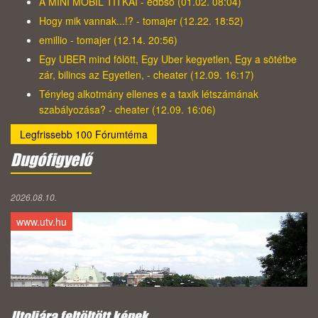
A MINI MOBIL TITKAI - edbso (01.02. 08:04)
Hogy mik vannak...!? - tomajer (12.22. 18:52)
emillio - tomajer (12.14. 20:56)
Egy UBER mind fölött, Egy Uber kegyetlen, Egy a sötétbe
zár, bilincs az Egyetlen, - cheater (12.09. 16:17)
Tényleg alkotmány ellenes e a taxik létszámának
szabályozása? - cheater (12.09. 16:06)
Legfrissebb 100 Fórumtéma
Dugófigyelő
2026.08.10.
www.utv.hu
Utoljára feltöltött képek