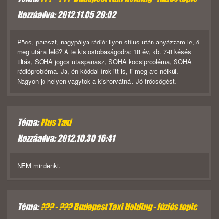
Hozzáadva: 2012.11.05 20:02
Pöcs, paraszt, nagypálya-rádió: ilyen stílus után anyázzam le, ő
meg utána lelő? A te kis ostobaságodra: 18 év, kb. 7-8 késés
tiltás, SOHA jogos utaspanasz, SOHA kocsiprobléma, SOHA
rádióprobléma. Ja, én kóddal írok itt is, ti meg arc nélkül.
Nagyon jó helyen vagytok a kishorvátnál. Jó fröcsögést.
Téma:
Plus Taxi
Hozzáadva: 2012.10.30 16:41
NEM mindenki.
Téma:
??? - ??? Budapest Taxi Holding - fúziós topic