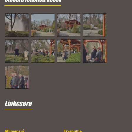
Linkcsere
4Dimenzió
Fixshuttle