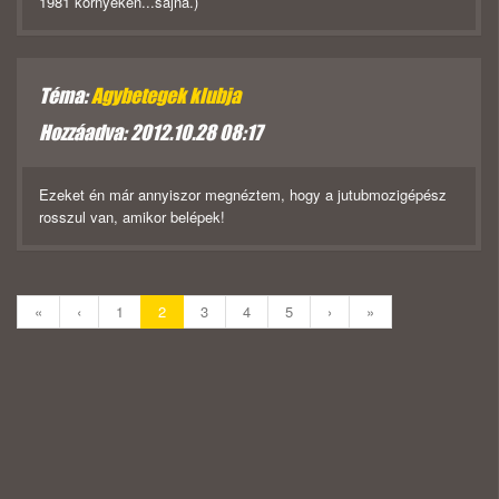
1981 környékén...sajna.)
Téma:
Agybetegek klubja
Hozzáadva: 2012.10.28 08:17
Ezeket én már annyiszor megnéztem, hogy a jutubmozigépész
rosszul van, amikor belépek!
«
‹
1
2
3
4
5
›
»