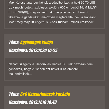
Max Keresztapa- egyikének a cégeibe fizeti a havi 60-70-et!!!
Egy meghirdetett taxiplusos akcióra 600 emberből NEM MEGY
EL SENKI(!!!), még az sem, aki megszervezte! Utána itt
fikázzák a gazdájukat, miközben megteremtik neki a Kánaánt.
Most meg majd itt engem is. Csak tudnám, minek erőlködök.
Téma:
Agybetegek klubja
Hozzáadva: 2012.11.20 16:55
Nahát! Szegény J. Hendrix és Radics B. urak biztosan nem
gondolták, hogy 2012-ben ezt nevezik az emberek
rockandrollnak...
Téma:
6x6 Hatszorhatosok kuckója
Hozzáadva: 2012.11.19 19:43