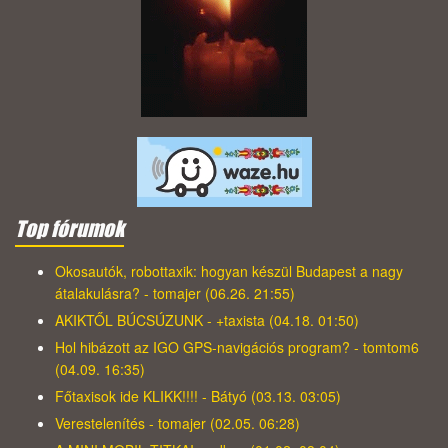
Top fórumok
Okosautók, robottaxik: hogyan készül Budapest a nagy
átalakulásra? - tomajer (06.26. 21:55)
AKIKTŐL BÚCSÚZUNK - +taxista (04.18. 01:50)
Hol hibázott az IGO GPS-navigációs program? - tomtom6
(04.09. 16:35)
Főtaxisok ide KLIKK!!!! - Bátyó (03.13. 03:05)
Verestelenítés - tomajer (02.05. 06:28)