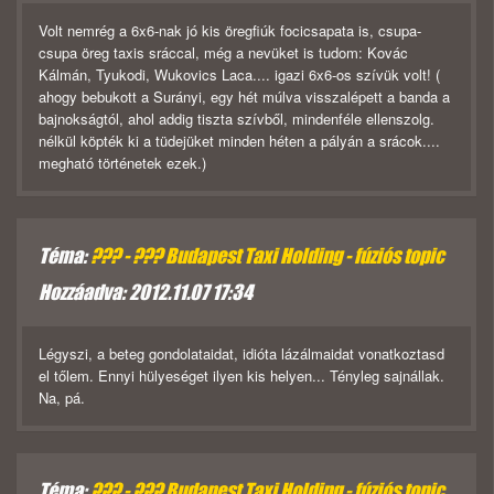
Volt nemrég a 6x6-nak jó kis öregfiúk focicsapata is, csupa-
csupa öreg taxis sráccal, még a nevüket is tudom: Kovác
Kálmán, Tyukodi, Wukovics Laca.... igazi 6x6-os szívük volt! (
ahogy bebukott a Surányi, egy hét múlva visszalépett a banda a
bajnokságtól, ahol addig tiszta szívből, mindenféle ellenszolg.
nélkül köpték ki a tüdejüket minden héten a pályán a srácok....
megható történetek ezek.)
Téma:
??? - ??? Budapest Taxi Holding - fúziós topic
Hozzáadva: 2012.11.07 17:34
Légyszi, a beteg gondolataidat, idióta lázálmaidat vonatkoztasd
el tőlem. Ennyi hülyeséget ilyen kis helyen... Tényleg sajnállak.
Na, pá.
Téma:
??? - ??? Budapest Taxi Holding - fúziós topic