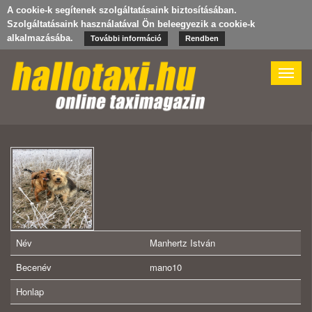
A cookie-k segítenek szolgáltatásaink biztosításában.
Szolgáltatásaink használatával Ön beleegyezik a cookie-k
alkalmazásába.
További információ
Rendben
Toggle
naviga
Név
Manhertz István
Becenév
mano10
Honlap