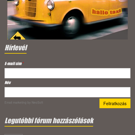
Hírlevél
E-mail cím
*
Név
Email marketing
by NeoSoft
Legutóbbi fórum hozzászólások