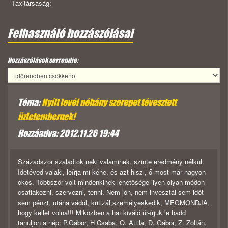
Taxitársaság:
Felhasználó hozzászólásai
Hozzászólások sorrendje:
Téma:
Nyílt levél néhány szerepet tévesztett
üzletembernek!
Hozzáadva: 2012.11.26 19:44
Századszor szaladtok neki valaminek, szinte eredmény nélkül.
Idetéved valaki, leírja mi kéne, és azt hiszi, ő most már nagyon
okos. Többször volt mindenkinek lehetősége ilyen-olyan módon
csatlakozni, szervezni, tenni. Nem jön, nem invesztál sem időt
sem pénzt, utána vádol, kritizál,személyeskedik, MEGMONDJA,
hogy kellet volna!!! Miközben a hat kiváló úr-írjuk le hadd
tanuljon a nép: P.Gábor, H Csaba, O. Attila, D. Gábor, Z. Zoltán,