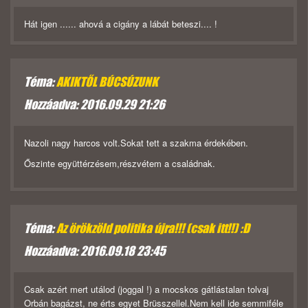
Hát igen ...... ahová a cigány a lábát beteszi.... !
Téma:
AKIKTŐL BÚCSÚZUNK
Hozzáadva: 2016.09.29 21:26
Nazoli nagy harcos volt.Sokat tett a szakma érdekében.
Őszinte együttérzésem,részvétem a családnak.
Téma:
Az örökzöld politika újra!!! (csak itt!!) :D
Hozzáadva: 2016.09.18 23:45
Csak azért mert utálod (joggal !) a mocskos gátlástalan tolvaj
Orbán bagázst, ne érts egyet Brüsszellel.Nem kell ide semmiféle