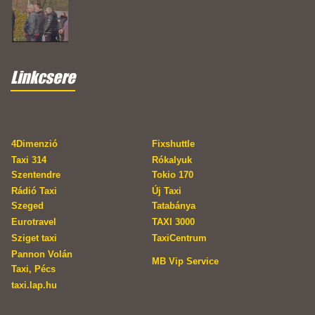
Linkcsere
4Dimenzió
Fixshuttle
Taxi 314
Rókalyuk
Szentendre
Tokio 170
Rádió Taxi
Új Taxi
Szeged
Tatabánya
Eurotravel
TAXI 3000
Sziget taxi
TaxiCentrum
Pannon Volán
MB Vip Service
Taxi, Pécs
taxi.lap.hu