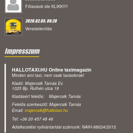
Főtaxisok ide KLIKK!!!!
2026.02.05. 06:28
Verestelenítés
Impresszum
HALLOTAXI.HU Online taximagazin
Minden ami taxi, nem csak taxisoknak!
Kiadó: Majercsik Tamás Ev.
1025 Bp. Ruthén utca 19
Kiadásért felelős: Majercsik Tamás
Felelős szerkesztő: Majercsik Tamás
Email:
majercsik@hallotaxi.hu
Tel: +36 20 457 48 46
Adatkezelési nyilvántartási számunk: NAIH-88024/2015.