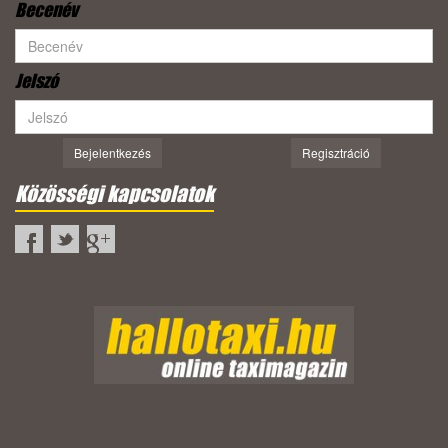
Becenév
Jelszó
Bejelentkezés
Regisztráció
Közösségi kapcsolatok