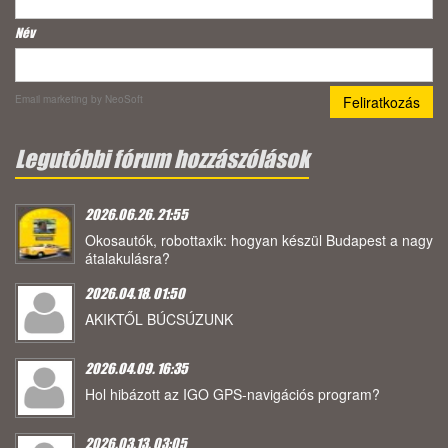
Név
Email marketing
by NeoSoft
Legutóbbi fórum hozzászólások
2026.06.26. 21:55
Okosautók, robottaxik: hogyan készül Budapest a nagy
átalakulásra?
2026.04.18. 01:50
AKIKTŐL BÚCSÚZUNK
2026.04.09. 16:35
Hol hibázott az IGO GPS-navigációs program?
2026.03.13. 03:05