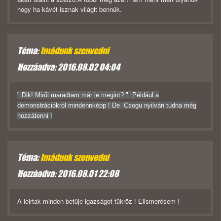
hogy ha kávét isznak világit bennük.
Téma:
Imádunk szenvedni
Hozzáadva: 2016.08.02 04:04
"
Dik! Miről maradtam már le megint? " Például a
demonstrációkról mindennképp ! De Csogu nyilván tudna még
hozzátenni !
Téma:
Imádunk szenvedni
Hozzáadva: 2016.08.01 22:08
A leirtak minden betűje igazságot tükröz ! Elismerésem !