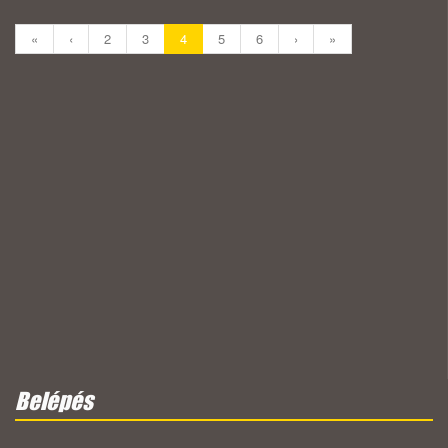
«
‹
2
3
4
5
6
›
»
Belépés