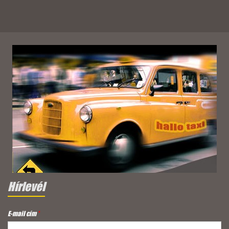
Hírlevél
E-mail cím
*