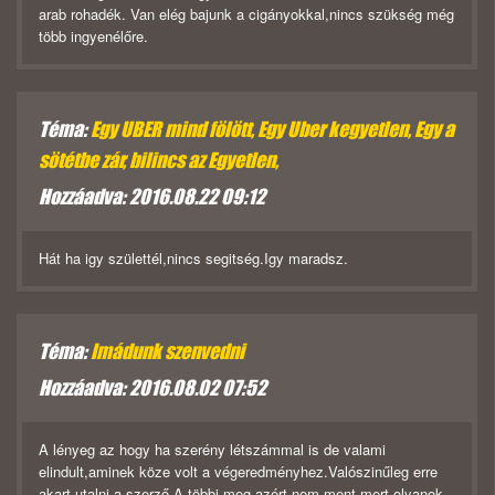
arab rohadék. Van elég bajunk a cigányokkal,nincs szükség még
több ingyenélőre.
Téma:
Egy UBER mind fölött, Egy Uber kegyetlen, Egy a
sötétbe zár, bilincs az Egyetlen,
Hozzáadva: 2016.08.22 09:12
Hát ha igy születtél,nincs segitség.Igy maradsz.
Téma:
Imádunk szenvedni
Hozzáadva: 2016.08.02 07:52
A lényeg az hogy ha szerény létszámmal is de valami
elindult,aminek köze volt a végeredményhez.Valószinűleg erre
akart utalni a szerző.A többi meg azért nem ment mert olyanok