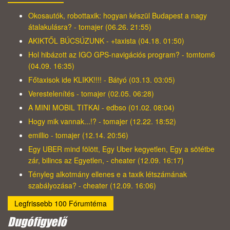
Okosautók, robottaxik: hogyan készül Budapest a nagy
átalakulásra? - tomajer (06.26. 21:55)
AKIKTŐL BÚCSÚZUNK - +taxista (04.18. 01:50)
Hol hibázott az IGO GPS-navigációs program? - tomtom6
(04.09. 16:35)
Főtaxisok ide KLIKK!!!! - Bátyó (03.13. 03:05)
Verestelenítés - tomajer (02.05. 06:28)
A MINI MOBIL TITKAI - edbso (01.02. 08:04)
Hogy mik vannak...!? - tomajer (12.22. 18:52)
emillio - tomajer (12.14. 20:56)
Egy UBER mind fölött, Egy Uber kegyetlen, Egy a sötétbe
zár, bilincs az Egyetlen, - cheater (12.09. 16:17)
Tényleg alkotmány ellenes e a taxik létszámának
szabályozása? - cheater (12.09. 16:06)
Legfrissebb 100 Fórumtéma
Dugófigyelő