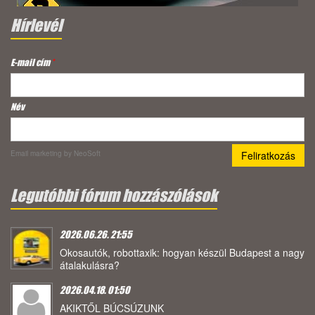
Hírlevél
E-mail cím
*
Név
Email marketing
by NeoSoft
Legutóbbi fórum hozzászólások
2026.06.26. 21:55
Okosautók, robottaxik: hogyan készül Budapest a nagy
átalakulásra?
2026.04.18. 01:50
AKIKTŐL BÚCSÚZUNK