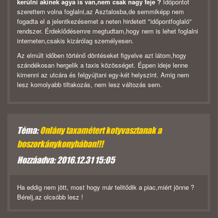
kerülni akinek agya is van,nem csak nagy feje ?
Időpontot
szerettem volna foglalni,az Asztalosba,de semmiképp nem
fogadta el a jelentkezésemet a neten hirdetett "időpontfoglaló"
rendszer. Érdeklődésemre megtudtam,hogy nem is lehet foglalni
interneten,csakis kizárólag személyesen.
Az elmúlt időben történő döntéseket figyelve azt látom,hogy
szándékosan hergelik a taxis közösséget. Éppen ideje lenne
kimenni az utcára és felgyújtani egy-két helyszint. Amig nem
lesz komolyabb tiltakozás, nem lesz változás sem.
Téma:
Onlány taxamétert kotyvasztanak a
boszorkánykonyhában!!!
Hozzáadva: 2016.12.31 15:05
Ha eddig nem jött, most hogy már telitődik a piac,miért jönne ?
Bérelj,az olcsóbb lesz !