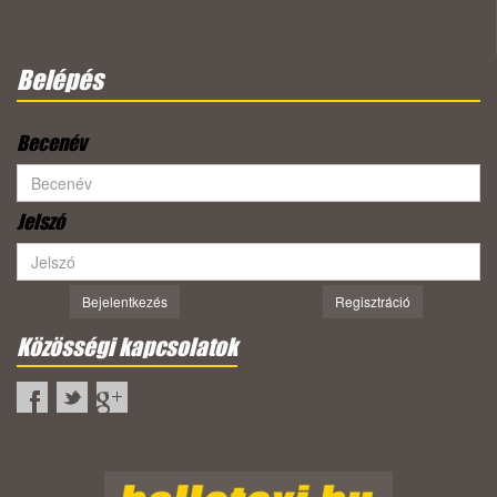
Belépés
Becenév
Jelszó
Bejelentkezés
Regisztráció
Közösségi kapcsolatok