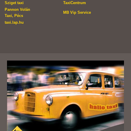
Sziget taxi
TaxiCentrum
Pannon Volán
MB Vip Service
Taxi, Pécs
taxi.lap.hu