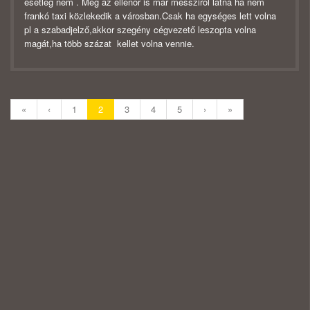
esetleg nem . Meg az ellenőr is már messziről látná ha nem
frankó taxi közlekedik a városban.Csak ha egységes lett volna
pl a szabadjelző,akkor szegény cégvezető leszopta volna
magát,ha több százat kellet volna vennie.
«
‹
1
2
3
4
5
›
»