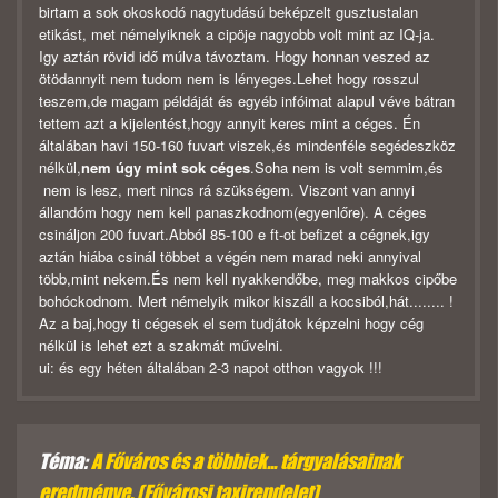
birtam a sok okoskodó nagytudású beképzelt gusztustalan
etikást, met némelyiknek a cipöje nagyobb volt mint az IQ-ja.
Igy aztán rövid idő múlva távoztam. Hogy honnan veszed az
ötödannyit nem tudom nem is lényeges.Lehet hogy rosszul
teszem,de magam példáját és egyéb infóimat alapul véve bátran
tettem azt a kijelentést,hogy annyit keres mint a céges. Én
általában havi 150-160 fuvart viszek,és mindenféle segédeszköz
nélkül,
nem úgy mint sok céges
.Soha nem is volt semmim,és
nem is lesz, mert nincs rá szükségem. Viszont van annyi
állandóm hogy nem kell panaszkodnom(egyenlőre). A céges
csináljon 200 fuvart.Abból 85-100 e ft-ot befizet a cégnek,igy
aztán hiába csinál többet a végén nem marad neki annyival
több,mint nekem.És nem kell nyakkendőbe, meg makkos cipőbe
bohóckodnom. Mert némelyik mikor kiszáll a kocsiból,hát........ !
Az a baj,hogy ti cégesek el sem tudjátok képzelni hogy cég
nélkül is lehet ezt a szakmát művelni.
ui: és egy héten általában 2-3 napot otthon vagyok !!!
Téma:
A Főváros és a többiek... tárgyalásainak
eredménye. (Fővárosi taxirendelet)