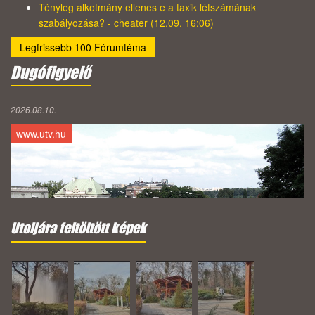
Tényleg alkotmány ellenes e a taxik létszámának
szabályozása? - cheater (12.09. 16:06)
Legfrissebb 100 Fórumtéma
Dugófigyelő
2026.08.10.
www.utv.hu
Utoljára feltöltött képek