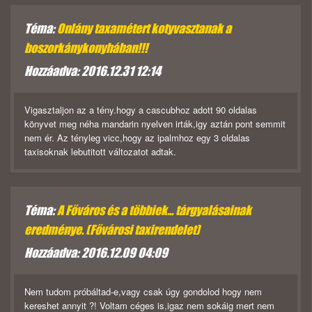
Téma:
Onlány taxamétert kotyvasztanak a
boszorkánykonyhában!!!
Hozzáadva: 2016.12.31 12:14
Vigasztaljon az a tény.hogy a cascubhoz adott 90 oldalas
könyvet meg néha mandarin nyelven irták,igy aztán pont semmit
nem ér. Az tényleg vicc,hogy az ipalmhoz egy 3 oldalas
taxisoknak lebutitott változatot adtak.
Téma:
A Főváros és a többiek... tárgyalásainak
eredménye. (Fővárosi taxirendelet)
Hozzáadva: 2016.12.09 04:09
Nem tudom próbáltad-e,vagy csak úgy gondolod hogy nem
kereshet annyit ?! Voltam céges is,igaz nem sokáig mert nem