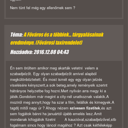
Nem tünt fel még egy ellenőrnek sem ?
Téma:
A Főváros és a többiek... tárgyalásainak
eredménye. (Fővárosi taxirendelet)
Hozzáadva: 2016.12.08 04:43
Én sem örültem amikor meg akarták vetetni velem a
szabadjelzőt. Egy olyan szabadjelzőt amivel alapból
megkülönböztetett. És most ismét egy egy olyan jelzés
viselésére kényszerit,a sok beteg,amely reményeik szerint
hátrányos helyzetbe fog hozni.Mert nyilván arra megy ki a
játék.Gondolom már megint a city-nél unatkoznak valakik.A
moziról meg annyit,hogy ha szar a film, felállok és kimegyek.A
tagdij mitől nagy úr ? Ahogy nézem
szivesen fizetitek
,és azt
sem fogjátok bánni ha januártól újabb emelés lesz.Amit
mondanak kifogjátok fizetni A kaucióval,szabadjelzővel,stb
fogalmam sincs hogy láncol magához ? Azt csak kétféleképp