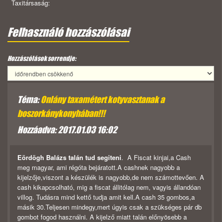
Taxitársaság:
Felhasználó hozzászólásai
Hozzászólások sorrendje:
Téma:
Onlány taxamétert kotyvasztanak a
boszorkánykonyhában!!!
Hozzáadva: 2017.01.03 16:02
Eördögh Balázs talán tud segiteni
. A Fiscat kinjai,a Cash
meg magyar, ami régóta bejáratott.A cashnek nagyobb a
kijelzője,viszont a készülék is nagyobb,de nem számottevően. A
cash kikapcsolható, mig a fiscat állitólag nem, vagyis állandóan
villog. Tudásra mind kettő tudja amit kell.A cash 35 gombos,a
másik 30.Teljesen mindegy,mert úgyis csak a szükséges pár db
gombot fogod használni. A kijelző miatt talán előnyösebb a