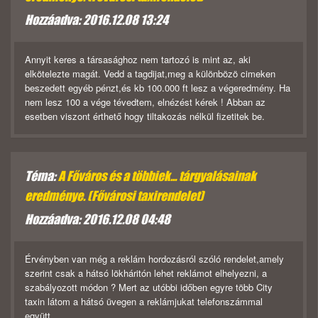
Hozzáadva: 2016.12.08 13:24
Annyit keres a társasághoz nem tartozó is mint az, aki
elkötelezte magát. Vedd a tagdijat,meg a különbözö cimeken
beszedett egyéb pénzt,és kb 100.000 ft lesz a végeredmény. Ha
nem lesz 100 a vége tévedtem, elnézést kérek ! Abban az
esetben viszont érthető hogy tiltakozás nélkül fizetitek be.
Téma:
A Főváros és a többiek... tárgyalásainak
eredménye. (Fővárosi taxirendelet)
Hozzáadva: 2016.12.08 04:48
Érvényben van még a reklám hordozásról szóló rendelet,amely
szerint csak a hátsó lökháritón lehet reklámot elhelyezni, a
szabályozott módon ? Mert az utóbbi időben egyre több City
taxin látom a hátsó üvegen a reklámjukat telefonszámmal
együtt.