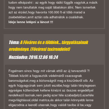
tudom elképzelni : az egyik hogy rádió függők vagytok,a másik
hogy nem tanultatok meg saját lábatokon állni. Nem ismeritek
azt az érzést,hogy havonta 100.000 ft-al több marad a
zsebetekben,amit aztán oda adhatnátok a családnak.
Ideje lenne letépni a láncot !!!
Téma:
A Főváros és a többiek... tárgyalásainak
eredménye. (Fővárosi taxirendelet)
Hozzáadva: 2016.12.06 16:24
Fogalmam sincs hogy mit várnak ettől az új tervezettől ?!
Többek között a fogyasztók védelméről csacsognak
baromságokat,meg a biztonságról meg a kiszűrésről stb. Az
egyik húgyagyúnak sem jutott eszébe,hogy talán ténylegesen
egységes külleműnek kellene kinézni az összes engedéllyel
rendelkező taxinak,nem pedig ezer féle szabadjelző,ezerféle
megvilágitással,oldal matrica,és akkor talán könnyebb lenne
eligazodnia a leendő utasnak,hogy valódi taxiba ül be,vagy