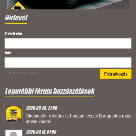
Hírlevél
E-mail cím
*
Név
Email marketing
by NeoSoft
Legutóbbi fórum hozzászólások
2026.06.26. 21:55
Okosautók, robottaxik: hogyan készül Budapest a nagy
átalakulásra?
2026.04.18. 01:50