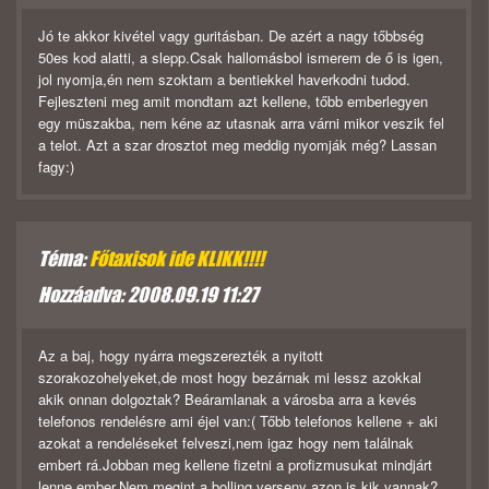
Jó te akkor kivétel vagy guritásban. De azért a nagy tőbbség
50es kod alatti, a slepp.Csak hallomásbol ismerem de ő is igen,
jol nyomja,én nem szoktam a bentiekkel haverkodni tudod.
Fejleszteni meg amit mondtam azt kellene, tőbb emberlegyen
egy müszakba, nem kéne az utasnak arra várni mikor veszik fel
a telot. Azt a szar drosztot meg meddig nyomják még? Lassan
fagy:)
Téma:
Főtaxisok ide KLIKK!!!!
Hozzáadva: 2008.09.19 11:27
Az a baj, hogy nyárra megszerezték a nyitott
szorakozohelyeket,de most hogy bezárnak mi lessz azokkal
akik onnan dolgoztak? Beáramlanak a városba arra a kevés
telefonos rendelésre ami éjel van:( Tőbb telefonos kellene + aki
azokat a rendeléseket felveszi,nem igaz hogy nem találnak
embert rá.Jobban meg kellene fizetni a profizmusukat mindjárt
lenne ember.Nem megint a bolling verseny azon is kik vannak?