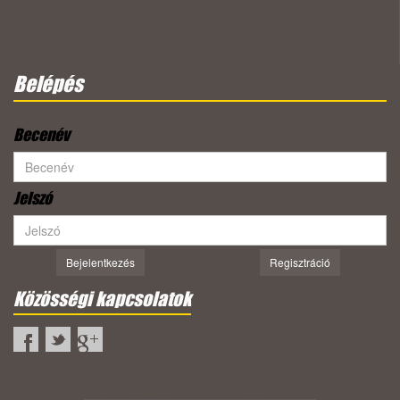
Belépés
Becenév
Jelszó
Bejelentkezés
Regisztráció
Közösségi kapcsolatok