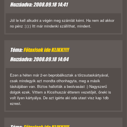
Hozzáadva: 2008.09.18 14:41
Jól le kell alkudni a végén meg számlát kérni. Ha nem ad akkor
no pénz :):):) Itt már mindenki szállíthat, mindent.
Téma:
Főtaxisok ide KLIKK!!!!
Hozzáadva: 2008.09.18 14:04
Ezen a héten már 2-en beprobálkoztak a tőrzsutaskártyával,
csak mindegyik azt mondta othonhagyta, meg a másik
táskájában van. Biztos hallották a beolvasást :) Nagyszerű
dolgok ezek. Vittem a Kicsihuszár étterem vezetőjét, őneki is
volt ilyen kártyálya. De azt igérte aki oda utast visz kap 1db
ezrest.