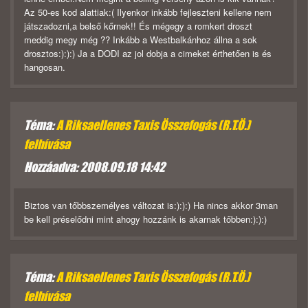
Az 50-es kod alattiak:( Ilyenkor inkább fejleszteni kellene nem
játszadozni,a belső kőrnek!! És mégegy a romkert droszt
meddig megy még ?? Inkább a Westbalkánhoz állna a sok
drosztos:):):) Ja a DODI az jol dobja a cimeket érthetően is és
hangosan.
Téma:
A Riksaellenes Taxis Összefogás (R.T.Ö.)
felhívása
Hozzáadva: 2008.09.18 14:42
Biztos van tőbbszemélyes változat is:):):) Ha nincs akkor 3man
be kell préselődni mint ahogy hozzánk is akarnak tőbben:):):)
Téma:
A Riksaellenes Taxis Összefogás (R.T.Ö.)
felhívása