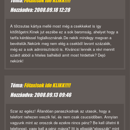
Téma:
Főtaxisok ide KLIKK!!!!
Hozzáadva: 2008.09.18 12:28
A tőrzsutas kártya mellé most még a csekkeket is igy
kitőltőgetni.Kinek jut eszébe ez a sok baromság, ahelyet hogy a
tarifa kérdéssel foglalkoznának.De nekik mindegy megvan a
bevételük.Nekünk meg nem elég a csekből levont százalék,
még ez a sok adminisztráció is. Kiváncsi lennék a révi mennit
szakit abból a hiteles balhéból amit most hirdettek? Dejó
nekünk!
Téma:
Főtaxisok ide KLIKK!!!!
Hozzáadva: 2008.09.13 09:46
Szar az egész! Állandóan panaszkodnak az utasok, hogy a
telefont nehezen veszik fel, és nem csak csucsidőben. Annyian
vagyunk mint az oroszok de ezekre nincs pénz? Be kell ültetni 8
telefonost, vagy kell a pénz másra? Itt is ellopják"elosszák" mint