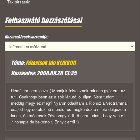
Taxitársaság:
Felhasználó hozzászólásai
Hozzászólások sorrendje:
Téma:
Főtaxisok ide KLIKK!!!!
Hozzáadva: 2008.09.20 13:35
Remélem nem igaz:(:( Mondjuk felvesznek minden gyökeret az
tuti. Csakhogy benn ez a sok léhütő jol éljen. Nem tudom
meddig megy ez még? Nyáron odaáltam a Rióhoz a Vectrámmal
odajőtt egy sötétszinű mercis, és megkérdezte miota dolgozom
innen, én még csak 7éve vagyok itt ő nem tudom, hogy van e itt
7 honapja de bekostolt. Ennyit erről :)