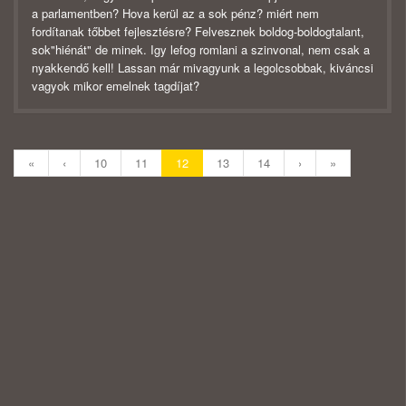
a parlamentben? Hova kerül az a sok pénz? miért nem
fordítanak tőbbet fejlesztésre? Felvesznek boldog-boldogtalant,
sok"hiénát" de minek. Igy lefog romlani a szinvonal, nem csak a
nyakkendő kell! Lassan már mivagyunk a legolcsobbak, kiváncsi
vagyok mikor emelnek tagdíjat?
«
‹
10
11
12
13
14
›
»