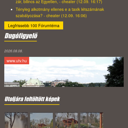
zár, bilincs az Egyetlen, - cheater (12.09. 16:17)
Tényleg alkotmány ellenes e a taxik létszámának
szabályozása? - cheater (12.09. 16:06)
Legfrissebb 100 Fórumtéma
Dugófigyelő
2026.08.08.
www.utv.hu
Utoljára feltöltött képek