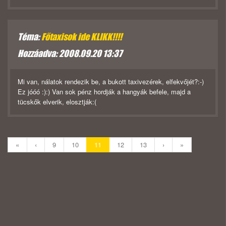
Téma:
Főtaxisok ide KLIKK!!!!
Hozzáadva: 2008.09.20 13:37
Mi van, nálatok rendezik be, a bukott taxivezérek, elfekvőjét?:-)
Ez jóóó :):) Van sok pénz hordják a hangyák befele, majd a
tücskők elverik, elosztják:(
«
‹
9
10
11
12
13
›
»