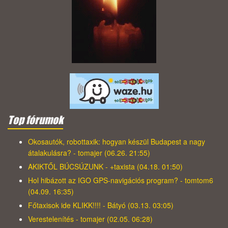
Top fórumok
Okosautók, robottaxik: hogyan készül Budapest a nagy
átalakulásra? - tomajer (06.26. 21:55)
AKIKTŐL BÚCSÚZUNK - +taxista (04.18. 01:50)
Hol hibázott az IGO GPS-navigációs program? - tomtom6
(04.09. 16:35)
Főtaxisok ide KLIKK!!!! - Bátyó (03.13. 03:05)
Verestelenítés - tomajer (02.05. 06:28)