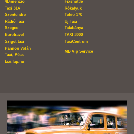
4Dimenzió
Fixshuttle
Taxi 314
Rókalyuk
Szentendre
Tokio 170
Rádió Taxi
Új Taxi
Szeged
Tatabánya
Eurotravel
TAXI 3000
Sziget taxi
TaxiCentrum
Pannon Volán
MB Vip Service
Taxi, Pécs
taxi.lap.hu