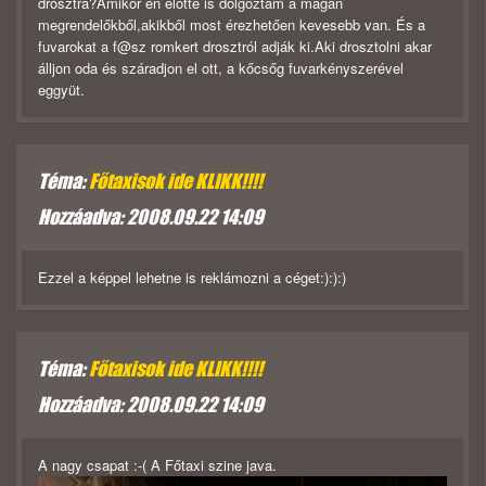
drosztra?Amikor én előtte is dolgoztam a magán
megrendelőkből,akikből most érezhetően kevesebb van. És a
fuvarokat a f@sz romkert drosztról adják ki.Aki drosztolni akar
álljon oda és száradjon el ott, a kőcsőg fuvarkényszerével
eggyüt.
Téma:
Főtaxisok ide KLIKK!!!!
Hozzáadva: 2008.09.22 14:09
Ezzel a képpel lehetne is reklámozni a céget:):):)
Téma:
Főtaxisok ide KLIKK!!!!
Hozzáadva: 2008.09.22 14:09
A nagy csapat :-( A Főtaxi szine java.