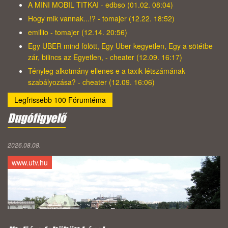
A MINI MOBIL TITKAI - edbso (01.02. 08:04)
Hogy mik vannak...!? - tomajer (12.22. 18:52)
emillio - tomajer (12.14. 20:56)
Egy UBER mind fölött, Egy Uber kegyetlen, Egy a sötétbe
zár, bilincs az Egyetlen, - cheater (12.09. 16:17)
Tényleg alkotmány ellenes e a taxik létszámának
szabályozása? - cheater (12.09. 16:06)
Legfrissebb 100 Fórumtéma
Dugófigyelő
2026.08.08.
www.utv.hu