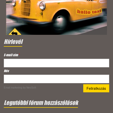
Hírlevél
E-mail cím
*
Név
Email marketing
by NeoSoft
Legutóbbi fórum hozzászólások