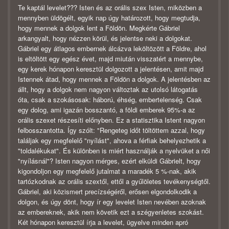
Te kaptál levelet??? Isten és az orális szex Isten, miközben a
mennyben üldögélt, egyik nap úgy határozott, hogy megtudja,
hogy mennek a dolgok lent a Földön. Megkérte Gábriel
arkangyalt, hogy nézzen körül, és jelentse neki a dolgokat.
Gábriel egy átlagos embernek álcázva leköltözött a Földre, ahol
is eltöltött egy egész évet, majd miután visszatért a mennybe,
egy kerek hónapon keresztül dolgozott a jelentésen, amit majd
Istennek átad, hogy mennek a Földön a dolgok. A jelentésben az
állt, hogy a dolgok nem nagyon változtak az utolsó látogatás
óta, csak a szokásosak: háború, éhség, embertelenség. Csak
egy dolog, ami igazán bosszantó, a földi emberek 95%-a az
orális szexet részesíti előnyben. Ez a statisztika Istent nagyon
felbosszantotta. Így szólt: "Rengeteg időt töltöttem azzal, hogy
találjak egy megfelelő "nyílást", ahova a férfiak behelyezhetik a
"toldalékukat". És különben is miért használják a nyelvüket a női
"nyílásnál"? Isten nagyon mérges, ezért elküldi Gábrielt, hogy
kigondoljon egy megfelelő jutalmat a maradék 5 %-nak, akik
tartózkodnak az orális szextől, ettől a gyűlöletes tevékenységtől.
Gábriel, aki közismert precízségéről, erősen elgondolkodik a
dolgon, és úgy dönt, hogy ír egy levelet Isten nevében azoknak
az embereknek, akik nem követik ezt a szégyenletes szokást.
Két hónapon keresztül írja a levelet, ügyelve minden apró