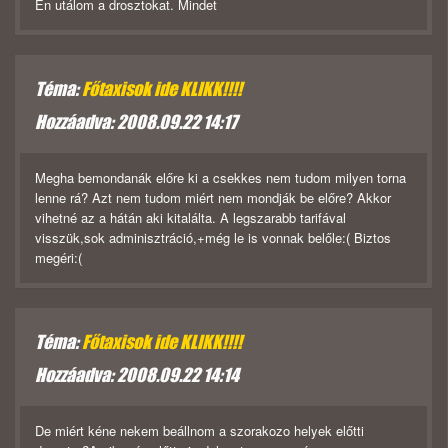
Én utálom a drosztokat. Mindet
Téma:
Főtaxisok ide KLIKK!!!!
Hozzáadva: 2008.09.22 14:17
Megha bemondanák előre ki a csekkes nem tudom milyen torna
lenne rá? Azt nem tudom miért nem mondják be előre? Akkor
vihetné az a hátán aki kitalálta. A legszarabb tarifával
visszük,sok adminisztráció,+még le is vonnak belőle:( Biztos
megéri:(
Téma:
Főtaxisok ide KLIKK!!!!
Hozzáadva: 2008.09.22 14:14
De miért kéne nekem beállnom a szorakozo helyek előtti