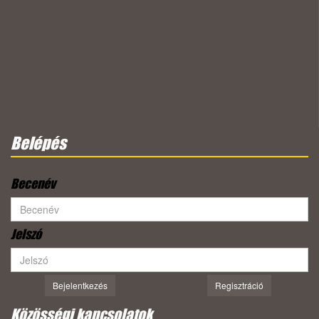
Belépés
Becenév
Jelszó
Bejelentkezés
Regisztráció
Közösségi kapcsolatok