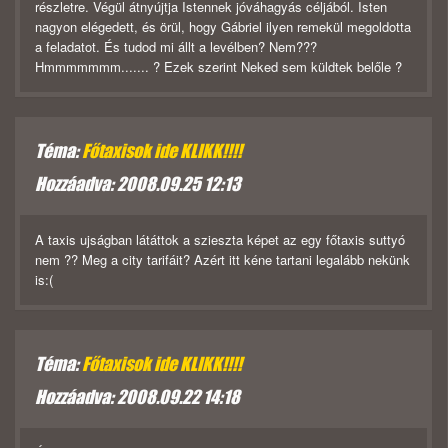
részletre. Végül átnyújtja Istennek jóváhagyás céljából. Isten
nagyon elégedett, és örül, hogy Gábriel ilyen remekül megoldotta
a feladatot. És tudod mi állt a levélben? Nem???
Hmmmmmmm....... ? Ezek szerint Neked sem küldtek belőle ?
Téma:
Főtaxisok ide KLIKK!!!!
Hozzáadva: 2008.09.25 12:13
A taxis ujságban látáttok a szieszta képet az egy főtaxis suttyó
nem ?? Meg a city tarifáit? Azért itt kéne tartani legalább nekünk
is:(
Téma:
Főtaxisok ide KLIKK!!!!
Hozzáadva: 2008.09.22 14:18