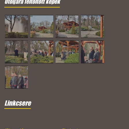
Utoljára feltöltött képek
Linkcsere