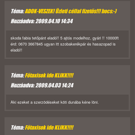
Téma:
ADOK-VESZEK! Üzleti céllal fizetős!!! bocs:-)
Hozzáadva: 2009.04.10 14:34
skoda fabia tetőpánt eladó!! 5 ajtós modelhoz, gyári !! 10000ft
érd: 0670 3667845 ugyan itt szobakerékpár és hasazopad is
eladó!!
Téma:
Főtaxisok ide KLIKK!!!!
Hozzáadva: 2009.04.03 14:24
Aki ezeket a szerzödéseket köti dunába kéne löni.
Téma:
Főtaxisok ide KLIKK!!!!