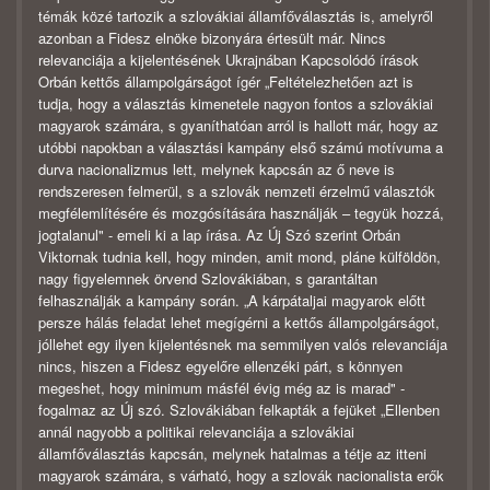
témák közé tartozik a szlovákiai államfőválasztás is, amelyről
azonban a Fidesz elnöke bizonyára értesült már. Nincs
relevanciája a kijelentésének Ukrajnában Kapcsolódó írások
Orbán kettős állampolgárságot ígér „Feltételezhetően azt is
tudja, hogy a választás kimenetele nagyon fontos a szlovákiai
magyarok számára, s gyaníthatóan arról is hallott már, hogy az
utóbbi napokban a választási kampány első számú motívuma a
durva nacionalizmus lett, melynek kapcsán az ő neve is
rendszeresen felmerül, s a szlovák nemzeti érzelmű választók
megfélemlítésére és mozgósítására használják – tegyük hozzá,
jogtalanul" - emeli ki a lap írása. Az Új Szó szerint Orbán
Viktornak tudnia kell, hogy minden, amit mond, pláne külföldön,
nagy figyelemnek örvend Szlovákiában, s garantáltan
felhasználják a kampány során. „A kárpátaljai magyarok előtt
persze hálás feladat lehet megígérni a kettős állampolgárságot,
jóllehet egy ilyen kijelentésnek ma semmilyen valós relevanciája
nincs, hiszen a Fidesz egyelőre ellenzéki párt, s könnyen
megeshet, hogy minimum másfél évig még az is marad" -
fogalmaz az Új szó. Szlovákiában felkapták a fejüket „Ellenben
annál nagyobb a politikai relevanciája a szlovákiai
államfőválasztás kapcsán, melynek hatalmas a tétje az itteni
magyarok számára, s várható, hogy a szlovák nacionalista erők