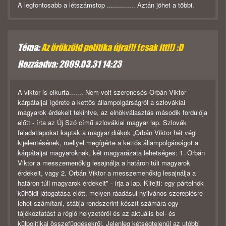
A legfontosabb a létszámstop .............. Aztán jöhet a többi.
Téma:
Az örökzöld politika újra!!! (csak itt!!) :D
Hozzáadva: 2009.03.31 14:23
A viktor is elkurta....... Nem volt szerencsés Orbán Viktor
kárpátaljai ígérete a kettős állampolgárságról a szlovákiai
magyarok érdekeit tekintve, az elnökválasztás második fordulója
előtt - írta az Új Szó című szlovákiai magyar lap. Szlovák
feladatlapokat kaptak a magyar diákok „Orbán Viktor hét végi
kijelentésének, mellyel megígérte a kettős állampolgárságot a
kárpátaljai magyaroknak, két magyarázata lehetséges: 1. Orbán
Viktor a messzemenőkig lesajnálja a határon túli magyarok
érdekeit, vagy 2. Orbán Viktor a messzemenőkig lesajnálja a
határon túli magyarok érdekeit" - írja a lap. Kifejti: egy pártelnök
külföldi látogatása előtt, melyen ráadásul nyilvános szereplésre
lehet számítani, stábja rendszerint készít számára egy
tájékoztatást a régió helyzetéről és az aktuális bel- és
külpolitikai összefüggésekről. Jelenleg kétségtelenül az utóbbi