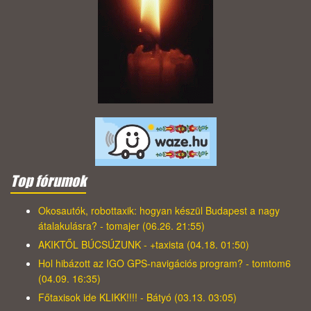
Top fórumok
Okosautók, robottaxik: hogyan készül Budapest a nagy
átalakulásra? - tomajer (06.26. 21:55)
AKIKTŐL BÚCSÚZUNK - +taxista (04.18. 01:50)
Hol hibázott az IGO GPS-navigációs program? - tomtom6
(04.09. 16:35)
Főtaxisok ide KLIKK!!!! - Bátyó (03.13. 03:05)