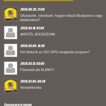
2026.06.26. 21:55
Okosautók, robottaxik: hogyan készül Budapest a nagy
átalakulásra?
2026.04.18. 01:50
AKIKTŐL BÚCSÚZUNK
2026.04.09. 16:35
Hol hibázott az IGO GPS-navigációs program?
2026.03.13. 03:05
Főtaxisok ide KLIKK!!!!
2026.02.05. 06:28
Verestelenítés
Impresszum