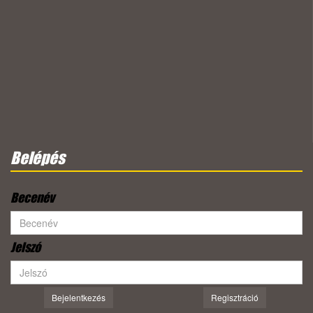
Belépés
Becenév
Jelszó
Bejelentkezés
Regisztráció