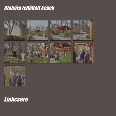
Utoljára feltöltött képek
Linkcsere