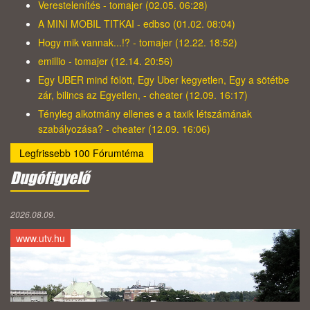
Verestelenítés - tomajer (02.05. 06:28)
A MINI MOBIL TITKAI - edbso (01.02. 08:04)
Hogy mik vannak...!? - tomajer (12.22. 18:52)
emillio - tomajer (12.14. 20:56)
Egy UBER mind fölött, Egy Uber kegyetlen, Egy a sötétbe
zár, bilincs az Egyetlen, - cheater (12.09. 16:17)
Tényleg alkotmány ellenes e a taxik létszámának
szabályozása? - cheater (12.09. 16:06)
Legfrissebb 100 Fórumtéma
Dugófigyelő
2026.08.09.
www.utv.hu