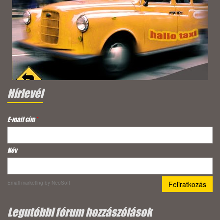
Hírlevél
E-mail cím
*
Név
Email marketing
by NeoSoft
Legutóbbi fórum hozzászólások