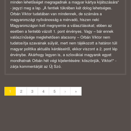
minden lehetőséget megragadnak a magyar kártya kijátszására"
- jegyzi meg a lap. „A fentiek tükrében két dolog lehetséges.
Orbán Viktor tudatában van mindennek, de számára a
magyarországi nyilvánosság a mérvadó, hiszen neki
Magyarországon kell megnyernie a választásokat; ebben az
esetben a fentebb vázolt 1. pont érvényes. Vagy – bár ennek
valószínűsége meglehetősen alacsony – Orbán Viktor nem
tudatosítja szavainak súlyát, mert nem tájékozott a határon túli
magyar politika aktuális kérdéseiről, ekkor viszont a 2. pont lép
érvénybe. Akárhogy legyen is, a szlovákiai magyarok egyet
mondhatnak Orbán hét végi kijelentésére: köszönjük, Viktor!" -
zárja kommentárját az Új Szó.
1
2
3
4
5
›
»