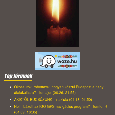
Top fórumok
Okosautók, robottaxik: hogyan készül Budapest a nagy
átalakulásra? - tomajer (06.26. 21:55)
AKIKTŐL BÚCSÚZUNK - +taxista (04.18. 01:50)
Hol hibázott az IGO GPS-navigációs program? - tomtom6
(04.09. 16:35)