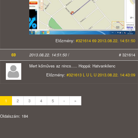
Előzmény:
#321614 69 2013.08.22. 14:51:50
69
2013.08.22. 14:51:50
/
# 321614
Mert kőműves az nincs..... Hoppá: Hatvankilenc
Előzmény:
#321613 L U L U 2013.08.22. 14:43:09
1
2
3
4
5
›
»
Oldalszám: 184