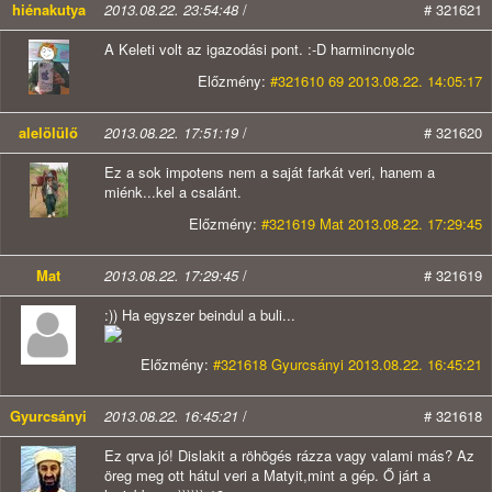
hiénakutya
2013.08.22. 23:54:48
/
# 321621
A Keleti volt az igazodási pont. :-D harmincnyolc
Előzmény:
#321610 69 2013.08.22. 14:05:17
alelölülő
2013.08.22. 17:51:19
/
# 321620
Ez a sok impotens nem a saját farkát veri, hanem a
miénk...kel a csalánt.
Előzmény:
#321619 Mat 2013.08.22. 17:29:45
Mat
2013.08.22. 17:29:45
/
# 321619
:)) Ha egyszer beindul a buli...
Előzmény:
#321618 Gyurcsányi 2013.08.22. 16:45:21
Gyurcsányi
2013.08.22. 16:45:21
/
# 321618
Ez qrva jó! Dislakit a röhögés rázza vagy valami más? Az
öreg meg ott hátul veri a Matyit,mint a gép. Ő járt a