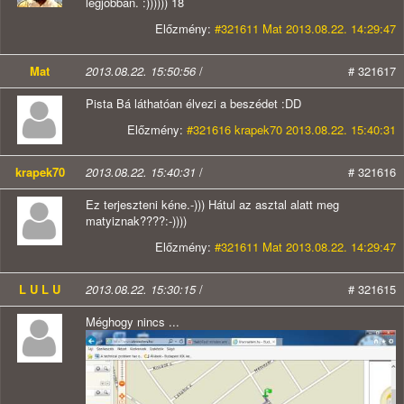
legjobban. :)))))) 18
Előzmény:
#321611 Mat 2013.08.22. 14:29:47
Mat
2013.08.22. 15:50:56
/
# 321617
Pista Bá láthatóan élvezi a beszédet :DD
Előzmény:
#321616 krapek70 2013.08.22. 15:40:31
krapek70
2013.08.22. 15:40:31
/
# 321616
Ez terjeszteni kéne.-))) Hátul az asztal alatt meg
matyiznak????:-))))
Előzmény:
#321611 Mat 2013.08.22. 14:29:47
L U L U
2013.08.22. 15:30:15
/
# 321615
Méghogy nincs ...