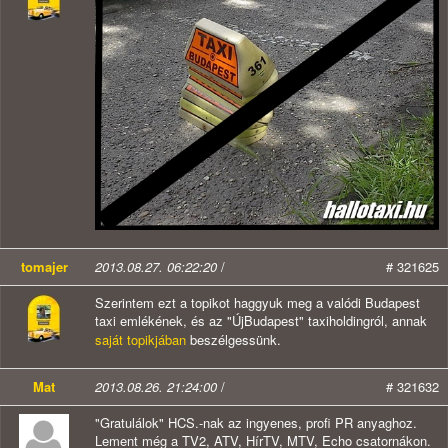
tomajer
2013.08.27. 06:22:20
/
# 321625
Szerintem ezt a topikot haggyuk meg a valódi Budapest
taxi emlékének, és az "ÚjBudapest" taxiholdingról, annak
saját topikjában
beszélgessünk.
Mat
2013.08.26. 21:24:00
/
# 321632
"Gratulálok" HCS.-nak az ingyenes, profi PR anyaghoz.
Lement még a TV2, ATV, HírTV, MTV, Echo csatornákon.