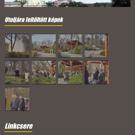
Utoljára feltöltött képek
Linkcsere