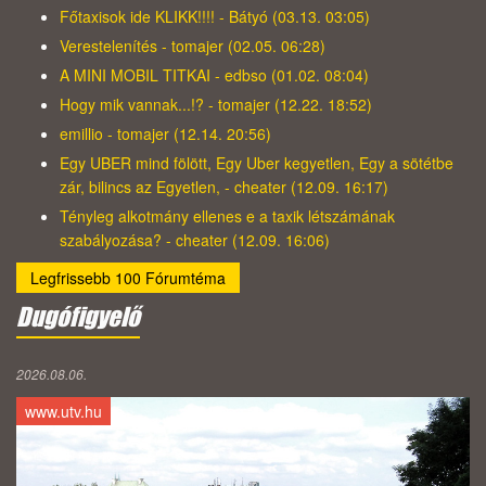
Főtaxisok ide KLIKK!!!! - Bátyó (03.13. 03:05)
Verestelenítés - tomajer (02.05. 06:28)
A MINI MOBIL TITKAI - edbso (01.02. 08:04)
Hogy mik vannak...!? - tomajer (12.22. 18:52)
emillio - tomajer (12.14. 20:56)
Egy UBER mind fölött, Egy Uber kegyetlen, Egy a sötétbe
zár, bilincs az Egyetlen, - cheater (12.09. 16:17)
Tényleg alkotmány ellenes e a taxik létszámának
szabályozása? - cheater (12.09. 16:06)
Legfrissebb 100 Fórumtéma
Dugófigyelő
2026.08.06.
www.utv.hu