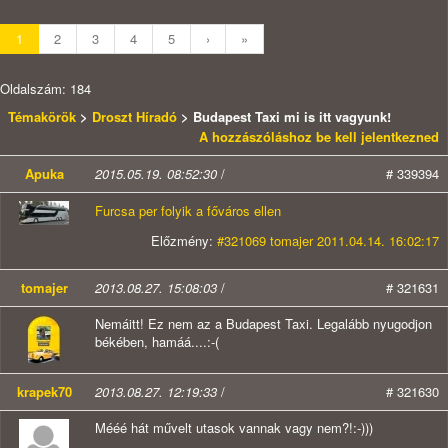
1
2
3
4
5
›
»
Oldalszám: 184
Témakörök
>
Droszt Híradó
> Budapest Taxi mi is itt vagyunk!
A hozzászóláshoz be kell jelentkezned
Apuka
2015.05.19. 08:52:30
/
# 339394
Furcsa per folyik a főváros ellen
Előzmény:
#321069 tomajer 2011.04.14. 16:02:17
tomajer
2013.08.27. 15:08:03
/
# 321631
Nemáitt! Ez nem az a Budapest Taxi. Legalább nyugodjon
békében, hamáá....:-(
krapek70
2013.08.27. 12:19:33
/
# 321630
Mééé hát művelt utasok vannak vagy nem?!:-)))