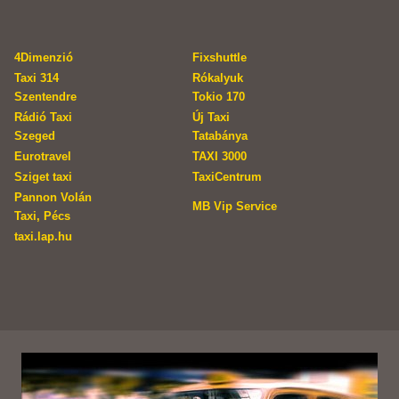
4Dimenzió
Fixshuttle
Taxi 314
Rókalyuk
Szentendre
Tokio 170
Rádió Taxi
Új Taxi
Szeged
Tatabánya
Eurotravel
TAXI 3000
Sziget taxi
TaxiCentrum
Pannon Volán
MB Vip Service
Taxi, Pécs
taxi.lap.hu