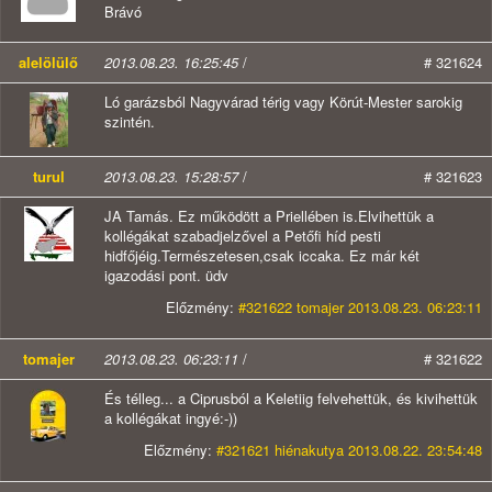
Brávó
alelölülő
2013.08.23. 16:25:45
/
# 321624
Ló garázsból Nagyvárad térig vagy Körút-Mester sarokig
szintén.
turul
2013.08.23. 15:28:57
/
# 321623
JA Tamás. Ez működött a Priellében is.Elvihettük a
kollégákat szabadjelzővel a Petőfi híd pesti
hidfőjéig.Természetesen,csak iccaka. Ez már két
igazodási pont. üdv
Előzmény:
#321622 tomajer 2013.08.23. 06:23:11
tomajer
2013.08.23. 06:23:11
/
# 321622
És télleg... a Ciprusból a Keletiig felvehettük, és kivihettük
a kollégákat ingyé:-))
Előzmény:
#321621 hiénakutya 2013.08.22. 23:54:48