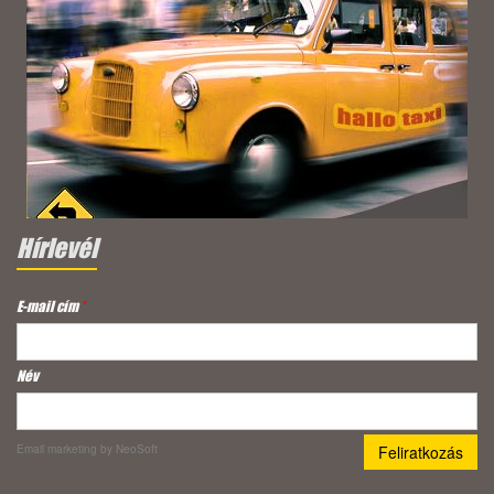
Hírlevél
E-mail cím
*
Név
Email marketing
by NeoSoft