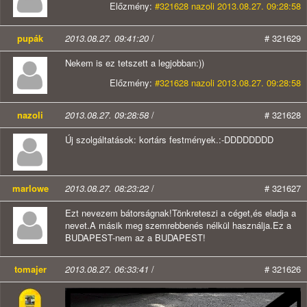
Előzmény:
#321628 nazoli 2013.08.27. 09:28:58
pupák
2013.08.27. 09:41:20
/
# 321629
Nekem is ez tetszett a legjobban:))
Előzmény:
#321628 nazoli 2013.08.27. 09:28:58
nazoli
2013.08.27. 09:28:58
/
# 321628
Új szolgáltatások: kortárs festmények.:-DDDDDDDD
marlowe
2013.08.27. 08:23:22
/
# 321627
Ezt nevezem bátorságnak!Tönkreteszi a céget,és eladja a
nevet.A másik meg szemrebbenés nélkül használja.Ez a
BUDAPEST-nem az a BUDAPEST!
tomajer
2013.08.27. 06:33:41
/
# 321626