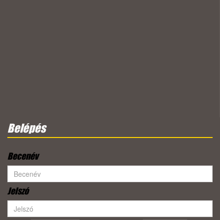
Belépés
Becenév
Jelszó