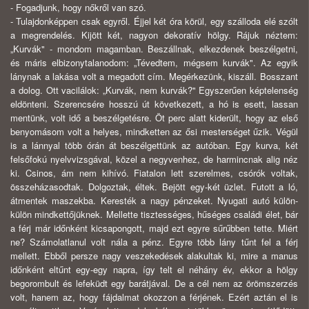
- Fogadjunk, hogy nőkről van szó.
- Tulajdonképpen csak egyről. Éjjel két óra körül, egy szálloda elé szólt
a megrendelés. Kijött két, nagyon dekoratív hölgy. Rájuk néztem:
„Kurvák" - mondom magamban. Beszállnak, elkezdenek beszélgetni,
és máris elbizonytalanodom: „Tévedtem, mégsem kurvák". Az egyik
lánynak a lakása volt a megadott cím. Megérkezünk, kiszáll. Bosszant
a dolog. Ott vacilálok: „Kurvák, nem kurvák?" Egyszerűen képtelenség
eldönteni. Szerencsére hosszú út következett, a hó is esett, lassan
mentünk, volt idő a beszélgetésre. Öt perc alatt kiderült, hogy az első
benyomásom volt a helyes, mindketten az ősi mesterséget űzik. Végül
is a lánnyal több órán át beszélgettünk az autóban. Egy kurva, két
felsőfokú nyelvvizsgával, közel a negyvenhez, de harmincnak alig néz
ki. Csinos, ám nem kihívó. Fiatalon lett szerelmes, csórók voltak,
összeházasodtak. Dolgoztak, éltek. Bejött egy-két üzlet. Futott a ló,
átmentek maszekba. Keresték a nagy pénzeket. Nyugati autó külön-
külön mindkettőjüknek. Mellette tisztességes, hűséges családi élet, bár
a férj már időnként kicsapongott, majd ezt egyre sűrűbben tette. Miért
ne? Számolatlanul volt nála a pénz. Egyre több lány tűnt fel a férj
mellett. Ebből persze nagy veszekedések alakultak ki, mire a manus
időnként eltűnt egy-egy napra, így telt el néhány év, ekkor a hölgy
begorombult és lefeküdt egy barátjával. De a cél nem az örömszerzés
volt, hanem az, hogy fájdalmat okozzon a férjének. Ezért aztán el is