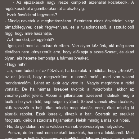
- Az éjszakások nagy része komplett arzenállal közlekedik. A
rugóskésektól a gumibotokon át a pisztolyig.
- Ezek önvédelmi fegyverek?
- Mindig nevetek a meghatározáson. Szerintem nincs önvédelmi vagy
támadófegyver, csak fegyver van, és a tulajdonosától, a szituációtól
függ, hogy mire használja.
- Azt mondod, az egyéntől?
- Igen, ezt most a taxisra értettem. Van olyan köztünk, aki még soha
életében nem kényszerült arra, hogy előkapja a szerelővasat, és akad
olyan, aki hetente bemondja a hármas breaket.
- Hogy mit?!
- Ja, nem tudod, mi az? Szóval, ha beszólok a rádióba, hogy „Break!",
az azt jelenti, hogy megszakítom a normál melót, mert van valami
mondanivalóm. Lehet az akár egy vicc is. Vagyis megtöröm a rádió
vonalát. De ha hármas break-et üvöltök a mikrofonba, akkor az
vészhelyzetet jelent. Abban a pillanatban tízesével indulnak meg a
taxik a helyszín felé, segítséget nyújtani. Szóval vannak olyan taxisok,
akik vonzzák a bajt. őket mindig meg akarják verni, őket mindig ki
akarják rabolni. Ezek keresik, élvezik a bajt. Szeretik az erejüket
fitogtatni, kiélik a szadista hajlamaikat. Nekik mindig a másik a hibás.
- No, de gondolom, néha valóban vannak életveszélyes helyzetek.
- Persze, de én most nem ezekről beszélek, hanem a lélektanról. Mert
szerintem a balhék kilencven százalékát el lehetne kerülni, ha a taxis