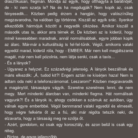
drasztikusan, flegmán. Mondja az egyik, hogy otthagyta a barátnőjét,
de - ki nem szarja le? Na és ha megdugják? Nem kopik az, csak
fényesedik... Közben pedig érzem a hangján, hogy valószínűleg
megzavarodna, ha valóban így történne. Kiszáll az egyik srác. Ilyenkor
elkezdődik hármójuk között a negyedik cikizése. Amikor kiszáll a
második utas is, akkor arra térnek ét. De közben az is kiderül, hogy
minél kevesebben maradnak, annál normálisabbak, egyre jobban kopik
az álarc. Már-már a kulturáltság is fel-fel-tűnik. Végül, amikorra valaki
egyedül marad, kiderül róla, hogy - EMBER. Már nem kell megjátszania
magát, már nem kell pózolnia, nem látja senki, csak a taxis...
- És a lányok?
- Ugyanez a helyzet. Ez századvégi jelenség. A lányok beszállnak és
máris elkezdik: „Á, tudod kit?! Engem aztán ne kísérjen haza! Nem is
adtam oda neki a telefonszámomat. Leszarom!" Közben megzavarodik
a magánytól, társaságra vágyik. Szeretne szerelmes lenni, de nem
megy. Mert mindenki álarcban van, mindenki flegma. Hát normálisak
vagyunk?! És a lányok is, ahogy csökken a számuk az autóban, úgy
válnak egyre emberibbé. Végül bennmarad valaki egyedül és elmeséli,
hogy végre felkérte őt az a fiú, aki már régóta tetszik neki, de
elzavarta, hogy a társaság meg ne szólja őt.
- Azért, gondolom, ez csak egy korosztály, és azon belül is csak egy
réteg.
- Biztos, de egyre jellemzőbb.