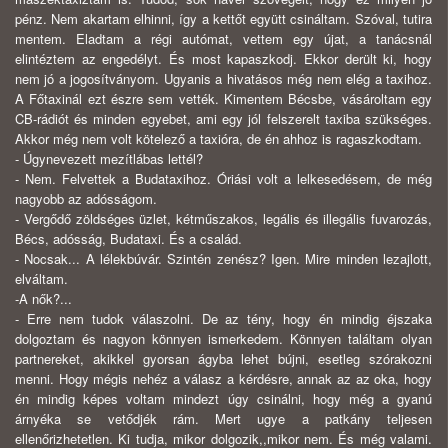
pénz. Nem akartam elhinni, így a kettőt együtt csináltam. Szóval, tutira
mentem. Eladtam a régi autómat, vettem egy újat, a tanácsnál
elintéztem az engedélyt. És most kapaszkodj. Ekkor derült ki, hogy
nem jó a jogosítványom. Ugyanis a hivatásos még nem elég a taxihoz.
A Főtaxinál ezt észre sem vették. Kimentem Bécsbe, vásároltam egy
CB-rádiót és minden egyebet, ami egy jól felszerelt taxiba szükséges.
Akkor még nem volt kötelező a taxióra, de én ahhoz is ragaszkodtam.
- Úgynevezett mezítlábas lettél?
- Nem. Felvettek a Budataxihoz. Óriási volt a lelkesedésem, de még
nagyobb az adósságom.
- Vergődő zöldséges üzlet, kétműszakos, legális és illegális fuvarozás,
Bécs, adósság, Budataxi. És a család.
- Nocsak... A lélekbúvár. Szintén zenész? Igen. Mire minden lezajlott,
elváltam.
-A nők?...
- Erre nem tudok válaszolni. De az tény, hogy én mindig éjszaka
dolgoztam és nagyon könnyen ismerkedem. Könnyen találtam olyan
partnereket, akikkel gyorsan ágyba lehet bújni, esetleg szórakozni
menni. Hogy mégis nehéz a válasz a kérdésre, annak az az oka, hogy
én mindig képes voltam mindezt úgy csinálni, hogy még a gyanú
árnyéka se vetődjék rám. Mert ugye a patkány teljesen
ellenőrizhetetlen. Ki tudja, mikor dolgozik,,mikor nem. És még valami.