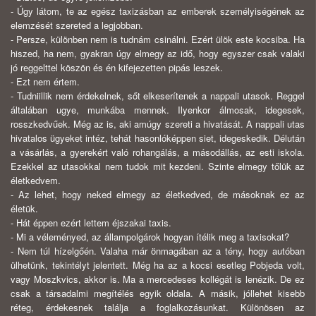
- Úgy látom, te az egész taxizásban az emberek személyiségének az
elemzését szereted a legjobban.
- Persze, különben nem is tudnám csinálni. Ezért ülök este kocsiba. Ha
hiszed, ha nem, gyakran úgy elmegy az idő, hogy egyszer csak valaki
jó reggelttel köszön és én kifejezetten pipás leszek.
- Ezt nem értem.
- Tudniillik nem érdekelnek, sőt elkeserítenek a nappali utasok. Reggel
általában ugye, munkába mennek. Ilyenkor álmosak, idegesek,
rosszkedvűek. Még az is, aki amúgy szereti a hivatását. A nappali utas
hivatalos ügyeket intéz, tehát hasonlóképpen siet, idegeskedik. Délután
a vásárlás, a gyerekért való rohangálás, a másodállás, az esti iskola.
Ezekkel az utasokkal nem tudok mit kezdeni. Szinte elmegy tőlük az
életkedvem.
- Az lehet, hogy neked elmegy az életkedved, de másoknak ez az
életük.
- Hát éppen ezért lettem éjszakai taxis.
- Mi a véleményed, az állampolgárok hogyan ítélik meg a taxisokat?
- Nem túl hízelgőén. Valaha már önmagában az a tény, hogy autóban
ülhetünk, tekintélyt jelentett. Még ha az a kocsi esetleg Pobjeda volt,
vagy Moszkvics, akkor is. Ma a mercedeses kollégát is lenézik. De ez
csak a társadalmi megítélés egyik oldala. A másik, jóllehet kisebb
réteg, érdekesnek találja a foglalkozásunkat. Különösen az