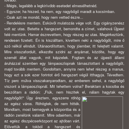
- Mégis, legalább a legkirívóbb esetedet elmesélhetnéd.
- Egyszer, ha hiszed, ha nem, egy nagybőgő maradt a kocsimban.
- Csak azt ne mondd, hogy nem vetted észre...
- Rendelésre mentem. Esküvői mulatozás vége volt. Egy cigányzenész
volt az utas. Betette a hangszert, bemondta a címet, valahová Újpest
felé mentünk. Hamar észrevettem, hogy részeg az utas. Megérkeztünk,
rendesen fizetett. Én is kiszálltam, kivettem neki a nagybőgőt, mire ő
szó nélkül elindult. Utánaordítottam, hogy jóember, itt felejtett valamit.
Mire visszafordult, elkezdte szidni az anyámat, közölte, hogy egy
szemét állat vagyok, mit képzelek. Fogtam és az újpesti állami
áruházzal szemben egy lámpaoszlopnak támasztottani a nagybőgőt,
majd tovább mentem. Gondoltam, annyira nem lehet részeg a manus,
hogy ezt a sok ezer forintot érő hangszert végül itthagyja. Tévedtem.
Tíz perc múlva visszakanyarodtam, az emberem sehol, a nagybőgő
viszont a lámpaoszlopnál. Mit tehettem volna? Beraktam a kocsiba és
beszóltam a rádión: „Fiúk, nem hiszitek el, nálam hagytak egy
nagybőgőt!"
Úgy éreztem, egyszerre röhög
az egész város. Röhögtek, de nem hitték.
Mondtam, most bemegyek a központba és a
rádión zenélünk valamit. Mire odaértem, már
az egész diszpécserközpont az ajtóban várt.
Elővettük a tokból a hangszert és