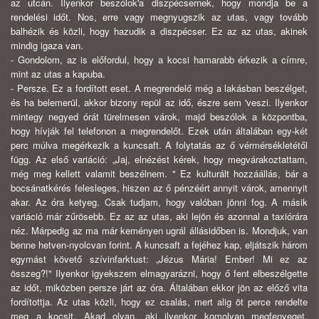
az utcán. Ilyenkor beszólok'a diszpécsernek, hogy mondja be a
rendelési időt. Nos, erre vagy megnyugszik az utas, vagy tovább
balhézik és közli, hogy hazudik a diszpécser. Ez az az utas, akinek
mindig igaza van.
- Gondolom, az is előfordul, hogy a kocsi hamarabb érkezik a címre,
mint az utas a kapuba.
- Persze. Ez a fordított eset. A megrendelő még a lakásban beszélget,
és ha belemerül, akkor bizony repül az idő, észre sem 'veszi. Ilyenkor
mintegy negyed órát türelmesen várok, majd beszólok a központba,
hogy hívják fel telefonon a megrendelőt. Ezek után általában egy-két
perc múlva megérkezik a kuncsaft. A folytatás az ő vérmérsékletétől
függ. Az első variáció: „Jaj, elnézést kérek, hogy megvárakoztattam,
még meg kellett valamit beszélnem. " Ez kulturált hozzáállás, bár a
bocsánatkérés felesleges, hiszen az ő pénzéért annyit várok, amennyit
akar. Az óra ketyeg. Csak tudjam, hogy valóban jönni fog. A másik
variáció már zűrösebb. Ez az az utas, aki lejön és azonnal a taxiórára
néz. Márpedig az ma már keményen ugrál állásidőben is. Mondjuk, van
benne hetven-nyolcvan forint. A kuncsaft a fejéhez kap, eljátszik három
egymást követő szívinfarktust: „Jézus Mária! Ember! Mi ez az
összeg?!" Ilyenkor igyekszem elmagyarázni, hogy ő fent elbeszélgette
az időt, miközben persze járt az óra. Általában ekkor jön az előző vita
fordítottja. Az utas közli, hogy ez csalás, mert alig öt perce rendelte
meg a kocsit. Akad olyan, aki ilyenkor komolyan megfenyeget.