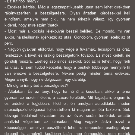
- Ez rutinból megy?
- Érdekes kérdés. Még a legszimpatikusabb utast sem lehet direktben
rákényszeríteni a beszélgetésre. Olyan ártatlan kérdésekkel kell
elindítani, amelyre nem ciki, ha nem érkezik válasz, így gyorsan
kiderül, hogy mire számíthatok.
- Most már a kockás lélekbúvár beszél belőled. De mondd, mi van
akkor, ha ideálisnak ígérkezik az utas. Gondolom, gyorsan letelik az öt
perc.
- Nagyon gyakran előfordul, hogy vége a fuvarnak, lecsapom az órát,
rendezzük a lóvét és órákig beszélgetünk tovább. És most kérlek, ne
gondolj rosszra. Esetleg szó sincs szexről. Sőt az is lehet, hogy férfi
az utas. El sem tudod képzelni, hogy a pestiek többsége mennyire ki
van éhezve a beszélgetésre. Nekem pedig minden téma érdekes.
Megér annyit, hogy ne dolgozzam egy darabig.
- Mindig te irányítod a beszélgetést?
- Általában. És az tény, hogy ha nő ül a kocsiban, akkor a téma
gyorsan az érzelmi életre, a szexre terelődik. Mit tagadjam, engem is
ez érdekel a legjobban. Hidd el, én amolyan autodidakta módon
szexuálpszichológussá fejlesztettem ki magam amióta taxizom. Sok
idevágó irodalmat olvastam és az évek során temérdek amatőr
analízist végeztem az utasokon. Meg vagyok áldva azzal a
képességgel, amellyel beszéltetni lehet az embereket esetleg olyan
dologról is, amelyről korábban talán még önmagukkal sem mertek