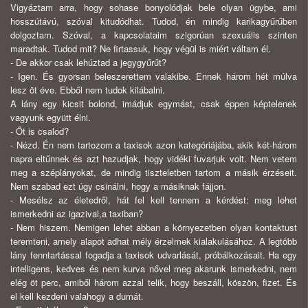
Vigyáztam arra, hogy sohase bonyolódjak bele olyan ügybe, ami
hosszútávú, szóval kitudódhat. Tudod, én mindig karikagyűrűben
dolgoztam. Szóval, a kapcsolataim szigorúan szexuális szinten
maradtak. Tudod mit? Ne firtassuk, hogy végül is miért váltam él.
- De akkor csak lehúztad a jegygyűrűt?
- Igen. És gyorsan beleszerettem valakibe. Ennek három hét múlva
lesz öt éve. Ebből nem tudok kilábalni.
A lány egy kicsit bolond, imádjuk egymást, csak éppen képtelenek
vagyunk együtt élni.
- Őt is csalod?
- Nézd. Én nem tartozom a taxisok azon kategóriájába, akik két-három
napra eltűnnek és azt hazudjak, hogy vidéki fuvarjuk volt. Nem vetem
meg a széplányokat, de mindig tiszteletben tartom a másik érzéseit.
Nem szabad ezt úgy csinálni, hogy a másiknak fájjon.
- Mesélsz az életedről, hát fel kell tennem a kérdést: meg lehet
ismerkedni az igazival,a taxiban?
- Nem hiszem. Nemigen lehet abban a környezetben olyan kontaktust
teremteni, amely alapot adhat mély érzelmek kialakulásához. A legtöbb
lány fenntartással fogadja a taxisok udvarlását, próbálkozásait. Ha egy
intelligens, kedves és nem kurva nővel meg akarunk ismerkedni, nem
elég öt perc, amiből három azzal telik, hogy beszáll, köszön, fizet. És
el kell kezdeni valahogy a dumát.