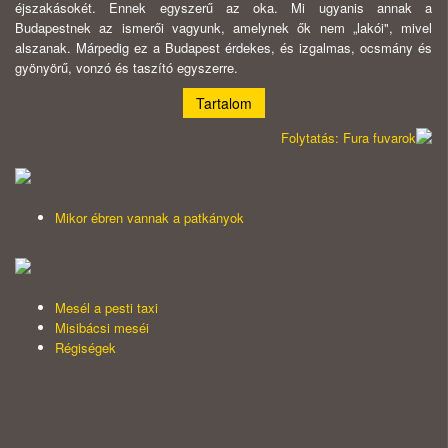
éjszakásokét. Ennek egyszerű az oka. Mi ugyanis annak a
Budapestnek az ismerői vagyunk, amelynek ők nem „lakói", mivel
alszanak. Márpedig ez a Budapest érdekes, és izgalmas, ocsmány és
gyönyörű, vonzó és taszító egyszerre.
Tartalom
Folytatás: Fura fuvarok
Mikor ébren vannak a patkányok
Mesél a pesti taxi
Misibácsi meséi
Régiségek