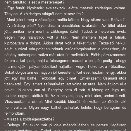
nem tanultad is ezt a mesterséget?
- Egy fenét! Nyolcadik éve taxizok, előtte maszek zöldséges voltam.
Tényleg. A zöldséges világról nem akarsz írni?
- Most jelent meg a zöldséges maffia kötete. Nagy sikere van. Szóval?
- A zöldség előtt? Nyomdász a becsületes szakmám. Az ötlet akkor
jött, amikor nem ment a zöldséges üzlet. Tudod, a hetvenes évek.
végén még hiánycikk volt a taxi. Nem mentem fejjel a falnak,
kipróbáltam a dolgot. Akkor divat volt a féket fuvar. Taxijelző nélküli
saját autóval oda-pofátlankodtunk csúcsforgalomban a droszthoz, és
néhány másodperc múlva már utas ült mellettünk. Előbb párhuzamosan
űztem a két ipart, majd a feleségemre maradt a bolt, én pedig - ahogy
ma mondják - pályamódosítást hajtottam végre. Felvettek a Főtaxihoz.
Sokat dolgoztam és nagyon jól kerestem. Két évet húztam le így, akkor
jött egy kis balhé. Feldobtak egy címet. Emlékszem: Csanádi utca
tizenkettő. Egy ismert színművész lett volna az utas. Nem árulom el a
nevét. Jó okom van rá. Szegény nem él már. A lényeg az, higy mi,
taxisok nagyon utáltuk őt. Az a helyzet, hogy mint utas, undorító volt.
Visszaadtam a címet. Mint később kiderült, én voltam az ötödik, aki
nem vállalta. Olyan nagy balhét csináltak belőle, hogy berágtam és
felmondtam.
- Vissza a zöldségesüzletbe?
- Dehogy. Én akkor már jó ideje másodállásban és persze illegálisan
maszektaxiztam is. Tudod, sok haver szövegeit, hogy ez milyen jó