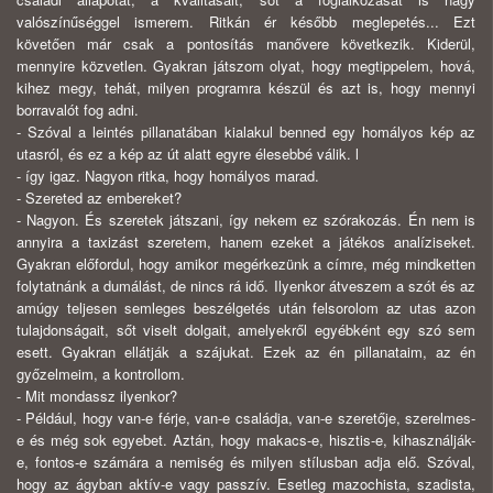
valószínűséggel ismerem. Ritkán ér később meglepetés... Ezt
követően már csak a pontosítás manővere következik. Kiderül,
mennyire közvetlen. Gyakran játszom olyat, hogy megtippelem, hová,
kihez megy, tehát, milyen programra készül és azt is, hogy mennyi
borravalót fog adni.
- Szóval a leintés pillanatában kialakul benned egy homályos kép az
utasról, és ez a kép az út alatt egyre élesebbé válik. l
- így igaz. Nagyon ritka, hogy homályos marad.
- Szereted az embereket?
- Nagyon. És szeretek játszani, így nekem ez szórakozás. Én nem is
annyira a taxizást szeretem, hanem ezeket a játékos analíziseket.
Gyakran előfordul, hogy amikor megérkezünk a címre, még mindketten
folytatnánk a dumálást, de nincs rá idő. Ilyenkor átveszem a szót és az
amúgy teljesen semleges beszélgetés után felsorolom az utas azon
tulajdonságait, sőt viselt dolgait, amelyekről egyébként egy szó sem
esett. Gyakran ellátják a szájukat. Ezek az én pillanataim, az én
győzelmeim, a kontrollom.
- Mit mondassz ilyenkor?
- Például, hogy van-e férje, van-e családja, van-e szeretője, szerelmes-
e és még sok egyebet. Aztán, hogy makacs-e, hisztis-e, kihasználják-
e, fontos-e számára a nemiség és milyen stílusban adja elő. Szóval,
hogy az ágyban aktív-e vagy passzív. Esetleg mazochista, szadista,