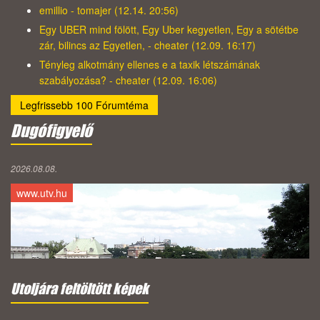
emillio - tomajer (12.14. 20:56)
Egy UBER mind fölött, Egy Uber kegyetlen, Egy a sötétbe
zár, bilincs az Egyetlen, - cheater (12.09. 16:17)
Tényleg alkotmány ellenes e a taxik létszámának
szabályozása? - cheater (12.09. 16:06)
Legfrissebb 100 Fórumtéma
Dugófigyelő
2026.08.08.
www.utv.hu
Utoljára feltöltött képek