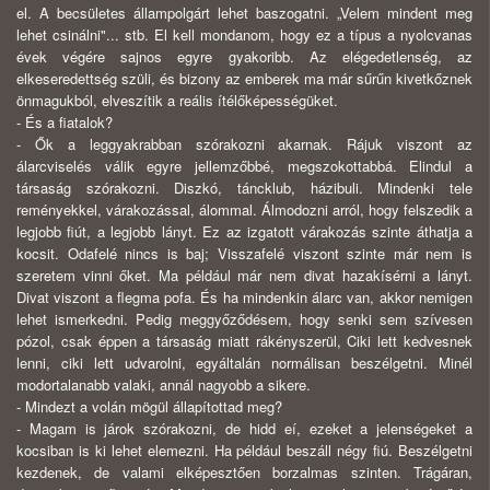
el. A becsületes állampolgárt lehet baszogatni. „Velem mindent meg
lehet csinálni"... stb. El kell mondanom, hogy ez a típus a nyolcvanas
évek végére sajnos egyre gyakoribb. Az elégedetlenség, az
elkeseredettség szüli, és bizony az emberek ma már sűrűn kivetkőznek
önmagukból, elveszítik a reális ítélőképességüket.
- És a fiatalok?
- Ők a leggyakrabban szórakozni akarnak. Rájuk viszont az
álarcviselés válik egyre jellemzőbbé, megszokottabbá. Elindul a
társaság szórakozni. Diszkó, táncklub, házibuli. Mindenki tele
reményekkel, várakozással, álommal. Álmodozni arról, hogy felszedik a
legjobb fiút, a legjobb lányt. Ez az izgatott várakozás szinte áthatja a
kocsit. Odafelé nincs is baj; Visszafelé viszont szinte már nem is
szeretem vinni őket. Ma például már nem divat hazakísérni a lányt.
Divat viszont a flegma pofa. És ha mindenkin álarc van, akkor nemigen
lehet ismerkedni. Pedig meggyőződésem, hogy senki sem szívesen
pózol, csak éppen a társaság miatt rákényszerül, Ciki lett kedvesnek
lenni, ciki lett udvarolni, egyáltalán normálisan beszélgetni. Minél
modortalanabb valaki, annál nagyobb a sikere.
- Mindezt a volán mögül állapítottad meg?
- Magam is járok szórakozni, de hidd eí, ezeket a jelenségeket a
kocsiban is ki lehet elemezni. Ha például beszáll négy fiú. Beszélgetni
kezdenek, de valami elképesztően borzalmas szinten. Trágáran,