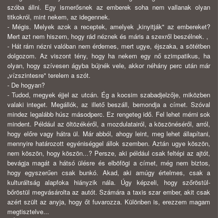
szóba állni. Egy ismerősnek az emberek soha nem vallanak olyan
titkokról, mint nekem, az idegennek.
- Mégis. Melyek azok a receptek, amelyek „kinyitják" az embereket?
Mert azt nem hiszem, hogy rád néznek és máris a szexről beszélnek. ,
- Hát rám nézni valóban nem érdemes, mert ugye, éjszaka, a sötétben
dolgozom. Az viszont tény, hogy ha nekem egy nő szimpatikus, ha
olyan, hogy szívesen ágyba bújnék vele, akkor néhány perc után már
„vízszintesre" terelem a szót.
- De hogyan?
- Tudod, megyek éjjel az utcán. Ég a kocsim szabadjelzője, miközben
valaki integet. Megállók, az illető beszáll, bemondja a címet. Szóval
mindez legalább húsz másodperc. Ez rengeteg idő. Fel lehet mérni sok
mindent. Például az öltözékéről, a mozdulatairól, a köszönéséről, arról,
hogy előre vagy hátra ül. Már abból, ahogy leint, meg lehet állapítani,
mennyire határozott egyéniséggel állok szemben. Aztán ugye köszön,
nem köszön, hogy köszön...? Persze, aki például csak feltépi az ajtót,
bevágja magát a hátsó ülésre és elböfögi a címet, még nem biztos,
hogy egyszerűen csak bunkó. Akad, aki amúgy értelmes, csak a
kulturáltság alapfoka hiányzik nála. Úgy képzeli, hogy szőröstül-
bőröstül megvásárolta az autót. Számára a taxis szar ember, akit csak
azért szült az anyja, hogy őt fuvarozza. Különben is, erezzem magam
megtisztelve...