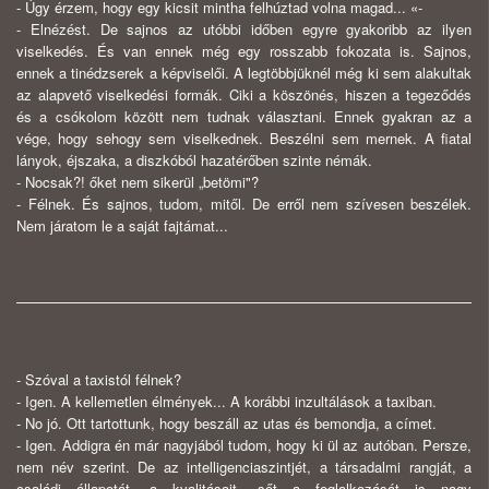
- Úgy érzem, hogy egy kicsit mintha felhúztad volna magad... «-
- Elnézést. De sajnos az utóbbi időben egyre gyakoribb az ilyen
viselkedés. És van ennek még egy rosszabb fokozata is. Sajnos,
ennek a tinédzserek a képviselői. A legtöbbjüknél még ki sem alakultak
az alapvető viselkedési formák. Ciki a köszönés, hiszen a tegeződés
és a csókolom között nem tudnak választani. Ennek gyakran az a
vége, hogy sehogy sem viselkednek. Beszélni sem mernek. A fiatal
lányok, éjszaka, a diszkóból hazatérőben szinte némák.
- Nocsak?! őket nem sikerül „betömi"?
- Félnek. És sajnos, tudom, mitől. De erről nem szívesen beszélek.
Nem járatom le a saját fajtámat...
- Szóval a taxistól félnek?
- Igen. A kellemetlen élmények... A korábbi inzultálások a taxiban.
- No jó. Ott tartottunk, hogy beszáll az utas és bemondja, a címet.
- Igen. Addigra én már nagyjából tudom, hogy ki ül az autóban. Persze,
nem név szerint. De az intelligenciaszintjét, a társadalmi rangját, a
családi állapotát, a kvalitásait, sőt a foglalkozását is nagy