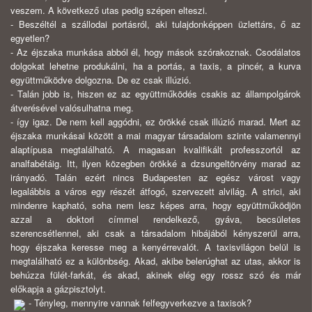
veszem. A következő utas pedig szépen elteszi.
- Beszéltél a szállodai portásról, aki tulajdonképpen üzlettárs, ő az
egyetlen?
- Az éjszaka munkása abból él, hogy mások szórakoznak. Csodálatos
dolgokat lehetne produkálni, ha a portás, a taxis, a pincér, a kurva
együttműködve dolgozna. De ez csak illúzió.
- Talán jobb is, hiszen ez az együttműködés csakis az állampolgárok
átverésével valósulhatna meg.
- így igaz. De nem kell aggódni, ez örökké csak illúzió marad. Mert az
éjszaka munkásai között a mai magyar társadalom szinte valamennyi
alaptípusa megtalálható. A magasan kvalifikált professzortól az
analfabétáig. Itt, ilyen közegben örökké a dzsungeltörvény marad az
irányadó. Talán ezért nincs Budapesten az egész várost vagy
legalábbis a város egy részét átfogó, szervezett alvilág. A strici, aki
mindenre kapható, soha nem lesz képes arra, hogy együttműködjön
azzal a doktori címmel rendelkező, gyáva, becsületes
szerencsétlennel, aki csak a társadalom hibájából kényszerül arra,
hogy éjszaka keresse meg a kenyérrevalót. A taxisvilágon belül is
megtalálható ez a különbség. Akad, akibe belerúghat az utas, akkor is
behúzza fülét-farkát, és akad, akinek elég egy rossz szó és már
előkapja a gázpisztolyt.
- Tényleg, mennyire vannak felfegyverkezve a taxisok?