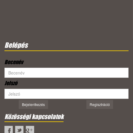
Belépés
Becenév
Jelszó
Bejelentkezés
Regisztráció
Közösségi kapcsolatok