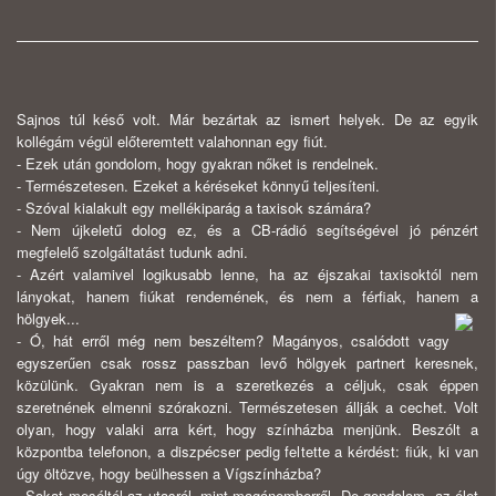
Sajnos túl késő volt. Már bezártak az ismert helyek. De az egyik
kollégám végül előteremtett valahonnan egy fiút.
- Ezek után gondolom, hogy gyakran nőket is rendelnek.
- Természetesen. Ezeket a kéréseket könnyű teljesíteni.
- Szóval kialakult egy mellékiparág a taxisok számára?
- Nem újkeletű dolog ez, és a CB-rádió segítségével jó pénzért
megfelelő szolgáltatást tudunk adni.
- Azért valamivel logikusabb lenne, ha az éjszakai taxisoktól nem
lányokat, hanem fiúkat rendemének, és nem a férfiak, hanem a
hölgyek...
- Ó, hát erről még nem beszéltem? Magányos, csalódott vagy
egyszerűen csak rossz passzban levő hölgyek partnert keresnek,
közülünk. Gyakran nem is a szeretkezés a céljuk, csak éppen
szeretnének elmenni szórakozni. Természetesen állják a cechet. Volt
olyan, hogy valaki arra kért, hogy színházba menjünk. Beszólt a
központba telefonon, a diszpécser pedig feltette a kérdést: fiúk, ki van
úgy öltözve, hogy beülhessen a Vígszínházba?
- Sokat meséltél az utasról, mint magánemberről. De gondolom, az élet