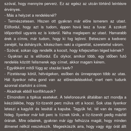
szóval, hogy mennyire perverz. Ez az egész az utcán történő leintésre
érvényes.
- Más a helyzet a rendelésnél?
- Természetesen. Hiszen ott gyakran már előre ismerem az utast.
Előfordul, hogy azt is tudom, éppen hová lesz a fuvar. A szokott
időpontból ugyanis ez is kiderül. Néha meglepem az utast. Hamarabb
érek a címre, már tudom, hogy ki fog lejönni. Beteszem a kedvenc
zenéjét, ha dohányzik, kikészítem neki a cigarettát, szeretettel várom.
- Szóval, sokan úgy rendelik a kocsit, hogy kifejezetten téged kérnek?
- Gyakran az is előfordul. És olykor, amikor több, egy időben futó
rendelés között felismerek egy címet, akkor magam kérem.
- Egyébként mitől függ az utazási kedv?
- Fizetésnap körül, hétvégeken, esőben és ünnepnapon több az utas.
Hát ilyenkor néha gond van az előrendelésekkel, mert nem tudunk
azonnal startolni a címre.
- Akadnak ebből konfliktusok?
- Elmondom a tipikus eseteket. A telefonosunk általában azt mondja a
készülékbe, hogy tíz-tizenöt perc múlva ott a kocsi. Sok utas ilyenkor
leteszi a kagylót és lesétál a kapuba. Tegyük fel, tél van és nagyon
hideg. Ilyenkor már két perc is tíznek tűnik, a tíz-tizenöt pedig másfél
órának. Mire odaérek, gyakran már úgy felhúzza magát, hogy minden
átmenet nélkül veszekszik. Megesküszik arra, hogy vagy égy órát állt