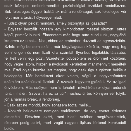
csak közepes emberismerettel, pszichológiai érzékkel rendelkezne.
Sok felesleges üggyel traktáltuk már a rendőrséget, sok felesleges vér
folyt már a taxis, hülyesége miatt.
- Tudsz olyan példát mondani, amely bizonyítja az igazadat?
- Egyszer beszállt hozzám egy kimondottan rosszul öltözött, sittes
képű, primitív bunkó. Elmondtam már, hogy mire elindulunk, nagyjából
ismerem az utast... Nos, ebben az emberben duzzadt az agresszivitás.
Szinte még be sem szállt, már tárgyilagosan közölte, hogy meg fog
verni engem és nem fizeti ki a számlát. Ilyenkor, legalábbis látszatra,
fel kell venni egy pózt. Szeretettel üdvözöltem és örömmel közöltem,
hogy végre látom, hiszen a nyolcadik kerületben már mennyit meséltek
róla. Ettől olyan büszke lett magára, hogy csak úgy sugárzott belőle a
boldogság. Már barátkozni akart velem, végül a negyvenforintos
számlára százhúszat fizetett. A szavak fegyvere győzött. Ez az igazi
önvédelem. Más esélyem nem is lehetett, mivel kétszer olyan erősnek
tűnt, mint én. Szóval, ha ez az „úr" máshoz ül be, könnyen vér folyik,
jön a hármas break, a rendőrség.
- Csak azt ne mondd, hogy sohasem fogtál mellé...
- Konkrét baklövésre nemigen emlékszem, de egy esetet érdemes
elmesélni. Részben azért, mert kicsit valóban megtévesztettek,
részben pedig azért, mert végül nagyon tipikus történet kerekedett
belőle.