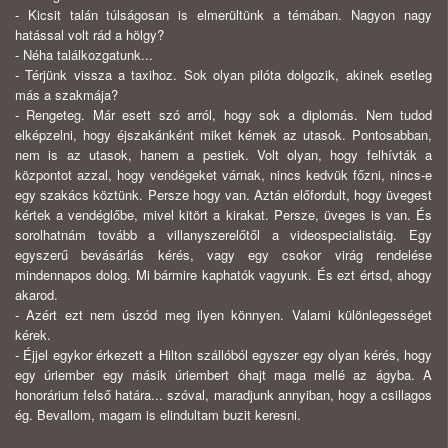
- Kicsit talán túlságosan is elmerültünk a témában. Nagyon nagy
hatással volt rád a hölgy?
- Néha találkozgatunk...
- Térjünk vissza a taxihoz. Sok olyan pilóta dolgozik, akinek esetleg
más a szakmája?
- Rengeteg. Már esett szó arról, hogy sok a diplomás. Nem tudod
elképzelni, hogy éjszakánként miket kémek az utasok. Pontosabban,
nem is az utasok, hanem a pestiek. Volt olyan, hogy felhívták a
központot azzal, hogy vendégeket várnak, nincs kedvük főzni, nincs-e
egy szakács köztünk. Persze hogy van. Aztán előfordult, hogy üvegest
kértek a vendéglőbe, mivel kitört a kirakat. Persze, üveges is van. És
sorolhatnám tovább a villanyszerelőtől a videospecialistáig. Egy
egyszerű bevásárlás kérés, vagy egy csokor virág rendelése
mindennapos dolog. Mi bármire kaphatók vagyunk. És ezt értsd, ahogy
akarod.
- Azért ezt nem úszód meg ilyen könnyen. Valami különlegességet
kérek.
- Éjjel egykor érkezett a Hilton szállóból egyszer egy olyan kérés, hogy
egy úriember egy másik úriembert óhajt maga mellé az ágyba. A
honorárium felső határa... szóval, maradjunk annyiban, hogy a csillagos
ég. Bevallom, magam is elindultam buzit keresni.