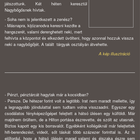
játszottunk. Két héten keresztül
Nagybőgősnek hívtak.
- Soha nem is jelentkezett a zenész?
- Másnapra, kijózanodva keresni kezdte a
hangszerét, valami derenghetett neki, mert
felhívta a központot és elkezdett üvölteni, hogy azonnal hozzuk vissza
neki a nagybőgőjét. A talált tárgyak osztályán átvehette.
A kép illusztráció
- Pénzt, pénztárcát hagytak már a kocsidban?
- Persze. De hétezer forint volt a legtöbb. Irat nem maradt mellette, így
a legnagyobb jóindulattal sem tudtam volna visszaadni. Egyszer egy
csodálatos fényképezőgépet felejtett a hátsó ülésen egy külföldi. Már
majdnem örültem, de a Hilton portása észrevette, és szólt az utasnak.
Biztos kapott egy kis borravalót. Egyébként kollégáknál már felejtettek
hifi-berendezést, videót, sőt táskát több százezer forinttal is. Az is
előfordul, hogy a hátsó ülésén marad valami és éjszaka észre sem