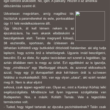
éjjel kettőről árulkodott. No, igen. A patkány. Hiszen ő az amerikai
időszámítás szerint él.
Udvariasan megvártam, amíg magához tér,
tisztáztuk a paramétereket és este, pontosabban
úgy 11 felé rendelkezésemre állt.
Úgy látszik, át kell térnem nekem is az
éjszakázásra, ha nem akarok elbóbiskolni a
beszélgetések alatt. Tamás megnyerő külsejű,
38 esztendős, sportosan, de ízlésesen és
láthatóan külföldről vagy butikokból öltözködő fiatalember, aki alig tudja
leplezni, hogy szinte örül a lehetőségnek. Ugyanis imád beszélgetni,
beszélni. Ez az élete. Az egész taxizásban ezt szereti a legjobban, így
aztán általában nem is megy az üzlet. Ezt egyébként az is igazolja,
hogy „mindössze" egy Wartburggal érkezik, és azonnal eldicsekszik
azzal, hogy egy jó dumapartiért akár két-három órát is szívesen
feláldoz a munkaidejéből. Sőt, van egy olyan „utasa", aki ezért rendeli
meg őt. Nem is akar eljutni
sehová, csak éppen egyedül van. Olyan ez, mint a Korányi Kórház lelki
segélyszolgálata. Mindössze két ilyen ingyenes szolgáltatás van
Budapesten. Nos, a másik: Kolláth Tamás. Vele a tegeződés
természetes volt.
- Tudod, hogy téged tartanak az éjszaka pszichiáterének? Talán csak