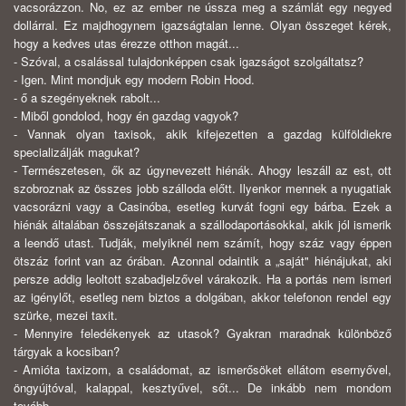
vacsorázzon. No, ez az ember ne ússza meg a számlát egy negyed
dollárral. Ez majdhogynem igazságtalan lenne. Olyan összeget kérek,
hogy a kedves utas érezze otthon magát...
- Szóval, a csalással tulajdonképpen csak igazságot szolgáltatsz?
- Igen. Mint mondjuk egy modern Robin Hood.
- ő a szegényeknek rabolt...
- Miből gondolod, hogy én gazdag vagyok?
- Vannak olyan taxisok, akik kifejezetten a gazdag külföldiekre
specializálják magukat?
- Természetesen, ők az úgynevezett hiénák. Ahogy leszáll az est, ott
szobroznak az összes jobb szálloda előtt. Ilyenkor mennek a nyugatiak
vacsorázni vagy a Casinóba, esetleg kurvát fogni egy bárba. Ezek a
hiénák általában összejátszanak a szállodaportásokkal, akik jól ismerik
a leendő utast. Tudják, melyiknél nem számít, hogy száz vagy éppen
ötszáz forint van az órában. Azonnal odaintik a „saját" hiénájukat, aki
persze addig leoltott szabadjelzővel várakozik. Ha a portás nem ismeri
az igénylőt, esetleg nem biztos a dolgában, akkor telefonon rendel egy
szürke, mezei taxit.
- Mennyire feledékenyek az utasok? Gyakran maradnak különböző
tárgyak a kocsiban?
- Amióta taxizom, a családomat, az ismerősöket ellátom esernyővel,
öngyújtóval, kalappal, kesztyűvel, sőt... De inkább nem mondom
tovább.