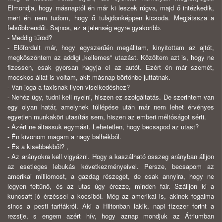
Elmondja, hogy másnaptól én már ki leszek rúgva, majd ő intézkedik,
mert én nem tudom, hogy ő tulajdonképpen kicsoda. Megjátssza a
felsőbbrendűt. Sajnos, ez a jelenség egyre gyakoribb.
- Meddig tűröd?
- Előfordult már, hogy egyszerűén megálltam, kinyitottam az ajtót,
megköszöntem az addigi „kellemes" utazást. Közöltem azt is, hogy ne
fizessen, csak gyorsan hagyja el az autót. Ezért én már szemét,
mocskos állat is voltam, akit másnap börtönbe juttatnak.
- Van joga a taxisnak ilyen viselkedéshez?
- Nehéz ügy, tudni kell nyelni, hiszen ez szolgáltatás. De szerintem van
egy olyan határ, amelynek túllépése után már nem lehet érvényes
egyetlen munkaköri utasítás sem, hiszen az emberi méltóságot sérti.
- Azért ne áltassuk egymást. Lehetetlen, hogy becsapod az utast?
- Én kivonom magam a nagy balhékból.
- És a kisebbekből? ,
- Az arányokra kell vigyázni. Hogy a kaszálható összeg arányban álljon
az esetleges lebukás következményeivel. Persze, becsapom az
amerikai milliomost, a gazdag részeget, de csak annyira, hogy ne
legyen feltűnő, és az utas úgy érezze, minden fair. Szálljon ki a
kuncsaft jó érzéssel a kocsiból. Még az amerikai is, akinek fogalma
sincs a pesti tarifákról. Aki a Hiltonban lakik, napi tízezer forint a
rezsije, s engem azért hív, hogy aznap mondjuk az Átriumban