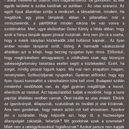
egyéb területei is szóba kerülnek az autóban. - Az utas ezerarcú. Az
egyik típus állandóan szidja a rendszert, a társadalmat, mindent. Ha
megállunk egy piros lámpánál, abban a pillanatban már a
miniszterelnök, a pártfőtitkár minden rokona be van vonva a
szidalmakba. Mert, ugye elsősorban Grósz Károly a hibás abban, hogy
azok a fránya lámpák éppen pirosat mutatnak. Arra nem jön rá a marha,
hogy a másik irányban közlekedők zöld hullámot kapnak... Az ilyen
ember minden lámpánál üvölt, őrjöng. A harmadik várakozásnál
általában azt is kifejti, hogy bezzeg nyugaton ilyen nincs. Előfordult,
hogy megkíséreltem elmagyarázni, a zöldhullám csak egy bizonyos
sebességtartomány betartása esetén segíti a közlekedést. Ezért, ha
sürget, mindig pirosat fogunk kapni. Ma már nem strapálom magam,
reménytelen. Szitkozódjanak nyugodtan. Gyakran előfordul, hogy egy
ilyen típusú kuncsaftot a városhatáron túlra kell vinni. Budapest szélén
mindenhol rendőrbódé van, és éjjel gyakran megállítják a kocsit,
ellenőrzik az iratokat. Azt tapasztalatból tudják a rendőrök, hogy a taxis
papírjai általában rendben vannak. Őket inkább az utas érdekli. Elkérik
az igazolványát, átlapozzák, szalutálnak és további jó utat kívánnak.
Arra nem gondolnak, hogy nekem aztán mit kell elviselnem. Ilyenkor
jön a szóáradat. Hogy képzelik azt, hogy őt, a tisztességes
állampolgárt zaklatják, feltartják? Mit gondolnak ezek a szemetek?
Miért nem a rablógyilkosokkal foglalkoznak? Azokat persze nem kapják