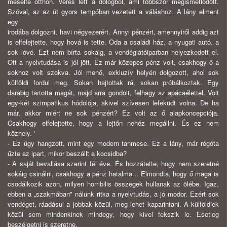
mesélte otthon. Verés lett a dologból, ami többször megismétlődött.
Szóval, az az út gyors tempóban vezetett a váláshoz. A lány elment
egy
irodába dolgozni, havi négyezerért. Annyi pénzért, amennyiről addig azt
is elfelejtette, hogy hová is tette. Oda a családi ház, a nyugati autó, a
sok lóvé. Ezt nem bírta sokáig, a vendéglátóiparban helyezkedett el.
Ott a nyelvtudása is jól jött. Ez már közepes pénz volt, csakhogy ő a
sokhoz volt szokva. Jól menő, exkluzív helyén dolgozott, ahol sok
külföldi fordul meg. Sokan hajtottak rá, sokan próbálkoztak. Egy
darabig tartotta magát, majd arra gondolt, felhagy az apácaélettel. Volt
egy-két szimpatikus hódolója, akivel szívesen lefeküdt volna. De ha
már, akkor miért ne sok pénzért? Ez volt az ő alapkoncepciója.
Csakhogy elfelejtette, hogy a lejtőn nehéz megállni. És ez nem
közhely. '
- Ez úgy hangzott, mint egy modern tanmese. Ez a lány, már régóta
űzte az ipart, mikor beszállt a kocsidba?
- A saját bevallása szerint fél éve. És hozzátette, hogy nem szeretné
sokáig csinálni, csakhogy a pénz hatalma... Elmondta, hogy ő maga is
csodálkozik azon, milyen horribilis összegek hullanak az ölébe. Igaz,
ebben a „szakmában" nálunk ritka a nyelvtudás, a jó modor. Ezért sok
vendéget, ráadásul a jobbak közül, meg lehet kaparintani. A külföldiek
közül sem mindenkinek mindegy, hogy kivel fekszik le. Esetleg
beszélgetni is szeretne.