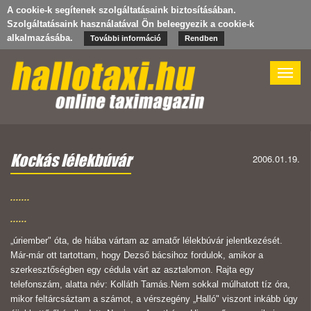
A cookie-k segítenek szolgáltatásaink biztosításában.
Szolgáltatásaink használatával Ön beleegyezik a cookie-k
alkalmazásába.
További információ
Rendben
Toggle
naviga
Kockás lélekbúvár
2006.01.19.
.......
......
„úriember" óta, de hiába vártam az amatőr lélekbúvár jelentkezését.
Már-már ott tartottam, hogy Dezső bácsihoz fordulok, amikor a
szerkesztőségben egy cédula várt az asztalomon. Rajta egy
telefonszám, alatta név: Kolláth Tamás.Nem sokkal múlhatott tíz óra,
mikor feltárcsáztam a számot, a vérszegény „Halló" viszont inkább úgy