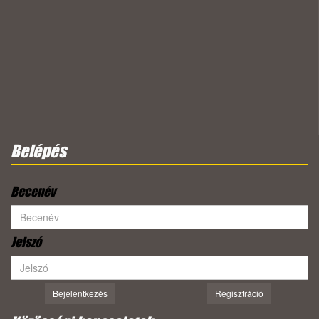
Belépés
Becenév
Jelszó
Bejelentkezés
Regisztráció