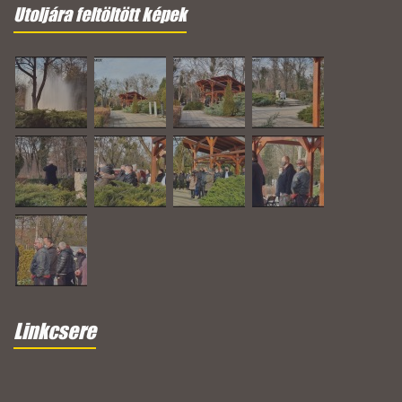
Utoljára feltöltött képek
Linkcsere