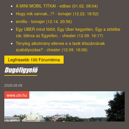
A MINI MOBIL TITKAI - edbso (01.02. 08:04)
Hogy mik vannak...!? - tomajer (12.22. 18:52)
emillio - tomajer (12.14. 20:56)
Egy UBER mind fölött, Egy Uber kegyetlen, Egy a sötétbe
zár, bilincs az Egyetlen, - cheater (12.09. 16:17)
Tényleg alkotmány ellenes e a taxik létszámának
szabályozása? - cheater (12.09. 16:06)
Legfrissebb 100 Fórumtéma
Dugófigyelő
2026.08.08.
www.utv.hu