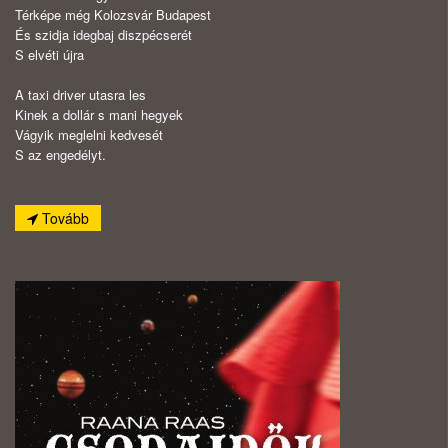
Térképe még Kolozsvár Budapest
És szidja idegbaj diszpécserét
S elvéti újra
A taxi driver utasra les
Kinek a dollár s mani hegyek
Vágyik meglelni kedvesét
S az engedélyt.
Tovább