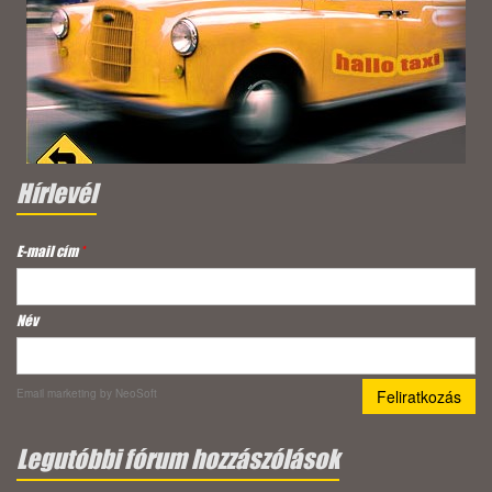
Hírlevél
E-mail cím
*
Név
Email marketing
by NeoSoft
Legutóbbi fórum hozzászólások