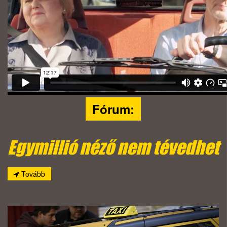
Fórum:
Egymillió néző nem tévedhet
Tovább