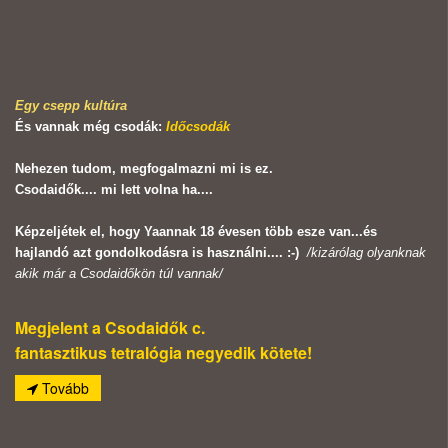
Egy csepp kultúra
És vannak még csodák:
Időcsodák
Nehezen tudom, megfogalmazni mi is ez.
Csodaidők.... mi lett volna ha....
Képzeljétek el, hogy Yaannak 18 évesen több esze van...és
hajlandó azt gondolkodásra is használni.... :-)
/kizárólag olyanknak
akik már a Csodaidőkön túl vannak/
Megjelent a Csodaidők c.
fantasztikus tetralógia negyedik kötete!
Tovább