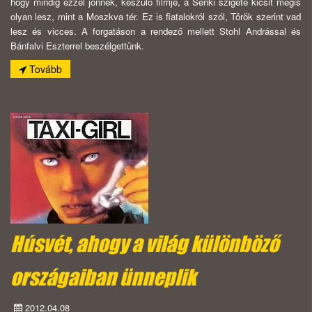
hogy mindig ezzel jönnek, készülő filmje, a Senki szigete kicsit mégis
olyan lesz, mint a Moszkva tér. Ez is fiatalokról szól, Török szerint vad
lesz és vicces. A forgatáson a rendező mellett Stohl Andrással és
Bánfalvi Eszterrel beszélgettünk.
Tovább
Húsvét, ahogy a világ különböző
országaiban ünneplik
2012.04.08