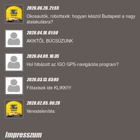
2026.06.26. 21:55
Okosautók, robottaxik: hogyan készül Budapest a nagy
átalakulásra?
2026.04.18. 01:50
AKIKTŐL BÚCSÚZUNK
2026.04.09. 16:35
Hol hibázott az IGO GPS-navigációs program?
2026.03.13. 03:05
Főtaxisok ide KLIKK!!!!
2026.02.05. 06:28
Verestelenítés
Impresszum