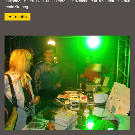
napjához, Szent Iván ünnepéhez legközelebb eső szombat éjszaka
rendezik meg.
Tovább