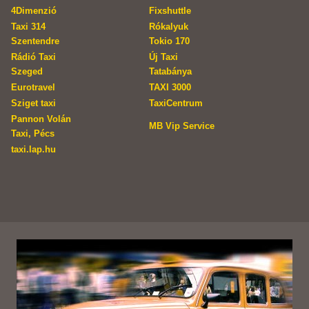
4Dimenzió
Fixshuttle
Taxi 314
Rókalyuk
Szentendre
Tokio 170
Rádió Taxi
Új Taxi
Szeged
Tatabánya
Eurotravel
TAXI 3000
Sziget taxi
TaxiCentrum
Pannon Volán
MB Vip Service
Taxi, Pécs
taxi.lap.hu