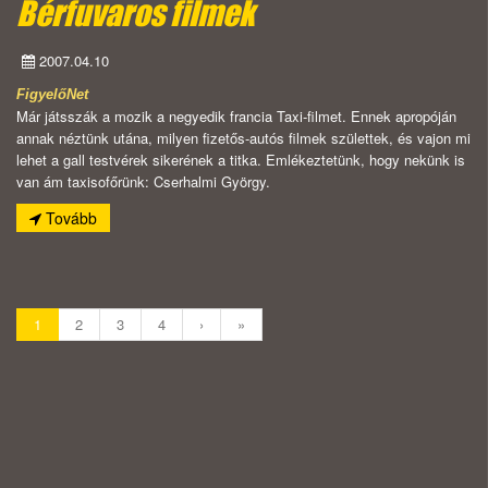
Bérfuvaros filmek
2007.04.10
FigyelőNet
Már játsszák a mozik a negyedik francia Taxi-filmet. Ennek apropóján
annak néztünk utána, milyen fizetős-autós filmek születtek, és vajon mi
lehet a gall testvérek sikerének a titka. Emlékeztetünk, hogy nekünk is
van ám taxisofőrünk: Cserhalmi György.
Tovább
1
2
3
4
›
»