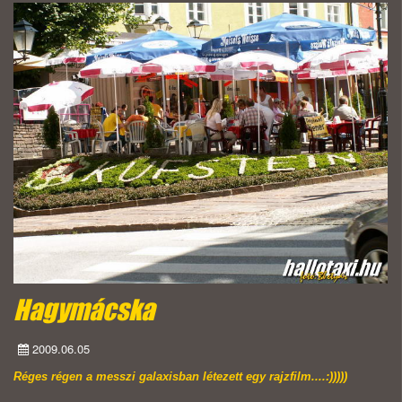
Hagymácska
2009.06.05
Réges régen a messzi galaxisban létezett egy rajzfilm....:)))))