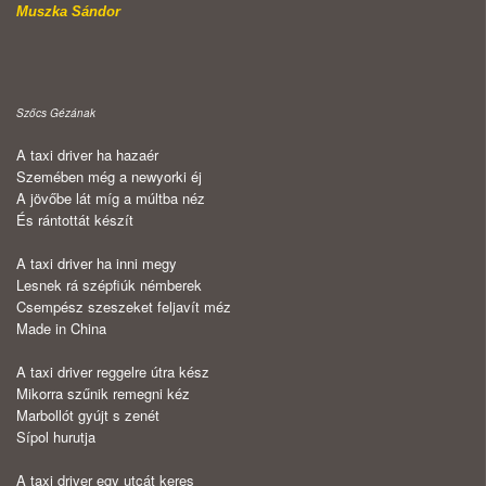
Muszka Sándor
Szőcs Gézának
A taxi driver ha hazaér
Szemében még a newyorki éj
A jövőbe lát míg a múltba néz
És rántottát készít
A taxi driver ha inni megy
Lesnek rá szépfiúk némberek
Csempész szeszeket feljavít méz
Made in China
A taxi driver reggelre útra kész
Mikorra szűnik remegni kéz
Marbollót gyújt s zenét
Sípol hurutja
A taxi driver egy utcát keres