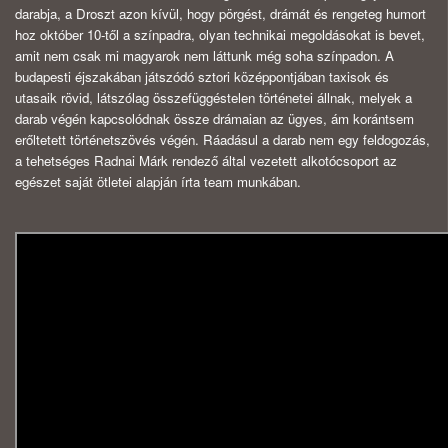
darabja, a Droszt azon kívül, hogy pörgést, drámát és rengeteg humort
hoz október 10-től a színpadra, olyan technikai megoldásokat is bevet,
amit nem csak mi magyarok nem láttunk még soha színpadon. A
budapesti éjszakában játszódó sztori középpontjában taxisok és
utasaik rövid, látszólag összefüggéstelen történetei állnak, melyek a
darab végén kapcsolódnak össze drámaian az ügyes, ám korántsem
erőltetett történetszövés végén. Ráadásul a darab nem egy feldogozás,
a tehetséges Radnai Márk rendező által vezetett alkotócsoport az
egészet saját ötletei alapján írta team munkában.