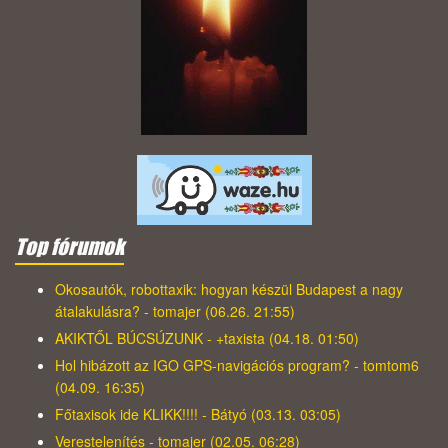
Top fórumok
Okosautók, robottaxik: hogyan készül Budapest a nagy
átalakulásra? - tomajer (06.26. 21:55)
AKIKTŐL BÚCSÚZUNK - +taxista (04.18. 01:50)
Hol hibázott az IGO GPS-navigációs program? - tomtom6
(04.09. 16:35)
Főtaxisok ide KLIKK!!!! - Bátyó (03.13. 03:05)
Verestelenítés - tomajer (02.05. 06:28)