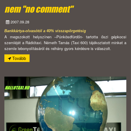
nem "no comment"
2007.09.28
Bankkártya-olvasótól a 40% visszapörgetésig
A megszokott helyszínen –Pünkösdfürdőn- tartotta őszi gépkocsi
szemléjét a Rádiótaxi. Németh Tamás (Taxi 600) tájékoztatott minket a
szemle lebonyolításáról és néhány gyors kérdésre is válaszolt.
Tovább