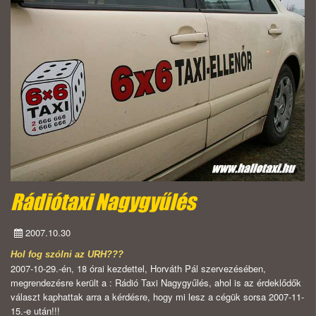
Rádiótaxi Nagygyűlés
2007.10.30
Hol fog szólni az URH???
2007-10-29.-én, 18 órai kezdettel, Horváth Pál szervezésében,
megrendezésre került a : Rádió Taxi Nagygyűlés, ahol is az érdeklődők
választ kaphattak arra a kérdésre, hogy mi lesz a cégük sorsa 2007-11-
15.-e után!!!