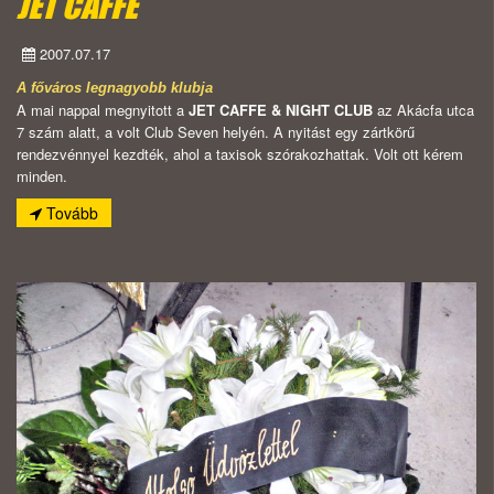
JET CAFFE
2007.07.17
A főváros legnagyobb klubja
A mai nappal megnyitott a
JET CAFFE & NIGHT CLUB
az Akácfa utca
7 szám alatt, a volt Club Seven helyén. A nyitást egy zártkörű
rendezvénnyel kezdték, ahol a taxisok szórakozhattak. Volt ott kérem
minden.
Tovább