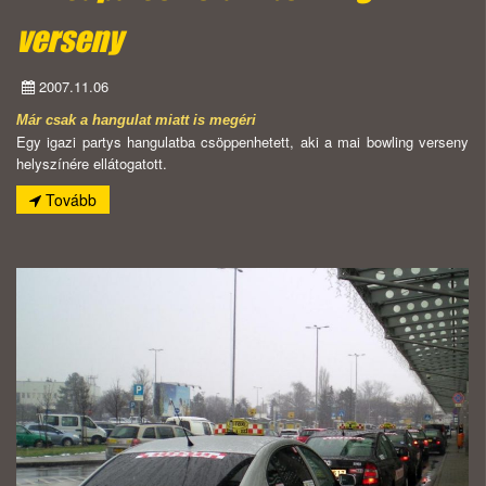
verseny
2007.11.06
Már csak a hangulat miatt is megéri
Egy igazi partys hangulatba csöppenhetett, aki a mai bowling verseny
helyszínére ellátogatott.
Tovább