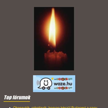
Top fórumok
Okosautók, robottaxik: hogyan készül Budapest a nagy