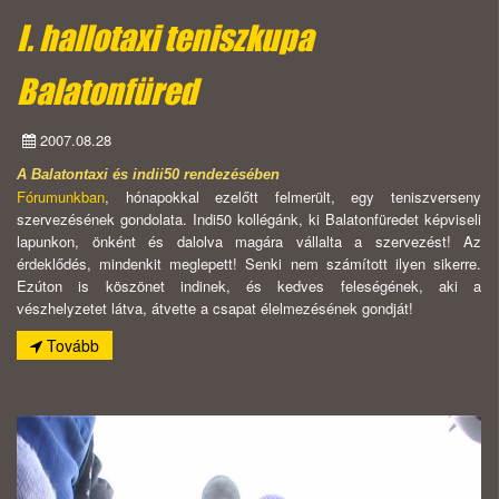
I. hallotaxi teniszkupa
Balatonfüred
2007.08.28
A Balatontaxi és indii50 rendezésében
Fórumunkban
, hónapokkal ezelőtt felmerült, egy teniszverseny
szervezésének gondolata. Indi50 kollégánk, ki Balatonfüredet képviseli
lapunkon, önként és dalolva magára vállalta a szervezést! Az
érdeklődés, mindenkit meglepett! Senki nem számított ilyen sikerre.
Ezúton is köszönet indinek, és kedves feleségének, aki a
vészhelyzetet látva, átvette a csapat élelmezésének gondját!
Tovább