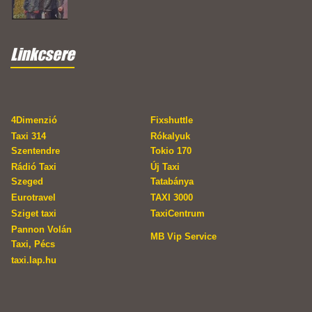
Linkcsere
4Dimenzió
Fixshuttle
Taxi 314
Rókalyuk
Szentendre
Tokio 170
Rádió Taxi
Új Taxi
Szeged
Tatabánya
Eurotravel
TAXI 3000
Sziget taxi
TaxiCentrum
Pannon Volán
MB Vip Service
Taxi, Pécs
taxi.lap.hu