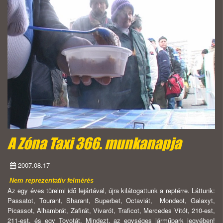
A Zóna Taxi 366. munkanapja
2007.08.17
Nem reprezentatív felmérés
Az egy éves türelmi idő lejártával, újra kilátogattunk a reptérre. Láttunk:
Passatot, Tourant, Sharant, Superbet, Octaviát, Mondeot, Galaxyt,
Picassot, Alhambrát, Zafirát, Vivarót, Traficot, Mercedes Vitót, 210-est,
211-est, és egy Toyotát. Mindezt, az egységes járműpark jegyében!