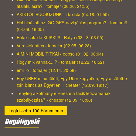
átalakulásra? - tomajer (06.26. 21:55)
AKIKTŐL BÚCSÚZUNK - +taxista (04.18. 01:50)
Hol hibázott az IGO GPS-navigációs program? - tomtom6
(04.09. 16:35)
Főtaxisok ide KLIKK!!!! - Bátyó (03.13. 03:05)
Verestelenítés - tomajer (02.05. 06:28)
A MINI MOBIL TITKAI - edbso (01.02. 08:04)
Hogy mik vannak...!? - tomajer (12.22. 18:52)
emillio - tomajer (12.14. 20:56)
Egy UBER mind fölött, Egy Uber kegyetlen, Egy a sötétbe
zár, bilincs az Egyetlen, - cheater (12.09. 16:17)
Tényleg alkotmány ellenes e a taxik létszámának
szabályozása? - cheater (12.09. 16:06)
Legfrissebb 100 Fórumtéma
Dugófigyelő