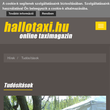
A cookie-k segítenek szolgáltatásaink biztosításában. Szolgáltatásaink
használatával Ön beleegyezik a cookie-k alkalmazásába.
További információ
Rendben
Toggle
naviga
Hírek
Tudósítások
Tudósítások