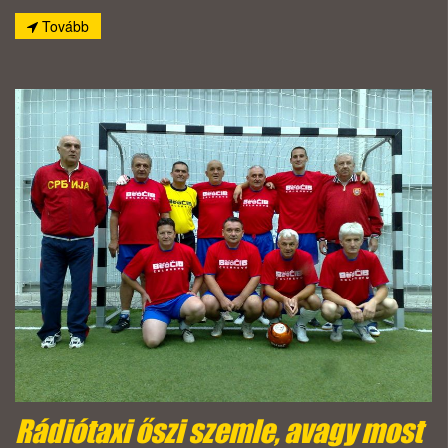
Tovább
Rádiótaxi őszi szemle, avagy most