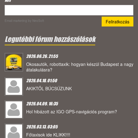
Név
Email marketing
by NeoSoft
Legutóbbi fórum hozzászólások
2026.06.26. 21:55
Okosautók, robottaxik: hogyan készül Budapest a nagy
átalakulásra?
2026.04.18. 01:50
AKIKTŐL BÚCSÚZUNK
2026.04.09. 16:35
Hol hibázott az IGO GPS-navigációs program?
2026.03.13. 03:05
Főtaxisok ide KLIKK!!!!