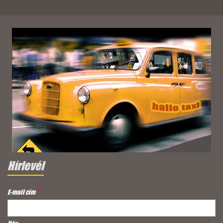
Hírlevél
E-mail cím
*