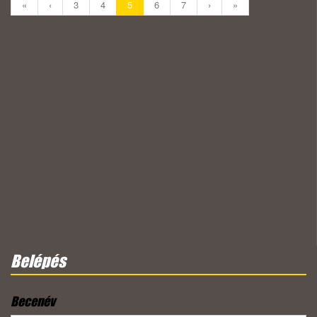
«
‹
3
4
5
6
7
›
»
Belépés
Becenév