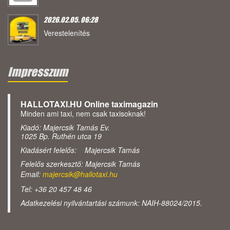
2026.02.05. 06:28
Verestelenítés
Impresszum
HALLOTAXI.HU Online taximagazin
Minden ami taxi, nem csak taxisoknak!
Kiadó: Majercsik Tamás Ev.
1025 Bp. Ruthén utca 19
Kiadásért felelős: Majercsik Tamás
Felelős szerkesztő: Majercsik Tamás
Email:
majercsik@hallotaxi.hu
Tel: +36 20 457 48 46
Adatkezelési nyilvántartási számunk: NAIH-88024/2015.