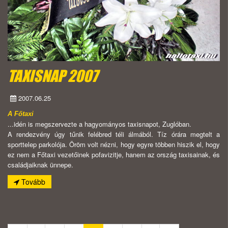
TAXISNAP 2007
2007.06.25
A Főtaxi
...idén is megszervezte a hagyományos taxisnapot, Zuglóban.
A rendezvény úgy tűnik felébred téli álmából. Tíz órára megtelt a
sporttelep parkolója. Öröm volt nézni, hogy egyre többen hiszik el, hogy
ez nem a Főtaxi vezetőinek pofavizitje, hanem az ország taxisainak, és
családjaiknak ünnepe.
Tovább