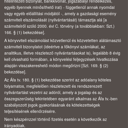
hitelintézeti bizonylat, bankkivonat, jogszabályi rendelkezés,
egyéb ilyennek minősíthető irat) - függetlenül annak nyomdai
vagy egyéb előállítási módjától -, amely a gazdasági esemény
számviteli elszámolását (nyilvántartását) támasztja alá [a
számvitelről szóló 2000. évi C. törvény (a továbbiakban: Szt.)
166. § (1) bekezdése].
A könyvviteli elszámolást közvetlenül és közvetetten alátámasztó
számviteli bizonylatot (ideértve a főkönyvi számlákat, az
analitikus, illetve részletező nyilvántartásokat is), legalább 8 évig
kell olvasható formában, a könyvelési feljegyzések hivatkozása
alapján visszakereshető módon megőrizni [Szt. 169. § (2)
bekezdése].
Az Áfa tv. 180. § (1) bekezdése szerint az adóalany köteles
folyamatos, megfelelően részletezett és rendszerezett
nyilvántartást vezetni az adóról, amely a jogalap és az
összegszerűség tekintetében egyaránt alkalmas az Áfa tv.-ben
szabályozott jogok gyakorlásának és kötelezettségek
teljesítésének ellenőrzésére.
Nem készpénzzel történő fizetés esetén a következők az
irányadóak.