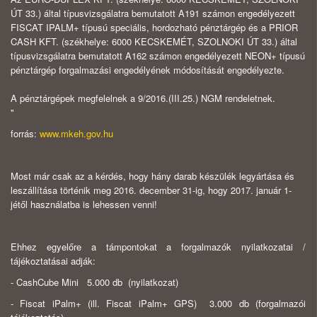
ÚT 33.) által típusvizsgálatra bemutatott A191 számon engedélyezett
FISCAT IPALM+ típusú speciális, hordozható pénztárgép és a PRIOR
CASH KFT. (székhelye: 6000 KECSKEMÉT, SZOLNOKI ÚT 33.) által
típusvizsgálatra bemutatott A162 számon engedélyezett NEON+ típusú
pénztárgép forgalmazási engedélyének módosítását engedélyezte.
A pénztárgépek megfelelnek a 9/2016.(III.25.) NGM rendeletnek.
"
forrás:
www.mkeh.gov.hu
Most már csak az a kérdés, hogy hány darab készülék legyártása és
leszállítása történik meg 2016. december 31-ig, hogy 2017. január 1-
jétől használatba is lehessen venni!
Ehhez egyelőre a támpontokat a forgalmazók nyilatkozatai /
tájékoztatásai adják:
- CashCube Mini 5.000 db (nyilatkozat)
- Fiscat iPalm+ (ill. Fiscat iPalm+ GPS) 3.000 db (forgalmazói