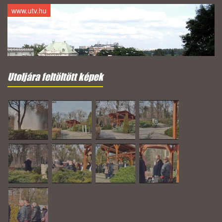
www.utv.hu
Utoljára feltöltött képek