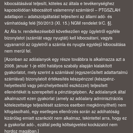
kibocsátásával teljesíti, köteles az általa e tevékenységhez
kapcsolódóan kibocsátott valamennyi számláról – PTGSZLAH
adatlapon – adatszolgáltatást teljesíteni az állami adó- és
vámhatóság felé [50/2013 (XI. 15.) NGM rendelet 9/C. §].
Az Áfa tv. rendelkezéseiből következően egy ügyletről egyféle
bizonylatot (számlát vagy nyugtát) kell kibocsátani, vagyis
ugyanarról az ügyletről a számla és nyugta egyidejű kibocsátása
nem merül fel.
[Azonban az adóalanyok egy része továbbra is alkalmazza azt a
2008. január 1-je előtt hatályos szabály alapján kialakított
gyakorlatot, mely szerint a számlával (egyszerűsített adattartalmú
számlával) bizonylatolt értékesítés készpénzzel (készpénz-
helyettesítő vagy pénzhelyettesítő eszközzel) teljesített
ellenértékét is szerepelteti a pénztárgépben. Az adóalanyok által
alkalmazott ezen gyakorlat (amely az adóalany adminisztrációs
kötelezettsége teljesítését számos esetben megkönnyítheti) nem
kifogásolható, egy esetleges ellenőrzés során az adóhatóság
kizárólag emiatt szankciót nem alkalmaz, tekintettel arra, hogy ez
a gyakorlat adó-, ezáltal pedig költségvetési kockázatot nem
hordoz magában.]