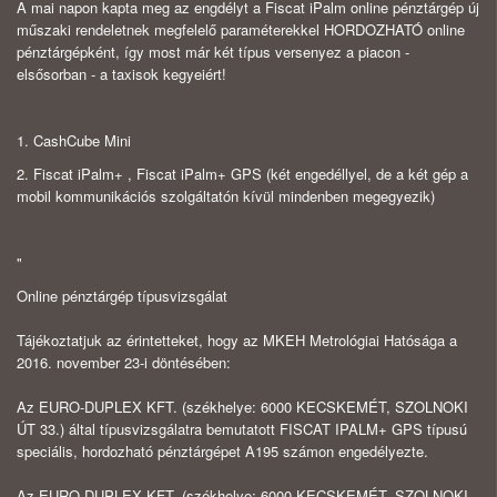
A mai napon kapta meg az engdélyt a Fiscat iPalm online pénztárgép új
műszaki rendeletnek megfelelő paraméterekkel HORDOZHATÓ online
pénztárgépként, így most már két típus versenyez a piacon -
elsősorban - a taxisok kegyeiért!
1. CashCube Mini
2. Fiscat iPalm+ , Fiscat iPalm+ GPS (két engedéllyel, de a két gép a
mobil kommunikációs szolgáltatón kívül mindenben megegyezik)
"
Online pénztárgép típusvizsgálat
Tájékoztatjuk az érintetteket, hogy az MKEH Metrológiai Hatósága a
2016. november 23-i döntésében:
Az EURO-DUPLEX KFT. (székhelye: 6000 KECSKEMÉT, SZOLNOKI
ÚT 33.) által típusvizsgálatra bemutatott FISCAT IPALM+ GPS típusú
speciális, hordozható pénztárgépet A195 számon engedélyezte.
Az EURO-DUPLEX KFT. (székhelye: 6000 KECSKEMÉT, SZOLNOKI