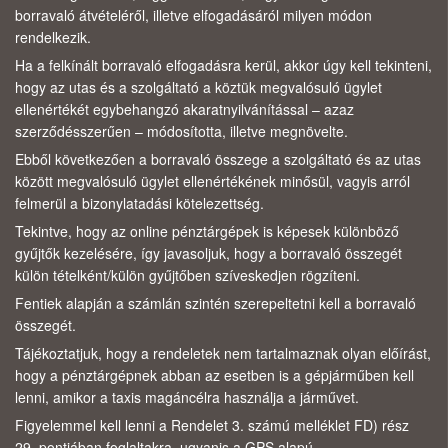
borravaló átvételéről, illetve elfogadásáról milyen módon
rendelkezik.
Ha a felkínált borravaló elfogadásra kerül, akkor úgy kell tekinteni,
hogy az utas és a szolgáltató a köztük megvalósuló ügylet
ellenértékét egybehangzó akaratnyilvánítással – azaz
szerződésszerűen – módosította, illetve megnövelte.
Ebből következően a borravaló összege a szolgáltató és az utas
között megvalósuló ügylet ellenértékének minősül, vagyis arról
felmerül a bizonylatadási kötelezettség.
Tekintve, hogy az online pénztárgépek is képesek különböző
gyűjtők kezelésére, így javasoljuk, hogy a borravaló összegét
külön tételként/külön gyűjtőben szíveskedjen rögzíteni.
Fentiek alapján a számlán szintén szerepeltetni kell a borravaló
összegét.
Tájékoztatjuk, hogy a rendeletek nem tartalmaznak olyan előírást,
hogy a pénztárgépnek abban az esetben is a gépjárműben kell
lenni, amikor a taxis magáncélra használja a járművet.
Figyelemmel kell lenni a Rendelet 3. számú melléklet FD) rész
29. pontjában foglaltakra, ugyanis a GPS alapú