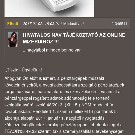
FBetti
2017.01.02. 18:03:01
/ Módosítva /
# 346541
HIVATALOS NAV TÁJÉKOZTATÓ AZ ONLINE
MIZÉRIÁHOZ !!!
...nagyjából minden benne van
,,Tisztelt Ügyfelünk!
Ahogyan Ön előtt is ismert, a pénztárgépek műszaki
követelményeiről, a nyugtakibocsátásra szolgáló pénztárgépek
forgalmazásáról, használatáról és szervizeléséről, valamint a
pénztárgéppel rögzített adatok adóhatóság felé történő
szolgáltatásáról szóló 48/2013. (XI. 15.) NGM rendelet (a
továbbiakban: Rendelet) 1. számú melléklet b) pontjának 5.
alpontja alapján 2017. január 1. napjától nyugtaadási
kötelezettségüknek kizárólag pénztárgéppel tehetnek eleget a
TEÁOR'08 49.32 szerinti taxis személyszállítási tevékenységet