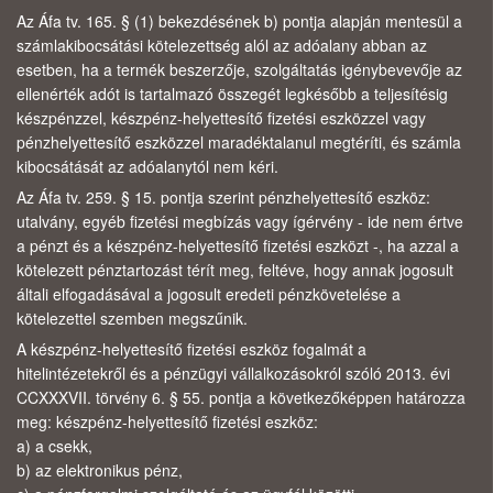
Az Áfa tv. 165. § (1) bekezdésének b) pontja alapján mentesül a
számlakibocsátási kötelezettség alól az adóalany abban az
esetben, ha a termék beszerzője, szolgáltatás igénybevevője az
ellenérték adót is tartalmazó összegét legkésőbb a teljesítésig
készpénzzel, készpénz-helyettesítő fizetési eszközzel vagy
pénzhelyettesítő eszközzel maradéktalanul megtéríti, és számla
kibocsátását az adóalanytól nem kéri.
Az Áfa tv. 259. § 15. pontja szerint pénzhelyettesítő eszköz:
utalvány, egyéb fizetési megbízás vagy ígérvény - ide nem értve
a pénzt és a készpénz-helyettesítő fizetési eszközt -, ha azzal a
kötelezett pénztartozást térít meg, feltéve, hogy annak jogosult
általi elfogadásával a jogosult eredeti pénzkövetelése a
kötelezettel szemben megszűnik.
A készpénz-helyettesítő fizetési eszköz fogalmát a
hitelintézetekről és a pénzügyi vállalkozásokról szóló 2013. évi
CCXXXVII. törvény 6. § 55. pontja a következőképpen határozza
meg: készpénz-helyettesítő fizetési eszköz:
a) a csekk,
b) az elektronikus pénz,