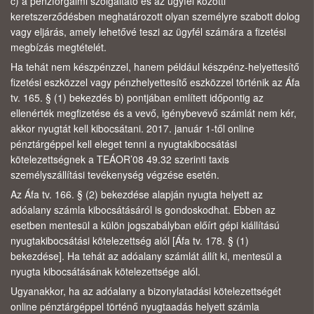
c) a pénzforgalmi szolgáltató és az ügyfél közötti
keretszerződésben meghatározott olyan személyre szabott dolog
vagy eljárás, amely lehetővé teszi az ügyfél számára a fizetési
megbízás megtételét.
Ha tehát nem készpénzzel, hanem például készpénz-helyettesítő
fizetési eszközzel vagy pénzhelyettesítő eszközzel történik az Áfa
tv. 165. § (1) bekezdés b) pontjában említett időpontig az
ellenérték megfizetése és a vevő, igénybevevő számlát nem kér,
akkor nyugtát kell kibocsátani. 2017. január 1-től online
pénztárgéppel kell eleget tenni a nyugtakibocsátási
kötelezettségnek a TEÁOR’08 49.32 szerinti taxis
személyszállítási tevékenység végzése esetén.
Az Áfa tv. 166. § (2) bekezdése alapján nyugta helyett az
adóalany számla kibocsátásáról is gondoskodhat. Ebben az
esetben mentesül a külön jogszabályban előírt gépi kiállítású
nyugtakibocsátási kötelezettség alól [Áfa tv. 178. § (1)
bekezdése]. Ha tehát az adóalany számlát állít ki, mentesül a
nyugta kibocsátásának kötelezettsége alól.
Ugyanakkor, ha az adóalany a bizonylatadási kötelezettségét
online pénztárgéppel történő nyugtaadás helyett számla