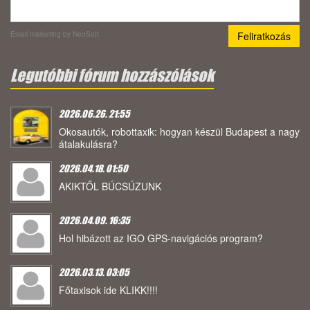
Email marketing
by NeoSoft
Legutóbbi fórum hozzászólások
2026.06.26. 21:55
Okosautók, robottaxik: hogyan készül Budapest a nagy
átalakulásra?
2026.04.18. 01:50
AKIKTŐL BÚCSÚZUNK
2026.04.09. 16:35
Hol hibázott az IGO GPS-navigációs program?
2026.03.13. 03:05
Főtaxisok ide KLIKK!!!!