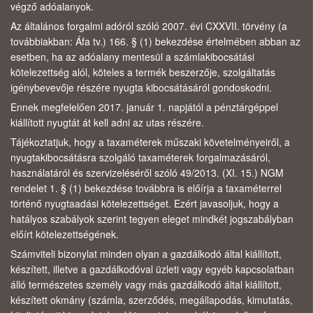
végző adóalanyok.
Az általános forgalmi adóról szóló 2007. évi CXXVII. törvény (a
továbbiakban: Áfa tv.) 166. § (1) bekezdése értelmében abban az
esetben, ha az adóalany mentesül a számlakibocsátási
kötelezettség alól, köteles a termék beszerzője, szolgáltatás
igénybevevője részére nyugta kibocsátásáról gondoskodni.
Ennek megfelelően 2017. január 1. napjától a pénztárgéppel
kiállított nyugtát át kell adni az utas részére.
Tájékoztatjuk, hogy a taxaméterek műszaki követelményeiről, a
nyugtakibocsátásra szolgáló taxaméterek forgalmazásáról,
használatáról és szervizeléséről szóló 49/2013. (XI. 15.) NGM
rendelet 1. § (1) bekezdése továbbra is előírja a taxaméterrel
történő nyugtaadási kötelezettséget. Ezért javasoljuk, hogy a
hatályos szabályok szerint tegyen eleget mindkét jogszabályban
előírt kötelezettségének.
Számviteli bizonylat minden olyan a gazdálkodó által kiállított,
készített, illetve a gazdálkodóval üzleti vagy egyéb kapcsolatban
álló természetes személy vagy más gazdálkodó által kiállított,
készített okmány (számla, szerződés, megállapodás, kimutatás,