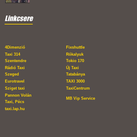
Linkcsere
4Dimenzió
Fixshuttle
Taxi 314
Rókalyuk
Szentendre
Tokio 170
Rádió Taxi
Új Taxi
Szeged
Tatabánya
Eurotravel
TAXI 3000
Sziget taxi
TaxiCentrum
Pannon Volán
MB Vip Service
Taxi, Pécs
taxi.lap.hu