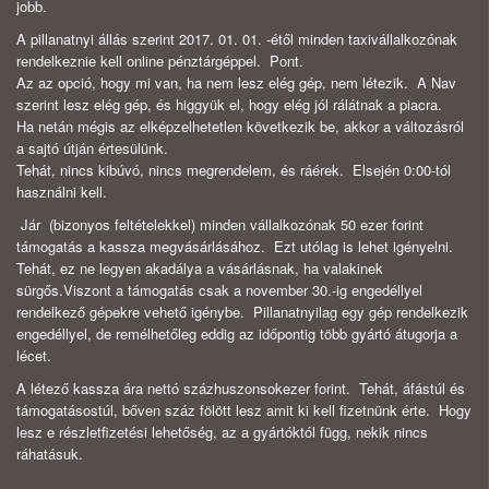
jobb.
A pillanatnyi állás szerint 2017. 01. 01. -étől minden taxivállalkozónak
rendelkeznie kell online pénztárgéppel. Pont.
Az az opció, hogy mi van, ha nem lesz elég gép, nem létezik. A Nav
szerint lesz elég gép, és higgyük el, hogy elég jól rálátnak a piacra.
Ha netán mégis az elképzelhetetlen következik be, akkor a változásról
a sajtó útján értesülünk.
Tehát, nincs kibúvó, nincs megrendelem, és ráérek. Elsején 0:00-tól
használni kell.
Jár (bizonyos feltételekkel) minden vállalkozónak 50 ezer forint
támogatás a kassza megvásárlásához. Ezt utólag is lehet igényelni.
Tehát, ez ne legyen akadálya a vásárlásnak, ha valakinek
sürgős.Viszont a támogatás csak a november 30.-ig engedéllyel
rendelkező gépekre vehető igénybe. Pillanatnyilag egy gép rendelkezik
engedéllyel, de remélhetőleg eddig az időpontig több gyártó átugorja a
lécet.
A létező kassza ára nettó százhuszonsokezer forint. Tehát, áfástúl és
támogatásostúl, bőven száz fölött lesz amit ki kell fizetnünk érte. Hogy
lesz e részletfizetési lehetőség, az a gyártóktól függ, nekik nincs
ráhatásuk.