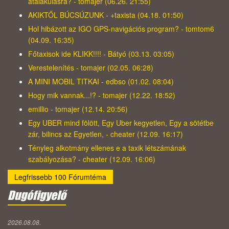
átalakulásra? - tomajer (06.26. 21:55)
AKIKTŐL BÚCSÚZUNK - +taxista (04.18. 01:50)
Hol hibázott az IGO GPS-navigációs program? - tomtom6
(04.09. 16:35)
Főtaxisok ide KLIKK!!!! - Bátyó (03.13. 03:05)
Verestelenítés - tomajer (02.05. 06:28)
A MINI MOBIL TITKAI - edbso (01.02. 08:04)
Hogy mik vannak...!? - tomajer (12.22. 18:52)
emillio - tomajer (12.14. 20:56)
Egy UBER mind fölött, Egy Uber kegyetlen, Egy a sötétbe
zár, bilincs az Egyetlen, - cheater (12.09. 16:17)
Tényleg alkotmány ellenes e a taxik létszámának
szabályozása? - cheater (12.09. 16:06)
Legfrissebb 100 Fórumtéma
Dugófigyelő
2026.08.08.