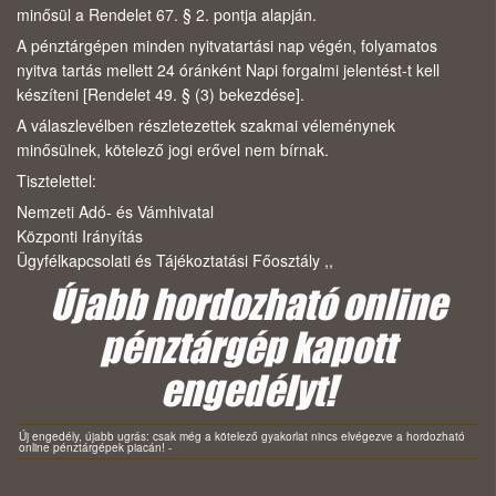
minősül a Rendelet 67. § 2. pontja alapján.
A pénztárgépen minden nyitvatartási nap végén, folyamatos
nyitva tartás mellett 24 óránként Napi forgalmi jelentést-t kell
készíteni [Rendelet 49. § (3) bekezdése].
A válaszlevélben részletezettek szakmai véleménynek
minősülnek, kötelező jogi erővel nem bírnak.
Tisztelettel:
Nemzeti Adó- és Vámhivatal
Központi Irányítás
Ügyfélkapcsolati és Tájékoztatási Főosztály ,,
Újabb hordozható online
pénztárgép kapott
engedélyt!
Új engedély, újabb ugrás: csak még a kötelező gyakorlat nincs elvégezve a hordozható
online pénztárgépek piacán! -