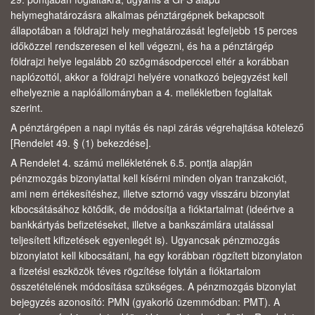
helymeghatározásra alkalmas pénztárgépnek bekapcsolt
állapotában a földrajzi hely meghatározását legfeljebb 15 perces
időközzel rendszeresen el kell végezni, és ha a pénztárgép
földrajzi helye legalább 20 szögmásodperccel eltér a korábban
naplózottól, akkor a földrajzi helyére vonatkozó bejegyzést kell
elhelyeznie a naplóállományban a 4. mellékletben foglaltak
szerint.
A pénztárgépen a napi nyitás és napi zárás végrehajtása kötelező
[Rendelet 49. § (1) bekezdése].
A Rendelet 4. számú mellékletének 6.5. pontja alapján
pénzmozgás bizonylattal kell kísérni minden olyan tranzakciót,
ami nem értékesítéshez, illetve sztornó vagy visszáru bizonylat
kibocsátásához kötődik, de módosítja a fióktartalmat (ideértve a
bankkártyás befizetéseket, illetve a bankszámlára utalással
teljesített kifizetések egyenlegét is). Ugyancsak pénzmozgás
bizonylatot kell kibocsátani, ha egy korábban rögzített bizonylaton
a fizetési eszközök téves rögzítése folytán a fióktartalom
összetételének módosítása szükséges. A pénzmozgás bizonylat
bejegyzés azonosító: PMN (gyakorló üzemmódban: PMT). A