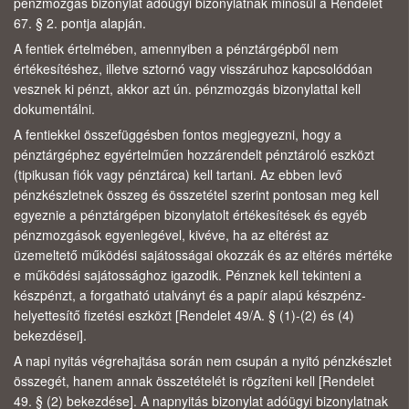
pénzmozgás bizonylat adóügyi bizonylatnak minősül a Rendelet
67. § 2. pontja alapján.
A fentiek értelmében, amennyiben a pénztárgépből nem
értékesítéshez, illetve sztornó vagy visszáruhoz kapcsolódóan
vesznek ki pénzt, akkor azt ún. pénzmozgás bizonylattal kell
dokumentálni.
A fentiekkel összefüggésben fontos megjegyezni, hogy a
pénztárgéphez egyértelműen hozzárendelt pénztároló eszközt
(tipikusan fiók vagy pénztárca) kell tartani. Az ebben levő
pénzkészletnek összeg és összetétel szerint pontosan meg kell
egyeznie a pénztárgépen bizonylatolt értékesítések és egyéb
pénzmozgások egyenlegével, kivéve, ha az eltérést az
üzemeltető működési sajátosságai okozzák és az eltérés mértéke
e működési sajátossághoz igazodik. Pénznek kell tekinteni a
készpénzt, a forgatható utalványt és a papír alapú készpénz-
helyettesítő fizetési eszközt [Rendelet 49/A. § (1)-(2) és (4)
bekezdései].
A napi nyitás végrehajtása során nem csupán a nyitó pénzkészlet
összegét, hanem annak összetételét is rögzíteni kell [Rendelet
49. § (2) bekezdése]. A napnyitás bizonylat adóügyi bizonylatnak