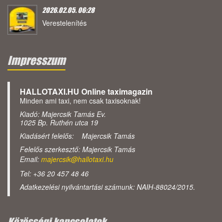
2026.02.05. 06:28
Verestelenítés
Impresszum
HALLOTAXI.HU Online taximagazin
Minden ami taxi, nem csak taxisoknak!
Kiadó: Majercsik Tamás Ev.
1025 Bp. Ruthén utca 19
Kiadásért felelős: Majercsik Tamás
Felelős szerkesztő: Majercsik Tamás
Email:
majercsik@hallotaxi.hu
Tel: +36 20 457 48 46
Adatkezelési nyilvántartási számunk: NAIH-88024/2015.
Közösségi kapcsolatok