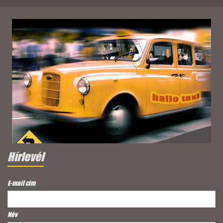
Hírlevél
E-mail cím
*
Név