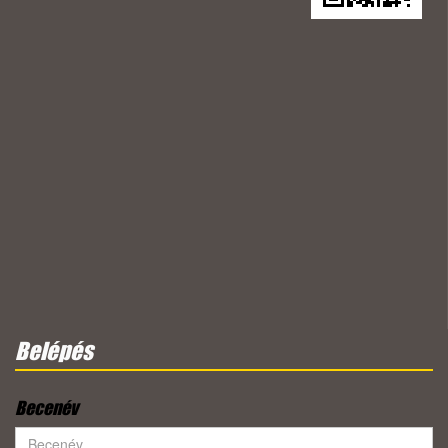
Belépés
Becenév