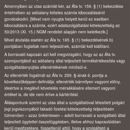
Amennyiben az utas számlát kér, az Áfa tv. 159. § (1) bekezdése
értelmében az adóalany köteles számla kibocsátásáról
gondoskodni. [Mivel nem nyugta helyett kerül ez esetben
kibocsátásra a számla, ezért adatszolgáltatási kötelezettség az
50/2013 (XI. 15.) NGM rendelet alapján nem keletkezik.]
Mivel átutalás esetén az Áfa tv. 165. § (1) bekezdésének b)
pontjában foglaltak nem teljesülnek, számlát kell kiállítani.
A borravaló kapcsán azt kell megvizsgálni, hogy az az Áfa tv.
szempontjából az adóalany által teljesített termékértékesítés vagy
szolgáltatásnyújtás ellenértékének minősül-e.
Az ellenérték fogalmát az Áfa tv. 259. §-ának 6. pontja a
következőképpen definiálja: ellenérték bármilyen vagyoni előny,
ideértve a meglévő követelés mérséklésére elismert vagyoni
értéket is, de ide nem értve a kártérítést.
Álláspontunk szerint az utas által a szolgáltatóval létesített polgári
jogi jogviszonyából fakadó fizetési kötelezettség teljesítésén
túlmenően – azaz önkéntesen – adott borravaló a szolgáltató által
teljesített ügylettel összefüggésben, illetve ahhoz kapcsolódóan
kerül megfizetésre, függetlenül attól, hogy a szolgáltató a