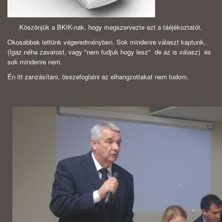
Köszönjük a BKIK-nak, hogy megszervezte ezt a táéjékoztatót.
Okosabbak lettünk végeredményben. Sok mindenre választ kaptunk,
(Igaz néha zavarost, vagy "nem tudjuk hogy lesz" de az is válasz) és
sok mindenre nem.
Én itt zanzásítani, összefoglalni az elhangzottakat nem tudom.