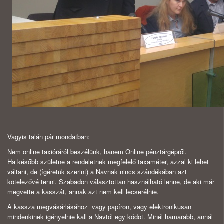
Vagyis talán pár mondatban:
Nem online taxióráról beszélünk, hanem Online pénztárgépről.
Ha később születne a rendeletnek megfelelő taxaméter, azzal ki lehet
váltani, de (ígéretük szerint) a Navnak nincs szándékában azt
kötelezővé tenni. Szabadon választottan használható lenne, de aki már
megvette a kasszát, annak azt nem kell lecserélnie.
A kassza megvásárlásához vagy papíron, vagy elektronikusan
mindenkinek igényelnie kall a Navtól egy kódot. Minél hamarabb, annál