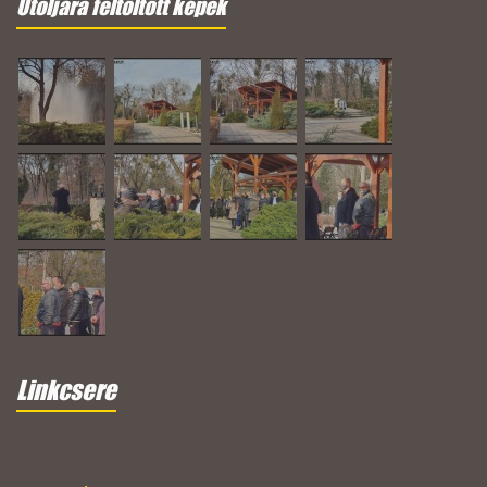
Utoljára feltöltött képek
Linkcsere