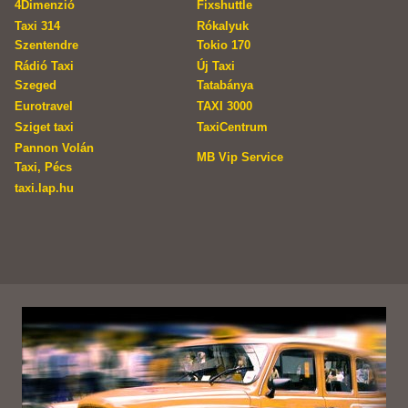
4Dimenzió
Fixshuttle
Taxi 314
Rókalyuk
Szentendre
Tokio 170
Rádió Taxi
Új Taxi
Szeged
Tatabánya
Eurotravel
TAXI 3000
Sziget taxi
TaxiCentrum
Pannon Volán
MB Vip Service
Taxi, Pécs
taxi.lap.hu