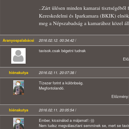
..Zárt ülésen minden kamarai tisztségéből 
Kereskedelmi és Iparkamara (BKIK) elnök
meg a Népszabadság a kamarához közel álló
Aranyospalabácsi
2016.02.12. 00:34:42
/
taxisok.csak bégetni tudnak
El
hiénakutya
2016.02.11. 20:07:38
/
Tízezer forint a különbség.
Megfontolandó.
Előzmény
hiénakutya
2016.02.11. 20:05:54
/
Ember, kicsinálod a májamat!:-)))
Nem tudsz megválasztani semminek se, mert se taxis