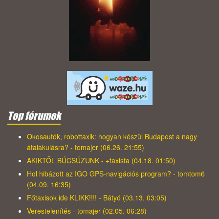
Top fórumok
Okosautók, robottaxik: hogyan készül Budapest a nagy
átalakulásra? - tomajer (06.26. 21:55)
AKIKTŐL BÚCSÚZUNK - +taxista (04.18. 01:50)
Hol hibázott az IGO GPS-navigációs program? - tomtom6
(04.09. 16:35)
Főtaxisok ide KLIKK!!!! - Bátyó (03.13. 03:05)
Verestelenítés - tomajer (02.05. 06:28)