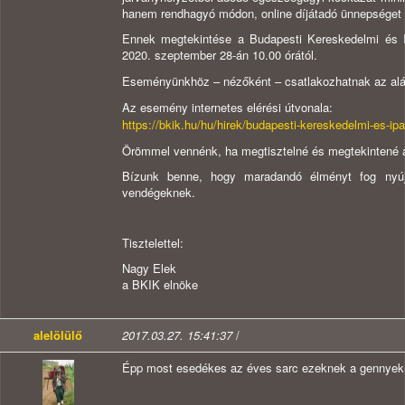
hanem rendhagyó módon, online díjátadó ünnepséget
Ennek megtekintése a Budapesti Kereskedelmi és Ip
2020. szeptember 28-án 10.00 órától.
Eseményünkhöz – nézőként – csatlakozhatnak az al
Az esemény internetes elérési útvonala:
https://bkik.hu/hu/hirek/budapesti-kereskedelmi-es-ip
Örömmel vennénk, ha megtisztelné és megtekintené a
Bízunk benne, hogy maradandó élményt fog nyúj
vendégeknek.
Tisztelettel:
Nagy Elek
a BKIK elnöke
alelölülő
2017.03.27. 15:41:37
/
Épp most esedékes az éves sarc ezeknek a gennyek