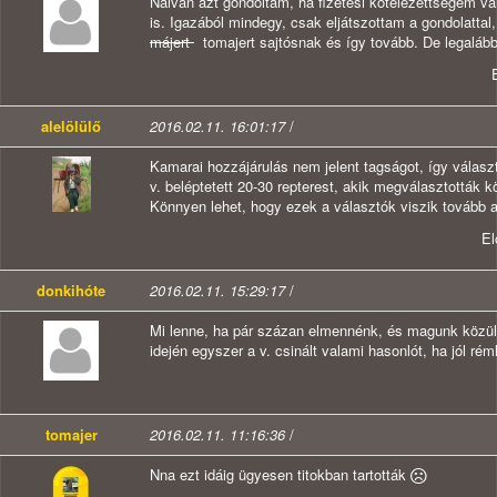
Naivan azt gondoltam, ha fizetési kötelezettségem v
is. Igazából mindegy, csak eljátszottam a gondolatta
májert
tomajert sajtósnak és így tovább. De legaláb
alelölülő
2016.02.11. 16:01:17
/
Kamarai hozzájárulás nem jelent tagságot, így választ
v. beléptetett 20-30 repterest, akik megválasztották kö
Könnyen lehet, hogy ezek a választók viszik tovább a 
E
donkihóte
2016.02.11. 15:29:17
/
Mi lenne, ha pár százan elmennénk, és magunk közü
idején egyszer a v. csinált valami hasonlót, ha jól réml
tomajer
2016.02.11. 11:16:36
/
Nna ezt idáig ügyesen titokban tartották