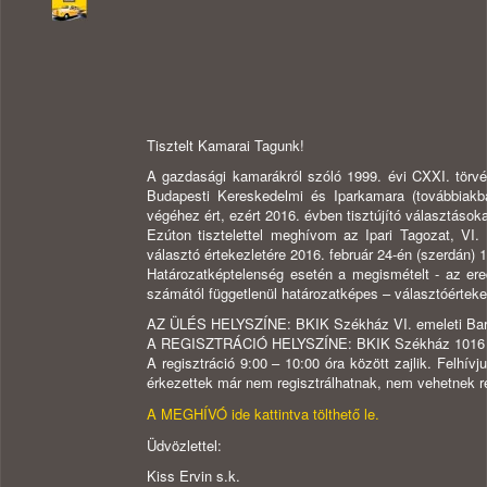
Tisztelt Kamarai Tagunk!
A gazdasági kamarákról szóló 1999. évi CXXI. törvén
Budapesti Kereskedelmi és Iparkamara (továbbiakb
végéhez ért, ezért 2016. évben tisztújító választásokat
Ezúton tisztelettel meghívom az Ipari Tagozat, VI.
választó értekezletére 2016. február 24-én (szerdán) 1
Határozatképtelenség esetén a megismételt - az ered
számától függetlenül határozatképes – választóértekezl
AZ ÜLÉS HELYSZÍNE: BKIK Székház VI. emeleti Baross
A REGISZTRÁCIÓ HELYSZÍNE: BKIK Székház 1016 Budap
A regisztráció 9:00 – 10:00 óra között zajlik. Felhív
érkezettek már nem regisztrálhatnak, nem vehetnek r
A MEGHÍVÓ ide kattintva tölthető le.
Üdvözlettel:
Kiss Ervin s.k.