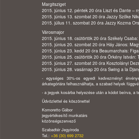
Margitsziget
2015. június 12. péntek 20 óra Liszt és Dante – n
2015. június 13. szombat 20 óra Jazzy Szőke Nik
2015. július 11. szombat 20 óra Jazzy Kozma Ors
Városmajor
2015. június 18. csütörtök 20 óra Székely Csaba:
2015. június 20. szombat 20 óra Háy János: Magy
2015. június 23. kedd 20 óra Beaumarchais: Fig
2015. június 25. csütörtök 20 óra Örkény István: 
2015. június 27. szombat 20 óra Kosztolányi De
2015. június 28. vasárnap 20 óra Swing a la Dja
- egységes 30%-os egyedi kedvezményt érvénye
árkategóriára felhasználhatja, a szabad helyek függv
- a jegyek kosárba helyezése után a kódot beírva, a 
Üdvözlettel​​ és köszönettel​
Komoretto Gábor
jegyértékesítő munkatárs
közönségszervező
Szabadtér Jegyiroda
Tel.:
+36 (30) 699 2732