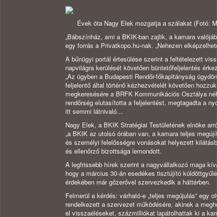
Évek óta Nagy Elek mozgatja a szálakat (Fotó: Ma
„Bábszínház, ami a BKIK-ban zajlik, a kamara valójá
egy forrás a Privatkopo.hu-nak. „Nehezen elképzelhető
A bűnügyi portál értesülése szerint a feltételezett vis
napvilágra kerülését követően büntetőfeljelentés érk
„Az ügyben a Budapesti Rendőr-főkapitányság ügydönt
feljelentő által történő kézhezvételét követően hozzuk
megkeresésére a BRFK Kommunikációs Osztálya néhány
rendőrség elutasította a feljelentést, megtagadta a 
itt semmi látnivaló…
Nagy Elek, a BKIK Stratégiai Testületének elnöke arró
„a BKIK az utolsó órában van, a kamara teljes megújítá
és személyi felelősségre vonásokat helyezett kilátá
és ellenőrző bizottsága lemondott.
A legfrissebb hírek szerint a nagyvállalkozó maga kív
hogy a március 30-án esedékes tisztújító küldöttgyűl
érdekében már gőzerővel szervezkedik a háttérben.
Felmerül a kérdés: várható-e „teljes megújulás” egy ol
rendelkezett a szervezet működésére, akinek a megho
el visszaéléseket, százmilliókat lapátolhattak ki a ka