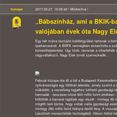
tomajer
2017.03.27. 15:05:43
/ Módosítva /
„Bábszínház, ami a BKIK-ba
valójában évek óta Nagy El
Egy hét múlva tisztújító küldöttgyűlést tartanak a b
Iparkamaránál. A BRFK nemrégiben elutasította a sz
büntetőfeljelentést. Úgy tűnik, távoztak a viharfelhők 
nagyvállalkozó, Nagy Elek ismét szervezkedik…
Február közepe óta áll a bál a Budapesti Kereskedelm
nyilvánosságra egy főtitkári jelentés, amely szerint a
működött, a vezetőség tagjaihoz köthető gazdasági 
harmadát - összesen közel 800 millió forint értékben -
költötték a kamarai tagdíjak egy részét - mintegy 80 
mögött nem biztos, hogy voltak valós gazdasági ese
mintegy 280 millió forint hiányra derült fény. A visszá
Lászlónét menesztették tisztségéből. Három héttel k