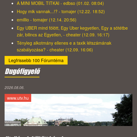
A MINI MOBIL TITKAI - edbso (01.02. 08:04)
Hogy mik vannak...!? - tomajer (12.22. 18:52)
emillio - tomajer (12.14. 20:56)
Egy UBER mind fölött, Egy Uber kegyetlen, Egy a sötétbe
zár, bilincs az Egyetlen, - cheater (12.09. 16:17)
Tényleg alkotmány ellenes e a taxik létszámának
szabályozása? - cheater (12.09. 16:06)
Legfrissebb 100 Fórumtéma
Dugófigyelő
2026.08.06.
www.utv.hu