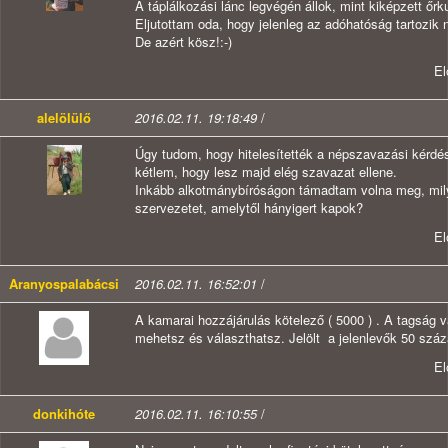
A táplálkozási lánc legvégén állok, mint kiképzett őr
Eljutottam oda, hogy jelenleg az adóhatóság tartozik 
De azért kösz!:-)
E
alelölülő
2016.02.11. 19:18:49
/
Úgy tudom, hogy hitelesítették a népszavazási kérdé
kétlem, hogy lesz majd elég szavazat ellene.
Inkább alkotmánybíróságon támadtam volna meg, mil
szervezetet, amelytől hányigert kapok?
E
Aranyospalabácsi
2016.02.11. 16:52:01
/
A kamarai hozzájárulás kötelező ( 5000 ) . A tagság 
mehetsz és választhatsz. Jelölt a jelenlevők 50 száz
E
donkihóte
2016.02.11. 16:10:55
/