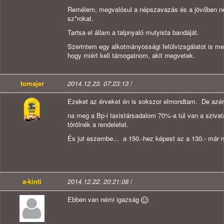
Remélem, megvalósul a népszavazás és a jövőben nem
sz*rokat.
Tartsa el állam a talpnyaló mutyista bandáját.
Szerintem egy alkotmányossági felülvizsgálatot is m
hogy miért kell támogatnom, akit megvetek.
tomajer
2014.12.23. 07:23:13
/
Ezeket az érveket én is sokszor elmondtam. De azér
na meg a Bp-i taxistársadalom 70%-a túl van a sziv
törölnék a rendeletet.
És jut eszembe... a 150.-hez képest az a 130.- már ne
a-kinti
2014.12.22. 20:21:08
/
Ebben van némi igazság