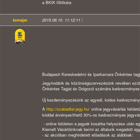
a BKIK főtitkára
tomajer
2015.06.10. 11:12:11
/
Budapesti Kereskedelmi és Iparkamara Önkéntes tagj
Jegyirodánk és közönségszervezésünk nevében ezúton
Önkéntes Tagjai és Dolgozói ​számára kedvezményes 
Új kezdeményezésünk az egyedi, kódos kedvezményr
A
http://szabadter.jegy.hu/
online jegyvásárlás felület
kóddal érvényesíthető 30%-os kedvezményes jegyvásár
- online felületen a jegyek kosárba helyezése után 
Kiemelt Vásárlóinknak beírni az általunk megadott e
- az akcióban meghirdetett előadások az alábbiak: