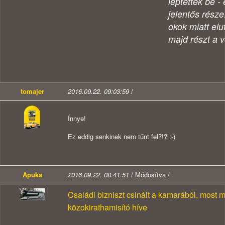
léptettek be -
jelentős része
okok miatt elu
majd részt a 
tomajer
2016.09.22. 09:03:59
/
Ínnye!
Ez eddig senkinek nem tűnt fel?!? :-)
Apuka
2016.09.22. 08:41:51
/ Módosítva /
Családi bizniszt csinált a kamarából, most m
közokirathamisító híve