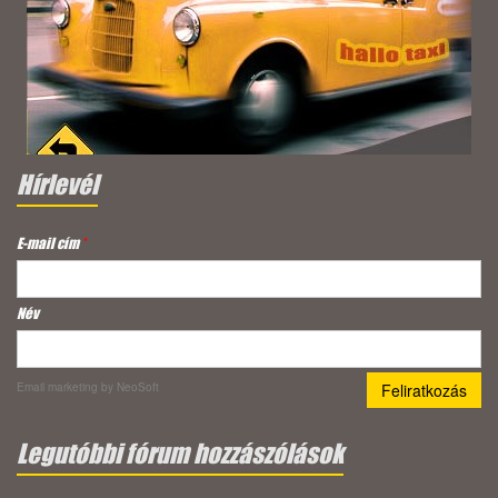
Hírlevél
E-mail cím
*
Név
Email marketing
by NeoSoft
Legutóbbi fórum hozzászólások