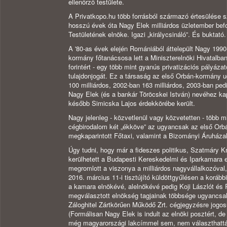
ellenőrző testülete.
A Privatkopo.hu több forrásból származó értesülése 
hosszú évek óta Nagy Elek milliárdos üzletember befol
Testületének elnöke. Igazi „királycsináló”. És buktató.
A '80-as évek elején Romániából áttelepült Nagy 1990-
kormány főtanácsosa lett a Miniszterelnöki Hivatalba
forintért - egy több mint gyanús privatizációs pályá
tulajdonjogát. Ez a társaság az első Orbán-kormány 
100 milliárdos, 2002-ban 163 milliárdos, 2003-ban pedig
Nagy Elek (és a bankár Töröcskei István) nevéhez kap
később Simicska Lajos érdekkörébe került.
Nagy jelenleg - közvetlenül vagy közvetetten - több mi
cégbirodalom két „ékköve” az ugyancsak az első Orbá
megkaparintott Főtaxi, valamint a Bizományi Áruháza
Úgy tudni, hogy már a fideszes politikus, Szatmáry K
kerülhetett a Budapesti Kereskedelmi és Iparkamara 
megromlott a viszonya a milliárdos nagyvállalkozóval
2016. március 11-i tisztújító küldöttgyűlésen a korábbi
a kamara elnökévé, alelnökévé pedig Koji Lászlót é
megválasztott elnökség tagjainak többsége ugyancsa
Záloghitel Zártkörűen Működő Zrt. cégjegyzésre jogosu
(Formálisan Nagy Elek is indult az elnöki posztért, de
még magyarországi lakcímmel sem, nem választhattá