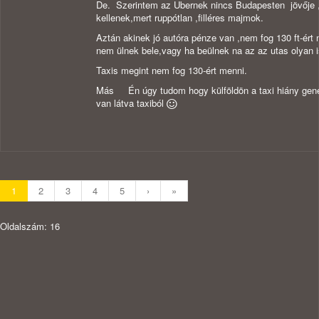
De. Szerintem az Ubernek nincs Budapesten jövője 
kellenek,mert ruppótlan ,filléres majmok.
Aztán akinek jó autóra pénze van ,nem fog 130 ft-ért
nem ülnek bele,vagy ha beülnek na az az utas olyan i
Taxis megint nem fog 130-ért menni.
Más Én úgy tudom hogy külföldön a taxi hiány generá
van látva taxiból
1
2
3
4
5
›
»
Oldalszám: 16