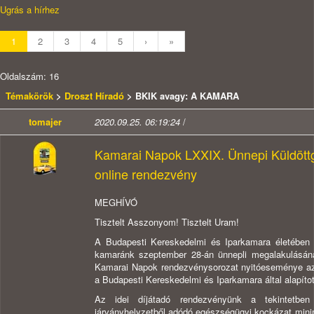
Ugrás a hírhez
1
2
3
4
5
›
»
Oldalszám: 16
Témakörök
>
Droszt Híradó
> BKIK avagy: A KAMARA
tomajer
2020.09.25. 06:19:24
/
Kamarai Napok LXXIX. Ünnepi Küldöttgy
online rendezvény
MEGHÍVÓ
Tisztelt Asszonyom! Tisztelt Uram!
A Budapesti Kereskedelmi és Iparkamara életében a
kamaránk szeptember 28-án ünnepli megalakulásának
Kamarai Napok rendezvénysorozat nyitóeseménye az 
a Budapesti Kereskedelmi és Iparkamara által alapított
Az idei díjátadó rendezvényünk a tekintetbe
járványhelyzetből adódó egészségügyi kockázat mini