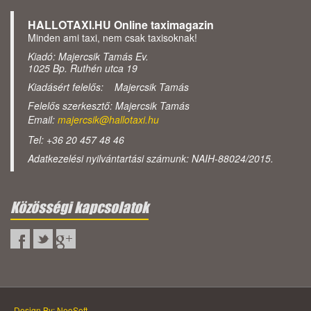
HALLOTAXI.HU Online taximagazin
Minden ami taxi, nem csak taxisoknak!
Kiadó: Majercsik Tamás Ev.
1025 Bp. Ruthén utca 19
Kiadásért felelős: Majercsik Tamás
Felelős szerkesztő: Majercsik Tamás
Email:
majercsik@hallotaxi.hu
Tel: +36 20 457 48 46
Adatkezelési nyilvántartási számunk: NAIH-88024/2015.
Közösségi kapcsolatok
Design By: NeoSoft