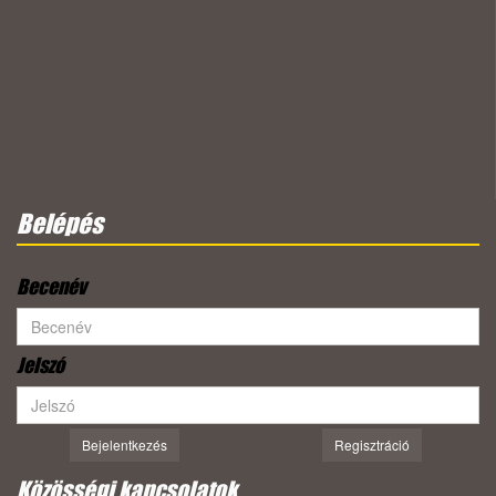
Belépés
Becenév
Jelszó
Bejelentkezés
Regisztráció
Közösségi kapcsolatok