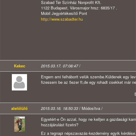
Szabad Tér Színház Nonprofit Kft.
1122 Budapest, Városmajor hrsz: 6835/17 .
Mobil Jegyértékesítő Pont
http://www.szabadter.hu
Kekec
2015.03.17. 07:08:47
/
Engem ami felháborit velük szembe.Küldenek egy lev
fizessem be az 5ezer ft,de egy rohadt csekket már ne
alelölülő
2015.03.16. 18:50:33
/ Módosítva /
Egyetért-e Ön azzal, hogy ne kelljen a gazdasági kam
hozzájárulást fizetni?
Ez a tegnapi népszavazás-kezdemény egyik kérdése