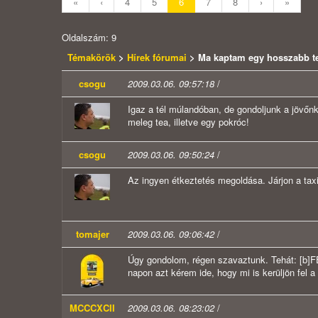
«
‹
4
5
6
7
8
›
»
Oldalszám: 9
Témakörök
>
Hírek fórumai
> Ma kaptam egy hosszabb te
csogu
2009.03.06. 09:57:18
/
Igaz a tél múlandóban, de gondoljunk a jövőnkre
meleg tea, illetve egy pokróc!
csogu
2009.03.06. 09:50:24
/
Az ingyen étkeztetés megoldása. Járjon a tax
tomajer
2009.03.06. 09:06:42
/
Úgy gondolom, régen szavaztunk. Tehát: [b]
F
napon azt kérem ide, hogy mi is kerüljön fel a
MCCCXCII
2009.03.06. 08:23:02
/