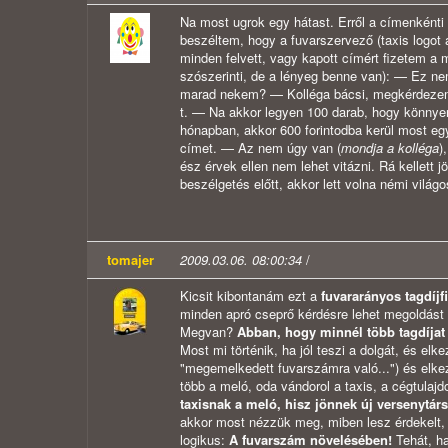
Na most ugrok egy hátast. Erről a címenkénti
beszéltem, hogy a fuvarszervező (taxis logot
minden felvett, vagy kapott címért fizetem a m
szószerinti, de a lényeg benne van): — Ez nem
marad nekem? — Kolléga bácsi, megkérdezem,
t. — Na akkor legyen 100 darab, hogy könnyen 
hónapban, akkor 600 forintodba kerül most egy
címet. — Az nem úgy van (
mondja a kolléga
)
ész érvek ellen nem lehet vitázni. Rá kelle
beszélgetés előtt, akkor lett volna némi világo
tomajer
2009.03.06. 08:00:34
/
Kicsit kibontanám ezt a
fuvararányos tagdíjf
minden apró cseprő kérdésre lehet megoldást 
Megvan?
Abban, hogy minnél több tagdíjat f
Most mi történik, ha jól teszi a dolgát, és el
"megemelkedett fuvarszámra való...") és elke
több a meló, oda vándorol a taxis, a cégtulaj
taxisnak a meló, hisz jönnek új versenytárs
akkor most nézzük meg, miben lesz érdekelt,
logikus:
A fuvarszám növelésében!
Tehát, ha