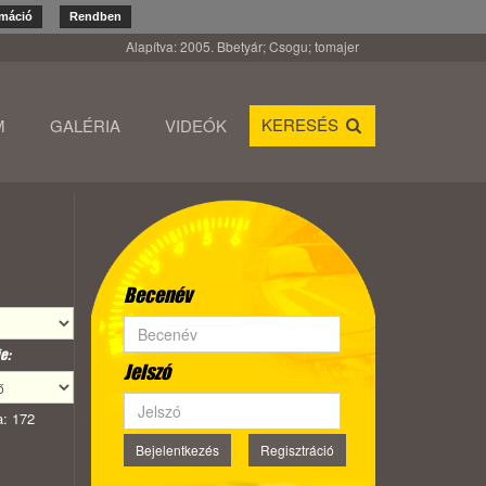
rmáció
Rendben
Alapítva: 2005. Bbetyár; Csogu; tomajer
KERESÉS
M
GALÉRIA
VIDEÓK
Becenév
e:
Jelszó
: 172
Bejelentkezés
Regisztráció