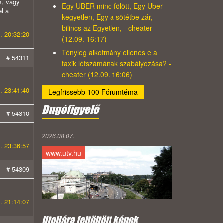
is, vagy
Egy UBER mind fölött, Egy Uber
el a
kegyetlen, Egy a sötétbe zár,
bilincs az Egyetlen, - cheater
. 20:32:20
(12.09. 16:17)
Tényleg alkotmány ellenes e a
# 54311
taxik létszámának szabályozása? -
cheater (12.09. 16:06)
. 23:41:40
Legfrissebb 100 Fórumtéma
Dugófigyelő
# 54310
2026.08.07.
. 23:36:57
www.utv.hu
# 54309
. 21:14:07
Utoljára feltöltött képek