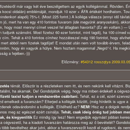
 fizetésről már vagy két éve beszélgettem az egyik kollégámmal. Röviden. Én
 a kocsi oldalán) emblémáját, mondjuk 10 ezer + ÁFA értékért hordhatom. To
indenkori alapdíj 75%-t. (Most 225 forint.) A kolléga válasza (ennyi idő távla
 jó, mert ha van egy 410 forintos fuvarom (
ide megyünk aranyoskám
), akko
 hogy most mennyi címet veszel fel átlagban havonta? (
Ez én voltam.
) — 
tudjunk számolni. Most fizetsz 60 ezer forintot, mint tagdíj, ha 100 címed 
 cím. Tehát a 410 forintos címhez hozzáteszel még 190 forintot, hogy elvihet
, mert abból nem fizetek tagdíjat! E mondat után nem volt tovább érvem, fela
tt jönnöm, hogy én vagyok a hülye. Nem hoztam magammal „Negró”-t. Ha megk
sság a fejében.-)))
Előzmény:
#54312 rosszqtya 2009.03.05
izetés
témát. Először is a részleteken nem itt, és nem nekünk kell vitázni. Bi
találni, ha akarnak. De! Gondoljátok végig, hogy ma miben érdekelt a cégvez
izető taxist tudjon a rendszerébe csábítani.
Tehát, ez a cél, ezért szervez
kezd emelkedi a fuvarszám? Elterjed a kollégák között, (még hírdetik is ugye a
zdenek odavándorolni a kollégák. Elítélhető ez?
NEM!
Hisz ez a dolgok rendj
donos meg az egészet ezért csinálja.
Tehát, csak ideig óráig tud jobban me
ak, és kiegyenlítik
Ez mindig így lesz! Nem engedjük egymást jobban keres
 a cégvezető, ha a kiadott fuvarszám határozza meg az ő bevételét? Gondol
 több bevételhez akar jutni, akkor a fuvarszervezőt kezdi el rugdosni, és nem