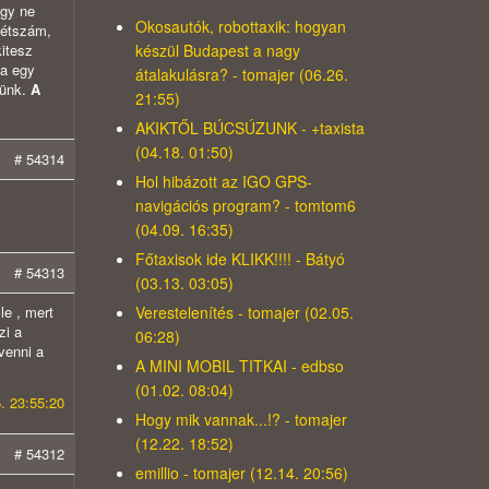
ogy ne
Okosautók, robottaxik: hogyan
 létszám,
készül Budapest a nagy
kitesz
ha egy
átalakulásra? - tomajer (06.26.
tünk.
A
21:55)
AKIKTŐL BÚCSÚZUNK - +taxista
(04.18. 01:50)
# 54314
Hol hibázott az IGO GPS-
navigációs program? - tomtom6
(04.09. 16:35)
Főtaxisok ide KLIKK!!!! - Bátyó
# 54313
(03.13. 03:05)
Verestelenítés - tomajer (02.05.
le , mert
zi a
06:28)
venni a
A MINI MOBIL TITKAI - edbso
(01.02. 08:04)
. 23:55:20
Hogy mik vannak...!? - tomajer
(12.22. 18:52)
# 54312
emillio - tomajer (12.14. 20:56)