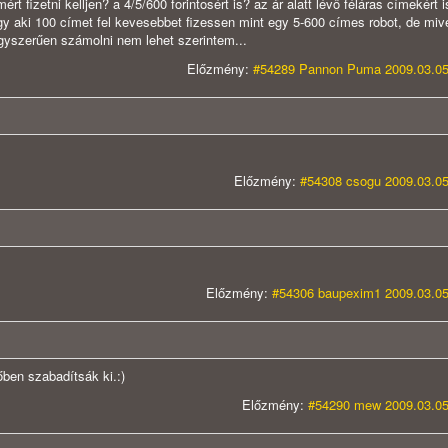
rt fizetni kelljen? a 4/5/600 forintosért is? az ár alatt lévő féláras címekért 
gy aki 100 címet fel kevesebbet fizessen mint egy 5-600 címes robot, de miv
gyszerűen számolni nem lehet szerintem...
Előzmény:
#54289 Pannon Puma 2009.03.05
Előzmény:
#54308 csogu 2009.03.05
Előzmény:
#54306 baupexim1 2009.03.05
ben szabadítsák ki.:)
Előzmény:
#54290 mew 2009.03.05