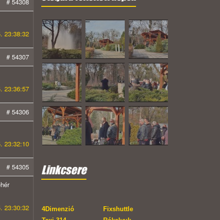
# 54308
. 23:38:32
# 54307
. 23:36:57
# 54306
. 23:32:10
# 54305
Linkcsere
ehér
. 23:30:32
4Dimenzió
Fixshuttle