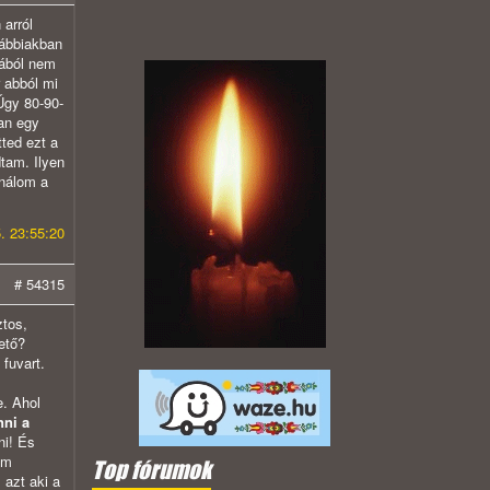
 arról
vábbiakban
tából nem
r abból mi
Úgy 80-90-
van egy
ted ezt a
dtam. Ilyen
ínálom a
. 23:55:20
# 54315
ztos,
ető?
 fuvart.
e. Ahol
nni a
ni! És
om
Top fórumok
 azt aki a