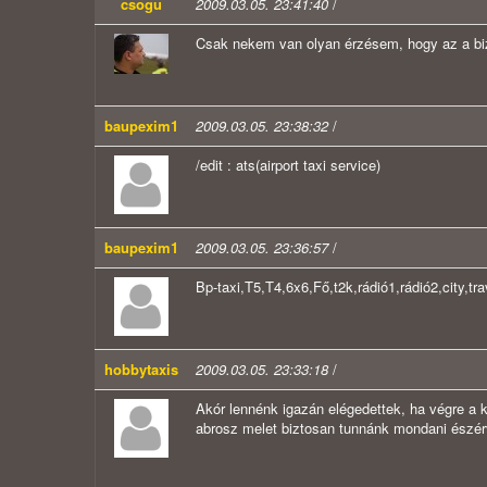
csogu
2009.03.05. 23:41:40
/
Csak nekem van olyan érzésem, hogy az a biz
baupexim1
2009.03.05. 23:38:32
/
/edit : ats(airport taxi service)
baupexim1
2009.03.05. 23:36:57
/
Bp-taxi,T5,T4,6x6,Fő,t2k,rádió1,rádió2,city,tr
hobbytaxis
2009.03.05. 23:33:18
/
Akór lennénk igazán elégedettek, ha végre a 
abrosz melet biztosan tunnánk mondani észér