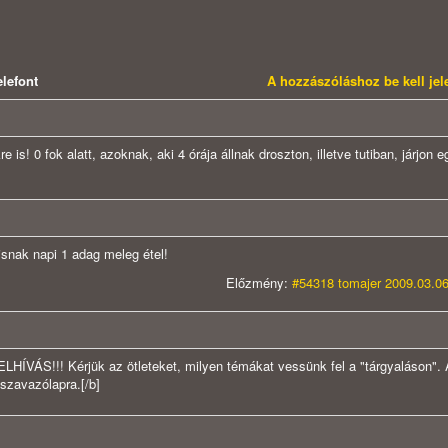
lefont
A hozzászóláshoz be kell je
 is! 0 fok alatt, azoknak, aki 4 órája állnak droszton, illetve tutiban, járjon 
isnak napi 1 adag meleg étel!
Előzmény:
#54318 tomajer 2009.03.06
ELHÍVÁS!!!
Kérjük az ötleteket, milyen témákat vessünk fel a "tárgyaláson".
 szavazólapra.[/b]