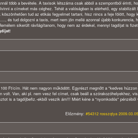
, annál több a bevétele. A taxisok létszáma csak abból a szempontból érinti, h
elvinni a címeket más céghez. Tehát a valóságban is elérhető, egy stabilizált
köszönhetően tud az etikás fegyelmet tartani, hisz nincs a feje fölött, hogy 
...., és tud dolgozni a taxis, mert nem jön mellé azonnal újabb konkurencia, 
emélem sikerült rávilágítanom, hogy nem az érdekel, mennyi tagdíjat is fize
díjat!
j + 100 Ft/cím. Hát nem nagyon működött. Egyrészt megnőtt a "kedves húzzon 
n volt. Van, aki pl. nem vesz fel címet, csak beáll a szórakozóhelyekhez, vis
sztot is a tagdíjbefiz.-ekből veszik ám!!! Miért kéne a "nyomkodós" pénzéből 
Előzmény:
#54312 rosszqtya 2009.03.05