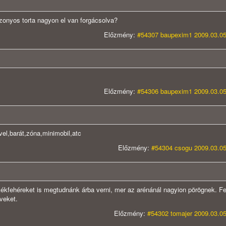
onyos torta nagyon el van forgácsolva?
Előzmény:
#54307 baupexim1 2009.03.05
Előzmény:
#54306 baupexim1 2009.03.05
avel,barát,zóna,minimobil,atc
Előzmény:
#54304 csogu 2009.03.05
kékfehéreket is megtudnánk árba verni, mer az arénánál nagyion pörögnek. F
veket.
Előzmény:
#54302 tomajer 2009.03.05