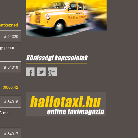
lentkezned
# 54320
egy pohár
Közösségi kapcsolatok
# 54319
. 09:06:42
# 54318
 A mai
# 54317