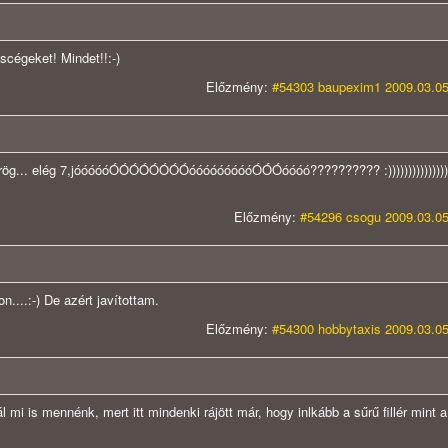
iscégeket! Mindet!!:-)
Előzmény:
#54303 baupexim1 2009.03.05
t pörög... elég 7,jóóóóóÓÓÓÓÓÓÓÓóóóóóóóóóÓÓÓóóóó?????????? :)))))))))))))))
Előzmény:
#54296 csogu 2009.03.05
....:-) De azért javítottam.
Előzmény:
#54300 hobbytaxis 2009.03.05
mi is mennénk, mert itt mindenki rájött már, hogy inlkább a sűrű fillér mint a 