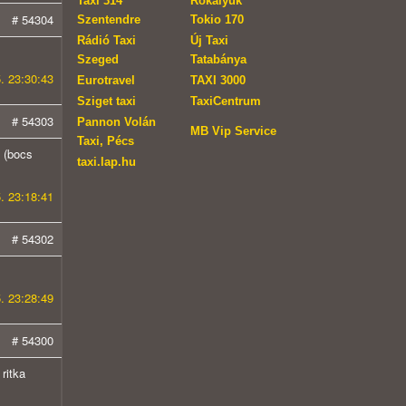
Taxi 314
Rókalyuk
# 54304
Szentendre
Tokio 170
Rádió Taxi
Új Taxi
Szeged
Tatabánya
. 23:30:43
Eurotravel
TAXI 3000
Sziget taxi
TaxiCentrum
# 54303
Pannon Volán
MB Vip Service
Taxi, Pécs
 (bocs
taxi.lap.hu
. 23:18:41
# 54302
. 23:28:49
# 54300
ritka