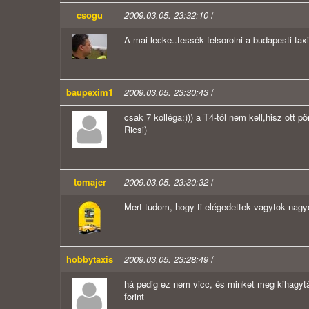
csogu
2009.03.05. 23:32:10
/
A mai lecke..tessék felsorolni a budapesti tax
baupexim1
2009.03.05. 23:30:43
/
csak 7 kolléga:))) a T4-től nem kell,hisz ot
Ricsi)
tomajer
2009.03.05. 23:30:32
/
Mert tudom, hogy ti elégedettek vagytok nagyon
hobbytaxis
2009.03.05. 23:28:49
/
há pedig ez nem vicc, és minket meg kihagytál 
forint