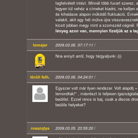
tagfelvételt intézi. Minnél több fuvart szerez
legyen túl nehéz a címeket kiadni, ne kelljen 
és kihalásos alapon működő fluktuáció. Ennek 
valakit, akit egy hét múlva újra visszavesznek
kicsit jobban megy mint a szomszéd cégnél. R
lényeg azon van, mennyien fizetjük az a tag
tomajer
2009.03.06. 07:17:11
/
Nna ennyit arról, hogy tárgyaljunk:-)))
törölt felh.
2009.03.06. 04:24:01
/
Egyszer volt már ilyen rendszer. Volt alapdi
lemondtak!" , másrészt is teljesen igazságtala
beülőst. Ezzel nincs is baj, csak a discos dro
beülős helyeket?
rosszqtya
2009.03.05. 23:55:20
/