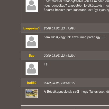
. Címfelvétel utáni díjfizetés /db
és minden címé
hogy gondoltad? alapvetően jó elképzelés, ho
fuvarok hossza nem konstans, ezt így ilyen e
baupexim1
2009.03.05. 23:47:09
/
nem Ricsi,vagyunk ezzel még páran így:((((
Bao
2009.03.05. 23:46:29
/
T8
indi50
2009.03.05. 23:45:12
/
A Bécsikapusoknak szólj, hogy Táncsicsot idő