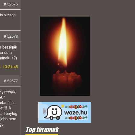
# 52575
is vizsga
# 52578
s bezárják
ca és a
minek is?)
. 13:31:45
# 52577
 papírját,
e."
ba állni,
et!!! A
r. Tényleg
ljebb nem
ogy
Top fórumok