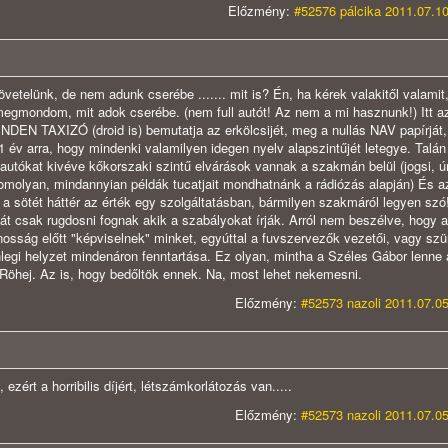
Előzmény:
#52576 pálcika 2011.07.10
vetelünk, de nem adunk cserébe ....... mit is? Én, ha kérek valakitől valamit
egmondom, mit adok cserébe. (nem full autót! Az nem a mi hasznunk!) Itt a
NDEN TAXIZÓ (droid is) bemutatja az erkölcsijét, meg a nullás NAV papírját, 
év arra, hogy mindenki valamilyen idegen nyelv alapszintűjét letegye. Talán
tókat kivéve kőkorszaki szintű elvárások vannak a szakmán belül (jogsi, ú
omolyan, mindannyian példák tucatjait mondhatnánk a rádiózás alapján) És a
 a sötét háttér az érték egy szolgáltatásban, bármilyen szakmáról legyen szó
át csak rugdosni fognak akik a szabályokat írják. Arról nem beszélve, hogy a
ánosság előtt "képviselnek" minket, egyúttal a fuvszervezők vezetői, vagy szü
legi helyzet mindenáron fenntartása. Ez olyan, mintha a Széles Gábor lenne 
öhej. Az is, hogy bedőltök ennek. Na, most lehet nekemesni.
Előzmény:
#52573 nazoli 2011.07.05
ért a horribilis díjért, létszámkorlátozás van.....
Előzmény:
#52573 nazoli 2011.07.05