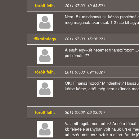
törölt felh.
2011.07.03. 19:43:52
/
Nem. Ez mindannyiunk közös problémája.
meg magának akár csak 1-2 nap kihagyás
tökmindegy
2011.07.03. 15:16:22
/
A saját egy-két hetemet finanszírozom...
problémám??
törölt felh.
2011.07.03. 09:10:02
/
OK: Finanszírozod? Mindenkiét? Hosszú 
körbe-körbe, attól még nem szűnnek meg é
törölt felh.
2011.07.03. 09:02:01
/
Valamit régóta nem értek! Annó a főtaxi r
kb fele-fele arányban volt náluk urs-s me
urh ezért nem osztoztak a díjon. Ámde jö