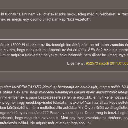
i tudnak találni nem kell ötleteket adni nekik, főleg még hülyébbeket. A "tax
érnek és mégis egy csomó világtalan kap "taxi vezetőit".
érnek 15000 Ft-ot akkor az tisztességtelen árképzés, ne ad' Isten zsarolás é
s elvtárs, hogy a taxisok mit kapnak az évi 20 (30)+ ÁFA-ért? Az a kis matri
l mint tudjuk a frekventált helyekre "földi halandó" nem állhat be. (meg ugye 
Előzmény:
#52573 nazoli 2011.07.05
ap alatt MINDEN TAXIZÓ (droid is) bemutatja az erkölcsijét, meg a nullás NAV
utána 1 év arra, hogy mindenki valamilyen idegen nyelv alapszintűjét letegy
nnyi embernek a papír beszerzésére se lenne elég...kb. ennyit kéne hozzá sor
nyleg nem egy érdekképviselet feladata, nyakonb@szni az általa képviseltek
om körülnéztél e már a melletted álló autókban?!? Ötven fölött az átlagéletko
sga szintű nyelvtanulásra??? Persze van aki igen. De az meg is teszi. Legfe
ladatunk, hogy magunkat szivassuk. Mert egy ilyen javaslatra az történne, h
entételezés nélkül. Ne adjunk már ötleteket legalább...:-(