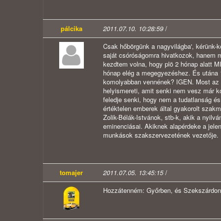
pálcika
2011.07.10. 10:28:59
/
Csak hőbörgünk a nagyvilágba', kérünk-kö
saját csóróságomra hivatkozok, hanem m
kezdtem volna, hogy plö 2 hónap alatt MI
hónap elég a megegyezéshez. És utána 1 
komolyabban vennének? IGEN. Most az au
helyismereti, amit senki nem vesz már k
feledje senki, hogy nem a tudatlanság és
értéktelen emberek által gyakorolt szakm
Zolik-Bélák-Istvánok, stb-k, akik a nyilv
eminenciásai. Akiknek alapérdeke a jelen
munkások szakszervezetének vezetője. R
tomajer
2011.07.05. 13:45:15
/
Hozzátenném: Győrben, és Szekszárdon, ez