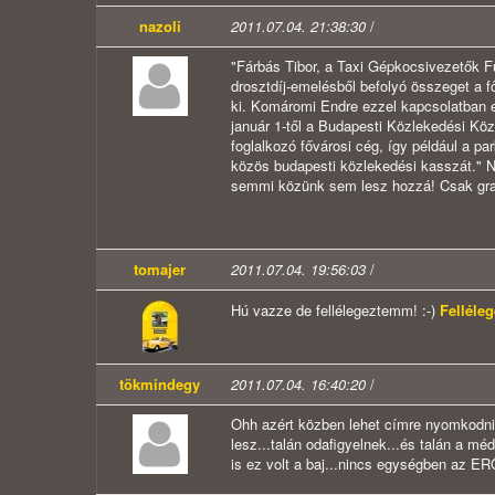
nazoli
2011.07.04. 21:38:30
/
"Fárbás Tibor, a Taxi Gépkocsivezetők F
drosztdíj-emelésből befolyó összeget a f
ki. Komáromi Endre ezzel kapcsolatban e
január 1-től a Budapesti Közlekedési Kö
foglalkozó fővárosi cég, így például a par
közös budapesti közlekedési kasszát." N
semmi közünk sem lesz hozzá! Csak gratu
tomajer
2011.07.04. 19:56:03
/
Hú vazze de fellélegeztemm! :-)
Felléle
tökmindegy
2011.07.04. 16:40:20
/
Ohh azért közben lehet címre nyomkodni...
lesz...talán odafigyelnek...és talán a méd
is ez volt a baj...nincs egységben az ERŐ