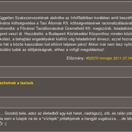
üggetlen Szakszervezetének alelnöke az InfoRádióban korábban arról beszélt
őváros költségvetése a Taxi Állomás Kft. költségvetésének racionalizálásával
lmondta: a Fővárosi Taxiállomásokat Üzemeltető Kft. megszűnik, feladatköré
zpont veszi át. Hozzátette: a Budapesti Közlekedési Központhoz minden köz
kolást, a behajtási engedélyeket kiállító cég feladatkörét átveszi, ezzel hozva
o hát a közös kasszában tud eltűnni teljesen pénz! Akkor már nem lesz nyil
lálni tudok az elöljáróságnak, ehhez a virtigli megoldáshoz!
Előzmény:
#52570 tomajer 2011.07.04
gezhetnek a taxisok
 Gondolj bele..adsz az életedből egy-két hetet..nadrágszíj..stb..és talán jo
ia sem a tulajok na és a "vízfejek" pribékjeinek a hangját sugározza.. ..de lá
! :(