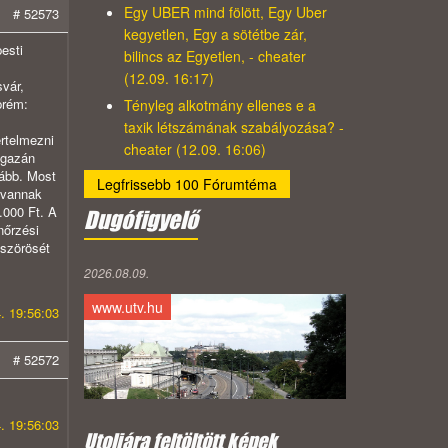
Egy UBER mind fölött, Egy Uber
# 52573
kegyetlen, Egy a sötétbe zár,
esti
bilincs az Egyetlen, - cheater
(12.09. 16:17)
svár,
prém:
Tényleg alkotmány ellenes e a
taxik létszámának szabályozása? -
rtelmezni
cheater (12.09. 16:06)
igazán
gább. Most
Legfrissebb 100 Fórumtéma
 vannak
.000 Ft. A
Dugófigyelő
nőrzési
bszörösét
2026.08.09.
www.utv.hu
. 19:56:03
# 52572
. 19:56:03
Utoljára feltöltött képek