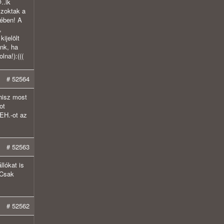
..ik
szoktak a
bében! A
,
kijelölt
ónk, ha
lna!):(((
# 52564
.hisz most
ot
PEH.-ot az
# 52563
lókat is
.Csak
# 52562