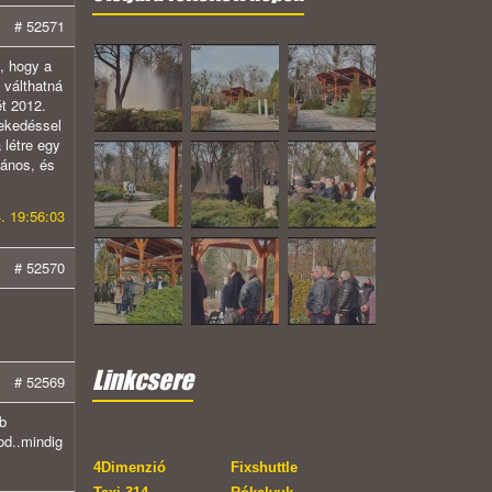
# 52571
, hogy a
 válthatná
t 2012.
lekedéssel
 létre egy
vános, és
. 19:56:03
# 52570
Linkcsere
# 52569
bb
tod..mindig
4Dimenzió
Fixshuttle