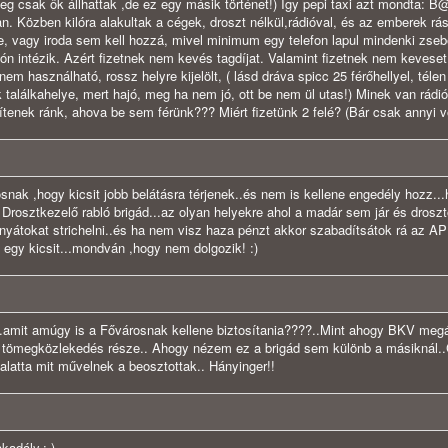
g csak ők állhattak ,de ez egy másik történet!) Így pepi taxi azt mondta: B@
an. Közben kilóra alakultak a cégek, droszt nélkül,rádióval, és az emberek rá
e, vagy iroda sem kell hozzá, mivel minimum egy telefon lapul mindenki zse
ión intézik. Azért fizetnek nem kevés tagdíjat. Valamint fizetnek nem keveset
nem használható, rossz helyre kijelölt, ( lásd dráva spicc 25 férőhellyel, télen 
 találkahelye, mert hajó, meg ha nem jó, ott be nem ül utas!) Minek van rádi
tenek ránk, ahova be sem férünk??? Miért fizetünk 2 felé? (Bár csak annyi vo
snak ,hogy kicsit jobb belátásra térjenek..és nem is kellene engedély hozz..
 Drosztkezelő rabló brigád...az olyan helyekre ahol a madár sem jár és droszt
s anyátokat strichelni..és ha nem visz haza pénzt akkor szabadítsátok rá az A
k egy kicsit...mondván ,hogy nem dolgozik! :)
..amit amúgy is a Fővárosnak kellene biztosítania????..Mint ahogy BKV megál
 a tömegközlekedés része.. Ahogy nézem ez a brigád sem különb a másiknál.
 alatta mit művelnek a beosztottak.. Hányinger!!
kadály.:-)