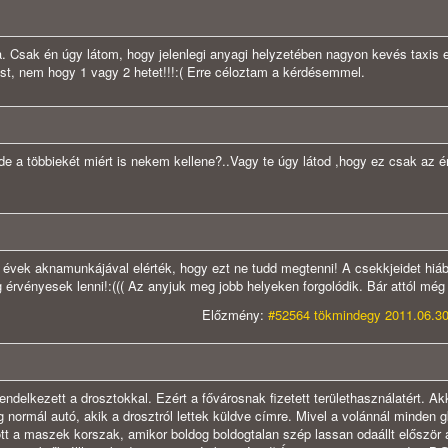
 Csak én úgy látom, hogy jelenlegi anyagi helyzetében nagyon kevés taxis 
t, nem hogy 1 vagy 2 hetet!!!:( Erre céloztam a kérdésemmel.
de a többiekét miért is nekem kellene?..Vagy te úgy látod ,hogy ez csak az é
évek aknamunkájával elérték, hogy ezt ne tudd megtenni! A csekkjeidet hiá
rvényesek lenni!:((( Az anyjuk meg jobb helyeken forgolódik. Bár attól még 
Előzmény:
#52564 tökmindegy 2011.06.30
endelkezett a drosztokkal. Ezért a fővárosnak fizetett területhasználatért. A
g normál autó, akik a drosztról lettek küldve címre. Mivel a volánnál minden g
tt a maszek korszak, amikor boldog boldogtalan szép lassan odaállt először 