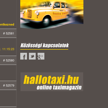
lentkezned
# 52581
Közösségi kapcsolatok
. 11:15:23
# 52580
# 52579