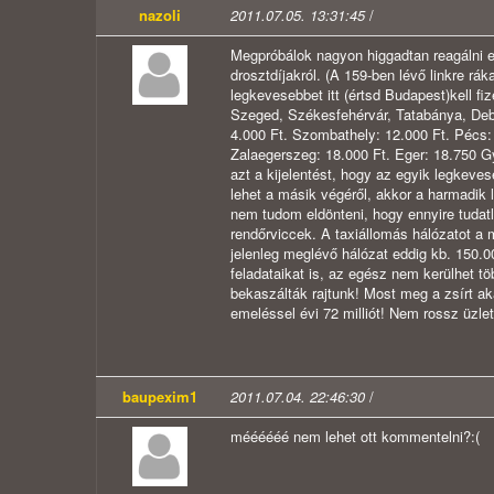
nazoli
2011.07.05. 13:31:45
/
Megpróbálok nagyon higgadtan reagálni e
drosztdíjakról. (A 159-ben lévő linkre r
legkevesebbet itt (értsd Budapest)kell f
Szeged, Székesfehérvár, Tatabánya, Deb
4.000 Ft. Szombathely: 12.000 Ft. Pécs: 
Zalaegerszeg: 18.000 Ft. Eger: 18.750 G
azt a kijelentést, hogy az egyik legkeve
lehet a másik végéről, akkor a harmadik
nem tudom eldönteni, hogy ennyire tudat
rendőrviccek. A taxiállomás hálózatot a 
jelenleg meglévő hálózat eddig kb. 150.00
feladataikat is, az egész nem kerülhet tö
bekaszálták rajtunk! Most meg a zsírt ak
emeléssel évi 72 milliót! Nem rossz üzle
baupexim1
2011.07.04. 22:46:30
/
méééééé nem lehet ott kommentelni?:(