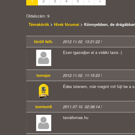
1
2
3
4
5
›
»
Oldalszám: 9
Témakörök
>
Hírek fórumai
> Könnyebben, de drágábban j
törölt felh.
2012.11.02. 13:21:22
/
Ezen igazodjon el a vidéki taxis :)
tomajer
2012.11.02. 11:15:23
/
Édes istenem, már megint mit fújt be a 
tomtom6
2011.07.15. 02:38:14
/
taxiallomas.hu