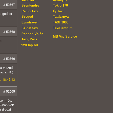
Taxi 314
Rókalyuk
# 52567
Szentendre
Tokio 170
Rádió Taxi
Új Taxi
engedhet
Szeged
Tatabánya
Eurotravel
TAXI 3000
Sziget taxi
TaxiCentrum
# 52568
Pannon Volán
MB Vip Service
Taxi, Pécs
n
taxi.lap.hu
# 52566
ba viszed
az ami!:)
. 18:45:13
# 52565
kkor még,
k-ban volt
a droszt