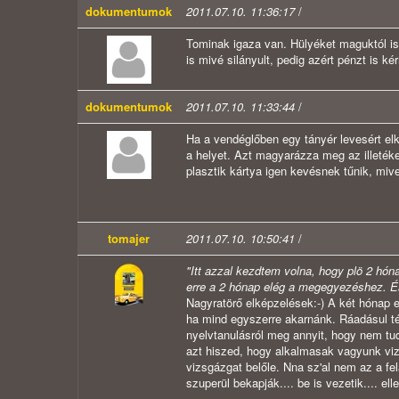
dokumentumok
2011.07.10. 11:36:17
/
Tominak igaza van. Hülyéket maguktól is k
is mivé silányult, pedig azért pénzt is k
dokumentumok
2011.07.10. 11:33:44
/
Ha a vendéglőben egy tányér levesért elk
a helyet. Azt magyarázza meg az illetéke
plasztik kártya igen kevésnek tűnik, mive
tomajer
2011.07.10. 10:50:41
/
"Itt azzal kezdtem volna, hogy plö 2 hón
erre a 2 hónap elég a megegyezéshez. És 
Nagyratörő elképzelések:-) A két hónap e
ha mind egyszerre akarnánk. Ráadásul té
nyelvtanulásról meg annyit, hogy nem tud
azt hiszed, hogy alkalmasak vagyunk viz
vizsgázgat belőle. Nna sz'al nem az a fe
szuperül bekapják.... be is vezetik.... ell