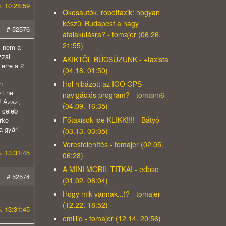
. 10:28:59
Okosautók, robottaxik: hogyan
készül Budapest a nagy
# 52576
átalakulásra? - tomajer (06.26.
21:55)
, nem a
zzal
AKIKTŐL BÚCSÚZUNK - +taxista
erre a 2
(04.18. 01:50)
Hol hibázott az IGO GPS-
n
zt ne
navigációs program? - tomtom6
! Azaz,
(04.09. 16:35)
 celeb
Főtaxisok ide KLIKK!!!! - Bátyó
rke
a gyári
(03.13. 03:05)
Verestelenítés - tomajer (02.05.
. 13:31:45
06:28)
A MINI MOBIL TITKAI - edbso
# 52574
(01.02. 08:04)
Hogy mik vannak...!? - tomajer
(12.22. 18:52)
. 13:31:45
emillio - tomajer (12.14. 20:56)