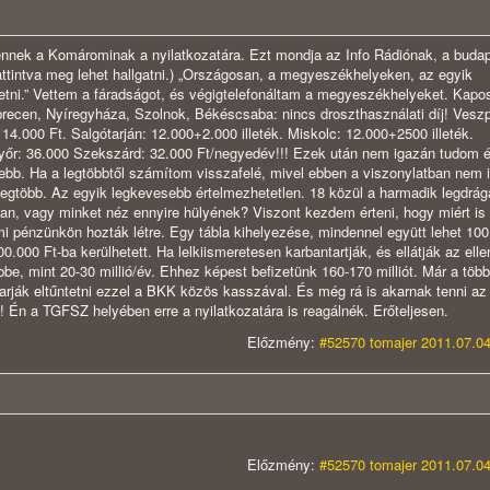
nnek a Komárominak a nyilatkozatára. Ezt mondja az Info Rádiónak, a budap
ákattintva meg lehet hallgatni.) „Országosan, a megyeszékhelyeken, az egyik
izetni.” Vettem a fáradságot, és végigtelefonáltam a megyeszékhelyeket. Kapo
recen, Nyíregyháza, Szolnok, Békéscsaba: nincs droszthasználati díj! Vesz
14.000 Ft. Salgótarján: 12.000+2.000 illeték. Miskolc: 12.000+2500 illeték.
yőr: 36.000 Szekszárd: 32.000 Ft/negyedév!!! Ezek után nem igazán tudom é
sebb. Ha a legtöbbtől számítom visszafelé, mivel ebben a viszonylatban nem 
 legtöbb. Az egyik legkevesebb értelmezhetetlen. 18 közül a harmadik legdrá
lan, vagy minket néz ennyire hülyének? Viszont kezdem érteni, hogy miért is
mi pénzünkön hozták létre. Egy tábla kihelyezése, mindennel együtt lehet 100
0.000 Ft-ba kerülhetett. Ha lelkiismeretesen karbantartják, és ellátják az elle
bbe, mint 20-30 millió/év. Ehhez képest befizetünk 160-170 milliót. Már a töb
arják eltűntetni ezzel a BKK közös kasszával. És még rá is akarnak tenni az
t! Én a TGFSZ helyében erre a nyilatkozatára is reagálnék. Erőteljesen.
Előzmény:
#52570 tomajer 2011.07.04
Előzmény:
#52570 tomajer 2011.07.04