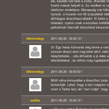
elé, később már bele a sorba. (Később me
fizetni mások helyett is. Ez rendben is v
telefonon rendelésre. Manapság már fülk
taxisok, a fuvarok min 95 százalékát rád
állítólagos droszthasználatért. Ki kérte a 
hólerakó, nyáron csak a kocsiban kefélők
parkolónak használt drosztokat kényszerí
tökmindegy
2011.06.30. 18:45:13
/
Ui: Egy hetes körmenet elég lenne a váro
sincsen droszt ahol meg lehet állni! Jahh
telepítettetek....oda állítsátok a jó éde
ellenőreiteket...és otthon még rugdaljáto
tökmindegy
2011.06.30. 18:40:03
/
Mitől válna könnyebbé a droszthoz jutás
biztosítják. Lehet ,hogy a taxi mégsem
most a Tarlós lesz aki "nem tudja" ,hogy
szálka
2011.06.26. 13:24:15
/
:-) De egy optikai Egérnek ez nem lehet a