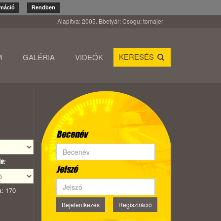
rmáció
Rendben
Alapítva: 2005. Bbetyár; Csogu; tomajer
KERESÉS
M
GALÉRIA
VIDEÓK
Becenév
e:
Jelszó
: 170
Bejelentkezés
Regisztráció