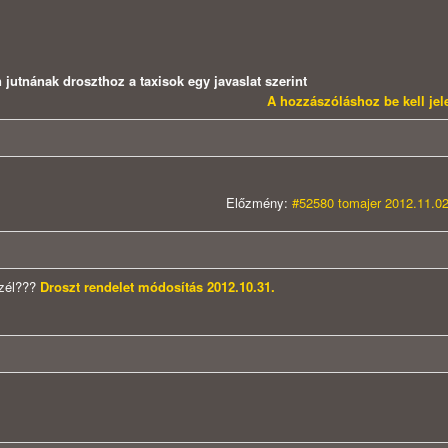
utnának droszthoz a taxisok egy javaslat szerint
A hozzászóláshoz be kell je
Előzmény:
#52580 tomajer 2012.11.02
szél???
Droszt rendelet módosítás 2012.10.31.