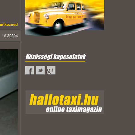
lentkezned
# 39394
Közösségi kapcsolatok