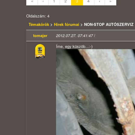
«
‹
1
2
3
4
›
»
Oldalszám: 4
Témakörök
>
Hírek fórumai
> NON-STOP AUTÓSZERVIZ
tomajer
2012.07.27. 07:41:47
/
Íme, egy küszöb...:-)