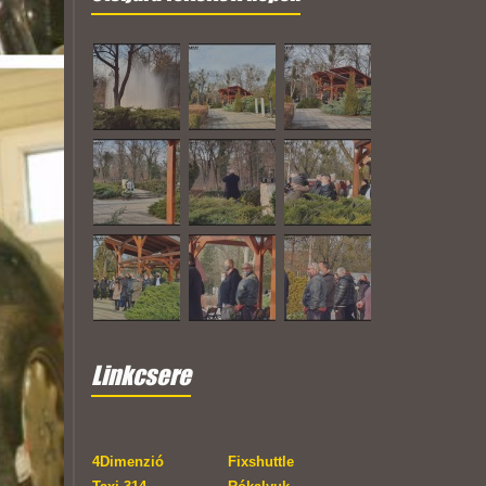
Linkcsere
4Dimenzió
Fixshuttle