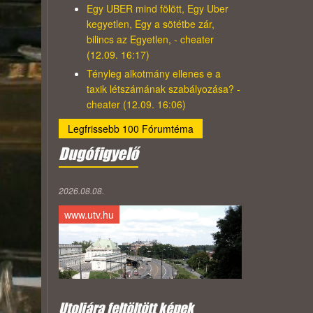
Egy UBER mind fölött, Egy Uber
kegyetlen, Egy a sötétbe zár,
bilincs az Egyetlen, - cheater
(12.09. 16:17)
Tényleg alkotmány ellenes e a
taxik létszámának szabályozása? -
cheater (12.09. 16:06)
Legfrissebb 100 Fórumtéma
Dugófigyelő
2026.08.08.
www.utv.hu
Utoljára feltöltött képek