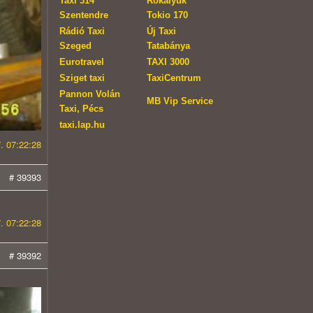
Taxi 314
Rókalyuk
Szentendre
Tokio 170
Rádió Taxi
Új Taxi
Szeged
Tatabánya
Eurotravel
TAXI 3000
Sziget taxi
TaxiCentrum
Pannon Volán
MB Vip Service
Taxi, Pécs
taxi.lap.hu
. 07:22:28
# 39393
. 07:22:28
# 39392