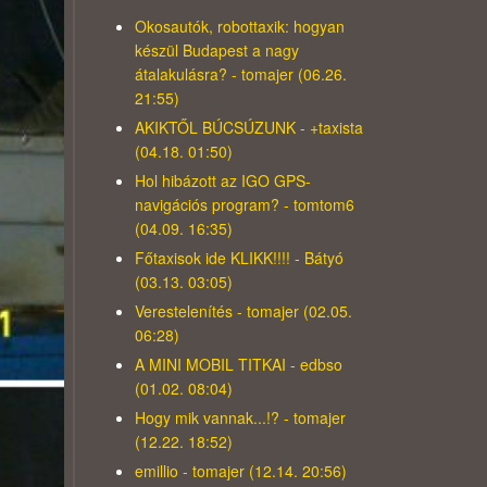
Okosautók, robottaxik: hogyan
készül Budapest a nagy
átalakulásra? - tomajer (06.26.
21:55)
AKIKTŐL BÚCSÚZUNK - +taxista
(04.18. 01:50)
Hol hibázott az IGO GPS-
navigációs program? - tomtom6
(04.09. 16:35)
Főtaxisok ide KLIKK!!!! - Bátyó
(03.13. 03:05)
Verestelenítés - tomajer (02.05.
06:28)
A MINI MOBIL TITKAI - edbso
(01.02. 08:04)
Hogy mik vannak...!? - tomajer
(12.22. 18:52)
emillio - tomajer (12.14. 20:56)