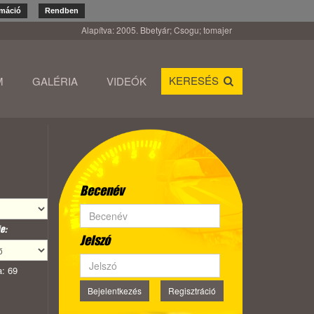
rmáció
Rendben
Alapítva: 2005. Bbetyár; Csogu; tomajer
KERESÉS
M
GALÉRIA
VIDEÓK
Becenév
e:
Jelszó
: 69
Bejelentkezés
Regisztráció