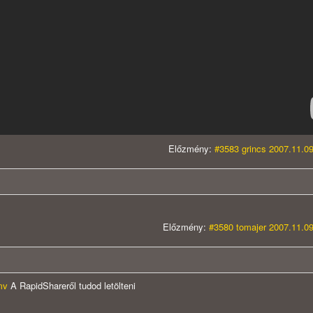
Előzmény:
#3583 grincs 2007.11.09
Előzmény:
#3580 tomajer 2007.11.09
mv
A RapidShareről tudod letölteni