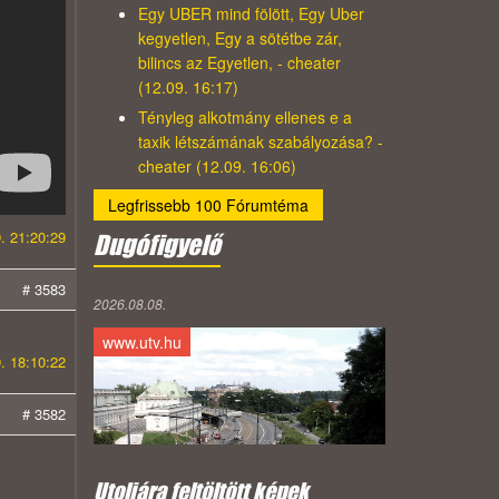
Egy UBER mind fölött, Egy Uber
kegyetlen, Egy a sötétbe zár,
bilincs az Egyetlen, - cheater
(12.09. 16:17)
Tényleg alkotmány ellenes e a
taxik létszámának szabályozása? -
cheater (12.09. 16:06)
Legfrissebb 100 Fórumtéma
. 21:20:29
Dugófigyelő
# 3583
2026.08.08.
www.utv.hu
. 18:10:22
# 3582
Utoljára feltöltött képek