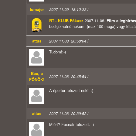
tomajer
2007.11.09. 18:10:22
/
RTL KLUB Fókusz
2007.11.08.
Film a leghírhe
bedigizhetné nekem, (max 100 mega) vagy kitalálh
attus
2007.11.08. 20:58:04
/
Tudom!:-)
Bao, a
2007.11.08. 20:45:54
/
FŐNÖK!
A riporter tetszett neki! :)
attus
2007.11.08. 20:39:52
/
Miért? Foxnak tetszett.-:)