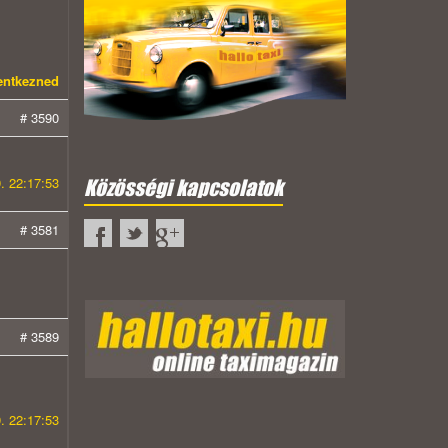
lentkezned
# 3590
. 22:17:53
Közösségi kapcsolatok
# 3581
# 3589
. 22:17:53