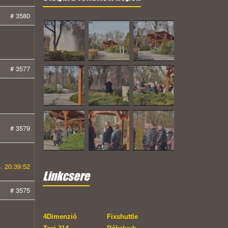
# 3580
# 3577
# 3579
. 20:39:52
Linkcsere
# 3575
4Dimenzió
Fixshuttle