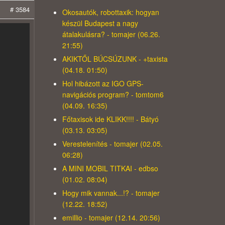
# 3584
Okosautók, robottaxik: hogyan
készül Budapest a nagy
átalakulásra? - tomajer (06.26.
21:55)
AKIKTŐL BÚCSÚZUNK - +taxista
(04.18. 01:50)
Hol hibázott az IGO GPS-
navigációs program? - tomtom6
(04.09. 16:35)
Főtaxisok ide KLIKK!!!! - Bátyó
(03.13. 03:05)
Verestelenítés - tomajer (02.05.
06:28)
A MINI MOBIL TITKAI - edbso
(01.02. 08:04)
Hogy mik vannak...!? - tomajer
(12.22. 18:52)
emillio - tomajer (12.14. 20:56)