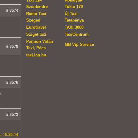
Taxi 314
Rókalyuk
Szentendre
Tokio 170
# 3574
Rádió Taxi
Új Taxi
Szeged
Tatabánya
Eurotravel
TAXI 3000
Sziget taxi
TaxiCentrum
Pannon Volán
MB Vip Service
# 3578
Taxi, Pécs
taxi.lap.hu
# 3576
i
# 3573
. 15:25:14