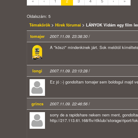
«
‹
1
2
3
4
5
›
»
Oldalszám: 5
Témakörök
>
Hírek fórumai
> LÁNYOK Vidám egy film les
tomajer
2007.11.09. 23:38:30
/
A "köszi" mindenkinek járt. Sok melótól kíméltet
longi
2007.11.09. 23:13:28
/
Ez jó :-) gondoltam tomajer sem boldogul majd vel
grincs
2007.11.09. 22:46:56
/
sorry de a rapidshare nekem nem ment, gondoltam
http://217.113.61.168/flv/rtlklub//storage/ripor