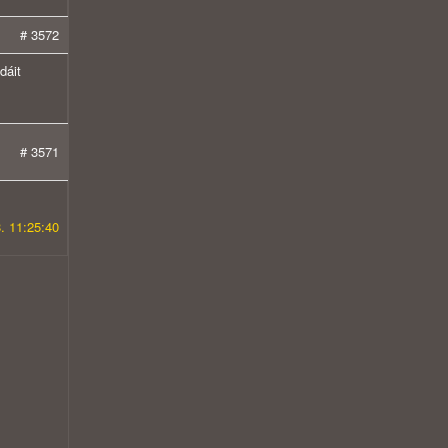
# 3572
dáit
# 3571
. 11:25:40