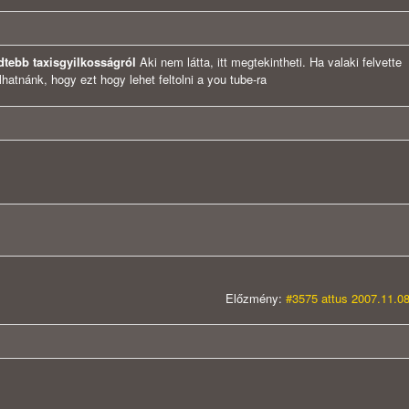
dtebb taxisgyilkosságról
Aki nem látta, itt megtekintheti.
Ha valaki felvette
atnánk, hogy ezt hogy lehet feltolni a you tube-ra
Előzmény:
#3575 attus 2007.11.08