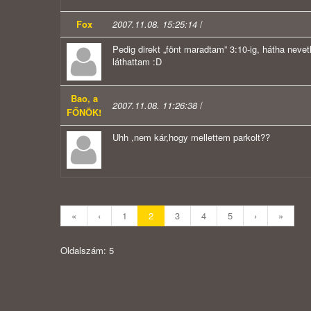
Fox
2007.11.08. 15:25:14
/
Pedig direkt „fönt maradtam” 3:10-ig, hátha neve
láthattam :D
Bao, a
2007.11.08. 11:26:38
/
FŐNÖK!
Uhh ,nem kár,hogy mellettem parkolt??
«
‹
1
2
3
4
5
›
»
Oldalszám: 5