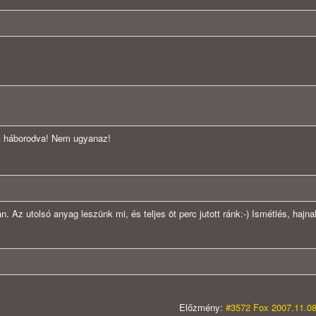
unk háborodva! Nem ugyanaz!
. Az utolsó anyag leszünk mi, és teljes öt perc jutott ránk:-) Ismétlés, hajnal
Előzmény:
#3572 Fox 2007.11.08