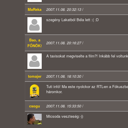
MaReka
2007.11.08. 20:32:13
/
szegény Lakatból Béla lett :( :D
Bao, a
2007.11.08. 20:16:27
/
FŐNÖK!
A taxisokat megviselte a film?! Inkább fel volt
tomajer
2007.11.08. 18:10:30
/
Tuti infó! Ma este nyolckor az RTL-en a Fókuszban
háromkor.
csogu
2007.11.08. 15:33:50
/
Micsoda veszteség:-))