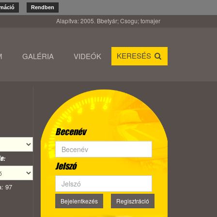
rmáció
Rendben
Alapítva: 2005. Bbetyár; Csogu; tomajer
KERESÉS
M
GALÉRIA
VIDEÓK
Becenév
e:
Jelszó
: 97
Bejelentkezés
Regisztráció