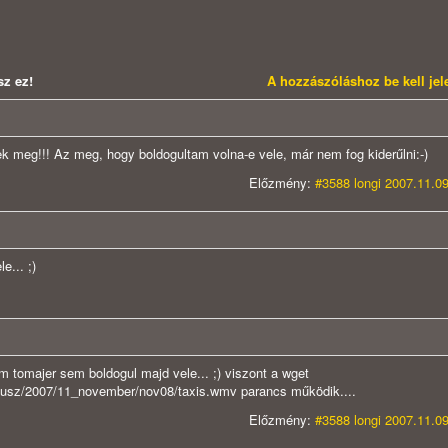
z ez!
A hozzászóláshoz be kell je
ek meg!!! Az meg, hogy boldogultam volna-e vele, már nem fog kiderűlni:-)
Előzmény:
#3588 longi 2007.11.09
e... ;)
 tomajer sem boldogul majd vele... ;) viszont a wget
t/fokusz/2007/11_november/nov08/taxis.wmv parancs működik....
Előzmény:
#3588 longi 2007.11.09