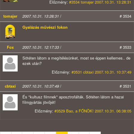
Előzmény:
#3534 tomajer 2007.10.31. 13:28:31
tomajer
2007.10.31. 13:28:31
/
# 3534
Gyalázás művészi fokon
Fox
2007.10.31. 12:17:33
/
# 3533
Sötéten látom a megítélésünket, most se éppen kellemes.. de
ezek után?
Előzmény:
#3531 cbtaxi 2007.10.31. 10:37:49
cbtaxi
2007.10.31. 10:37:49
/
# 3531
És "kultusz filmnek" aposztrofálták. Sötéten látom a hazai
fílmgyártás jövőjét!
Előzmény:
#3529 Bao, a FŐNÖK! 2007.10.31. 06:38:05