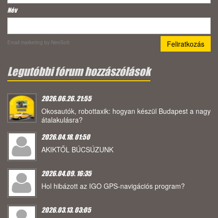
Név
Email marketing
by NeoSoft
Legutóbbi fórum hozzászólások
2026.06.26. 21:55
Okosautók, robottaxik: hogyan készül Budapest a nagy
átalakulásra?
2026.04.18. 01:50
AKIKTŐL BÚCSÚZUNK
2026.04.09. 16:35
Hol hibázott az IGO GPS-navigációs program?
2026.03.13. 03:05