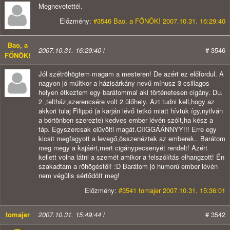
Megnevetettél.
Előzmény:
#3546 Bao, a FŐNÖK! 2007.10.31. 16:29:40
Bao, a
2007.10.31. 16:29:40
/
# 3546
FŐNÖK!
Jól szétröhögtem magam a mesteren! De azért ez előfordul. A
nagyon jó múltkor a házisárkány nevű mínusz 3 csillagos
helyen étkeztem egy barátommal aki történetesen cigány. Du.
2 ,teltház,szerencsére volt 2 ülőhely. Azt tudni kell,hogy az
akkori tulaj Filippó (a karján lévő tetkó miatt hívtuk így,nyilván
a börtönben szerezte) kedves ember lévén szólt,ha kész a
táp. Egyszercsak elüvölti magát.CIIGGÁÁNNYY!!! Erre egy
kicsit megfagyott a levegő,összenéztek az emberek.. Barátom
meg megy a kajáért,mert cigánypecsenyét rendelt! Azért
kellett volna látni a szemét amikor a felszólítás elhangzott! Én
szakadtam a röhögéstől! :D Barátom jó humorú ember lévén
nem végülis sértődött meg!
Előzmény:
#3541 tomajer 2007.10.31. 15:36:01
tomajer
2007.10.31. 15:49:44
/
# 3542