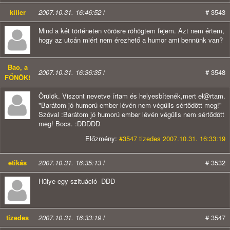
killer
2007.10.31. 16:46:52
/
# 3543
Mind a két történeten vörösre röhögtem fejem. Azt nem értem,
hogy az utcán miért nem érezhető a humor ami bennünk van?
Bao, a
2007.10.31. 16:36:35
/
# 3548
FŐNÖK!
Örülök. Viszont nevetve írtam és helyesbítenék,mert el@rtam.
"Barátom jó humorú ember lévén nem végülis sértődött meg!"
Szóval :Barátom jó humorú ember lévén végülis nem sértődött
meg! Bocs. :DDDDD
Előzmény:
#3547 tizedes 2007.10.31. 16:33:19
etikás
2007.10.31. 16:35:13
/
# 3532
Hülye egy szituáció -DDD
tizedes
2007.10.31. 16:33:19
/
# 3547