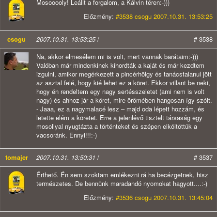
Mosooooly! Leállt a forgalom, a Kálvin téren:-)))
Előzmény:
#3538 csogu 2007.10.31. 13:53:25
csogu
2007.10.31. 13:53:25
/
# 3538
Na, akkor elmesélem mi is volt, mert vannak barátaim:-)))
Valóban már mindenkinek kihordták a kaját és már kezdtem
izgulni, amikor megérkezett a pincérhölgy és tanácstalanul jött
az asztal felé, hogy kié lehet ez a köret. Ekkor villant be neki,
hogy én rendeltem egy nagy sertésszeletet (ami nem is volt
nagy) és ahhoz jár a köret, mire örömében hangosan így szólt.
- Jaaa, ez a nagymalacé lesz – majd oda lépett hozzám, és
letette elém a köretet. Erre a jelenlévő tisztelt társaság egy
mosollyal nyugtázta a történteket és szépen elköltöttük a
vacsoránk. Ennyi!!!:-)
tomajer
2007.10.31. 13:50:31
/
# 3537
Érthető. Én sem szoktam emlékezni rá ha becézgetnek, hisz
természetes. De bennünk maradandó nyomokat hagyott....:-)
Előzmény:
#3536 csogu 2007.10.31. 13:45:04