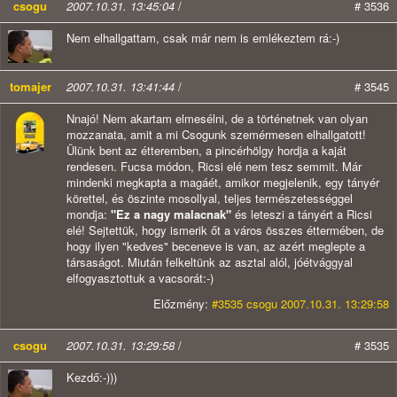
csogu
2007.10.31. 13:45:04
/
# 3536
Nem elhallgattam, csak már nem is emlékeztem rá:-)
tomajer
2007.10.31. 13:41:44
/
# 3545
Nnajó! Nem akartam elmesélni, de a történetnek van olyan
mozzanata, amit a mi Csogunk szemérmesen elhallgatott!
Ülünk bent az étteremben, a pincérhölgy hordja a kaját
rendesen. Fucsa módon, Ricsi elé nem tesz semmit. Már
mindenki megkapta a magáét, amikor megjelenik, egy tányér
körettel, és öszinte mosollyal, teljes természetességgel
mondja:
"Ez a nagy malacnak"
és leteszi a tányért a Ricsi
elé! Sejtettük, hogy ismerik őt a város összes éttermében, de
hogy ilyen "kedves" beceneve is van, az azért meglepte a
társaságot. Miután felkeltünk az asztal alól, jóétvággyal
elfogyasztottuk a vacsorát:-)
Előzmény:
#3535 csogu 2007.10.31. 13:29:58
csogu
2007.10.31. 13:29:58
/
# 3535
Kezdő:-)))