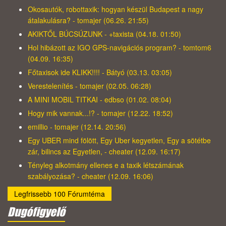
Okosautók, robottaxik: hogyan készül Budapest a nagy
átalakulásra? - tomajer (06.26. 21:55)
AKIKTŐL BÚCSÚZUNK - +taxista (04.18. 01:50)
Hol hibázott az IGO GPS-navigációs program? - tomtom6
(04.09. 16:35)
Főtaxisok ide KLIKK!!!! - Bátyó (03.13. 03:05)
Verestelenítés - tomajer (02.05. 06:28)
A MINI MOBIL TITKAI - edbso (01.02. 08:04)
Hogy mik vannak...!? - tomajer (12.22. 18:52)
emillio - tomajer (12.14. 20:56)
Egy UBER mind fölött, Egy Uber kegyetlen, Egy a sötétbe
zár, bilincs az Egyetlen, - cheater (12.09. 16:17)
Tényleg alkotmány ellenes e a taxik létszámának
szabályozása? - cheater (12.09. 16:06)
Legfrissebb 100 Fórumtéma
Dugófigyelő