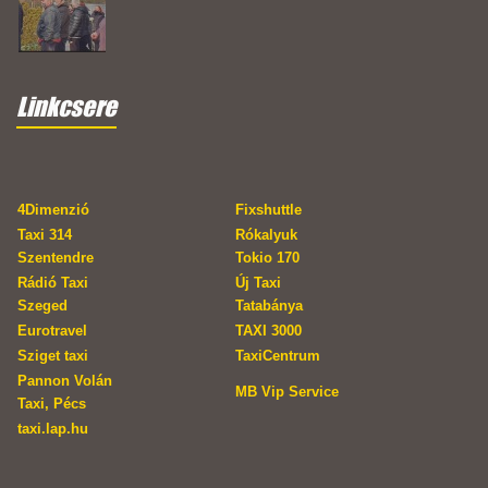
Linkcsere
4Dimenzió
Fixshuttle
Taxi 314
Rókalyuk
Szentendre
Tokio 170
Rádió Taxi
Új Taxi
Szeged
Tatabánya
Eurotravel
TAXI 3000
Sziget taxi
TaxiCentrum
Pannon Volán
MB Vip Service
Taxi, Pécs
taxi.lap.hu