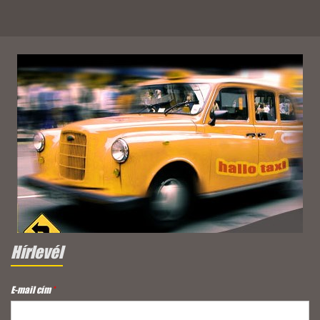
Hírlevél
E-mail cím
*