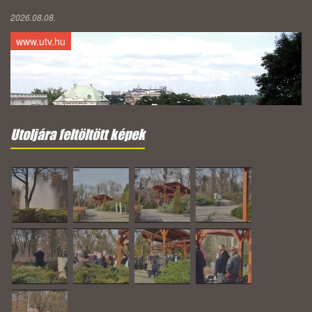
2026.08.08.
www.utv.hu
Utoljára feltöltött képek