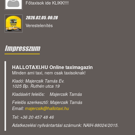
Főtaxisok ide KLIKK!!!!
2026.02.05. 06:28
Verestelenítés
Impresszum
HALLOTAXI.HU Online taximagazin
Minden ami taxi, nem csak taxisoknak!
Kiadó: Majercsik Tamás Ev.
1025 Bp. Ruthén utca 19
Kiadásért felelős: Majercsik Tamás
Felelős szerkesztő: Majercsik Tamás
Email:
majercsik@hallotaxi.hu
Tel: +36 20 457 48 46
Adatkezelési nyilvántartási számunk: NAIH-88024/2015.