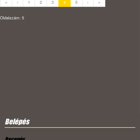
«
‹
1
2
3
4
5
›
»
Oldalszám: 5
Belépés
Becenév