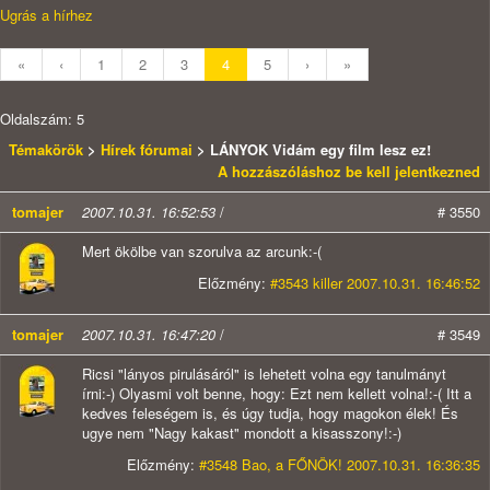
Ugrás a hírhez
«
‹
1
2
3
4
5
›
»
Oldalszám: 5
Témakörök
>
Hírek fórumai
> LÁNYOK Vidám egy film lesz ez!
A hozzászóláshoz be kell jelentkezned
tomajer
2007.10.31. 16:52:53
/
# 3550
Mert ökölbe van szorulva az arcunk:-(
Előzmény:
#3543 killer 2007.10.31. 16:46:52
tomajer
2007.10.31. 16:47:20
/
# 3549
Ricsi "lányos pirulásáról" is lehetett volna egy tanulmányt
írni:-) Olyasmi volt benne, hogy: Ezt nem kellett volna!:-( Itt a
kedves feleségem is, és úgy tudja, hogy magokon élek! És
ugye nem "Nagy kakast" mondott a kisasszony!:-)
Előzmény:
#3548 Bao, a FŐNÖK! 2007.10.31. 16:36:35