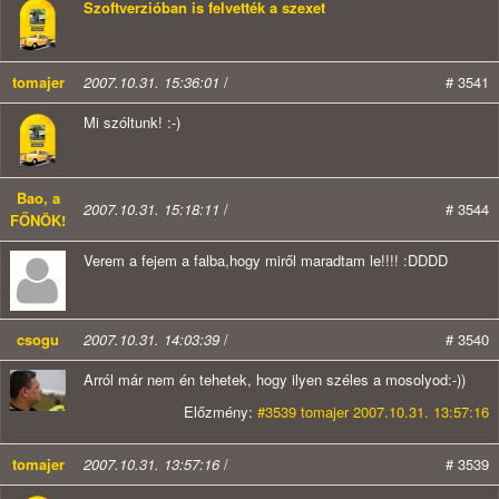
Szoftverzióban is felvették a szexet
tomajer
2007.10.31. 15:36:01
/
# 3541
Mi szóltunk! :-)
Bao, a
2007.10.31. 15:18:11
/
# 3544
FŐNÖK!
Verem a fejem a falba,hogy miről maradtam le!!!! :DDDD
csogu
2007.10.31. 14:03:39
/
# 3540
Arról már nem én tehetek, hogy ilyen széles a mosolyod:-))
Előzmény:
#3539 tomajer 2007.10.31. 13:57:16
tomajer
2007.10.31. 13:57:16
/
# 3539