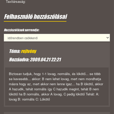
Taxitársaság:
Felhasználó hozzászólásai
Hozzászólások sorrendje:
Téma:
rejtvény
Hozzáadva: 2009.04.21 22:21
Biztosan tudjuk, hogy 1-1 lovag, normális, és lókötő... se több
se kevesebb... akkor: B nem lehet lovag, mert nem mondhatja
másra hogy az, mert akkor nem lenne igaz... ha B lókötő, akkor
A hazudik, tehát normális így C hazudik megint, tehát B nem
lókötő ha B normális, akkor A lovag, C pedig lókötő Tehát: A:
lovag B: normális C: Lókötő