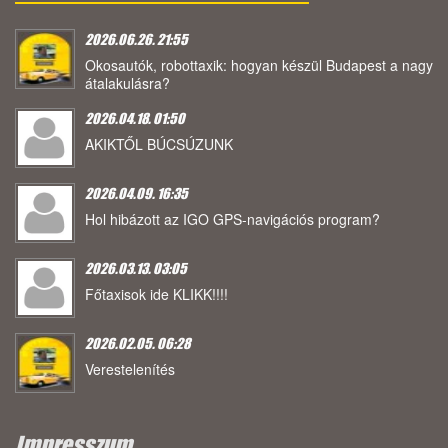
2026.06.26. 21:55
Okosautók, robottaxik: hogyan készül Budapest a nagy
átalakulásra?
2026.04.18. 01:50
AKIKTŐL BÚCSÚZUNK
2026.04.09. 16:35
Hol hibázott az IGO GPS-navigációs program?
2026.03.13. 03:05
Főtaxisok ide KLIKK!!!!
2026.02.05. 06:28
Verestelenítés
Impresszum