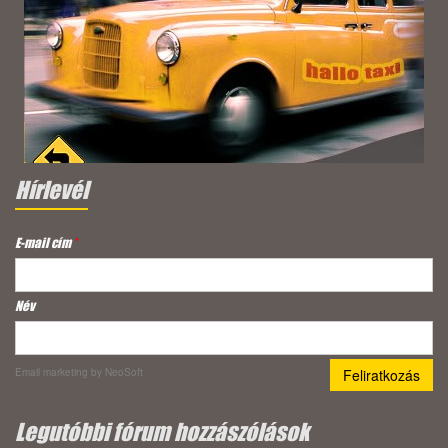
Hírlevél
E-mail cím
*
Név
Email marketing
by NeoSoft
Legutóbbi fórum hozzászólások