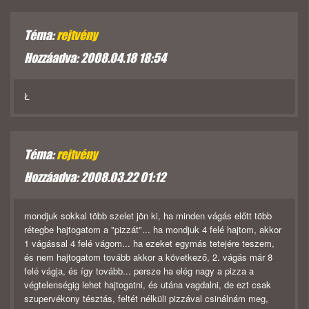
Téma:
rejtvény
Hozzáadva: 2008.04.18 18:54
Ł
Téma:
rejtvény
Hozzáadva: 2008.03.22 01:12
mondjuk sokkal több szelet jön ki, ha minden vágás előtt több
rétegbe hajtogatom a "pizzát"... ha mondjuk 4 felé hajtom, akkor
1 vágással 4 felé vágom... ha ezeket egymás tetejére teszem,
és nem hajtogatom tovább akkor a következő, 2. vágás már 8
felé vágja, és így tovább... persze ha elég nagy a pizza a
végtelenségig lehet hajtogatni, és utána vagdalni, de ezt csak
szupervékony tésztás, feltét nélküli pizzával csinálnám meg,