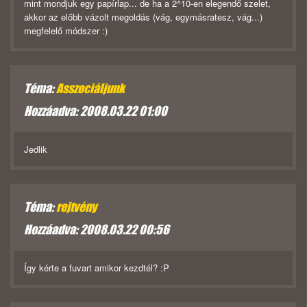
mint mondjuk egy papírlap... de ha a 2^10-en elegendő szelet,
akkor az előbb vázolt megoldás (vág, egymásratesz, vág...)
megfelelő módszer :)
Téma:
Asszociáljunk
Hozzáadva: 2008.03.22 01:00
Jedlik
Téma:
rejtvény
Hozzáadva: 2008.03.22 00:56
Így kérte a fuvart amikor kezdtél? :P