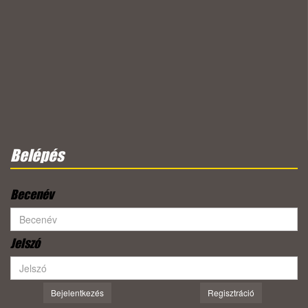
Belépés
Becenév
Jelszó
Bejelentkezés
Regisztráció