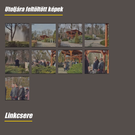
Utoljára feltöltött képek
Linkcsere