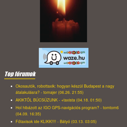
Top fórumok
Okosautók, robottaxik: hogyan készül Budapest a nagy
átalakulásra? - tomajer (06.26. 21:55)
AKIKTŐL BÚCSÚZUNK - +taxista (04.18. 01:50)
Hol hibázott az IGO GPS-navigációs program? - tomtom6
(04.09. 16:35)
Főtaxisok ide KLIKK!!!! - Bátyó (03.13. 03:05)