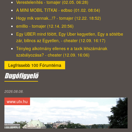
Verestelenítés - tomajer (02.05. 06:28)
A MINI MOBIL TITKAI - edbso (01.02. 08:04)
Hogy mik vannak...!? - tomajer (12.22. 18:52)
emillio - tomajer (12.14. 20:56)
Egy UBER mind fölött, Egy Uber kegyetlen, Egy a sötétbe
zár, bilincs az Egyetlen, - cheater (12.09. 16:17)
Tényleg alkotmány ellenes e a taxik létszámának
szabályozása? - cheater (12.09. 16:06)
Legfrissebb 100 Fórumtéma
Dugófigyelő
2026.08.08.
www.utv.hu