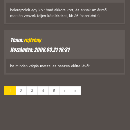
belerajzolok egy kb 1/3ad akkora kört, és annak az érintői
mentén veszek teljes körcikkeket, kb 36 fokonként :)
Téma:
rejtvény
Hozzáadva: 2008.03.21 18:31
ha minden vágás metszi az összes előtte lévőt
1
2
3
4
5
›
»