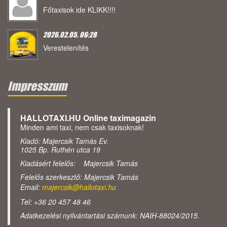
Főtaxisok ide KLIKK!!!!
2026.02.05. 06:28
Verestelenítés
Impresszum
HALLOTAXI.HU Online taximagazin
Minden ami taxi, nem csak taxisoknak!
Kiadó: Majercsik Tamás Ev.
1025 Bp. Ruthén utca 19
Kiadásért felelős: Majercsik Tamás
Felelős szerkesztő: Majercsik Tamás
Email:
majercsik@hallotaxi.hu
Tel: +36 20 457 48 46
Adatkezelési nyilvántartási számunk: NAIH-88024/2015.