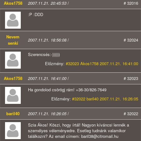
Akos1758
2007.11.21. 20:45:53
/
# 32016
:P :DDD
Nevem
2007.11.21. 18:56:08
/
# 32024
senki
Szerencsés:-))))))
Előzmény:
#32023 Akos1758 2007.11.21. 16:41:00
Akos1758
2007.11.21. 16:41:00
/
# 32023
Ha gondolod csörögj rám! +36-30/826-7649
Előzmény:
#32022 baril40 2007.11.21. 16:26:05
baril40
2007.11.21. 16:26:05
/
# 32022
Szia Ákos! Köszi, hogy írtál! Nagyon kíváncsi lennék a
személyes véleményedre. Esetleg tudnánk valamikor
találkozni? Az email címem: baril38@citromail.hu