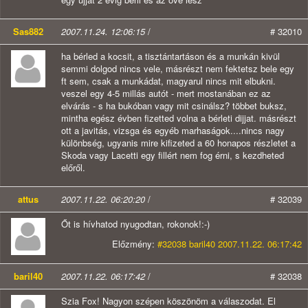
Sas882
2007.11.24. 12:06:15
/
# 32010
ha bérled a kocsit, a tisztántartáson és a munkán kivül
semmi dolgod nincs vele, másrészt nem fektetsz bele egy
ft sem, csak a munkádat, magyarul nincs mit elbukni.
veszel egy 4-5 millás autót - mert mostanában ez az
elvárás - s ha bukóban vagy mit csinálsz? többet buksz,
mintha egész évben fizetted volna a bérleti dijjat. másrészt
ott a javitás, vizsga és egyéb marhaságok....nincs nagy
különbség, ugyanis mire kifizeted a 60 honapos részletet a
Skoda vagy Lacetti egy fillért nem fog érni, s kezdheted
előről.
attus
2007.11.22. 06:20:20
/
# 32039
Őt is hívhatod nyugodtan, rokonok!:-)
Előzmény:
#32038 baril40 2007.11.22. 06:17:42
baril40
2007.11.22. 06:17:42
/
# 32038
Szia Fox! Nagyon szépen köszönöm a válaszodat. El