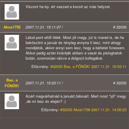
Viszont ha kp. ért veszed a kocsit az más helyzet.
Akos1758
2007.11.21. 15:11:07
/
# 32036
Látod pont ettől félek. Most jól megy, jut is marad is, de ha
beköszönt a január és tényleg annyira 0 lesz, mint ahogy
mondjátok, akkor annyi sem lesz, hogy a bérletet fizessem.
Akkor pedig aztán kirántják alólam a vasat és pisloghatok
bután, szomorúan nézve a dolgozó kollegákat.
Előzmény:
#32035 Bao, a FŐNÖK! 2007.11.21. 15:03:11
Bao, a
2007.11.21. 15:03:11
/
# 32035
FŐNÖK!
Azért megvárhatnád a januárt,februárt. Mert most "jól" megy
,de mi lesz év elején? :)
Előzmény:
#32033 Akos1758 2007.11.21. 14:55:23