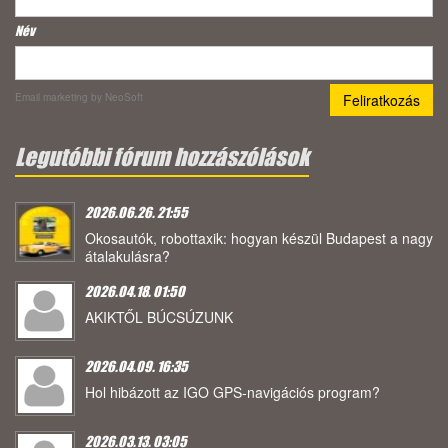
Név
Email marketing
by NeoSoft
Legutóbbi fórum hozzászólások
2026.06.26. 21:55
Okosautók, robottaxik: hogyan készül Budapest a nagy
átalakulásra?
2026.04.18. 01:50
AKIKTŐL BÚCSÚZUNK
2026.04.09. 16:35
Hol hibázott az IGO GPS-navigációs program?
2026.03.13. 03:05