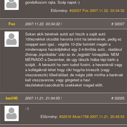
gondolkozom rajta. Szép napot:-)
Előzmény:
#32037 Fox 2007.11.22. 03:34:32
Fox
2007.11.22. 03:34:32
/
# 32037
Sokan akik bérelnek autót azt hiszik a saját autó
100ezrekkel olcsóbb havonta mint ha bérelnének, pedig ez
cseppet sem igaz.. végülis 10-20e forintért megéri a
mindennapos hazárdjátékot egy 2-4-6millás autó.. ráadásul
2hónap „kipróbálás” után az év „legjobb” hónapjába. NEM
MÉRVADÓ a December, de ugy látszik hiába tépi bárki a
száját.. A bérautót ha nem tudod fizetni, a haveroknál vagy
a kollégáknál lehet hogy ciki hogyha kiveszik (vagy
visszaveszik) tőled/alólad, de mégis jobb mintha a banknak
kell visszavennie, vagy görgeted a havi
részleteket/cascókat/tb csekkeket magad előtt.
baril40
2007.11.21. 21:04:55
/
# 32025
:-)
Előzmény:
#32016 Akos1758 2007.11.21. 20:45:53