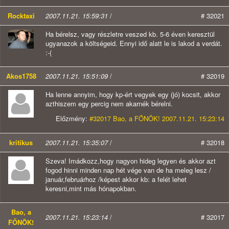
Rocktaxi
2007.11.21. 15:59:31
/
# 32021
Ha bérelsz, vagy részletre veszed kb. 5-6 éven keresztül
ugyanazok a költségeid. Ennyi idő alatt le is lakod a verdát.
:-(
Akos1758
2007.11.21. 15:51:09
/
# 32019
Ha lenne annyim, hogy kp-ért vegyek egy (jó) kocsit, akkor
azthiszem egy percig nem akarnék bérelni.
Előzmény:
#32017 Bao, a FŐNÖK! 2007.11.21. 15:23:14
kritikus
2007.11.21. 15:35:07
/
# 32018
Szeva! Imádkozz,hogy nagyon hideg legyen és akkor azt
fogod hinni minden nap hét vége van de ha meleg lesz /
január,februárhoz /képest akkor kb: a felét lehet
keresni,mint más hónapokban.
Bao, a
2007.11.21. 15:23:14
/
# 32017
FŐNÖK!