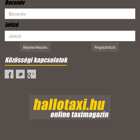
Becenév
Jelszó
Bejelentkezés
Regisztráció
Közösségi kapcsolatok