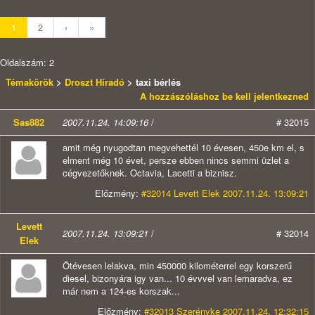
1
2
›
»
Oldalszám: 2
Témakörök
>
Droszt Híradó
> taxi bérlés
A hozzászóláshoz be kell jelentkezned
Sas882
2007.11.24. 14:09:16
/
# 32015
amit még nyugodtan megvehettél 10 évesen, 450e km el, s
elment még 10 évet, persze ebben nincs semmi üzlet a
cégvezetőknek. Octavia, Lacetti a biznisz.
Előzmény:
#32014 Levett Elek 2007.11.24. 13:09:21
Levett
2007.11.24. 13:09:21
/
# 32014
Elek
Ötévesen lelakva, min 450000 kilométerrel egy korszerű
diesel, bizonyára igy van... 10 évvvel van lemaradva, ez
már nem a 124-es korszak...
Előzmény:
#32013 Szerényke 2007.11.24. 12:32:15