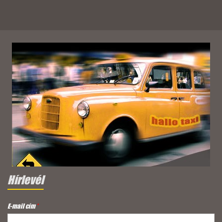
Hírlevél
E-mail cím
*