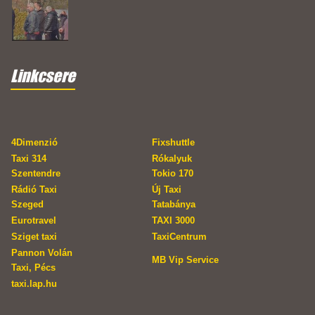
Linkcsere
4Dimenzió
Fixshuttle
Taxi 314
Rókalyuk
Szentendre
Tokio 170
Rádió Taxi
Új Taxi
Szeged
Tatabánya
Eurotravel
TAXI 3000
Sziget taxi
TaxiCentrum
Pannon Volán
MB Vip Service
Taxi, Pécs
taxi.lap.hu