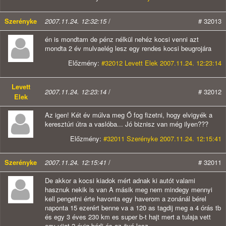
Szerényke
2007.11.24. 12:32:15
/
# 32013
én is mondtam de pénz nélkül nehéz kocsi venni azt
mondta 2 év mulvaelég lesz egy rendes kocsi beugrojára
Előzmény:
#32012 Levett Elek 2007.11.24. 12:23:14
Levett
2007.11.24. 12:23:14
/
# 32012
Elek
Az igen! Két év múlva meg Ő fog fizetni, hogy elvigyék a
keresztúri útra a vaslóba... Jó biznisz van még ilyen???
Előzmény:
#32011 Szerényke 2007.11.24. 12:15:41
Szerényke
2007.11.24. 12:15:41
/
# 32011
De akkor a kocsi kiadok mért adnak ki autót valami
hasznuk nekik is van A másik meg nem mindegy mennyi
kell pengetni érte havonta egy haverom a zonánál bérel
naponta 15 ezerért benne va a 120 as tagdij meg a 4 órás tb
és egy 3 éves 230 km es super b-t hajt mert a tulaja vett
egy ujjat 2 évig bérli és az övé lesz