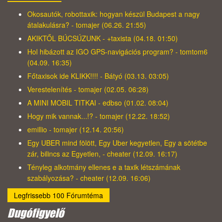
Okosautók, robottaxik: hogyan készül Budapest a nagy
átalakulásra? - tomajer (06.26. 21:55)
AKIKTŐL BÚCSÚZUNK - +taxista (04.18. 01:50)
Hol hibázott az IGO GPS-navigációs program? - tomtom6
(04.09. 16:35)
Főtaxisok ide KLIKK!!!! - Bátyó (03.13. 03:05)
Verestelenítés - tomajer (02.05. 06:28)
A MINI MOBIL TITKAI - edbso (01.02. 08:04)
Hogy mik vannak...!? - tomajer (12.22. 18:52)
emillio - tomajer (12.14. 20:56)
Egy UBER mind fölött, Egy Uber kegyetlen, Egy a sötétbe
zár, bilincs az Egyetlen, - cheater (12.09. 16:17)
Tényleg alkotmány ellenes e a taxik létszámának
szabályozása? - cheater (12.09. 16:06)
Legfrissebb 100 Fórumtéma
Dugófigyelő