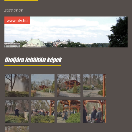
2026.08.08.
www.utv.hu
Utoljára feltöltött képek