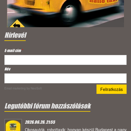
Hírlevél
E-mail cím
*
Név
Email marketing
by NeoSoft
Legutóbbi fórum hozzászólások
2026.06.26. 21:55
Okosautók, robottaxik: hogyan készül Budapest a nagy