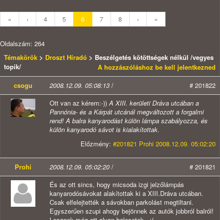
«
‹
4
5
6
7
8
›
»
Oldalszám: 264
Témakörök
>
Droszt Híradó
> Beszélgetés kötöttségek nélkül /vegyes
topik/
A hozzászóláshoz be kell jelentkezned
csogu
2008.12.09. 05:08:13
/
# 201822
Ott van az kérem:-))
A XIII. kerületi Dráva utcában a
Pannónia- és a Kárpát utcánál megváltozott a forgalmi
rend! A balra kanyarodást külön lámpa szabályozza, és
külön kanyarodó sávot is kialakítottak.
Előzmény:
#201821 Prohi 2008.12.09. 05:02:20
Prohi
2008.12.09. 05:02:20
/
# 201821
És az ott sincs, hogy micsoda izgi jelzőlámpás
kanyarodósávokat alakítottak ki a XIII.Dráva utcában.
Csak elfelejtették a sávokban parkolást megtiltani.
Egyszerűen szupi ahogy bejönnek az autók jobbról balról!
Lesznek még ott olyan balesetek...:(