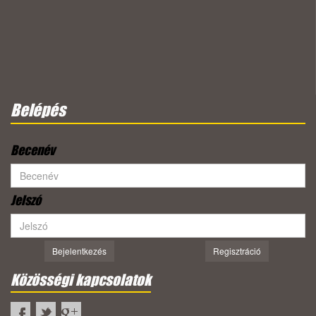
Belépés
Becenév
Jelszó
Bejelentkezés
Regisztráció
Közösségi kapcsolatok