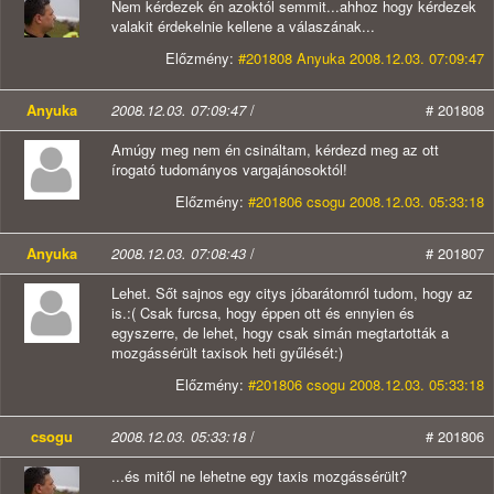
Nem kérdezek én azoktól semmit...ahhoz hogy kérdezek
valakit érdekelnie kellene a válaszának...
Előzmény:
#201808 Anyuka 2008.12.03. 07:09:47
Anyuka
2008.12.03. 07:09:47
/
# 201808
Amúgy meg nem én csináltam, kérdezd meg az ott
írogató tudományos vargajánosoktól!
Előzmény:
#201806 csogu 2008.12.03. 05:33:18
Anyuka
2008.12.03. 07:08:43
/
# 201807
Lehet. Sőt sajnos egy citys jóbarátomról tudom, hogy az
is.:( Csak furcsa, hogy éppen ott és ennyien és
egyszerre, de lehet, hogy csak simán megtartották a
mozgássérült taxisok heti gyűlését:)
Előzmény:
#201806 csogu 2008.12.03. 05:33:18
csogu
2008.12.03. 05:33:18
/
# 201806
...és mitől ne lehetne egy taxis mozgássérült?