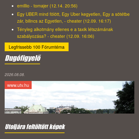
emillio - tomajer (12.14. 20:56)
Egy UBER mind fölött, Egy Uber kegyetlen, Egy a sötétbe
zár, bilincs az Egyetlen, - cheater (12.09. 16:17)
Tényleg alkotmány ellenes e a taxik létszámának
szabályozása? - cheater (12.09. 16:06)
Legfrissebb 100 Fórumtéma
Dugófigyelő
2026.08.08.
www.utv.hu
Utoljára feltöltött képek