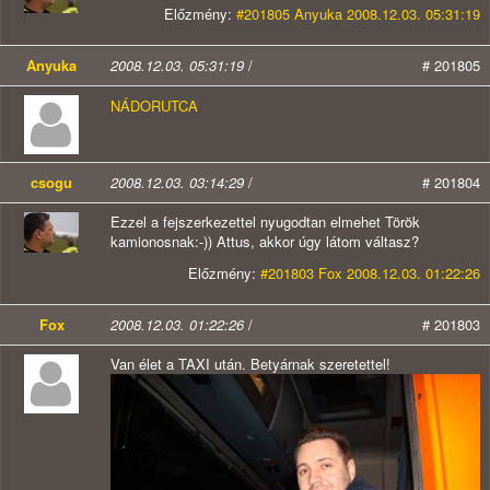
Előzmény:
#201805 Anyuka 2008.12.03. 05:31:19
Anyuka
2008.12.03. 05:31:19
/
# 201805
NÁDORUTCA
csogu
2008.12.03. 03:14:29
/
# 201804
Ezzel a fejszerkezettel nyugodtan elmehet Török
kamionosnak:-)) Attus, akkor úgy látom váltasz?
Előzmény:
#201803 Fox 2008.12.03. 01:22:26
Fox
2008.12.03. 01:22:26
/
# 201803
Van élet a TAXI után. Betyárnak szeretettel!