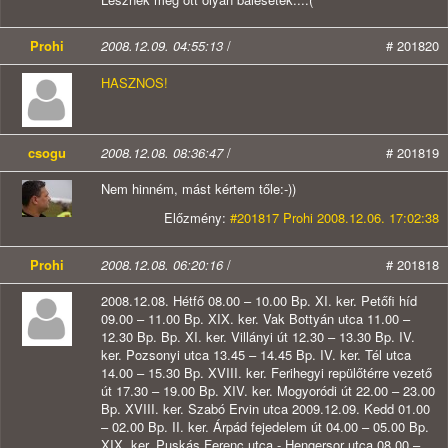
Prohi
2008.12.09. 04:55:13
/
# 201820
HASZNOS!
csogu
2008.12.08. 08:36:47
/
# 201819
Nem hinném, mást kértem tőle:-))
Előzmény:
#201817 Prohi 2008.12.06. 17:02:38
Prohi
2008.12.08. 06:20:16
/
# 201818
2008.12.08. Hétfő 08.00 – 10.00 Bp. XI. ker. Petőfi híd
09.00 – 11.00 Bp. XIX. ker. Vak Bottyán utca 11.00 –
12.30 Bp. Bp. XI. ker. Villányi út 12.30 – 13.30 Bp. IV.
ker. Pozsonyi utca 13.45 – 14.45 Bp. IV. ker. Tél utca
14.00 – 15.30 Bp. XVIII. ker. Ferihegyi repülőtérre vezető
út 17.30 – 19.00 Bp. XIV. ker. Mogyoródi út 22.00 – 23.00
Bp. XVIII. ker. Szabó Ervin utca 2009.12.09. Kedd 01.00
– 02.00 Bp. II. ker. Árpád fejedelem út 04.00 – 05.00 Bp.
XIX. ker. Puskás Ferenc utca - Hengersor utca 08.00 –