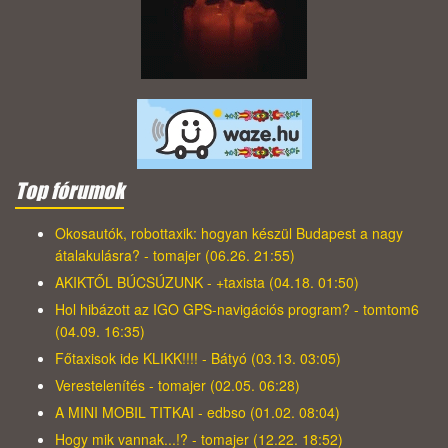
Top fórumok
Okosautók, robottaxik: hogyan készül Budapest a nagy
átalakulásra? - tomajer (06.26. 21:55)
AKIKTŐL BÚCSÚZUNK - +taxista (04.18. 01:50)
Hol hibázott az IGO GPS-navigációs program? - tomtom6
(04.09. 16:35)
Főtaxisok ide KLIKK!!!! - Bátyó (03.13. 03:05)
Verestelenítés - tomajer (02.05. 06:28)
A MINI MOBIL TITKAI - edbso (01.02. 08:04)
Hogy mik vannak...!? - tomajer (12.22. 18:52)