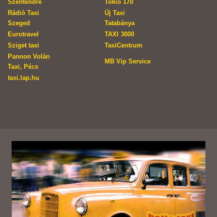
Szentendre
Tokio 170
Rádió Taxi
Új Taxi
Szeged
Tatabánya
Eurotravel
TAXI 3000
Sziget taxi
TaxiCentrum
Pannon Volán
MB Vip Service
Taxi, Pécs
taxi.lap.hu