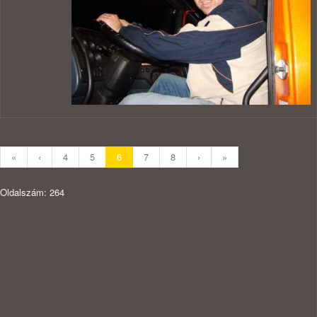
«
‹
4
5
6
7
8
›
»
Oldalszám: 264