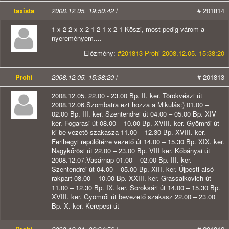
taxista
2008.12.05. 19:50:42
/
# 201814
1 x 2 2 x x 2 1 2 1 x 2 1 Köszi, most pedig várom a
nyereményem....
Előzmény:
#201813 Prohi 2008.12.05. 15:38:20
Prohi
2008.12.05. 15:38:20
/
# 201813
2008.12.05. 22.00 - 23.00 Bp. II. ker. Törökvészi út
2008.12.06.Szombatra ezt hozza a Mikulás:) 01.00 –
02.00 Bp. III. ker. Szentendrei út 04.00 – 05.00 Bp. XIV
ker. Fogarasi út 08.00 – 10.00 Bp. XVIII. ker. Gyömrői út
ki-be vezető szakasza 11.00 – 12.30 Bp. XVIII. ker.
Ferihegyi repülőtérre vezető út 14.00 – 15.30 Bp. XIX. ker.
Nagykőrösi út 22.00 – 23.00 Bp. VIII ker. Kőbányai út
2008.12.07.Vasárnap 01.00 – 02.00 Bp. III. ker.
Szentendrei út 04.00 – 05.00 Bp. XIII. ker. Újpesti alsó
rakpart 08.00 – 10.00 Bp. XXIII. ker. Grassalkovich út
11.00 – 12.30 Bp. IX. ker. Soroksári út 14.00 – 15.30 Bp.
XVIII. ker. Gyömrői út bevezető szakasz 22.00 – 23.00
Bp. X. ker. Kerepesi út