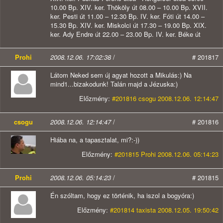
10.00 Bp. XIV. ker. Thököly út 08.00 – 10.00 Bp. XVII.
ker. Pesti út 11.00 – 12.30 Bp. IV. ker. Fóti út 14.00 –
15.30 Bp. XIV. ker. Miskolci út 17.30 – 19.00 Bp. XIX.
ker. Ady Endre út 22.00 – 23.00 Bp. IV. ker. Béke út
Prohi
2008.12.06. 17:02:38
/
# 201817
Látom Neked sem új agyat hozott a Mikulás:) Na
mind1...bizakodunk! Talán majd a Jézuska:)
Előzmény:
#201816 csogu 2008.12.06. 12:14:47
csogu
2008.12.06. 12:14:47
/
# 201816
Hiába na, a tapasztalat, mi?:-))
Előzmény:
#201815 Prohi 2008.12.06. 05:14:23
Prohi
2008.12.06. 05:14:23
/
# 201815
Én szóltam, hogy ez történik, ha iszol a bogyóra:)
Előzmény:
#201814 taxista 2008.12.05. 19:50:42