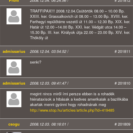
Prohi
2008.12.04. 06:24:56
/
# 201812
TRAFFIPAX!!! 2008.12.04.Csütörtök 08.00 – 10.00 Bp.
XXIII. ker. Grassalkovich út 08.00 – 13.00 Bp. XVIII. ker.
Ferihegyi repülőtérre vezető út 11.00 – 12.30 Bp. XIX. ker.
Határ út 12.00 –14.00 Bp. XXI. ker. Védgát utca 14.00 –
15.30 Bp. III. ker. Királyok útja 22.00 – 23.00 Bp. XIV. ker.
Thököly út
admissarius
2008.12.04. 03:54:52
/
# 201811
senki?
admissarius
2008.12.03. 09:41:47
/
# 201810
megint nincs miről írni persze ebben is a rohadék
hiénataxisok a hibásak a kedves amerikaiak a bazilikába
akartak menni gyónni hogy rohadnának meg
http://www.stop.hu/articles/article.php?id=419485
csogu
2008.12.03. 08:16:01
/
# 201809