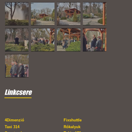
Linkcsere
4Dimenzió
Fixshuttle
Taxi 314
Rókalyuk