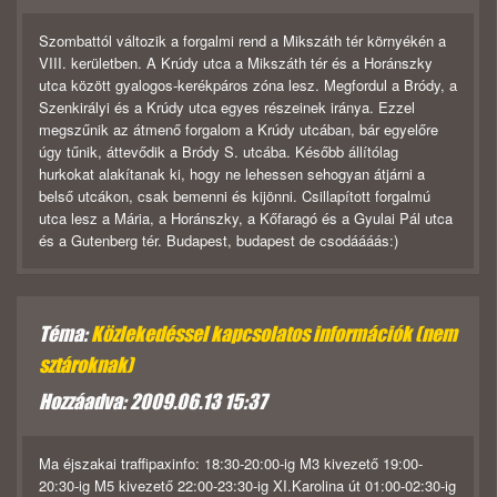
Szombattól változik a forgalmi rend a Mikszáth tér környékén a
VIII. kerületben. A Krúdy utca a Mikszáth tér és a Horánszky
utca között gyalogos-kerékpáros zóna lesz. Megfordul a Bródy, a
Szenkirályi és a Krúdy utca egyes részeinek iránya. Ezzel
megszűnik az átmenő forgalom a Krúdy utcában, bár egyelőre
úgy tűnik, áttevődik a Bródy S. utcába. Később állítólag
hurkokat alakítanak ki, hogy ne lehessen sehogyan átjárni a
belső utcákon, csak bemenni és kijönni. Csillapított forgalmú
utca lesz a Mária, a Horánszky, a Kőfaragó és a Gyulai Pál utca
és a Gutenberg tér. Budapest, budapest de csodáááás:)
Téma:
Közlekedéssel kapcsolatos információk (nem
sztároknak)
Hozzáadva: 2009.06.13 15:37
Ma éjszakai traffipaxinfo: 18:30-20:00-ig M3 kivezető 19:00-
20:30-ig M5 kivezető 22:00-23:30-ig XI.Karolina út 01:00-02:30-ig