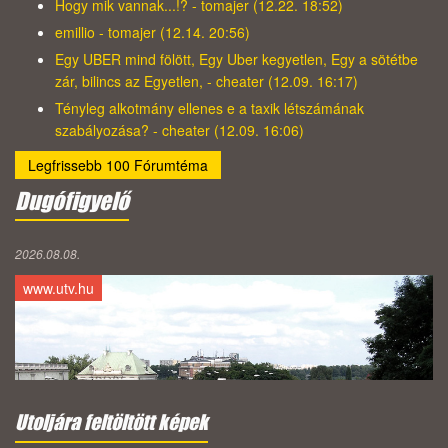
Hogy mik vannak...!? - tomajer (12.22. 18:52)
emillio - tomajer (12.14. 20:56)
Egy UBER mind fölött, Egy Uber kegyetlen, Egy a sötétbe
zár, bilincs az Egyetlen, - cheater (12.09. 16:17)
Tényleg alkotmány ellenes e a taxik létszámának
szabályozása? - cheater (12.09. 16:06)
Legfrissebb 100 Fórumtéma
Dugófigyelő
2026.08.08.
www.utv.hu
Utoljára feltöltött képek