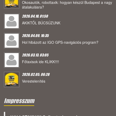
Okosautók, robottaxik: hogyan készül Budapest a nagy
átalakulásra?
2026.04.18. 01:50
AKIKTŐL BÚCSÚZUNK
2026.04.09. 16:35
Hol hibázott az IGO GPS-navigációs program?
2026.03.13. 03:05
Főtaxisok ide KLIKK!!!!
2026.02.05. 06:28
Verestelenítés
Impresszum