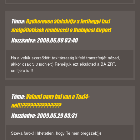
Téma:
Gyökeresen átalakítja a ferihegyi taxi
szolgáltatások rendszerét a Budapest Airport
Hozzáadva: 2009.06.09 03:40
Ha a velük szerződött taxitársaság kifelé transzferjét nézed,
akkor csak 3.3 ischler:) Reméljük ezt elküldted a BA ZRT.
emiljére is!!!
Téma:
Valami nagy baj van a Taxi4-
nél!!??????????????
Hozzáadva: 2009.05.29 03:31
Szeva farok! Hihetetlen, hogy Te nem öregszel:)))