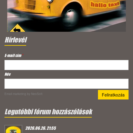
Hírlevél
E-mail cím
*
Név
Email marketing
by NeoSoft
Legutóbbi fórum hozzászólások
2026.06.26. 21:55