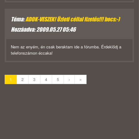
Téma:
ADOK-VESZEK! Üzleti céllal fizetős!!! bocs:-)
Hozzáadva: 2009.05.27 05:46
Nem az enyém, én csak beraktam ide a fórumba. Érdeklődj a
telefonszámon éccaka!
1
2
3
4
5
›
»