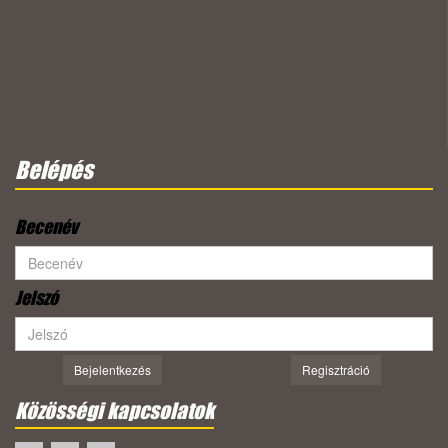
Belépés
Becenév
Jelszó
Bejelentkezés
Regisztráció
Közösségi kapcsolatok