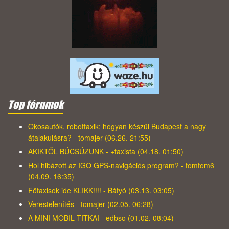
Top fórumok
Okosautók, robottaxik: hogyan készül Budapest a nagy
átalakulásra? - tomajer (06.26. 21:55)
AKIKTŐL BÚCSÚZUNK - +taxista (04.18. 01:50)
Hol hibázott az IGO GPS-navigációs program? - tomtom6
(04.09. 16:35)
Főtaxisok ide KLIKK!!!! - Bátyó (03.13. 03:05)
Verestelenítés - tomajer (02.05. 06:28)
A MINI MOBIL TITKAI - edbso (01.02. 08:04)