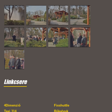
Linkcsere
4Dimenzió
Fixshuttle
Taxi 314
Rókalyuk