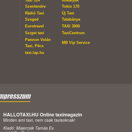
Taxi 314
Rókalyuk
Szentendre
Tokio 170
Rádió Taxi
Új Taxi
Szeged
Tatabánya
Eurotravel
TAXI 3000
Sziget taxi
TaxiCentrum
Pannon Volán
MB Vip Service
Taxi, Pécs
taxi.lap.hu
mpresszum
HALLOTAXI.HU Online taximagazin
Minden ami taxi, nem csak taxisoknak!
Kiadó: Majercsik Tamás Ev.