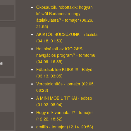
Okosautók, robottaxik: hogyan
készül Budapest a nagy
átalakulásra? - tomajer (06.26.
21:55)
AKIKTŐL BÚCSÚZUNK - +taxista
(04.18. 01:50)
Hol hibázott az IGO GPS-
navigációs program? - tomtom6
(04.09. 16:35)
ak
Főtaxisok ide KLIKK!!!! - Bátyó
(03.13. 03:05)
Verestelenítés - tomajer (02.05.
06:28)
A MINI MOBIL TITKAI - edbso
(01.02. 08:04)
Hogy mik vannak...!? - tomajer
(12.22. 18:52)
emillio - tomajer (12.14. 20:56)