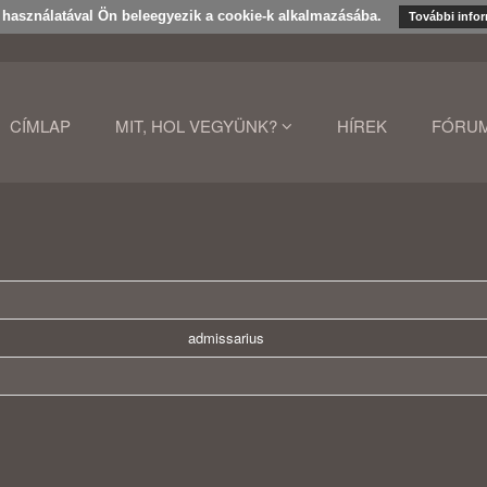
k használatával Ön beleegyezik a cookie-k alkalmazásába.
További info
CÍMLAP
MIT, HOL VEGYÜNK?
HÍREK
FÓRU
admissarius