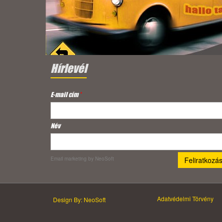
Hírlevél
E-mail cím
*
Név
Email marketing
by NeoSoft
Adatvédelmi Törvény
Design By: NeoSoft