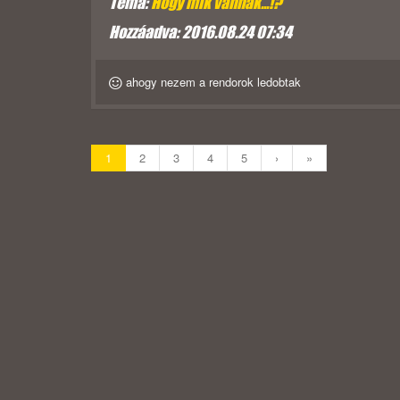
Téma:
Hogy mik vannak...!?
Hozzáadva: 2016.08.24 07:34
ahogy nezem a rendorok ledobtak
1
2
3
4
5
›
»