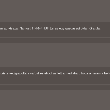
iaban ad vissza. Namost 1INR=4HUF Es ez egy gazdasagi oldal. Gratula.
turista vegigrabolta a varost es ebbol az lett a mediaban, hogy a haramia tax