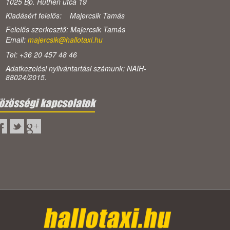
1025 Bp. Ruthén utca 19
Kiadásért felelős: Majercsik Tamás
Felelős szerkesztő: Majercsik Tamás
Email:
majercsik@hallotaxi.hu
Tel: +36 20 457 48 46
Adatkezelési nyilvántartási számunk: NAIH-
88024/2015.
özösségi kapcsolatok