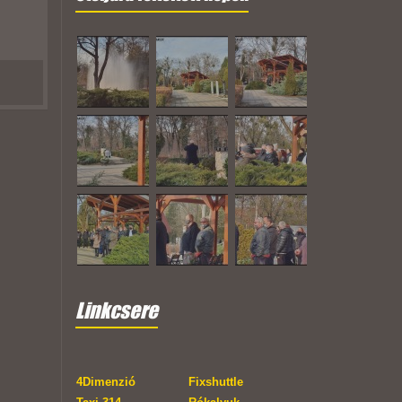
Linkcsere
4Dimenzió
Fixshuttle