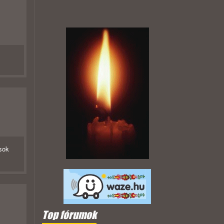
isok
Top fórumok