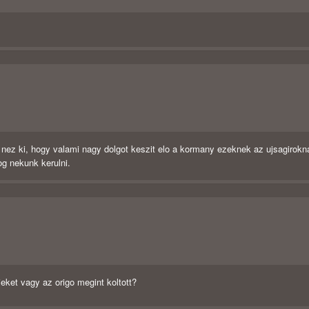
nez ki, hogy valami nagy dolgot keszit elo a kormany ezeknek az ujsagirokn
g nekunk kerulni.
ieket vagy az origo megint koltott?