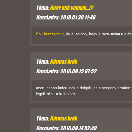
Téma:
Hogy mik vannak...!?
Hozzáadva: 2018.01.30 11:48
Sok faszsagot ir
, de a legjobb, hogy a taxis indiai rup
Téma:
Hármas brék
Hozzáadva: 2016.09.15 07:52
azert lassan kiderulnek a dolgok, ez a szegeny artatlan 
legyilkoljak a kulfoldieket
Téma:
Hármas brék
Hozzáadva: 2016.09.14 02:40