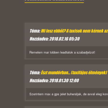
Téma:
Mi lesz ebből? A taxisok nem kérnek az
Hozzáadva: 2018.02.16 05:30
Remelem mar tobben leadtatok a szabadjelzot!
Téma:
Észt mundérban... (taxifájos élmények)
Hozzáadva: 2018.01.30 12:00
Szerintem max a gps jelet buheraljak, de avval eleg k