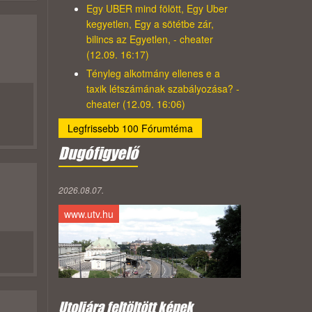
Egy UBER mind fölött, Egy Uber
kegyetlen, Egy a sötétbe zár,
bilincs az Egyetlen, - cheater
(12.09. 16:17)
Tényleg alkotmány ellenes e a
taxik létszámának szabályozása? -
cheater (12.09. 16:06)
Legfrissebb 100 Fórumtéma
Dugófigyelő
2026.08.07.
www.utv.hu
Utoljára feltöltött képek