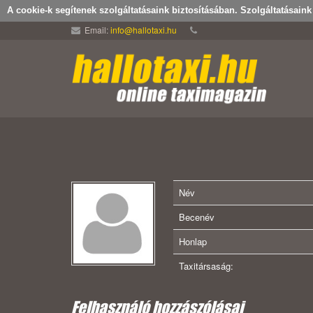
A cookie-k segítenek szolgáltatásaink biztosításában. Szolgáltatásain
Email:
info@hallotaxi.hu
Név
Becenév
Honlap
Taxitársaság:
Felhasználó hozzászólásai