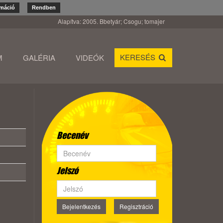
rmáció
Rendben
Alapítva: 2005. Bbetyár; Csogu; tomajer
KERESÉS
M
GALÉRIA
VIDEÓK
Becenév
Jelszó
Bejelentkezés
Regisztráció