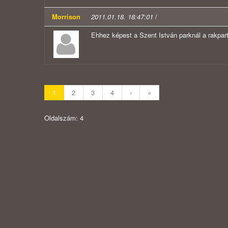
Morrison
2011.01.18. 18:47:01
/
Ehhez képest a Szent István parknál a rakparti
1
2
3
4
›
»
Oldalszám: 4