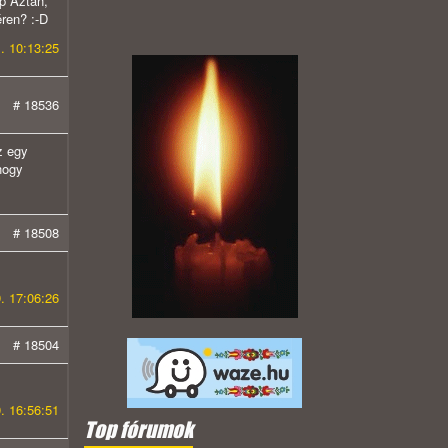
)p Aztán,
éren? :-D
. 10:13:25
# 18536
z egy
hogy
# 18508
. 17:06:26
# 18504
. 16:56:51
Top fórumok