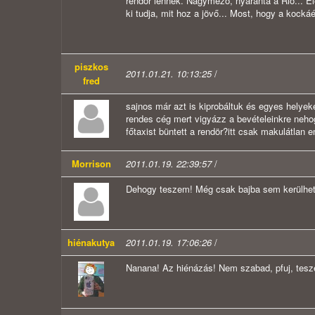
rendőr lennék. Nagymező, nyaranta a Rio... Elég
ki tudja, mit hoz a jövő... Most, hogy a kockáé 
piszkos
2011.01.21. 10:13:25
/
fred
sajnos már azt is kiprobáltuk és egyes helyeken 
rendes cég mert vigyázz a bevételeinkre neho
főtaxist büntett a rendör?itt csak makulátlan e
Morrison
2011.01.19. 22:39:57
/
Dehogy teszem! Még csak bajba sem kerülhetek
hiénakutya
2011.01.19. 17:06:26
/
Nanana! Az hiénázás! Nem szabad, pfuj, tesze