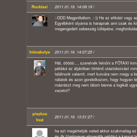
Rocktaxi
2011.01.19. 14:09:19
/
:-DDD Megpróbálom. :-)) Ha az etikást vagy az 
Egyébként olyanra is harapnak ami csak és kiz
megengedett sebesség túllépése, megfordulás 
hiénakutya
2011.01.19. 14:07:25
/
Hát, ööööö..., szeretnék felnőni a FŐTAXI kim
például az átjáróban történő utastoborzást mi
találnunk valamit, mert kurvára nem megy a bo
nálatok és azon gondolkozom, hogy hogyan lehe
másrészt meg nem látom benne a logikát ugye.
vezetni?
piszkos
2011.01.19. 13:51:27
/
fred
ha ezt megértetjük veled akkor szakmailag e
és ők türelmesen elmesélik.például a kassai t