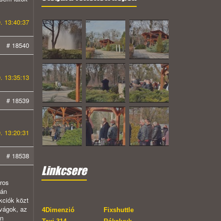
. 13:40:37
# 18540
. 13:35:13
# 18539
. 13:20:31
# 18538
Linkcsere
ros
kán
kciók közt
 vágok, az
4Dimenzió
Fixshuttle
en