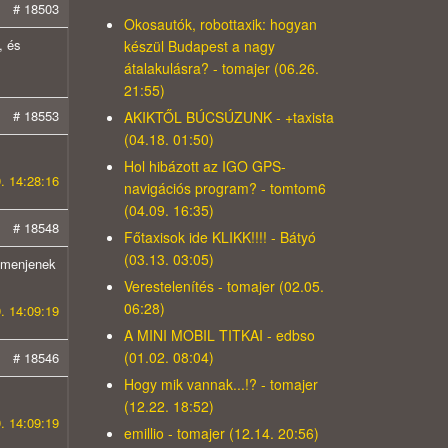
# 18503
Okosautók, robottaxik: hogyan
, és
készül Budapest a nagy
átalakulásra? - tomajer (06.26.
21:55)
# 18553
AKIKTŐL BÚCSÚZUNK - +taxista
(04.18. 01:50)
Hol hibázott az IGO GPS-
. 14:28:16
navigációs program? - tomtom6
(04.09. 16:35)
# 18548
Főtaxisok ide KLIKK!!!! - Bátyó
(03.13. 03:05)
e menjenek
Verestelenítés - tomajer (02.05.
06:28)
. 14:09:19
A MINI MOBIL TITKAI - edbso
(01.02. 08:04)
# 18546
Hogy mik vannak...!? - tomajer
(12.22. 18:52)
. 14:09:19
emillio - tomajer (12.14. 20:56)