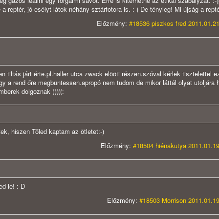
 gázos leállni egy forgalmi sávot. Erre is kitérhetne az etikai szabályzat. :-
a reptér, jó esélyt látok néhány sztárfotora is. :-) De tényleg! Mi újság a rept
Előzmény:
#18536 piszkos fred 2011.01.21
tiltás járt érte.pl.haller utca zwack elööti részen.szóval kérlek tisztelettel e
gy a rend őre megbüntessen.apropó nem tudom de mikor láttál olyat utoljára 
mberek dolgoznak (((((:
, hiszen Tőled kaptam az ötletet:-)
Előzmény:
#18504 hiénakutya 2011.01.19
d le! :-D
Előzmény:
#18503 Morrison 2011.01.19