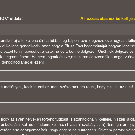
K" oldala!
A hozzászóláshoz be kell je
ő,amikor újra le kellene ülni a többi-még talpon lévő- cégvezetővel egy asztal
 el kellene gondolkodni azon,hogy a Plüss Taxi hegemóniáját,hogyan lehetne
 ezzel tenni lépéseket a szakma és a benne dolgozó, -Önöknek dolgozó és 
nak megmentésére. Ha nem fognak össze,a szakma összeomlik a negatív árv
 gondolkodjanak el ezen!
 a mellényes, kockás ember, mert szóvá mertem tenni, hogy elállják az utat!
ogy az ilyen helyeken történő tutizást is szankcionálni kellene, hiszen járd
kcionálni kell és mindenre kell hozni valami szabályt. :-))) Nem igazán fig
apvetően arra összpontosítok, hogy engem ne büntessen. Ötletem persze voln