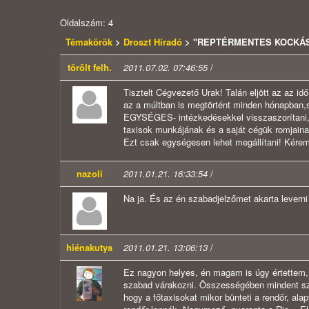
Oldalszám: 4
Témakörök
>
Droszt Híradó
> "REPTÉRMENTES KOCKÁSO
törölt felh.
2011.07.02. 07:46:55
/
Tisztelt Cégvezető Urak! Talán eljött az az id
az a múltban is megtörtént minden hónapban,s
EGYSÉGES- intézkedésekkel visszaszorítani,s
taxisok munkájának és a saját cégük romjai
Ezt csak egységesen lehet megállítani! Kérem
nazoli
2011.01.21. 16:33:54
/
Na ja. És az én szabadjelzőmet akarta leverni
hiénakutya
2011.01.21. 13:06:13
/
Ez nagyon helyes, én magam is úgy értettem, h
szabad várakozni. Összességében mindent szan
hogy a főtaxisokat mikor bünteti a rendőr, al