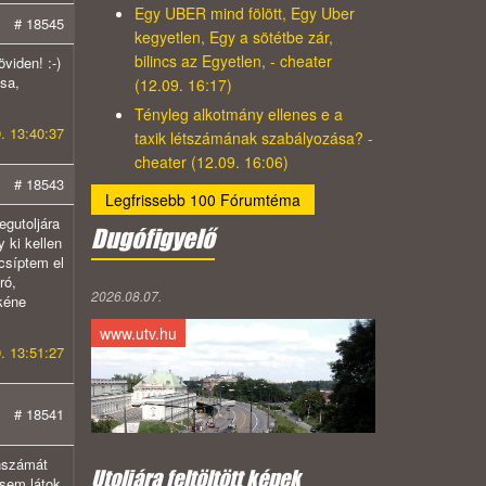
Egy UBER mind fölött, Egy Uber
# 18545
kegyetlen, Egy a sötétbe zár,
bilincs az Egyetlen, - cheater
viden! :-)
ása,
(12.09. 16:17)
Tényleg alkotmány ellenes e a
. 13:40:37
taxik létszámának szabályozása? -
cheater (12.09. 16:06)
# 18543
Legfrissebb 100 Fórumtéma
egutoljára
Dugófigyelő
 ki kellen
csíptem el
ró,
2026.08.07.
kéne
www.utv.hu
. 13:51:27
# 18541
onszámát
Utoljára feltöltött képek
 sem látok