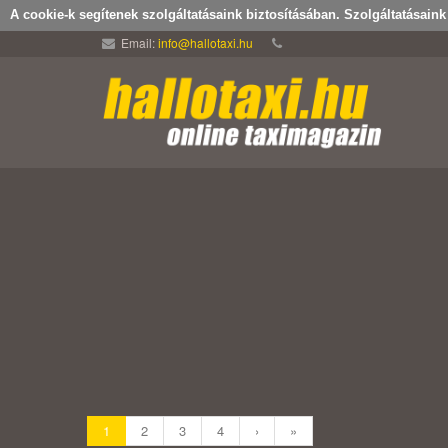
A cookie-k segítenek szolgáltatásaink biztosításában. Szolgáltatásain
Email:
info@hallotaxi.hu
1
2
3
4
›
»