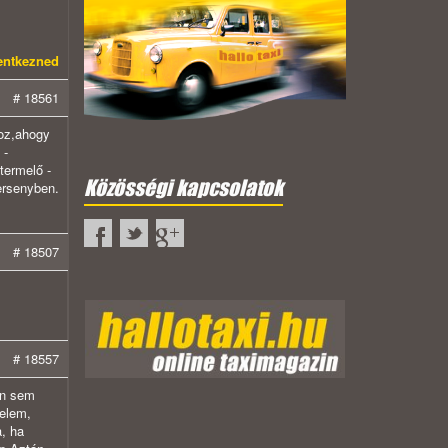
lentkezned
# 18561
hoz,ahogy
 -
termelő -
Közösségi kapcsolatok
ersenyben.
# 18507
# 18557
án sem
yelem,
a, ha