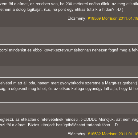
zem föl a címet, az rendben van, ha 200 méterrel odébb állok, az meg etikátl
tném a dolog logikáját. (És, ha pont egy etikás tutizik a hídon? :-D )
Előzmény:
#18509 Morrison 2011.01.18
orol mindenkit és ebböl következtetve.máshonnan nehezen fogná meg a feh
lvétel miatt áll oda, hanem mert gyönyörködni szeretne a Margit-szigetben:)
tság, a cégeknél még lehet, és az etikás kolléga ugyanúgy láthatja, hogy ki 
megteszi, az etikátlan címfelvételnek minősül. :-DDDDD Mondjuk, azt nem vá
zi föl a címet. Biztos kiterjedt besúgóhálózatot tartanak fönn. :-D
Előzmény:
#18532 Morrison 2011.01.18