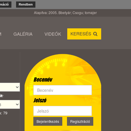
rmáció
Rendben
Alapítva: 2005. Bbetyár; Csogu; tomajer
KERESÉS
M
GALÉRIA
VIDEÓK
Becenév
e:
Jelszó
: 79
Bejelentkezés
Regisztráció