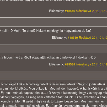
Előzmény:
#18540 hiénakutya 2011.01.19
kell! :-D Miért, Te érted? Nekem mindegy, ki magyarázza el. Na?
Előzmény:
#18539 Rocktaxi 2011.01.19
 hídon, mert a többit elzavarják etikátlan címfelvétel indokkal. :-DD
Előzmény:
#18538 hiénakutya 2011.01.19
izottság?! Etikai bizottság nélkül taxizás sem létezik! Nagyon jó kis etikai
eve mindenki etikás. Meg etikus is. Meg minden hasonló. A hatáskörünk a vá
 Ezt volt már, aki tapasztalta is... :-D Annyi a különbség, hogy viszonylag rit
 viszont végleges, és meg nem váltható tiltást adunk. Ezzel szemben a szan
uk komolyra! Mert itt azért mégis csak tutizásról beszélünk. Most amit én nem
étel, a másik meg mitől etikátlan. Ezt frankón levezethetné valaki, mert képb