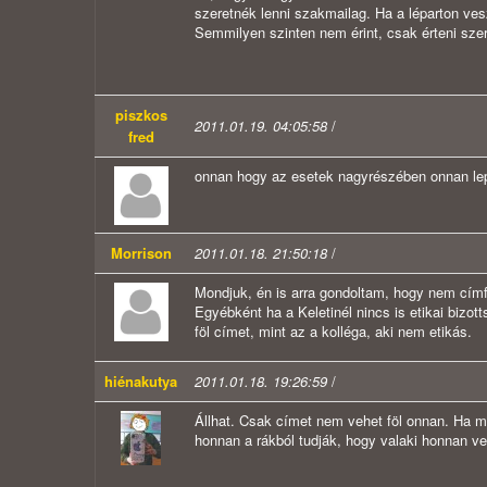
szeretnék lenni szakmailag. Ha a léparton ves
Semmilyen szinten nem érint, csak érteni szere
piszkos
2011.01.19. 04:05:58
/
fred
onnan hogy az esetek nagyrészében onnan lep
Morrison
2011.01.18. 21:50:18
/
Mondjuk, én is arra gondoltam, hogy nem címfe
Egyébként ha a Keletinél nincs is etikai bizot
föl címet, mint az a kolléga, aki nem etikás.
hiénakutya
2011.01.18. 19:26:59
/
Állhat. Csak címet nem vehet föl onnan. Ha 
honnan a rákból tudják, hogy valaki honnan ves