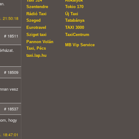
Taxi 314
Rókalyuk
an.
Szentendre
Tokio 170
Rádió Taxi
Új Taxi
. 21:50:18
Szeged
Tatabánya
Eurotravel
TAXI 3000
Sziget taxi
TaxiCentrum
# 18511
Pannon Volán
MB Vip Service
Taxi, Pécs
érházat.
taxi.lap.hu
# 18509
honnan vesz
# 18537
gom, hogy
. 18:47:01