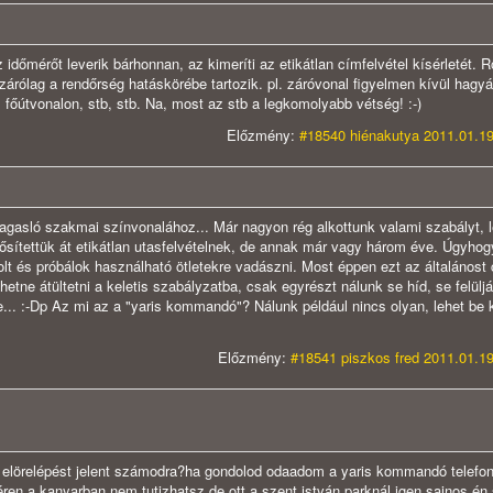
időmérőt leverik bárhonnan, az kimeríti az etikátlan címfelvétel kísérletét. Rö
árólag a rendőrség hatáskörébe tartozik. pl. záróvonal figyelmen kívül hagy
főútvonalon, stb, stb. Na, most az stb a legkomolyabb vétség! :-)
Előzmény:
#18540 hiénakutya 2011.01.19
agasló szakmai színvonalához... Már nagyon rég alkottunk valami szabályt, l
nősítettük át etikátlan utasfelvételnek, de annak már vagy három éve. Úgyhogy
lt és próbálok használható ötletekre vadászni. Most éppen ezt az általánost 
tne átültetni a keletis szabályzatba, csak egyrészt nálunk se híd, se felüljá
.. :-Dp Az mi az a "yaris kommandó"? Nálunk például nincs olyan, lehet be 
Előzmény:
#18541 piszkos fred 2011.01.19
z elörelépést jelent számodra?ha gondolod odaadom a yaris kommandó telef
éren a kanyarban nem tutizhatsz de ott a szent istván parknál igen.sajnos én