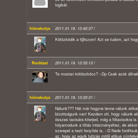
logikát.
hiénakutya
2011.01.19. 13:40:37
/
Kötözködik a f@szom! Azt se tudom, azt hogy 
Rocktaxi
2011.01.19. 13:35:13
/
Te mostan kötöszköcc? :-Dp Csak azok állnak a
hiénakutya
2011.01.19. 13:20:31
/
Nálunk??? Hát már hogyne lenne nálunk etikai b
bizottságunk van! Kezdem ott, hogy nálunk el
összes taxisára kiterjed, még a főtaxisokra is.
folyamodunk a tiltás intézményéhez, de akkor
szerepel a testi fenyítés is. :-D Nade fordíts
az, hogy az egyik tutizás mitől etikus címfelv