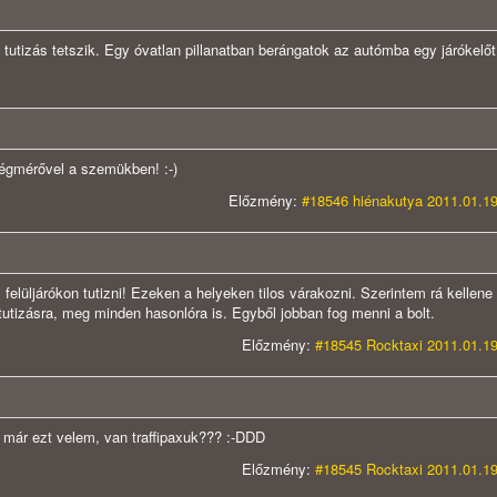
tutizás tetszik. Egy óvatlan pillanatban berángatok az autómba egy járókelőt
ségmérővel a szemükben! :-)
Előzmény:
#18546 hiénakutya 2011.01.19
 felüljárókon tutizni! Ezeken a helyeken tilos várakozni. Szerintem rá kellen
 tutizásra, meg minden hasonlóra is. Egyből jobban fog menni a bolt.
Előzmény:
#18545 Rocktaxi 2011.01.19
 már ezt velem, van traffipaxuk??? :-DDD
Előzmény:
#18545 Rocktaxi 2011.01.19