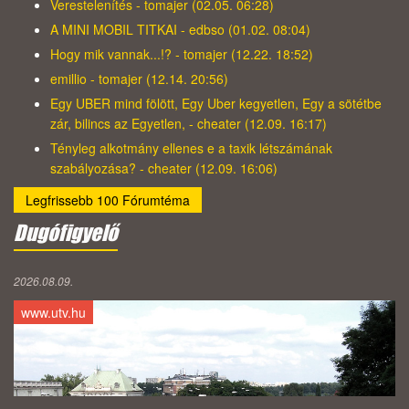
Verestelenítés - tomajer (02.05. 06:28)
A MINI MOBIL TITKAI - edbso (01.02. 08:04)
Hogy mik vannak...!? - tomajer (12.22. 18:52)
emillio - tomajer (12.14. 20:56)
Egy UBER mind fölött, Egy Uber kegyetlen, Egy a sötétbe
zár, bilincs az Egyetlen, - cheater (12.09. 16:17)
Tényleg alkotmány ellenes e a taxik létszámának
szabályozása? - cheater (12.09. 16:06)
Legfrissebb 100 Fórumtéma
Dugófigyelő
2026.08.09.
www.utv.hu