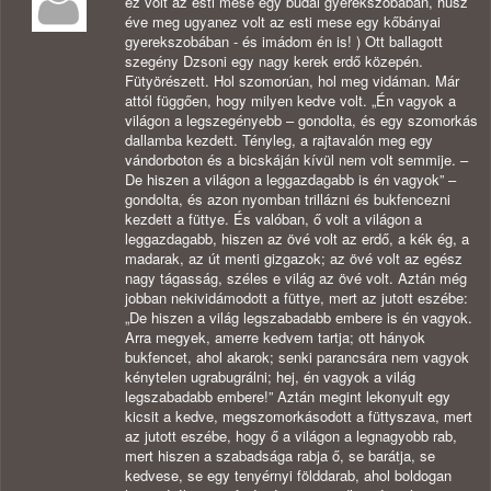
ez volt az esti mese egy budai gyerekszobában, húsz
éve meg ugyanez volt az esti mese egy kőbányai
gyerekszobában - és imádom én is! ) Ott ballagott
szegény Dzsoni egy nagy kerek erdő közepén.
Fütyörészett. Hol szomorúan, hol meg vidáman. Már
attól függően, hogy milyen kedve volt. „Én vagyok a
világon a legszegényebb – gondolta, és egy szomorkás
dallamba kezdett. Tényleg, a rajtavalón meg egy
vándorboton és a bicskáján kívül nem volt semmije. –
De hiszen a világon a leggazdagabb is én vagyok” –
gondolta, és azon nyomban trillázni és bukfencezni
kezdett a füttye. És valóban, ő volt a világon a
leggazdagabb, hiszen az övé volt az erdő, a kék ég, a
madarak, az út menti gizgazok; az övé volt az egész
nagy tágasság, széles e világ az övé volt. Aztán még
jobban nekividámodott a füttye, mert az jutott eszébe:
„De hiszen a világ legszabadabb embere is én vagyok.
Arra megyek, amerre kedvem tartja; ott hányok
bukfencet, ahol akarok; senki parancsára nem vagyok
kénytelen ugrabugrálni; hej, én vagyok a világ
legszabadabb embere!” Aztán megint lekonyult egy
kicsit a kedve, megszomorkásodott a füttyszava, mert
az jutott eszébe, hogy ő a világon a legnagyobb rab,
mert hiszen a szabadsága rabja ő, se barátja, se
kedvese, se egy tenyérnyi földdarab, ahol boldogan