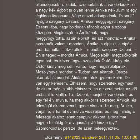
ellenségesek az erdők, szomorkásak a vándorlások, és
a nagy kék égbolt is olyan lenne Árnika nélkül, mint egy
jéghideg üvegbura. „Vége a szabadságodnak, Dzsoni!”
nyögte szegény Dzsoni. Amikor meggyógyult szegény
Dzsoni lába, nagy boldogan táncolt egyet a szoba
közepén. Megköszönte Árnikának, hogy
meggyógyította, aztán elpirult, és azt mondta: – Árnika,
szeretnék valamit mondani. Árnika is elpirult, a cipője
orrát bámulta. – Szeretlek – mondta szegény Dzsoni. –
Én is téged – mondta Árnika. Megölelték, megcsókolták
egymást, és kézen fogva szaladtak Östör király elé.
Östör király meg sem várta, hogy megszólaljanak.
Mosolyogva mondta: – Tudom, mit akartok. Össze
akartok házasodni. Áldásom rátok, gyermekeim. De
van egy kérésem. Elhiszem, hogy szeretitek egymást,
de akkor még inkább elhiszem, ha a szerelmetek az idő
próbáját is kiállja. Te, Dzsoni, menjél el vándorolni, és
egy fél é v múlva, ha még akkor is szereted Árnikát, és
feleségül akarod venni, gyere vissza. Te meg, Árnika,
várjál rá, s ha fél év múlva visszajön, és még mindig a
felesége akarsz lenni; csapunk akkora lakodalmat,
hogy a felhőkig ér a vigasság. Jó lesz-e így?
Szomorkodtak persze, de azért beleegyeztek.
Előzmény:
#148023 wanderer 2011.11.05. 13:01:36