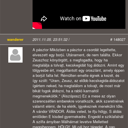
wanderer
2011.11.05. 23:51:32
/
# 148027
A pásztor Miközben a pásztor a csordát legeltette,
elveszett egy borjú. Utánament, de nem találta. Ekkor
Zeuszhoz könyörgött, s megfogadta, hogy ha
megtalálja a tolvajt, kecskegidát fog áldozni. Amint egy
tölgyesbe ért, megpillantott egy oroszlánt, amely éppen
a borjút falta fel. Rémülten emelte égnek a kezét, és
így szólt: "Uram, Zeusz, az előbb kecskegida-áldozatot
ígértem neked, ha megtalálom a tolvajt, de most már
bikát fogok áldozni, ha a rabló karmaitól
megmenekülök." (Aiszóposz) Ez a mese az olyan
szerencsétlen emberekre vonatkozik, akik szeretnének
valamit elérni, de ha elérik, igyekeznek menekülni tőle.
A vándor VÁNDOR. Áldás veled, te ifju hölgy, S áldás
emlőiden E kisded gyermekedre. Engedd e sziklafalnál
A szilfa árnyiban Málháimat levetve Melletted
megpihennem. HÖLGY. Mi cél hoz tégedet. A nap