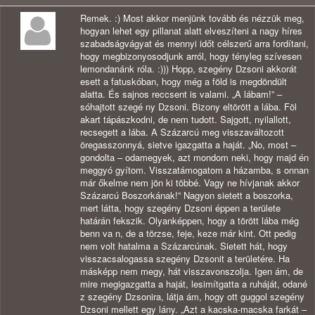
Remek. :) Most akkor menjünk tovább és nézzük meg,
hogyan lehet egy pillanat alatt elveszíteni a nagy híres
szabadságvágyat és mennyi időt célszerű arra fordítani,
hogy megbizonyosodjunk arról, hogy tényleg szívesen
lemondanánk róla. :))) Hopp, szegény Dzsoni akkorát
esett a fatuskóban, hogy még a föld is megdöndült
alatta. És sajnos reccsent is valami. „A lábam!” –
sóhajtott szegé ny Dzsoni. Bizony eltörött a lába. Föl
akart tápászkodni, de nem tudott. Sajgott, nyilallott,
recsegett a lába. A Százarcú meg visszaváltozott
öregasszonnyá, sietve igazgatta a haját. „No, most –
gondolta – odamegyek, azt mondom neki, hogy majd én
meggyó gyítom. Visszatámogatom a házamba, s onnan
már őkelme nem jön ki többé. Vagy ne hívjanak akkor
Százarcú Boszorkának!” Nagyon sietett a boszorka,
mert látta, hogy szegény Dzsoni éppen a területe
határán fekszik. Olyanképpen, hogy a törött lába még
benn va n, de a törzse, feje, keze már kint. Ott pedig
nem volt hatalma a Százarcúnak. Sietett hát, hogy
visszacsalogassa szegény Dzsonit a területére. Ha
másképp nem megy, hát visszavonszolja. Igen ám, de
mire megigazgatta a haját, lesimítgatta a ruháját, odané
z szegény Dzsonira, látja ám, hogy ott guggol szegény
Dzsoni mellett egy lány. „Azt a kacska-macska farkát –