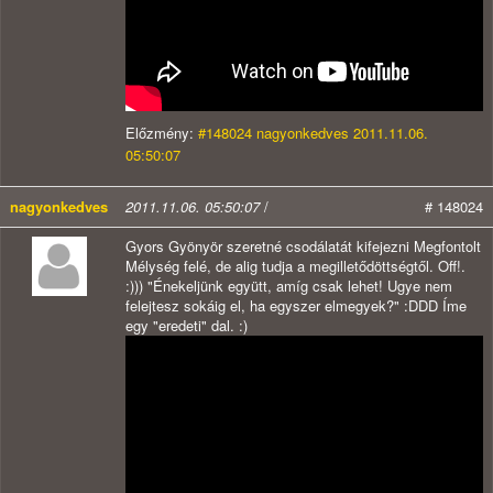
Előzmény:
#148024 nagyonkedves 2011.11.06.
05:50:07
nagyonkedves
2011.11.06. 05:50:07
/
# 148024
Gyors Gyönyör szeretné csodálatát kifejezni Megfontolt
Mélység felé, de alig tudja a megilletődöttségtől. Off!.
:))) "Énekeljünk együtt, amíg csak lehet! Ugye nem
felejtesz sokáig el, ha egyszer elmegyek?" :DDD Íme
egy "eredeti" dal. :)