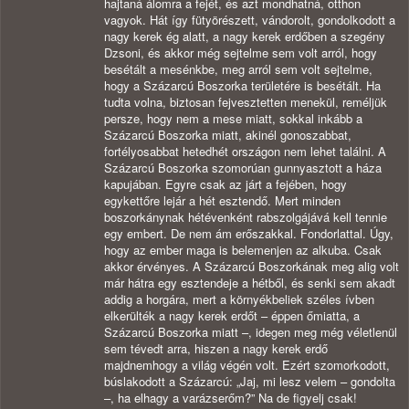
hajtaná álomra a fejét, és azt mondhatná, otthon
vagyok. Hát így fütyörészett, vándorolt, gondolkodott a
nagy kerek ég alatt, a nagy kerek erdőben a szegény
Dzsoni, és akkor még sejtelme sem volt arról, hogy
besétált a mesénkbe, meg arról sem volt sejtelme,
hogy a Százarcú Boszorka területére is besétált. Ha
tudta volna, biztosan fejvesztetten menekül, reméljük
persze, hogy nem a mese miatt, sokkal inkább a
Százarcú Boszorka miatt, akinél gonoszabbat,
fortélyosabbat hetedhét országon nem lehet találni. A
Százarcú Boszorka szomorúan gunnyasztott a háza
kapujában. Egyre csak az járt a fejében, hogy
egykettőre lejár a hét esztendő. Mert minden
boszorkánynak hétévenként rabszolgájává kell tennie
egy embert. De nem ám erőszakkal. Fondorlattal. Úgy,
hogy az ember maga is belemenjen az alkuba. Csak
akkor érvényes. A Százarcú Boszorkának meg alig volt
már hátra egy esztendeje a hétből, és senki sem akadt
addig a horgára, mert a környékbeliek széles ívben
elkerülték a nagy kerek erdőt – éppen őmiatta, a
Százarcú Boszorka miatt –, idegen meg még véletlenül
sem tévedt arra, hiszen a nagy kerek erdő
majdnemhogy a világ végén volt. Ezért szomorkodott,
búslakodott a Százarcú: „Jaj, mi lesz velem – gondolta
–, ha elhagy a varázserőm?” Na de figyelj csak!