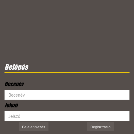
Belépés
Becenév
Jelszó
Bejelentkezés
Regisztráció