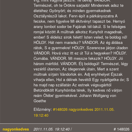
Természet, oh te Örökre sarjadó! Mindennek adsz te
életéhez Gyönyört; és minden gyermekednek
Osztályrészűl lakot. Fenn épít a párkányozatra A
fecske, nem figyelve Mi ékitvényt tapaszt be. Hernyó
arany lombot sodor be Fajának tél-lakúl. S te felséges
romjai között A múltnak alkotsz Kunyhót magadnak,
ember! S éldelsz sirok felett! Isten veled, te boldog nő!
HÖLGY. Hát nem maradsz? VÁNDOR. Az ég áldása
rátok, S e gyermekre! HÖLGY. Szerencse járjon útadon
VÁNDOR. Hová visz itt ez út Túl a hegyeken? HÖLGY.
Cumába. VÁNDOR. Mi messze fekszik? HÖLGY. Jó
három mérföld. VÁNDOR. Élj boldogúl! Természet, légy
vezérlő útamon, Az idegennek útain, Mert a szent
múltnak sírjain Vándorlok én. Adj enyhhelyet Éjszak
viharja ellen, Hol a délnek hevétől Egy nyárligetke óv; S
ha majd nap szállatán Az estnek végsugáritól
Betündökölt Kunyhómba térek, Ily kedves nő várjon
reám Ölébe' gyermekével. Johann Wolfgang von
Goethe
Előzmény:
#148026 nagyonkedves 2011.11.05.
19:12:40
nagyonkedves
2011.11.05. 19:12:40
/
# 148026