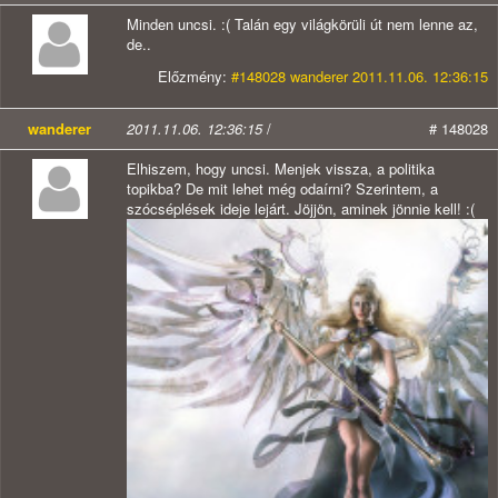
Minden uncsi. :( Talán egy világkörüli út nem lenne az,
de..
Előzmény:
#148028 wanderer 2011.11.06. 12:36:15
wanderer
2011.11.06. 12:36:15
/
# 148028
Elhiszem, hogy uncsi. Menjek vissza, a politika
topikba? De mit lehet még odaírni? Szerintem, a
szócséplések ideje lejárt. Jöjjön, aminek jönnie kell! :(