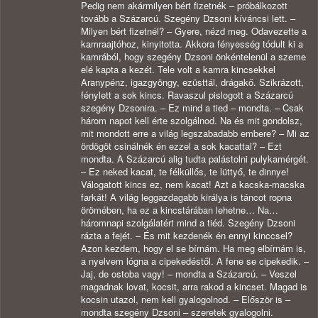
Pedig nem akármilyen bért fizetnék – próbálkozott
tovább a Százarcú. Szegény Dzsoni kíváncsi lett. –
Milyen bért fizetnél? – Gyere, nézd meg. Odavezette a
kamraajtóhoz, kinyitotta. Akkora fényesség tódult ki a
kamrából, hogy szegény Dzsoni önkéntelenül a szeme
elé kapta a kezét. Tele volt a kamra kincsekkel
Aranypénz, igazgyöngy, ezüsttál, drágakő. Szikrázott,
fénylett a sok kincs. Ravaszul pislogott a Százarcú
szegény Dzsonira. – Ez mind a tied – mondta. – Csak
három napot kell érte szolgálnod. Na és mit gondolsz,
mit mondott erre a világ legszabadabb embere? – Mi az
ördögöt csinálnék én ezzel a sok kacattal? – Ezt
mondta. A Százarcú alig tudta palástolni pulykamérgét.
– Ez neked kacat, te félküllős, te lüttyő, te dinnye!
Válogatott kincs ez, nem kacat! Azt a kacska-macska
farkát! A világ leggazdagabb királya is táncot ropna
örömében, ha ez a kincstárában lehetne… Na…
háromnapi szolgálatért mind a tiéd. Szegény Dzsoni
rázta a fejét. – És mit kezdenék én ennyi kinccsel?
Azon kezdem, hogy el se bírnám. Ha meg elbírnám is,
a nyelvem lógna a cipekedéstől. A fene se cipekedik. –
Jaj, de ostoba vagy! – mondta a Százarcú. – Veszel
magadnak lovat, kocsit, arra rakod a kincset. Magad is
kocsin utazol, nem kell gyalogolnod. – Először is –
mondta szegény Dzsoni – szeretek gyalogolni.