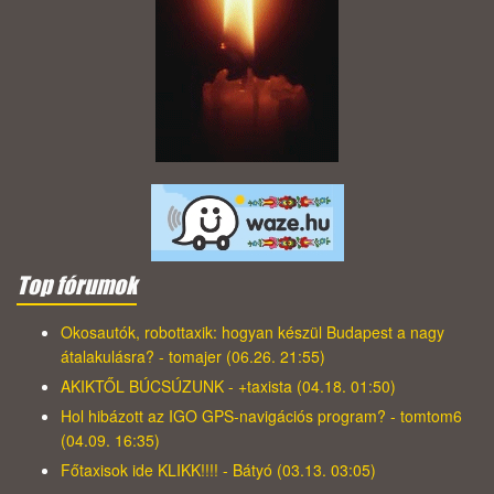
Top fórumok
Okosautók, robottaxik: hogyan készül Budapest a nagy
átalakulásra? - tomajer (06.26. 21:55)
AKIKTŐL BÚCSÚZUNK - +taxista (04.18. 01:50)
Hol hibázott az IGO GPS-navigációs program? - tomtom6
(04.09. 16:35)
Főtaxisok ide KLIKK!!!! - Bátyó (03.13. 03:05)