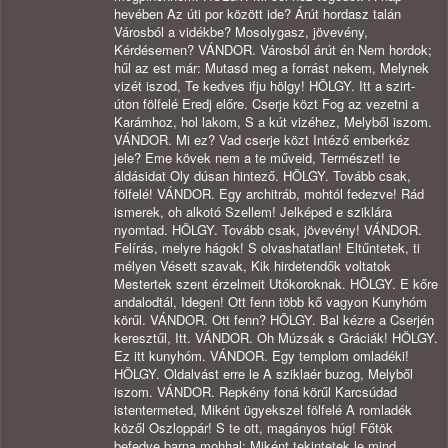
hevében Az úti por között ide? Árút hordasz talán
Városból a vidékbe? Mosolygasz, jövevény,
Kérdésemen? VÁNDOR. Városból árút én Nem hordok;
hűl az est már: Mutasd meg a forrást nekem, Melynek
vizét iszod, Te kedves ifju hölgy! HÖLGY. Itt a szirt-
úton fölfelé Eredj előre. Cserje közt Fog az vezetni a
Karámhoz, hol lakom, S a kút vizéhez, Melyből iszom.
VÁNDOR. Mi ez? Vad cserje közt Intéző emberkéz
jele? Eme kövek nem a te műveid, Természet! te
áldásidat Oly dúsan hintező. HÖLGY. Tovább csak,
fölfelé! VÁNDOR. Egy architráb, mohtól fedezve! Rád
ismerek, oh alkotó Szellem! Jelképed e sziklára
nyomtad. HÖLGY. Tovább csak, jövevény! VÁNDOR.
Felírás, melyre hágok! S olvashatatlan! Eltűntetek, ti
mélyen Vésett szavak, Kik hirdetendők voltatok
Mestertek szent érzelmeit Utókoroknak. HÖLGY. E kőre
andalodtál, Idegen! Ott fenn több kő vagyon Kunyhóm
körűl. VÁNDOR. Ott fenn? HÖLGY. Bal kézre a Cserjén
keresztűl, Itt. VÁNDOR. Oh Múzsák s Gráciák! HÖLGY.
Ez itt kunyhóm. VÁNDOR. Egy templom omladéki!
HÖLGY. Oldalvást erre le A sziklaér buzog, Melyből
iszom. VÁNDOR. Repkény foná körűl Karcsúdad
istentermeted, Miként ügyekszel fölfelé A romladék
közől Oszloppár! S te ott, magányos húg! Főtök
befedve barna mohhal; Miként tekintetek le mind