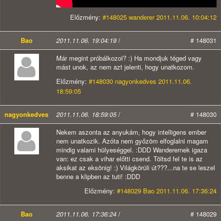
Előzmény:
#148025 wanderer 2011.11.06. 10:04:12
Bao
2011.11.06. 19:04:19
/
# 148031
Már megint próbálkozol? :) Ha mondjuk téged vagy
mást unok, az nem azt jelenti, hogy unatkozom.
Előzmény:
#148030 nagyonkedves 2011.11.06.
18:59:05
nagyonkedves
2011.11.06. 18:59:05
/
# 148030
Nekem aszonta az anyukám, hogy intelligens ember
nem unatkozik. Azóta nem győzöm elfoglalni magam
mindig valami hülyeséggel. :DDD Wanderernek igaza
van: ez csak a vihar előtti csend. Töltsd fel te is az
aksikat az eksönig! :) Világkörüli út???...na te se leszel
benne a klipben az tuti! :DDD
Előzmény:
#148029 Bao 2011.11.06. 17:36:24
Bao
2011.11.06. 17:36:24
/
# 148029