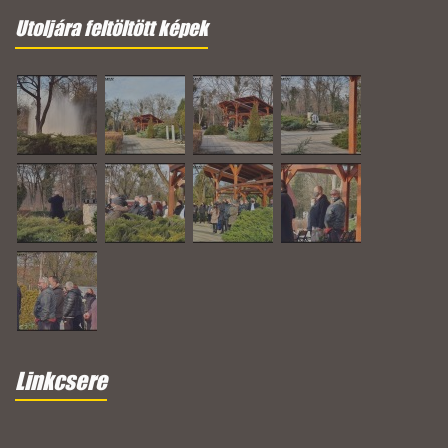
Utoljára feltöltött képek
Linkcsere