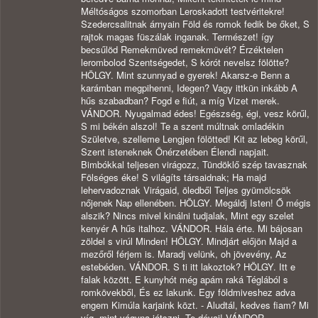
Méltóságos szomorban Leroskadott testvéritekre!
Szedercsalitnak árnyain Föld és romok fedik be őket, S
rajtok magas füszálak inganak. Természet! így
becsűlöd Remekmüved remekmüvét? Érzéktelen
lerombolod Szentségedet, S kórót nevelsz fölötte?
HÖLGY. Mint szunnyad e gyerek! Akarsz-e Benn a
karámban megpihenni, Idegen? Vagy ittkün inkább A
hűs szabadban? Fogd e fiút, a míg Vizet merek.
VÁNDOR. Nyugalmad édes! Egészség, égi, vesz körűl,
S mi békén alszol! Te a szent múltnak omladékin
Születve, szelleme Lengjen fölötted! Kit az lebeg körűl,
Szent isteneknek Önérzetében Élendi napjait.
Bimbókkal teljesen virágozz, Tündöklő szép tavasznak
Fölséges éke! S világíts társaidnak; Ha majd
lehervadoznak Virágaid, öledből Teljes gyümölcsök
nőjenek Nap ellenében. HÖLGY. Megáldj Isten! Ő mégis
alszik? Nincs mivel kinálni tudjalak, Mint egy szelet
kenyér A hűs italhoz. VÁNDOR. Hála érte. Mi bájosan
zöldel s virúl Minden! HÖLGY. Mindjárt előjön Majd a
mezőről férjem is. Maradj velünk, oh jövevény, Az
estebéden. VÁNDOR. S ti itt lakoztok? HÖLGY. Itt e
falak között. E kunyhót még apám raká Téglából s
romkövekből, És ez lakunk. Egy földmiveshez adva
engem Kimúla karjaink közt. - Aludtál, kedves fiam? Mi
víg, mint vágyna játszni. Te dévaj! VÁNDOR.