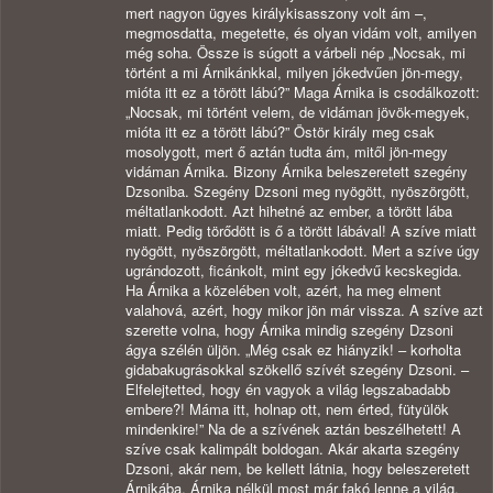
mert nagyon ügyes királykisasszony volt ám –,
megmosdatta, megetette, és olyan vidám volt, amilyen
még soha. Össze is súgott a várbeli nép „Nocsak, mi
történt a mi Árnikánkkal, milyen jókedvűen jön-megy,
mióta itt ez a törött lábú?” Maga Árnika is csodálkozott:
„Nocsak, mi történt velem, de vidáman jövök-megyek,
mióta itt ez a törött lábú?” Östör király meg csak
mosolygott, mert ő aztán tudta ám, mitől jön-megy
vidáman Árnika. Bizony Árnika beleszeretett szegény
Dzsoniba. Szegény Dzsoni meg nyögött, nyöszörgött,
méltatlankodott. Azt hihetné az ember, a törött lába
miatt. Pedig törődött is ő a törött lábával! A szíve miatt
nyögött, nyöszörgött, méltatlankodott. Mert a szíve úgy
ugrándozott, ficánkolt, mint egy jókedvű kecskegida.
Ha Árnika a közelében volt, azért, ha meg elment
valahová, azért, hogy mikor jön már vissza. A szíve azt
szerette volna, hogy Árnika mindig szegény Dzsoni
ágya szélén üljön. „Még csak ez hiányzik! – korholta
gidabakugrásokkal szökellő szívét szegény Dzsoni. –
Elfelejtetted, hogy én vagyok a világ legszabadabb
embere?! Máma itt, holnap ott, nem érted, fütyülök
mindenkire!” Na de a szívének aztán beszélhetett! A
szíve csak kalimpált boldogan. Akár akarta szegény
Dzsoni, akár nem, be kellett látnia, hogy beleszeretett
Árnikába. Árnika nélkül most már fakó lenne a világ,