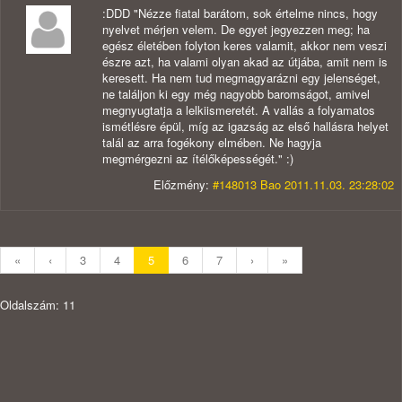
:DDD "Nézze fiatal barátom, sok értelme nincs, hogy
nyelvet mérjen velem. De egyet jegyezzen meg; ha
egész életében folyton keres valamit, akkor nem veszi
észre azt, ha valami olyan akad az útjába, amit nem is
keresett. Ha nem tud megmagyarázni egy jelenséget,
ne találjon ki egy még nagyobb baromságot, amivel
megnyugtatja a lelkiismeretét. A vallás a folyamatos
ismétlésre épül, míg az igazság az első hallásra helyet
talál az arra fogékony elmében. Ne hagyja
megmérgezni az ítélőképességét." :)
Előzmény:
#148013 Bao 2011.11.03. 23:28:02
«
‹
3
4
5
6
7
›
»
Oldalszám: 11