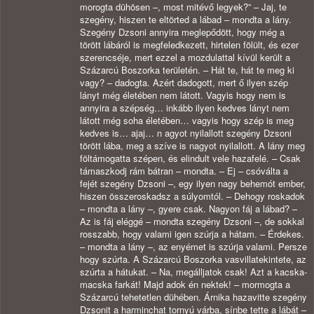
morogta dühösen –, most mitévő legyek?” – Jaj, te
szegény, hiszen te eltörted a lábad – mondta a lány.
Szegény Dzsoni annyira meglepődött, hogy még a
törött lábáról is megfeledkezett, hirtelen fölült, és ezer
szerencséje, mert ezzel a mozdulattal kívül került a
Százarcú Boszorka területén. – Hát te, hát te meg ki
vagy? – dadogta. Azért dadogott, mert ő ilyen szép
lányt még életében nem látott. Vagyis hogy nem is
annyira a szépség… inkább ilyen kedves lányt nem
látott még soha életében… vagyis hogy szép is meg
kedves is… ajaj… n agyot nyilallott szegény Dzsoni
törött lába, meg a szíve is nagyot nyilallott. A lány meg
föltámogatta szépen, és elindult vele hazafelé. – Csak
támaszkodj rám bátran – mondta. – Ej – csóválta a
fejét szegény Dzsoni –, egy ilyen nagy behemót ember,
hiszen összeroskadsz a súlyomtól. – Dehogy roskadok
– mondta a lány –, gyere csak. Nagyon fáj a lábad? –
Az is fáj eléggé – mondta szegény Dzsoni –, de sokkal
rosszabb, hogy valami igen szúrja a hátam. – Érdekes.
– mondta a lány –, az enyémet is szúrja valami. Persze
hogy szúrta. A Százarcú Boszorka vasvillatekintete, az
szúrta a hátukat. – Na, megálljatok csak! Azt a kacska-
macska farkát! Majd adok én nektek! – mormogta a
Százarcú tehetetlen dühében. Árnika hazavitte szegény
Dzsonit a harminchat tornyú várba, sínbe tette a lábát –