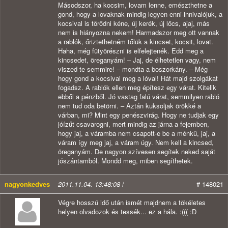
Másodszor, ha kocsim, lovam lenne, emészthetne a
gond, hogy a lovaknak mindig legyen enni-innivalójuk, a
kocsival is törődni kéne, új kerék, új lőcs, ajaj, más
nem is hiányozna nekem! Harmadszor meg ott vannak
a rablók, őriztethetném tőlük a kincset, kocsit, lovat.
Haha, még fütyörészni is elfelejtenék. Edd meg a
kincsedet, öreganyám! – Jaj, de élhetetlen vagy, nem
viszed te semmire! – mondta a boszorkány. – Még
hogy gond a kocsival meg a lóval! Hát majd szolgákat
fogadsz. A rablók ellen meg építesz egy várat. Kitelik
ebből a pénzből. Jó vastag falú várat, semmilyen rabló
nem tud oda betörni. – Aztán kuksoljak örökké a
várban, mi? Mint egy penészvirág. Hogy ne tudjak egy
jóízűt csavarogni, mert mindig az járna a fejemben,
hogy jaj, a váramba nem csapott-e be a ménkű, jaj, a
váram így meg jaj, a váram úgy. Nem kell a kincsed,
öreganyám. De nagyon szívesen segítek neked saját
jószántamból. Mondd meg, miben segíthetek.
nagyonkedves
2011.11.04. 13:48:08
/
# 148021
Végre hosszú idő után ismét majdnem a tökéletes
helyen olvadozok és tessék... ez a hála. :((( :D