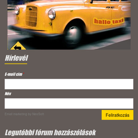
Hírlevél
E-mail cím
*
Név
Email marketing
by NeoSoft
Legutóbbi fórum hozzászólások