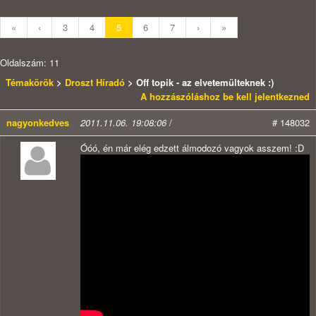
«
‹
3
4
5
6
7
›
»
Oldalszám: 11
Témakörök
>
Droszt Híradó
> Off topik - az elvetemülteknek :)
A hozzászóláshoz be kell jelentkezned
nagyonkedves
2011.11.06. 19:08:06
/
# 148032
Óóó, én már elég edzett álmodozó vagyok asszem! :D