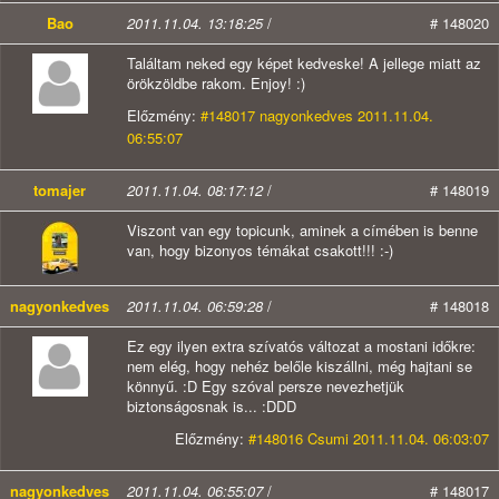
Bao
2011.11.04. 13:18:25
/
# 148020
Találtam neked egy képet kedveske! A jellege miatt az
örökzöldbe rakom. Enjoy! :)
Előzmény:
#148017 nagyonkedves 2011.11.04.
06:55:07
tomajer
2011.11.04. 08:17:12
/
# 148019
Viszont van egy topicunk, aminek a címében is benne
van, hogy bizonyos témákat csakott!!! :-)
nagyonkedves
2011.11.04. 06:59:28
/
# 148018
Ez egy ilyen extra szívatós változat a mostani időkre:
nem elég, hogy nehéz belőle kiszállni, még hajtani se
könnyű. :D Egy szóval persze nevezhetjük
biztonságosnak is... :DDD
Előzmény:
#148016 Csumi 2011.11.04. 06:03:07
nagyonkedves
2011.11.04. 06:55:07
/
# 148017