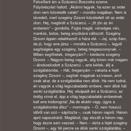
Felcsillant ám a Százarcú Boszorka szeme.
Fütyörészést hallott. „Akármi legyek, ha ezen az erdei
úton nem közeledik valaki” – mondta magában. Nem is
tévedett, mert szegény Dzsoni közeledett ott az erdei
úton. Hej, megörült a Százarcú. – „Itt jön az én
emberem” – gondolta. Fogta magát, vénséges vén,
mankós, botos, beteg anyókává változott. Szegény
Dzsoni éppen odaérkezett a háza elé. – Jaj, szép fiam,
de jó, hogy erre jársz – mondta a Százarcú –, legyél
segítségére egy szegény, beteg öregasszonynak. –
Miben segíthetek, öreganyám? – kérdezte szegény
Dzsoni. – Nagyon beteg vagyok, alig bírom már magam
– álnokoskodott a Százarcú -, arra kérlek, állj a
szolgálatomba. – Hát, öreganyám – vakarta a fejét
szegény Dzsoni –, segítek magának szívesen, amit
csak akar, de a szolgálatába nem állok. Ha nem tudná,
én vagyok a világ legszabadabb embere, nem állok hát
senki szolgálatába. Hej, elsápadt ám a Százarcú, az
ördög vinné el, épp a világ legszabadabb emberének
kell erre kódorognia! „Na de akárki vagy, úgyis a
szolgálatomba állsz” – mormogta. – Ó, nem hosszú
időről van szó – sápítozta –, csak három napról. Három
apró napocskáról. Meglátod, úgy elszáll a három nap,
hogy észre sem veszed. – Nem – rázta a fejét szegény
Dzsoni –, egy fél percre se állok senki szolgálatába. –