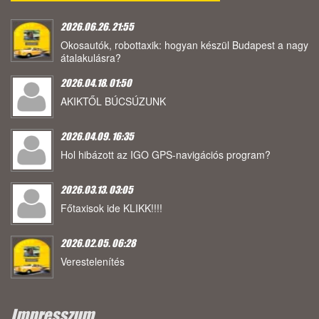
2026.06.26. 21:55
Okosautók, robottaxik: hogyan készül Budapest a nagy
átalakulásra?
2026.04.18. 01:50
AKIKTŐL BÚCSÚZUNK
2026.04.09. 16:35
Hol hibázott az IGO GPS-navigációs program?
2026.03.13. 03:05
Főtaxisok ide KLIKK!!!!
2026.02.05. 06:28
Verestelenítés
Impresszum