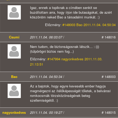
Igaz, ennek a topiknak a címében senkit se
buzdítottam arra, hogy írjon ide butaságokat, de azért
köszönöm neked Bao a társadalmi munkát. :)
Előzmény:
#148003 Bao 2011.11.04. 04:50:34
Csumi
2011.11.04. 06:03:07
/
# 148016
Nem tudom, de biztonságosnak látszik... :-)))
(túlpörögni biztos nem fog...)
Előzmény:
#147994 nagyonkedves 2011.11.03.
21:13:51
Bao
2011.11.04. 04:50:34
/
# 148003
Az a bajotok, hogy egyre kevesebb ember hagyja
megmérgezni az ítélőképességét tőletek, a belvárosi
romkocsmák törzsközönségének beteg
szellemiségétől. :)
nagyonkedves
2011.11.04. 00:19:27
/
# 148015