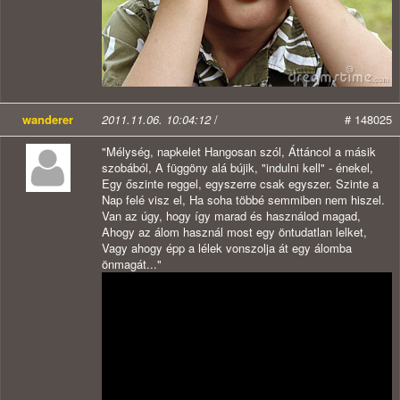
wanderer
2011.11.06. 10:04:12
/
# 148025
"Mélység, napkelet Hangosan szól, Áttáncol a másik
szobából, A függöny alá bújik, "indulni kell" - énekel,
Egy őszinte reggel, egyszerre csak egyszer. Szinte a
Nap felé visz el, Ha soha többé semmiben nem hiszel.
Van az úgy, hogy így marad és használod magad,
Ahogy az álom használ most egy öntudatlan lelket,
Vagy ahogy épp a lélek vonszolja át egy álomba
önmagát..."