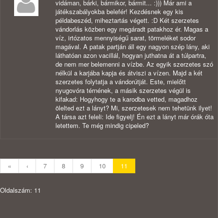
vidáman, bárki, bármikor, bármit... :))) Már ami a
játékszabályokba belefér! Kezdésnek egy kis
példabeszéd, miheztartás végett. :D Két szerzetes
vándorlás közben egy megáradt patakhoz ér. Magas a
víz, irtózatos mennyiségű sarat, törmeléket sodor
magával. A patak partján áll egy nagyon szép lány, aki
láthatóan azon vacillál, hogyan juthatna át a túlpartra,
de nem mer belemenni a vízbe. Az egyik szerzetes szó
nélkül a karjába kapja és átviszi a vízen. Majd a két
szerzetes folytatja a vándorútját. Este, mielőtt
nyugovóra térnének, a másik szerzetes végül is
kifakad: Hogyhogy te a karodba vetted, magadhoz
ölelted ezt a lányt? Mi, szerzetesek nem tehetünk ilyet!
A társa azt feleli: Ide figyelj! Én ezt a lányt már órák óta
letettem. Te még mindig cipeled?
«
‹
7
8
9
10
11
Oldalszám: 11