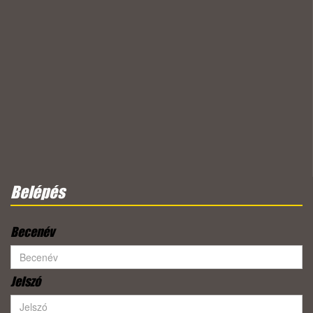
Belépés
Becenév
Jelszó