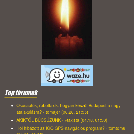
Top fórumok
Okosautók, robottaxik: hogyan készül Budapest a nagy
átalakulásra? - tomajer (06.26. 21:55)
AKIKTŐL BÚCSÚZUNK - +taxista (04.18. 01:50)
Hol hibázott az IGO GPS-navigációs program? - tomtom6