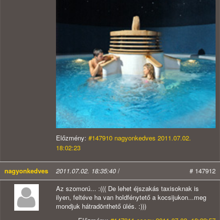
Előzmény:
#147910 nagyonkedves 2011.07.02.
18:02:23
nagyonkedves
2011.07.02. 18:35:40
/
# 147912
Az szomorú... :((( De lehet éjszakás taxisoknak is
ilyen, feltéve ha van holdfénytető a kocsijukon...meg
mondjuk hátradönthető ülés. :)))