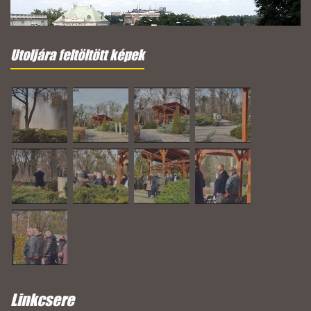
Utoljára feltöltött képek
Linkcsere