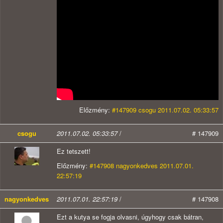
Előzmény:
#147909 csogu 2011.07.02. 05:33:57
csogu
2011.07.02. 05:33:57
/
# 147909
Ez tetszett!
Előzmény:
#147908 nagyonkedves 2011.07.01.
22:57:19
nagyonkedves
2011.07.01. 22:57:19
/
# 147908
Ezt a kutya se fogja olvasni, úgyhogy csak bátran,