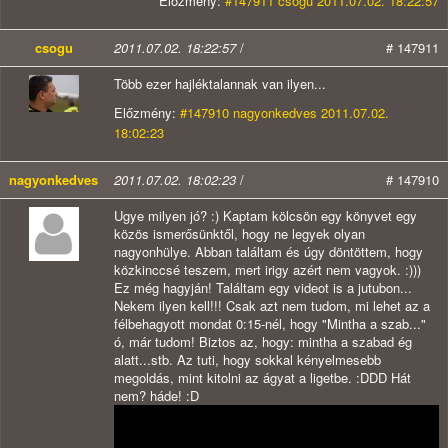
Előzmény:
#147911 csogu 2011.07.02. 18:22:57
csogu
2011.07.02. 18:22:57
/
# 147911
Több ezer hajléktalannak van ilyen...
Előzmény:
#147910 nagyonkedves 2011.07.02.
18:02:23
nagyonkedves
2011.07.02. 18:02:23
/
# 147910
Ugye milyen jó? :) Kaptam kölcsön egy könyvet egy
közös ismerősünktől, hogy ne legyek olyan
nagyonhülye. Abban találtam és úgy döntöttem, hogy
közkinccsé teszem, mert irigy azért nem vagyok. :)))
Ez még hagyján! Találtam egy videot is a jutubon...
Nekem ilyen kell!!! Csak azt nem tudom, mi lehet az a
félbehagyott mondat 0:15-nél, hogy "Mintha a szab..."
ó, már tudom! Biztos az, hogy: mintha a szabad ég
alatt...stb. Az tuti, hogy sokkal kényelmesebb
megoldás, mint kitolni az ágyat a ligetbe. :DDD Hát
nem? háde! :D