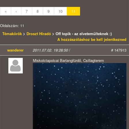
«
‹
7
8
9
10
11
Oldalszám: 11
Témakörök
>
Droszt Híradó
> Off topik - az elvetemülteknek :)
A hozzászóláshoz be kell jelentkezned
wanderer
2011.07.02. 19:28:50
/
# 147913
Miskolctapolcai Barlangfürdő, Csillagterem