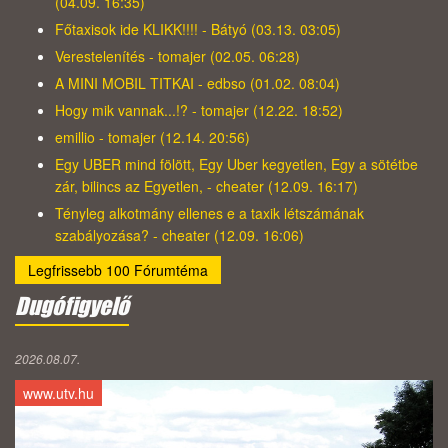
(04.09. 16:35)
Főtaxisok ide KLIKK!!!! - Bátyó (03.13. 03:05)
Verestelenítés - tomajer (02.05. 06:28)
A MINI MOBIL TITKAI - edbso (01.02. 08:04)
Hogy mik vannak...!? - tomajer (12.22. 18:52)
emillio - tomajer (12.14. 20:56)
Egy UBER mind fölött, Egy Uber kegyetlen, Egy a sötétbe
zár, bilincs az Egyetlen, - cheater (12.09. 16:17)
Tényleg alkotmány ellenes e a taxik létszámának
szabályozása? - cheater (12.09. 16:06)
Legfrissebb 100 Fórumtéma
Dugófigyelő
2026.08.07.
www.utv.hu