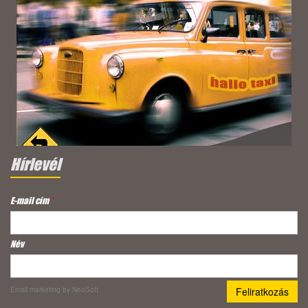
Hírlevél
E-mail cím
*
Név
Email marketing
by NeoSoft