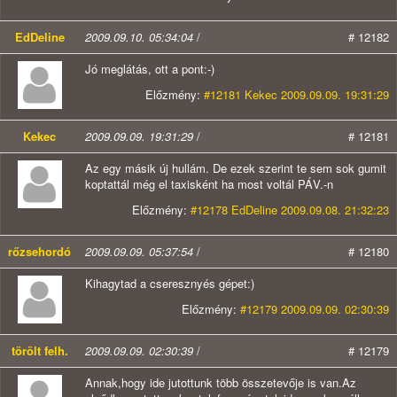
EdDeline
2009.09.10. 05:34:04
/
# 12182
Jó meglátás, ott a pont:-)
Előzmény:
#12181 Kekec 2009.09.09. 19:31:29
Kekec
2009.09.09. 19:31:29
/
# 12181
Az egy másik új hullám. De ezek szerint te sem sok gumit
koptattál még el taxisként ha most voltál PÁV.-n
Előzmény:
#12178 EdDeline 2009.09.08. 21:32:23
rőzsehordó
2009.09.09. 05:37:54
/
# 12180
Kihagytad a cseresznyés gépet:)
Előzmény:
#12179 2009.09.09. 02:30:39
törölt felh.
2009.09.09. 02:30:39
/
# 12179
Annak,hogy ide jutottunk több összetevője is van.Az