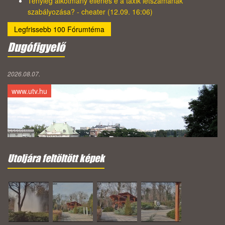
Tényleg alkotmány ellenes e a taxik létszámának
szabályozása? - cheater (12.09. 16:06)
Legfrissebb 100 Fórumtéma
Dugófigyelő
2026.08.07.
www.utv.hu
Utoljára feltöltött képek