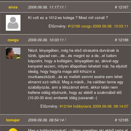
siros
2009.09.08. 11:17:11
/
# 12167
Ki volt ez a 1012-es kolega ? Most mit csinál ?
Előzmény:
#12166 csogu 2009.09.08. 10:03:11
csogu
2009.09.08. 10:03:11
/
# 12166
Nézd, lényegében, még ha első olvasatra durvának is
tűnik, igazad van...de...és megint ez a de...el tudom
képzelni, hogy a kollégám, lényegében az, akivel egy
kenyeret eszem, milyen állapotban lehetett már, ha eljutott
ideáig, hogy hagyta maga alól kihúzni a
munkaeszközét...és ez mellett semmi esetre sem lehet
elmenni szó nélkül. Meg a másik...ha valóban lenne egy
szabályozás, ami a létszámot érinti, akkor talán nem
kellene odáig eljutnunk, hogy az ebből a szakmából élő
(10-20-30 éve) emberek idáig jussanak:-(
Előzmény:
#12164 hobbytaxis 2009.09.08. 08:14:07
tomajer
2009.09.08. 08:54:14
/
# 12165
Meg a hobbytaxisokat! :-) Hogy megéljen aki ebből tartja el