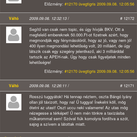
Előzmény:
#12170 üvegtigris 2009.09.08. 12:05:56
Váltó
2009.09.08. 12:32:13
/
# 12172
Segítő van csak nem topic, és úgy hívják BKV. Ott a
megfelelő embereknek 50.000.Ft-ot fizetnek azért, hogy
megmondják egy fénymásolóról, hogy az jó, vagy nem jó!
400 ilyen megmondási lehetőség volt, 20 milláért, de úgy
látszik csak egy szegény jelentkező, aki 3 milliárddal
tartozik az APEH-nak. Úgy hogy csak figyeljetek minden
lehetőségre!
Előzmény:
#12170 üvegtigris 2009.09.08. 12:05:56
Váltó
2009.09.08. 12:26:11
/
# 12171
Rosszú tuggyátok! Há tennap néztem, oszta Bángó lyány
ollan jól táxizott, hogy na! Ű tuggya! Ínekelni köll, mög
ötetni az utast! Oszt uccu neki valamerre! Az utas mög
nézegesse a térképet! Ű nem mén tönkre a taxizásba
műkarommal sem! Szóval fiúk komolyra fordítva a szót,
sajog a szívem a látottak miatt.