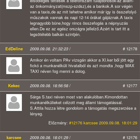
elsődleges tettesek a telefonszám tulajdonosok-az állam-
az önkormányzat(mszp-szdsz),és a bankok.A sor végén
van a taxis,de az mit tehetne amikor már igy is összefolyó
műszakok vannak és napi 12-14 órákat gájáznak.A taxis
legnagyobb büne,hogy nincs összefogás a népnyuzás
ellen.De ez az egész országra jellelző.Azért is tart itt a
legsötétebb balkán szintjén.
EdDeline
2009.09.08. 21:32:23
/
# 12178
Amikor én voltam PAv vizsgán akkor a XI.ker ből jött egy
fickó a munkanélküli hivatalból és azt mondta ,hogy MAX
TAXI néven fog menni a dolog.
Kekec
2009.09.08. 18:56:58
/
# 12177
Sárga S.taxi néven most van alakulóban.Kimondottan
munkanélkülieket célzott meg állami támogatással.
S.Attila hozza létre gondolom a támogatás megszerzése a
lényeg.
Előzmény:
#12176 karcsee 2009.09.08. 18:01:29
karcsee
2009.09.08. 18:01:29
/
# 12176