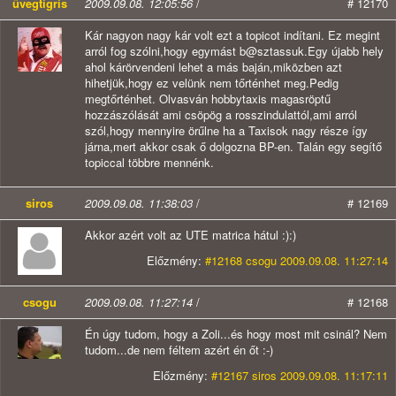
üvegtigris
2009.09.08. 12:05:56
/
# 12170
Kár nagyon nagy kár volt ezt a topicot indítani. Ez megint
arról fog szólni,hogy egymást b@sztassuk.Egy újabb hely
ahol kárörvendeni lehet a más baján,miközben azt
hihetjük,hogy ez velünk nem tőrténhet meg.Pedig
megtőrténhet. Olvasván hobbytaxis magasröptű
hozzászólását ami csöpög a rosszindulattól,ami arról
szól,hogy mennyire örűlne ha a Taxisok nagy része így
járna,mert akkor csak ő dolgozna BP-en. Talán egy segítő
topiccal többre mennénk.
siros
2009.09.08. 11:38:03
/
# 12169
Akkor azért volt az UTE matrica hátul :):)
Előzmény:
#12168 csogu 2009.09.08. 11:27:14
csogu
2009.09.08. 11:27:14
/
# 12168
Én úgy tudom, hogy a Zoli...és hogy most mit csinál? Nem
tudom...de nem féltem azért én őt :-)
Előzmény:
#12167 siros 2009.09.08. 11:17:11