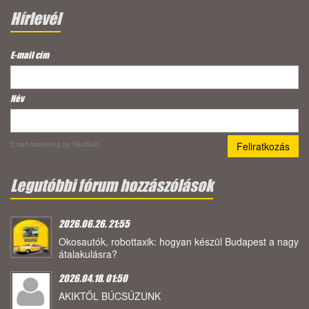
Hírlevél
E-mail cím
*
Név
Email marketing
by NeoSoft
Legutóbbi fórum hozzászólások
2026.06.26. 21:55
Okosautók, robottaxik: hogyan készül Budapest a nagy
átalakulásra?
2026.04.18. 01:50
AKIKTŐL BÚCSÚZUNK