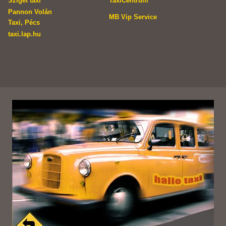
Sziget taxi
TaxiCentrum
Pannon Volán
MB Vip Service
Taxi, Pécs
taxi.lap.hu