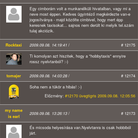
Egy cimborám volt a munkanélküli hivatalban, vagy mi a
neve most éppen. Kedves ügyintéző megkérdezte van-e
jogosítványa - majd közölte cimbivel, hogy mert épp
keresnek taxisokat... sajnos nem derült ki melyik tel.szám
tulaj akciózik.
Rocktaxi
2009.09.08. 14:19:41
/
# 12175
Ti komolyan azt hiszitek, hogy a "hobbytaxis" ennyire
rossz nyelvtanból? :-)
tomajer
2009.09.08. 14:03:28
/
# 12174
Soha nem a tükör a hibás! :-)
Előzmény:
#12170 üvegtigris 2009.09.08. 12:05:56
my name
2009.09.08. 13:26:13
/
# 12173
is earl
És micsoda helyesírása van.Nyelvtanra is csak hobbiból
járt.