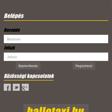
Belépés
Becenév
Jelszó
Bejelentkezés
Regisztráció
Közösségi kapcsolatok