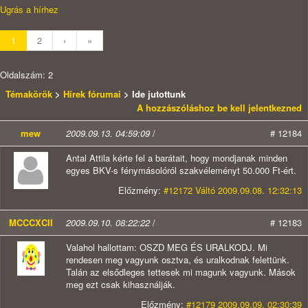
Ugrás a hírhez
1
2
›
»
Oldalszám: 2
Témakörök
>
Hírek fórumai
> Ide jutottunk
A hozzászóláshoz be kell jelentkezned
mew
2009.09.13. 04:59:09
/
# 12184
Antal Attila kérte fel a barátait, hogy mondjanak minden
egyes BKV-s fénymásolóról szakvéleményt 50.000 Ft-ért.
Előzmény:
#12172 Váltó 2009.09.08. 12:32:13
MCCCXCII
2009.09.10. 08:22:22
/
# 12183
Valahol hallottam: OSZD MEG ÉS URALKODJ. Mi
rendesen meg vagyunk osztva, és uralkodnak felettünk.
Talán az elsődleges tettesek mi magunk vagyunk. Mások
meg ezt csak kihasználják.
Előzmény:
#12179 2009.09.09. 02:30:39