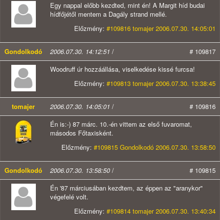
Egy nappal előbb kezdted, mint én! A Margit híd budai
hídfőjétől mentem a Dagály strand mellé.
Előzmény:
#109816 tomajer 2006.07.30. 14:05:01
Gondolkodó
2006.07.30. 14:12:51
/
# 109817
Woodruff úr hozzáállása, viselkedése kissé furcsa!
Előzmény:
#109813 tomajer 2006.07.30. 13:38:45
tomajer
2006.07.30. 14:05:01
/
# 109816
Én is:-) 87 márc. 10.-én vittem az első fuvaromat,
másodos Főtaxisként.
Előzmény:
#109815 Gondolkodó 2006.07.30. 13:58:50
Gondolkodó
2006.07.30. 13:58:50
/
# 109815
Én '87 márciusában kezdtem, az éppen az "aranykor"
végefelé volt.
Előzmény:
#109814 tomajer 2006.07.30. 13:40:34