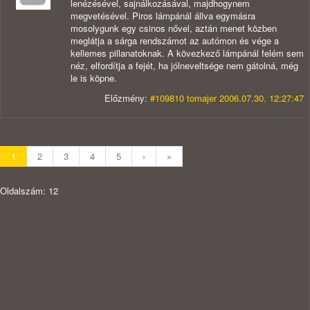
lenézésével, sajnálkozásával, majdhogynem
megvetésével. Piros lámpánál állva egymásra
mosolygunk egy csinos nővel, aztán menet közben
meglátja a sárga rendszámot az autómon és vége a
kellemes pillanatoknak. A kövezkező lámpánál felém sem
néz, elfordítja a fejét, ha jólneveltsége nem gátolná, még
le is köpne.
Előzmény:
#109810 tomajer 2006.07.30. 12:27:47
1
2
3
4
5
›
»
Oldalszám: 12