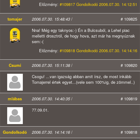
Előzmény:
#109817 Gondolkodó 2006.07.30. 14:12:51
tomajer
2006.07.30. 15:48:43
/
# 109825
Nna! Még egy taknyos:-) Én a Bulcsuból, a Lehel piac
melletti drosztról, de hogy hova, azt már ha megnyúznak
sem:-(
Előzmény:
#109818 Gondolkodó 2006.07.30. 14:14:16
Csumi
2006.07.30. 15:11:38
/
# 109820
Csogu! ...van igazság abban amit írsz, de most inkább
Tomajerrel értek egyet...(vele sem 100%ig, de zömmel..)
mlábas
2006.07.30. 14:40:35
/
# 109819
77.09.01.
Gondolkodó
2006.07.30. 14:14:16
/
# 109818