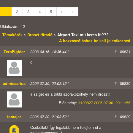
1
2
3
4
5
›
»
Oldalszám: 12
Témakörök
>
Droszt Híradó
> Airport Taxi mit keres itt???
A hozzászóláshoz be kell jelentkezned
ZeroFighter
2008.04.16. 14:36:44
/
# 109831
0
admissarius
2006.07.30. 22:02:15
/
# 109830
a sziget és a többi szórakozóhely nem droszt!
Előzmény:
#109827 2006.07.30. 20:11:55
tomajer
2006.07.30. 21:03:52
/
# 109829
Csókollak! Így legalább nem felejtem el a
születésnapodat;-)