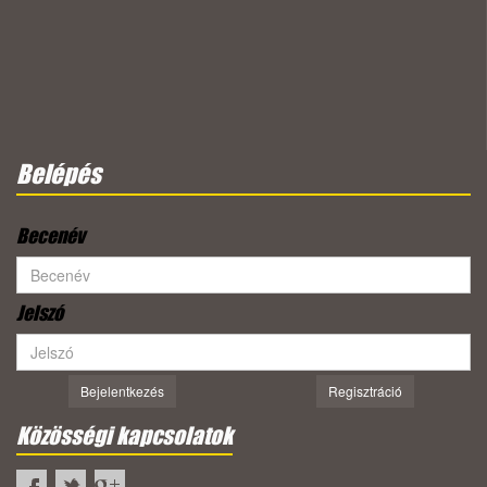
Belépés
Becenév
Jelszó
Bejelentkezés
Regisztráció
Közösségi kapcsolatok