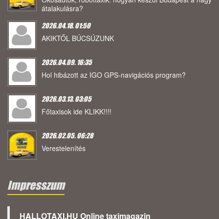
átalakulásra?
2026.04.18. 01:50
AKIKTŐL BÚCSÚZUNK
2026.04.09. 16:35
Hol hibázott az IGO GPS-navigációs program?
2026.03.13. 03:05
Főtaxisok ide KLIKK!!!!
2026.02.05. 06:28
Verestelenítés
Impresszum
HALLOTAXI.HU Online taximagazin