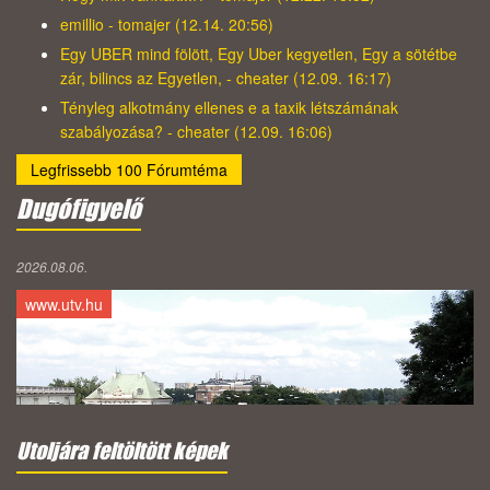
emillio - tomajer (12.14. 20:56)
Egy UBER mind fölött, Egy Uber kegyetlen, Egy a sötétbe
zár, bilincs az Egyetlen, - cheater (12.09. 16:17)
Tényleg alkotmány ellenes e a taxik létszámának
szabályozása? - cheater (12.09. 16:06)
Legfrissebb 100 Fórumtéma
Dugófigyelő
2026.08.06.
www.utv.hu
Utoljára feltöltött képek