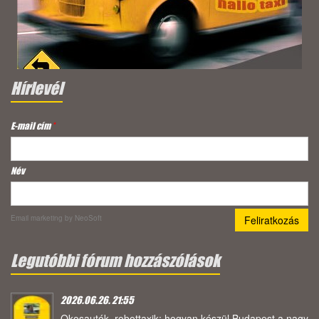
Hírlevél
E-mail cím
*
Név
Email marketing
by NeoSoft
Legutóbbi fórum hozzászólások
2026.06.26. 21:55
Okosautók, robottaxik: hogyan készül Budapest a nagy