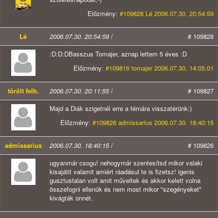
Előzmény:
#109828 Lé 2006.07.30. 20:54:59
Lé
2006.07.30. 20:54:59
/
# 109828
:D:D:DBasszus Tomajer, aznap lettem 5 éves :D
Előzmény:
#109816 tomajer 2006.07.30. 14:05:01
törölt felh.
2006.07.30. 20:11:55
/
# 109827
Majd a Diák szigetnél erre a témára visszatérünk:)
Előzmény:
#109826 admissarius 2006.07.30. 18:40:15
admissarius
2006.07.30. 18:40:15
/
# 109826
ugyanmár csogu! nehogymár szentesítsd mikor valaki
kisajátit valamit amiért ráadásul te is fizetsz! igenis
gusztustalan volt amit műveltek és akkor kelett volna
összefogni ellenük és nem most mikor "szegényeket"
kivágták onnét.