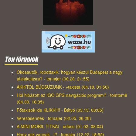
Top fórumok
Okosautók, robottaxik: hogyan készül Budapest a nagy
átalakulásra? - tomajer (06.26. 21:55)
AKIKTŐL BÚCSÚZUNK - +taxista (04.18. 01:50)
Hol hibázott az IGO GPS-navigációs program? - tomtom6
(04.09. 16:35)
Főtaxisok ide KLIKK!!!! - Bátyó (03.13. 03:05)
Verestelenítés - tomajer (02.05. 06:28)
A MINI MOBIL TITKAI - edbso (01.02. 08:04)
Hogy mik vannak...!? - tomajer (12.22. 18:52)