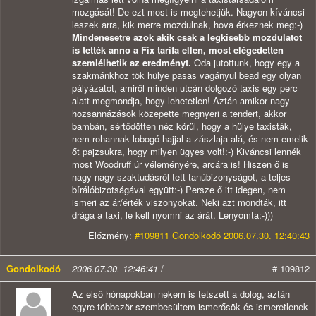
mozgását! De ezt most is megtehetjük. Nagyon kíváncsi
leszek arra, kik merre mozdulnak, hova érkeznek meg:-)
Mindenesetre azok akik csak a legkisebb mozdulatot
is tették anno a Fix tarifa ellen, most elégedetten
szemlélhetik az eredményt.
Oda jutottunk, hogy egy a
szakmánkhoz tök hülye pasas vagányul bead egy olyan
pályázatot, amiről minden utcán dolgozó taxis egy perc
alatt megmondja, hogy lehetetlen! Aztán amikor nagy
hozsannázások közepette megnyeri a tendert, akkor
bambán, sértődötten néz körül, hogy a hülye taxisták,
nem rohannak lobogó hajjal a zászlaja alá, és nem emelik
őt pajzsukra, hogy milyen ügyes volt!:-) Kiváncsi lennék
most Woodruff úr véleményére, arcára is! Hiszen ő is
nagy nagy szaktudásról tett tanúbizonyságot, a teljes
bírálóbizotságával együtt:-) Persze ő itt idegen, nem
ismeri az ár/érték viszonyokat. Neki azt mondták, itt
drága a taxi, le kell nyomni az árát. Lenyomta:-)))
Előzmény:
#109811 Gondolkodó 2006.07.30. 12:40:43
Gondolkodó
2006.07.30. 12:46:41
/
# 109812
Az első hónapokban nekem is tetszett a dolog, aztán
egyre többször szembesültem ismerősök és ismeretlenek