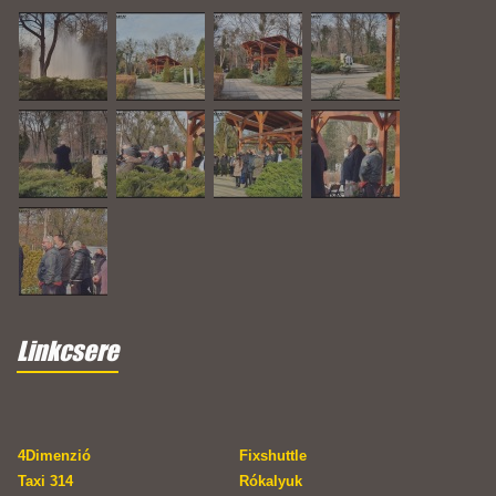
Linkcsere
4Dimenzió
Fixshuttle
Taxi 314
Rókalyuk