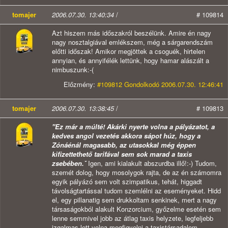
tomajer
2006.07.30. 13:40:34
/
# 109814
Azt hiszem más időszakról beszélünk. Amire én nagy
nagy nosztalgiával emlékszem, még a sárgarendszám
előtti időszak! Amikor megjöttek a csoguék, hirtelen
annyian, és annyifélék lettünk, hogy hamar alászált a
nimbuszunk:-(
Előzmény:
#109812 Gondolkodó 2006.07.30. 12:46:41
tomajer
2006.07.30. 13:38:45
/
# 109813
"Ez már a múlté! Akárki nyerte volna a pályázatot, a
kedves angol vezetés akkora sápot húz, hogy a
Zónáénál magasabb, az utasokkal még éppen
kifizettethető tarifával sem sok marad a taxis
zsebében.ˇ
Igen, ami kialakult abszurdba illő!:-) Tudom,
szemét dolog, hogy mosolygok rajta, de az én számomra
egyik pályázó sem volt szimpatikus, tehát, higgadt
távolságtartással tudom szemlélni az eseményeket. Hidd
el, egy pillanatig sem drukkoltam senkinek, mert a nagy
társaságokból alakult Konzorcium, győzelme esetén sem
lenne semmivel jobb az átlag taxis helyzete, legfeljebb
izgalmas lett volna megfigyelni a taxistársadalom