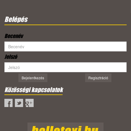
Belépés
Becenév
Jelszó
Bejelentkezés
Regisztráció
Közösségi kapcsolatok