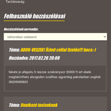
Taxitársaság:
Felhasználó hozzászólásai
Hozzászólások sorrendje:
Téma:
ADOK-VESZEK! Üzleti céllal fizetős!!! bocs:-)
Hozzáadva: 2017.02.26 20:08
fekete jo allapotu 5 reszes szekrenysor 30000 ft ert elado
megtekintheto alsogodon szallitas egyenileg pakolasban segitek
36205695823
Téma:
Unatkozó taxisoknak