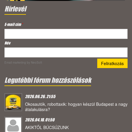
Hírlevél
E-mail cím
*
Név
Email marketing
by NeoSoft
Legutóbbi fórum hozzászólások
2026.06.26. 21:55
Okosautók, robottaxik: hogyan készül Budapest a nagy
átalakulásra?
2026.04.18. 01:50
AKIKTŐL BÚCSÚZUNK