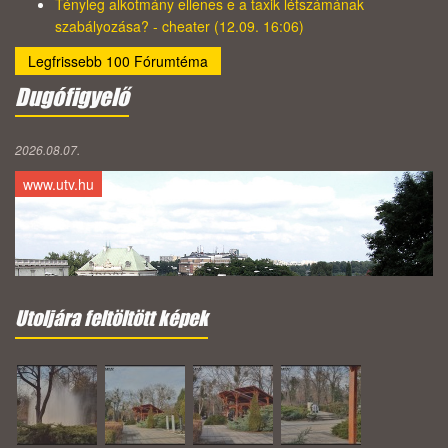
Tényleg alkotmány ellenes e a taxik létszámának
szabályozása? - cheater (12.09. 16:06)
Legfrissebb 100 Fórumtéma
Dugófigyelő
2026.08.07.
www.utv.hu
Utoljára feltöltött képek