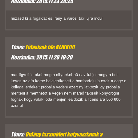
Hozzáadva: 2015.11.23 20:25
huzasd ki a fogaidat es irany a varosi taxi ujra indul
Téma:
Főtaxisok ide KLIKK!!!!
Hozzáadva: 2015.11.20 19:20
mar figyeli is oket meg a cityseket a0 nav tul jol megy a bolt
keves az afa korbe bejelentkezett a hombarfeju is csak a cege a
kollegai erdekeit probalja vedeni ezert nyilatkozik igy probalja
menteni a menthetot a vegen nem marad taxisuk konyorogni
fognak hogy valaki oda menjen lealdozik a licens ara 500 600
ezerrol
Téma:
Onlány taxamétert kotyvasztanak a