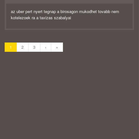
az uber pert nyert tegnap a birosagon mukodhet tovabb nem
kotelezoek ra a taxizas szabalyai
1
2
3
›
»