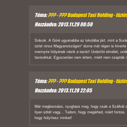
Téma:
??? - ??? Budapest Taxi Holding - fúzió
Hozzáadva: 2013.11.29 00:50
Srácok. A Góré ugyanabba az iskolába járt, mint a Surá
üzlet nincs Magyarországon" duma már régen is kiverte a 
mennyire hülyének nézik a taxist! Undorító elmélet, u
taxisokkal. Egyszerűen nem értem, miért nem csapták 
Téma:
??? - ??? Budapest Taxi Holding - fúzió
Hozzáadva: 2013.11.28 22:05
Már megbocsáss, nyugtass meg, hogy csak a Szálkát cs
ilyen sötét vagy... Tudom, hogy megérted, miért fontos,
hogy hülyítesz minket!