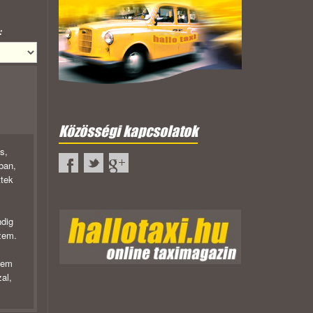
:
Közösségi kapcsolatok
s,
ban,
ttek
ndig
zem.
nem
al,