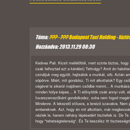
Téma:
??? - ??? Budapest Taxi Holding - fúzió
Hozzáadva: 2013.11.29 08:30
Kedves Pali. Kicsit mellélőttél, mert szinte biztos, hog
csak felhoztad ezt a kérdést) Tettvágy? Amit én halotta
csináljuk meg együtt, hajtsátok a munkát, stb. Aztán ami
söpörve. Miért, mit gondolsz, Ti mit alkottatok? Egy c
cégével is sikerül majdnem csődbe menni... A munkássá
minden hülye képes... A Ti előnyötök csak annyi volt, e
fuvarszervezőként gondolkodsz, soha nem fogod megért
Mindenre. A lekezelő stílusra, a lenéző szavakra. Nem p
embereknek. Azt, hogy én mit alkottam, már megbocsáss
nézlek le, hanem néhány lépésedért tisztellek is. De Te
hogy "tehetségtelenség". És Te beszélsz itt tisztességr