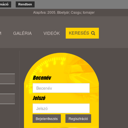
rmáció
Rendben
Alapítva: 2005. Bbetyár; Csogu; tomajer
KERESÉS
M
GALÉRIA
VIDEÓK
Becenév
Jelszó
Bejelentkezés
Regisztráció