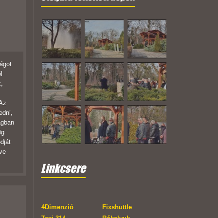
ságot
l
z,
 Az
edni,
ágban
ig
dját
ve
Linkcsere
4Dimenzió
Fixshuttle