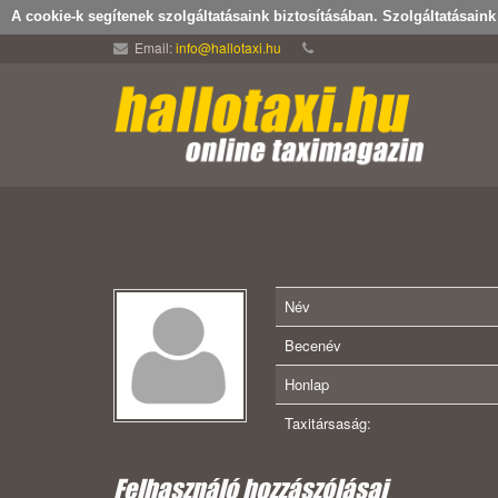
A cookie-k segítenek szolgáltatásaink biztosításában. Szolgáltatásain
Email:
info@hallotaxi.hu
Név
Becenév
Honlap
Taxitársaság:
Felhasználó hozzászólásai