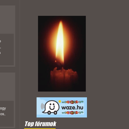
b
,
a
hogy
tos,
Top fórumok