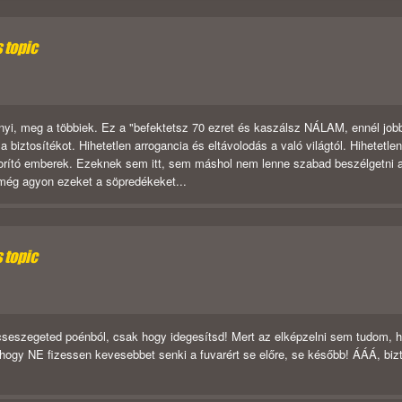
s topic
nyi, meg a többiek. Ez a "befektetsz 70 ezret és kaszálsz NÁLAM, ennél job
biztosítékot. Hihetetlen arrogancia és eltávolodás a való világtól. Hihetetlen
ndorító emberek. Ezeknek sem itt, sem máshol nem lenne szabad beszélgetni 
még agyon ezeket a söpredékeket...
s topic
eszegeted poénból, csak hogy idegesítsd! Mert az elképzelni sem tudom, 
 hogy NE fizessen kevesebbet senki a fuvarért se előre, se később! ÁÁÁ, biz