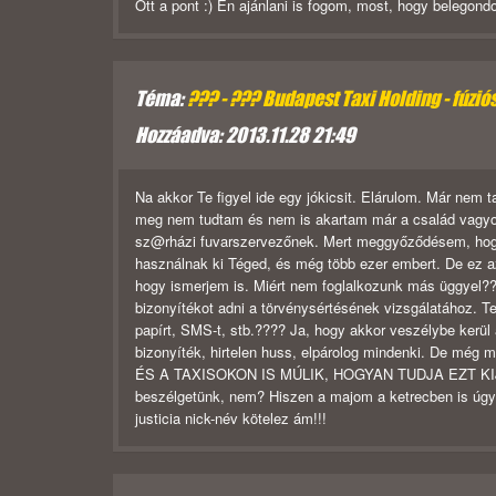
Ott a pont :) Én ajánlani is fogom, most, hogy belegondo
Téma:
??? - ??? Budapest Taxi Holding - fúzió
Hozzáadva: 2013.11.28 21:49
Na akkor Te figyel ide egy jókicsit. Elárulom. Már nem 
meg nem tudtam és nem is akartam már a család vagyonát
sz@rházi fuvarszervezőnek. Mert meggyőződésem, hogy 
használnak ki Téged, és még több ezer embert. De ez az
hogy ismerjem is. Miért nem foglalkozunk más üggyel?
bizonyítékot adni a törvénysértésének vizsgálatához. T
papírt, SMS-t, stb.???? Ja, hogy akkor veszélybe kerü
bizonyíték, hirtelen huss, elpárolog mindenki. De
ÉS A TAXISOKON IS MÚLIK, HOGYAN TUDJA EZT KIJ
beszélgetünk, nem? Hiszen a majom a ketrecben is úgy 
justicia nick-név kötelez ám!!!