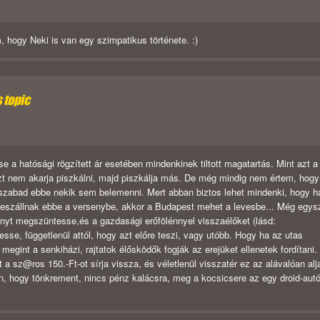
m, hogy Neki is van egy szimpatikus története. :)
s topic
a hatósági rögzített ár esetében mindenkinek tiltott magatartás. Mint azt a
t nem akarja piszkálni, majd piszkálja más. De még mindig nem értem, hogy
szabad ebbe nekik sem belemenni. Mert abban biztos lehet mindenki, hogy h
 beszállnak ebbe a versenybe, akkor a Budapest mehet a levesbe... Még egysz
t megszüntesse,és a gazdasági erőfölénnyel visszaélőket (lásd:
zesse, függetlenül attól, hogy azt előre teszi, vagy utóbb. Hogy ha az utas
megint a senkiházi, rajtatok élősködők fogják az erejüket ellenetek fordítani
 sz@ros 150.-Ft-ot sírja vissza, és véletlenül visszatér ez az alávalóan alj
jon, hogy tönkrement, nincs pénz kalácsra, meg a kocsicsere az egy droid-aut