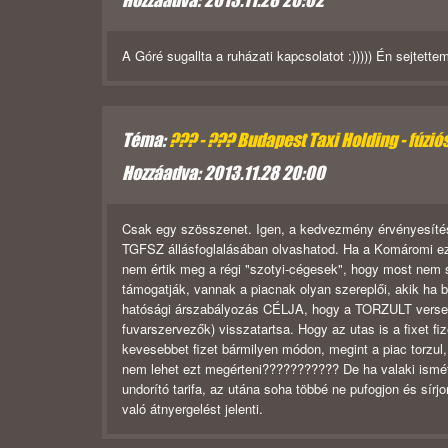
Hozzáadva: 2013.11.28 20:02
A Góré sugallta a ruházati kapcsolatot :))))) Én sejtette
Téma:
??? - ??? Budapest Taxi Holding - fúzió
Hozzáadva: 2013.11.28 20:00
Csak egy szösszenet. Igen, a kedvezmény érvényesítése 
TGFSZ állásfoglalásában olvashatod. Ha a Komáromi ez
nem értik meg a régi "szotyi-cégesek", hogy most nem 
támogatják, vannak a piacnak olyan szereplői, akik ha
hatósági árszabályozás CÉLJA, hogy a TORZULT verseny
fuvarszervezők) visszatartsa. Hogy az utas is a fixet fi
kevesebbet fizet bármilyen módon, megint a piac torzul, 
nem lehet ezt megérteni??????????? De ha valaki ismét a
undorító tarifa, az utána soha többé ne pufogjon és sír
való átnyergelést jelenti.