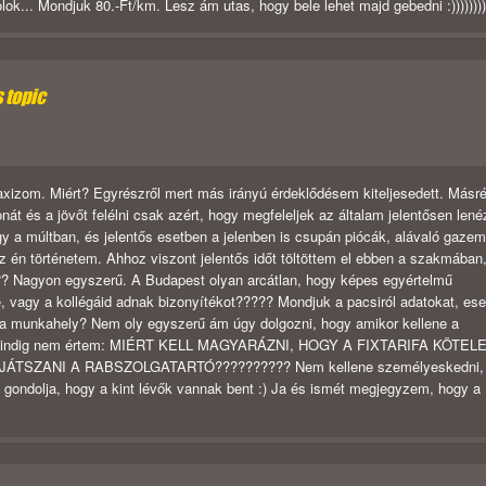
lok... Mondjuk 80.-Ft/km. Lesz ám utas, hogy bele lehet majd gebedni :))))))))
s topic
taxizom. Miért? Egyrészről mert más irányú érdeklődésem kiteljesedett. Másré
 és a jövőt felélni csak azért, hogy megfeleljek az általam jelentősen lené
a múltban, és jelentős esetben a jelenben is csupán piócák, alávaló gaze
 én történetem. Ahhoz viszont jelentős időt töltöttem el ebben a szakmában
?? Nagyon egyszerű. A Budapest olyan arcátlan, hogy képes egyértelmű
e, vagy a kollégáid adnak bizonyítékot????? Mondjuk a pacsiról adatokat, ese
l a munkahely? Nem oly egyszerű ám úgy dolgozni, hogy amikor kellene a
 még mindig nem értem: MIÉRT KELL MAGYARÁZNI, HOGY A FIXTARIFA KÖTEL
ÁTSZANI A RABSZOLGATARTÓ?????????? Nem kellene személyeskedni,
gondolja, hogy a kint lévők vannak bent :) Ja és ismét megjegyzem, hogy a