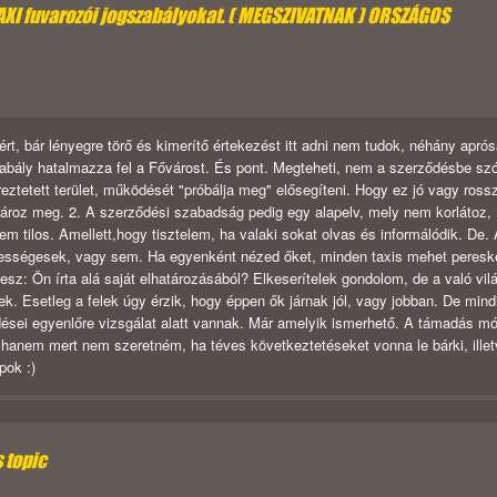
TAXI fuvarozói jogszabályokat. ( MEGSZIVATNAK ) ORSZÁGOS
t, bár lényegre törő és kimerítő értekezést itt adni nem tudok, néhány apró
zabály hatalmazza fel a Fővárost. És pont. Megteheti, nem a szerződésbe szó
eztetett terület, működését "próbálja meg" elősegíteni. Hogy ez jó vagy ross
tároz meg. 2. A szerződési szabadság pedig egy alapelv, mely nem korlátoz,
em tilos. Amellett,hogy tisztelem, ha valaki sokat olvas és informálódik. De.
ességesek, vagy sem. Ha egyenként nézed őket, minden taxis mehet peresk
esz: Ön írta alá saját elhatározásából? Elkeserítelek gondolom, de a való vil
. Esetleg a felek úgy érzik, hogy éppen ők járnak jól, vagy jobban. De mind
dései egyenlőre vizsgálat alatt vannak. Már amelyik ismerhető. A támadás mó
 hanem mert nem szeretném, ha téves következtetéseket vonna le bárki, illet
pok :)
s topic