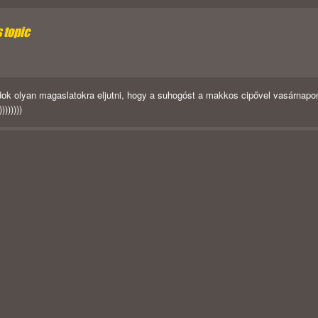
s topic
udok olyan magaslatokra eljutni, hogy a suhogóst a makkos cipővel vasárnapo
))))))