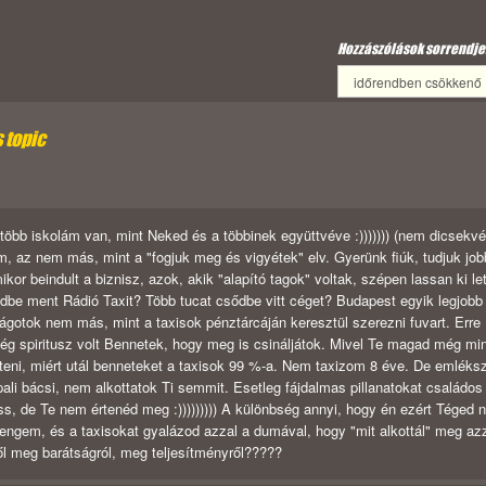
Hozzászólások sorrendje
s topic
y több iskolám van, mint Neked és a többinek együttvéve :))))))) (nem dicsekvé
m, az nem más, mint a "fogjuk meg és vigyétek" elv. Gyerünk fiúk, tudjuk job
kor beindult a biznisz, azok, akik "alapító tagok" voltak, szépen lassan ki le
sődbe ment Rádió Taxit? Több tucat csődbe vitt céget? Budapest egyik legjobb
gotok nem más, mint a taxisok pénztárcáján keresztül szerezni fuvart. Erre
lég spiritusz volt Bennetek, hogy meg is csináljátok. Mivel Te magad még mi
eni, miért utál benneteket a taxisok 99 %-a. Nem taxizom 8 éve. De emléks
ali bácsi, nem alkottatok Ti semmit. Esetleg fájdalmas pillanatokat családos
, de Te nem értenéd meg :))))))))) A különbség annyi, hogy én ezért Téged 
 engem, és a taxisokat gyalázod azzal a dumával, hogy "mit alkottál" meg azz
ől meg barátságról, meg teljesítményről?????