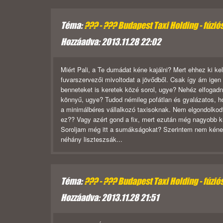
Téma:
??? - ??? Budapest Taxi Holding - fúzió
Hozzáadva: 2013.11.28 22:02
Miért Pali, a Te dumádat kéne kajálni? Mert ehhez ki ke
fuvarszervezői mivoltodat a jövődből. Csak így ám ige
benneteket is keretek közé sorol, ugye? Nehéz elfogadni
könnyű, ugye? Tudod némileg pofátlan és gyalázatos, 
a minimálbéres vállalkozó taxisoknak. Nem elgondolkodt
ez?? Vagy azért gond a fix, mert ezután még nagyobb kü
Soroljam még itt a sumákságokat? Szerintem nem kéne 
néhány liszteszsák...
Téma:
??? - ??? Budapest Taxi Holding - fúzió
Hozzáadva: 2013.11.28 21:51