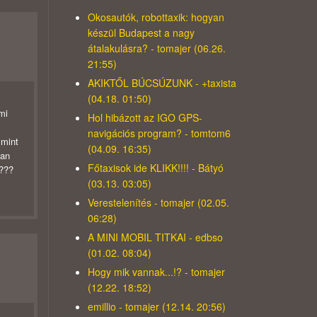
Okosautók, robottaxik: hogyan
készül Budapest a nagy
átalakulásra? - tomajer (06.26.
21:55)
AKIKTŐL BÚCSÚZUNK - +taxista
(04.18. 01:50)
mi
Hol hibázott az IGO GPS-
navigációs program? - tomtom6
 mint
(04.09. 16:35)
van
Főtaxisok ide KLIKK!!!! - Bátyó
k???
(03.13. 03:05)
Verestelenítés - tomajer (02.05.
06:28)
A MINI MOBIL TITKAI - edbso
(01.02. 08:04)
Hogy mik vannak...!? - tomajer
(12.22. 18:52)
emillio - tomajer (12.14. 20:56)