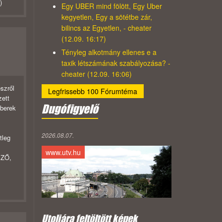
)
Egy UBER mind fölött, Egy Uber
kegyetlen, Egy a sötétbe zár,
bilincs az Egyetlen, - cheater
(12.09. 16:17)
Tényleg alkotmány ellenes e a
taxik létszámának szabályozása? -
cheater (12.09. 16:06)
szről
Legfrissebb 100 Fórumtéma
zett
Dugófigyelő
mberek
,
2026.08.07.
tleg
www.utv.hu
EZŐ,
Utoljára feltöltött képek