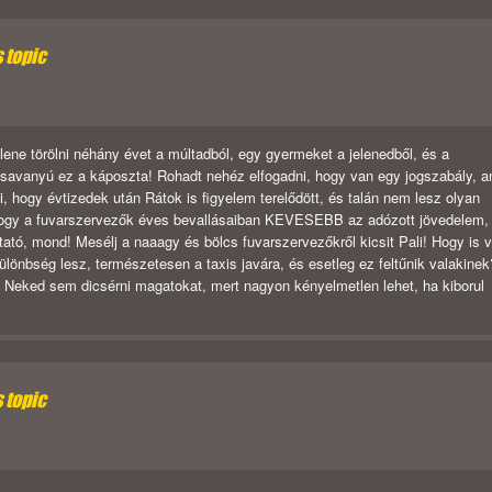
s topic
llene törölni néhány évet a múltadból, egy gyermeket a jelenedből, és a
n savanyú ez a káposzta! Rohadt nehéz elfogadni, hogy van egy jogszabály, a
, hogy évtizedek után Rátok is figyelem terelődött, és talán nem lesz olyan
hogy a fuvarszervezők éves bevallásaiban KEVESEBB az adózott jövedelem,
ató, mond! Mesélj a naaagy és bölcs fuvarszervezőkről kicsit Pali! Hogy is 
lönbség lesz, természetesen a taxis javára, és esetleg ez feltűnik valakine
Neked sem dicsérni magatokat, mert nagyon kényelmetlen lehet, ha kiborul
s topic