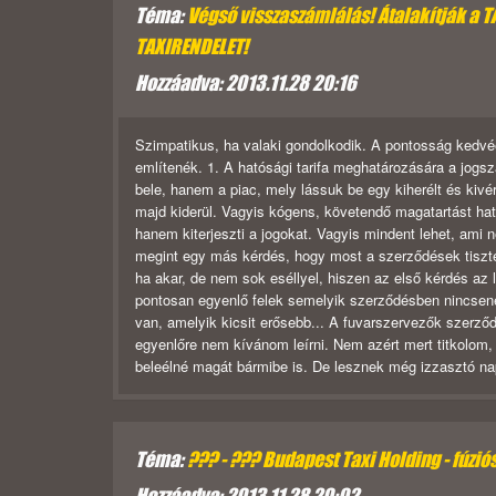
Téma:
Végső visszaszámlálás! Átalakítják a 
TAXIRENDELET!
Hozzáadva: 2013.11.28 20:16
Szimpatikus, ha valaki gondolkodik. A pontosság kedvéér
említenék. 1. A hatósági tarifa meghatározására a jogs
bele, hanem a piac, mely lássuk be egy kiherélt és kivér
majd kiderül. Vagyis kógens, követendő magatartást ha
hanem kiterjeszti a jogokat. Vagyis mindent lehet, ami n
megint egy más kérdés, hogy most a szerződések tiszt
ha akar, de nem sok eséllyel, hiszen az első kérdés az l
pontosan egyenlő felek semelyik szerződésben nincsenek
van, amelyik kicsit erősebb... A fuvarszervezők szerző
egyenlőre nem kívánom leírni. Nem azért mert titkolom,
beleélné magát bármibe is. De lesznek még izzasztó na
Téma:
??? - ??? Budapest Taxi Holding - fúzió