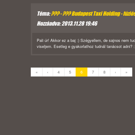
Téma:
??? - ??? Budapest Taxi Holding - fúzió
Hozzáadva: 2013.11.28 19:46
Pali úr! Akkor ez a baj :) Szégyellem, de sajnos nem t
viseljem. Esetleg e gyakorlathoz tudnál tanácsot adni? :))
«
‹
4
5
6
7
8
›
»