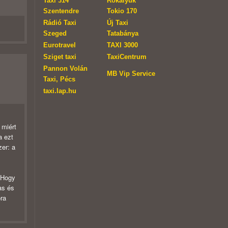
Taxi 314
Rókalyuk
Szentendre
Tokio 170
Rádió Taxi
Új Taxi
Szeged
Tatabánya
Eurotravel
TAXI 3000
Sziget taxi
TaxiCentrum
Pannon Volán
MB Vip Service
Taxi, Pécs
taxi.lap.hu
 miért
a ezt
er: a
. Hogy
as és
óra