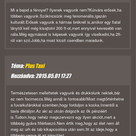
Mi a bajod a fénnyel? Ilyenek vagyunk nem?Kúrvára erősek,ha
többen vagyunk.Szókincsünk meg fenomenális,igazán
kulturált.Erősek vagyunk a hármas bréknél is,amikor egy fiatal
lánytól kell még kisajtolni 200 ft-ot,mert ennyivel kevesebb van
nála.Még egymással is képesek vagyunk így viselkedni,ha 2ft-
ról van szó.Jobb,ha most kicsit csendben maradunk.
Téma:
Plus Taxi
Hozzáadva: 2015.05.01 17:27
Természetesen mellettetek vagyunk és drukkolunk nektek,bár
ez nem focimeccs.Még annál is fontosabb!Most megtőrténhetne
a fuvarkufárokkal szemben,hogy forduljon a kocka.Innentől a
taxis diktáljon.Az aki az utcán dolgozik az ők pénzéért
is.Tudom,hogy nehéz megszervezni egy ilyen akciót,mert a
többség gyáva fillérbaszó.Nem értik meg,hogy az élet nem áll
meg az urh és tab kikapcsolása után sem.Itt az ideje,hogy a
többség vegye át az irányítást.