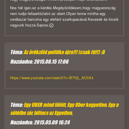
Nos hát igen,ez a kérdés.Megdyőződésem,hogy magyarország
nem tudja feltaartóztatni az ubert.Olyan lenne mintha egy
verébszar harcolna egy elefánt szarkupacával.Kevesek és kicsik
vagyunk hozzá.Sajnos.
Téma:
Az örökzöld politika újra!!! (csak itt!!) :D
Hozzáadva: 2015.06.15 17:06
https://www.youtube.com/watch?v=B7VjL_AChX4
Téma:
Egy UBER mind fölött, Egy Uber kegyetlen, Egy a
sötétbe zár, bilincs az Egyetlen,
Hozzáadva: 2015.05.09 16:24