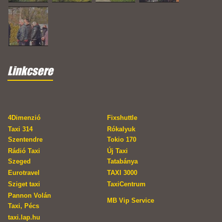
Linkcsere
4Dimenzió
Fixshuttle
Taxi 314
Rókalyuk
Szentendre
Tokio 170
Rádió Taxi
Új Taxi
Szeged
Tatabánya
Eurotravel
TAXI 3000
Sziget taxi
TaxiCentrum
Pannon Volán
MB Vip Service
Taxi, Pécs
taxi.lap.hu