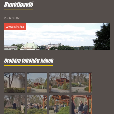
Dugófigyelő
2026.08.07.
www.utv.hu
Utoljára feltöltött képek