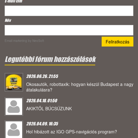
E-mail cím
*
Név
Email marketing
by NeoSoft
Legutóbbi fórum hozzászólások
2026.06.26. 21:55
Okosautók, robottaxik: hogyan készül Budapest a nagy
átalakulásra?
2026.04.18. 01:50
AKIKTŐL BÚCSÚZUNK
2026.04.09. 16:35
Hol hibázott az IGO GPS-navigációs program?