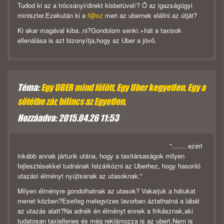
Tudod ki az a trócsányi/direkt kisbetüvel/? Ő az igazságügyi
miniszter.Ezekután ki a
f@sz
meri az ubernek elállni az útját?
Ki akar magával kiba..ni?Gondolom senki.+hát a taxisok
ellenálása is azt bizonyítja,hogy az Uber a jövő.
Téma:
Egy UBER mind fölött, Egy Uber kegyetlen, Egy a
sötétbe zár, bilincs az Egyetlen,
Hozzáadva: 2015.04.26 11:53
"....... ezért
inkább annak jártunk utána, hogy a taxitársaságok milyen
fejlesztésekkel tudnának felzárkózni az Uberhez, hogy hasonló
utazási élményt nyújtsanak az utasoknak."
Milyen élményre gondolhatnak az utasok? Vakarjuk a hátukat
menet közben?Esetleg melegvizes lavorban áztathatná a lábát
az utazás alatt?Na adnék én élményt ennek a firkásznak,aki
tudatosan taxiellenes és még reklámozza is az ubert.Nem is