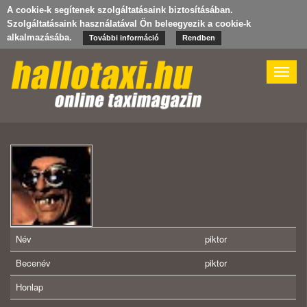
A cookie-k segítenek szolgáltatásaink biztosításában.
Szolgáltatásaink használatával Ön beleegyezik a cookie-k
alkalmazásába.
További információ
Rendben
Toggle
naviga
Név
piktor
Becenév
piktor
Honlap