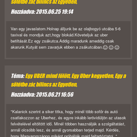
sötétbe zár, bilincs az Egyetlen,
Hozzáadva: 2015.06.25 19:14
Van egy javaslatom.Holnap álljunk be az olajbogyó utcába 5-6
taxival és mondjuk azt,hogy blokád.Követeljuk az uber
betiltását.Ez egy zsákutca.Addig maradunk ameddig csak
akarunk.Kutyát sem zavarjuk ebben a zsákutcában.
Téma:
Egy UBER mind fölött, Egy Uber kegyetlen, Egy a
sötétbe zár, bilincs az Egyetlen,
Hozzáadva: 2015.06.21 16:56
"Kalanick szerint a siker titka, hogy minél több sofőr és autó
csatlakozzon az Uberhez, és egyre inkább lerövidüljön az utasok
felvételével eltöltött idő. Minél többen használják a szolgáltatást,
annál olcsóbb lesz, és annál gyorsabban terjed majd. Kérdés,
hogy Magyarországon miként próbálják majd feltartóztatni. "