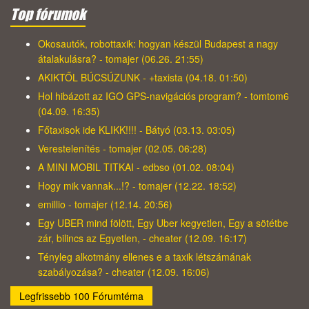
Top fórumok
Okosautók, robottaxik: hogyan készül Budapest a nagy
átalakulásra? - tomajer (06.26. 21:55)
AKIKTŐL BÚCSÚZUNK - +taxista (04.18. 01:50)
Hol hibázott az IGO GPS-navigációs program? - tomtom6
(04.09. 16:35)
Főtaxisok ide KLIKK!!!! - Bátyó (03.13. 03:05)
Verestelenítés - tomajer (02.05. 06:28)
A MINI MOBIL TITKAI - edbso (01.02. 08:04)
Hogy mik vannak...!? - tomajer (12.22. 18:52)
emillio - tomajer (12.14. 20:56)
Egy UBER mind fölött, Egy Uber kegyetlen, Egy a sötétbe
zár, bilincs az Egyetlen, - cheater (12.09. 16:17)
Tényleg alkotmány ellenes e a taxik létszámának
szabályozása? - cheater (12.09. 16:06)
Legfrissebb 100 Fórumtéma