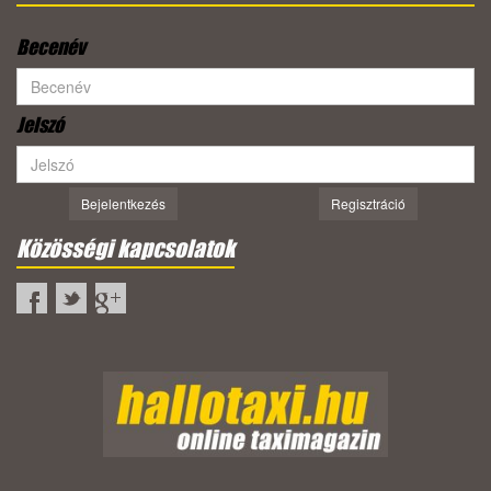
Becenév
Jelszó
Bejelentkezés
Regisztráció
Közösségi kapcsolatok