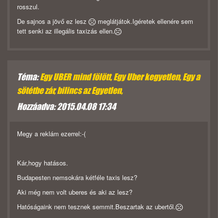
rosszul.
De sajnos a jövő ez lesz
meglátjátok.Igéretek ellenére sem
tett senki az illegális taxizás ellen.
Téma:
Egy UBER mind fölött, Egy Uber kegyetlen, Egy a
sötétbe zár, bilincs az Egyetlen,
Hozzáadva: 2015.04.08 17:34
Megy a reklám ezerrel:-(
Kár,hogy hatásos.
Budapesten nemsokára kétféle taxis lesz?
Aki még nem volt uberes és aki az lesz?
Hatóságaink nem tesznek semmit.Beszartak az ubertől.