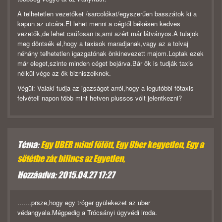
A telhetetlen vezetőket /sarcolókat/egyszerűen basszátok ki a
kapun az utcára.El lehet menni a cégtől békésen kedves
vezetők,de lehet csúfosan is,ami azért már látványos.A tulajok
meg döntsék el,hogy a taxisok maradjanak,vagy az a tolvaj
néhány telhetetlen igazgatónak önkinevezett majom.Loptak ezek
már eleget,szinte minden céget bejárva.Bár ők is tudják taxis
nélkül vége az ők bizniszeiknek.
Végül: Valaki tudja az igazságot arról,hogy a legutóbbi főtaxis
felvételi napon több mint hetven plussos vólt jelentkezni?
Téma:
Egy UBER mind fölött, Egy Uber kegyetlen, Egy a
sötétbe zár, bilincs az Egyetlen,
Hozzáadva: 2015.04.27 17:27
.......prsze,hogy egy tróger gyülekezet az uber
védangyala.Mégpedig a Trócsányi ügyvédi iroda.