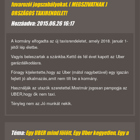
fuvarozói jogszabályokat. ( MEGSZIVATNAK )
ORSZÁGOS TAXIRENDELET!
Hozzáadva: 2015.06.26 16:17
A kormány elfogadta az új taxisrendeletet, amely 2018. január 1-
jétől lép életbe.
Vagyis beleszartak a szánkba.Kettő és fél évet kapott az Uber
garázdálkodásra.
Fónagy kijelentette,hogy az Uber (mátol nagybetüvel) egy igazán
fejlett jó alkalmazás,amit nem tilt be a kormány.
Használják az utazók szeretettel.Mostmár jogosan pampogja az
UBER,hogy ők nem taxi.
Tényleg nem az.Jó munkát nekik.
Téma:
Egy UBER mind fölött, Egy Uber kegyetlen, Egy a