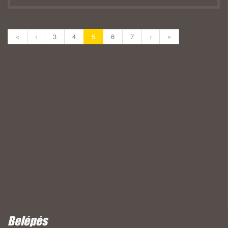
«
‹
3
4
5
6
7
›
»
Belépés