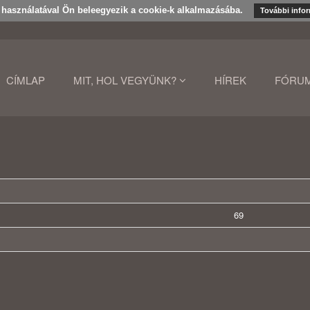
k használatával Ön beleegyezik a cookie-k alkalmazásába.
További info
CÍMLAP
MIT, HOL VEGYÜNK?
HÍREK
FÓRU
69