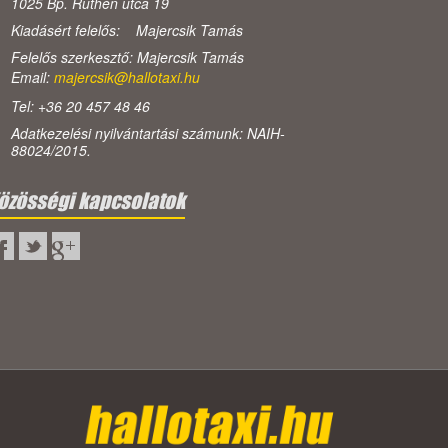
1025 Bp. Ruthén utca 19
Kiadásért felelős: Majercsik Tamás
Felelős szerkesztő: Majercsik Tamás
Email:
majercsik@hallotaxi.hu
Tel: +36 20 457 48 46
Adatkezelési nyilvántartási számunk: NAIH-
88024/2015.
özösségi kapcsolatok