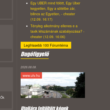
Egy UBER mind fölött, Egy Uber
kegyetlen, Egy a sötétbe zár,
bilincs az Egyetlen, - cheater
(12.09. 16:17)
Tényleg alkotmány ellenes e a
taxik létszámának szabályozása? -
cheater (12.09. 16:06)
Legfrissebb 100 Fórumtéma
Dugófigyelő
2026.08.08.
www.utv.hu
 Ők
Utoljára feltöltött képek