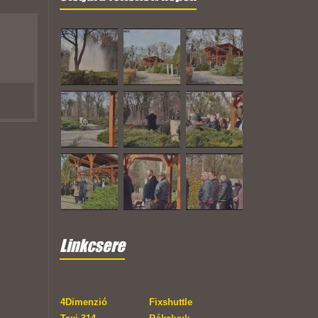
Linkcsere
4Dimenzió
Fixshuttle