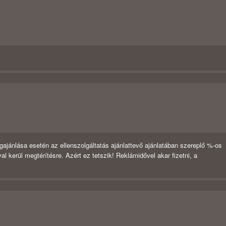
ajánlása esetén az ellenszolgáltatás ajánlattevő ajánlatában szereplő %-os
l kerül megtérítésre. Azért ez tetszik! Reklámidővel akar fizetni, a