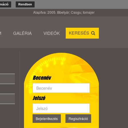
rmáció
Rendben
Alapítva: 2005. Bbetyár; Csogu; tomajer
KERESÉS
M
GALÉRIA
VIDEÓK
Becenév
Jelszó
Bejelentkezés
Regisztráció