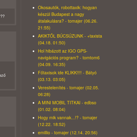
Okosautók, robottaxik: hogyan
készül Budapest a nagy
???
átalakulásra? - tomajer (06.26.
21:55)
AKIKTŐL BÚCSÚZUNK - +taxista
(04.18. 01:50)
Hol hibázott az IGO GPS-
navigációs program? - tomtom6
(04.09. 16:35)
Főtaxisok ide KLIKK!!!! - Bátyó
kező
(03.13. 03:05)
Verestelenítés - tomajer (02.05.
06:28)
A MINI MOBIL TITKAI - edbso
(01.02. 08:04)
Hogy mik vannak...!? - tomajer
(12.22. 18:52)
emillio - tomajer (12.14. 20:56)