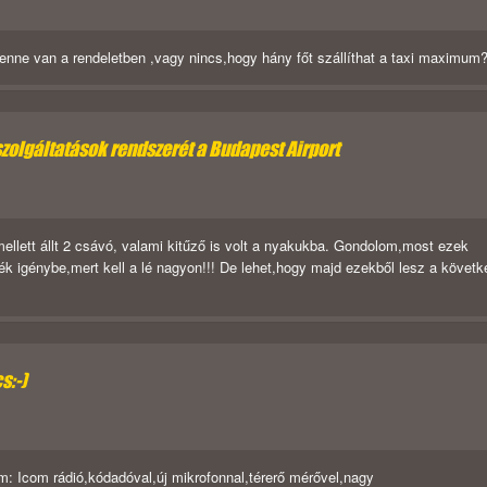
enne van a rendeletben ,vagy nincs,hogy hány főt szállíthat a taxi maximum
szolgáltatások rendszerét a Budapest Airport
 mellett állt 2 csávó, valami kitűző is volt a nyakukba. Gondolom,most ezek
gyék igénybe,mert kell a lé nagyon!!! De lehet,hogy majd ezekből lesz a követ
s:-)
: Icom rádió,kódadóval,új mikrofonnal,térerő mérővel,nagy