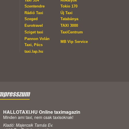
Taxi 314
Rókalyuk
Szentendre
Tokio 170
Rádió Taxi
Új Taxi
Szeged
Tatabánya
Eurotravel
TAXI 3000
Sziget taxi
TaxiCentrum
Pannon Volán
MB Vip Service
Taxi, Pécs
taxi.lap.hu
mpresszum
HALLOTAXI.HU Online taximagazin
Minden ami taxi, nem csak taxisoknak!
Kiadó: Majercsik Tamás Ev.