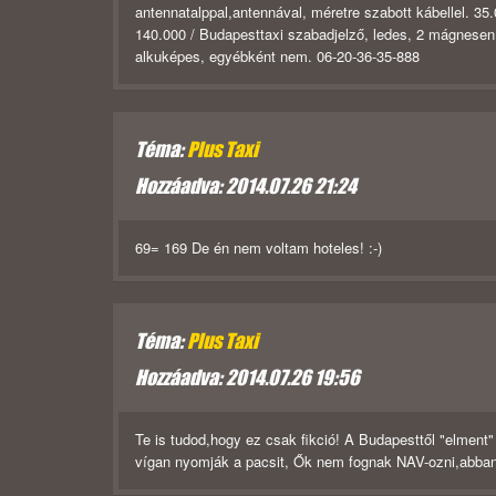
antennatalppal,antennával, méretre szabott kábellel. 35.0
140.000 / Budapesttaxi szabadjelző, ledes, 2 mágnesen á
alkuképes, egyébként nem. 06-20-36-35-888
Téma:
Plus Taxi
Hozzáadva: 2014.07.26 21:24
69= 169 De én nem voltam hoteles! :-)
Téma:
Plus Taxi
Hozzáadva: 2014.07.26 19:56
Te is tudod,hogy ez csak fikció! A Budapesttől "elmen
vígan nyomják a pacsit, Ők nem fognak NAV-ozni,abban b