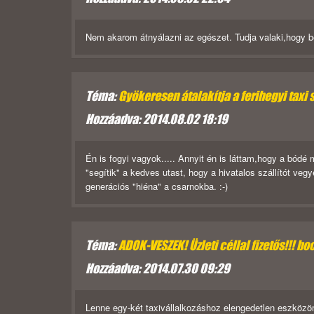
Nem akarom átnyálazni az egészet. Tudja valaki,hogy b
Téma:
Gyökeresen átalakítja a ferihegyi taxi 
Hozzáadva: 2014.08.02 18:19
Én is fogyi vagyok..... Annyit én is láttam,hogy a bódé
"segítik" a kedves utast, hogy a hivatalos szállítót ve
generációs "hiéna" a csarnokba. :-)
Téma:
ADOK-VESZEK! Üzleti céllal fizetős!!! boc
Hozzáadva: 2014.07.30 09:29
Lenne egy-két taxivállalkozáshoz elengedetlen eszközöm