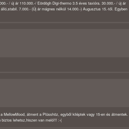
00.- / új ár 110.000.-/ Eördögh Digi-thermo 3.5 éves taxióra. 30.000.- / új ár
lló,stabil. 7.000.- (Új ár mágnes nélkül 14.000.-) Augusztus 15.-től. Egyben
t" a MellowMood, átment a Plüsshöz, egyből kiléptek vagy 15-en és átmentek.
iztos lehetsz,hiszen van meló!!! :-(