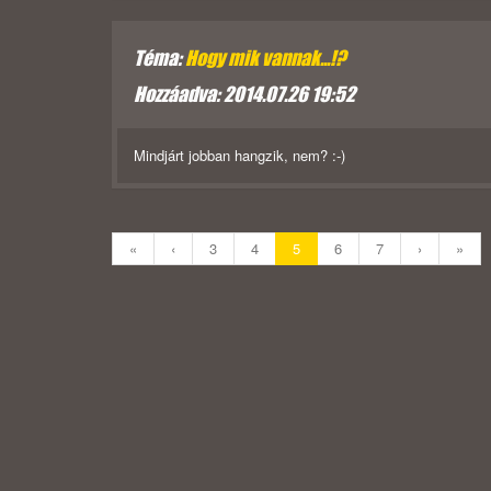
Téma:
Hogy mik vannak...!?
Hozzáadva: 2014.07.26 19:52
Mindjárt jobban hangzik, nem? :-)
«
‹
3
4
5
6
7
›
»