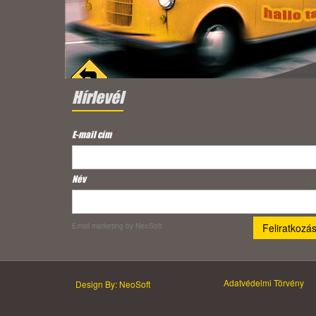
Hírlevél
E-mail cím
*
Név
Email marketing
by NeoSoft
Adatvédelmi Törvény
Design By: NeoSoft