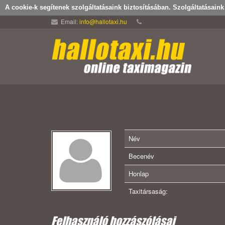
A cookie-k segítenek szolgáltatásaink biztosításában. Szolgáltatásain
Email:
info@hallotaxi.hu
Név
Becenév
Honlap
Taxitársaság:
Felhasználó hozzászólásai