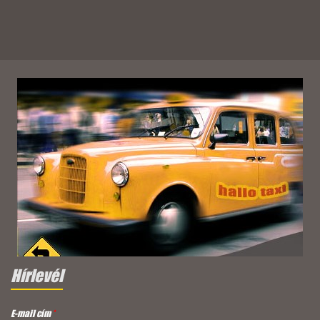
Hírlevél
E-mail cím
*