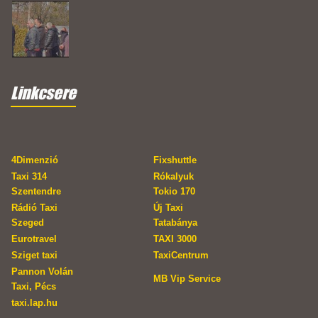
Linkcsere
4Dimenzió
Fixshuttle
Taxi 314
Rókalyuk
Szentendre
Tokio 170
Rádió Taxi
Új Taxi
Szeged
Tatabánya
Eurotravel
TAXI 3000
Sziget taxi
TaxiCentrum
Pannon Volán
MB Vip Service
Taxi, Pécs
taxi.lap.hu