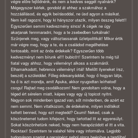
végre előre fejlődnénk, és nem a kedves seggét nyalnánk?
Mégegyszer kérlek, gondold át ehhez a szakmához a
hozzáállásod, és egyik beírásoddal, ne üsd agyon a másikat.
Nem kell ragozni, hogy ki hányszor utazik, milyen összeg felett!!
Egyszerűen semmi kedvezmény sincs! A cégek ne úgy
akarjanak fennmaradni, hogy a te zsebedben turkálnak!
Szűnjenek meg, vagy változtassanak üzletpolitikát! Mikor értik
már végre meg, hogy a te, és a családod megélhetése
fontosabb, mint az önös érdekeik? Egyszerűen több
kedvezményt nem bírunk el!!! bubic01! Szerintem te még túl
fiatal vagy ahhoz, hogy véleményt alkoss a szakmáról.
Elhamarkodott, hebrencs véleményt írtál! Mielőtt ilyeneket írsz,
beszélj a szüleiddel. Főleg édesanyáddal, hogy ő hogyan látja,
ha ő is azt mondja, amit Apuka, akkor nyugodtan leírhatod!
csogu! Rajtad meg csodálkozom! Nem gondoltam volna, hogy a
téged ért sérelem miatt, képes vagy egy új topicot nyitni.
Nagyon sok mindenben igazad van, sőt mindenben, de azért ez
nem semmi. Nem vitatkozom, de érdekelne, milyen indítékot
keltett benned, hogy ezt megtedd? Csumi! Neked, csak a
köszönetemet tudom kifejezni, hogy tartottad itt az egyensúlyt.
Sokat köszönhetünk neked, hogy nem harapózódott el itt a vita.
Rocktaxi! Szerintem te valahol félre vagy informálva. Legjobb
tudomásom szerint a pacsipénz sehol nincs beépítve a tagdíjba!