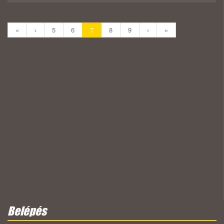
«
‹
5
6
7
8
9
›
»
Belépés