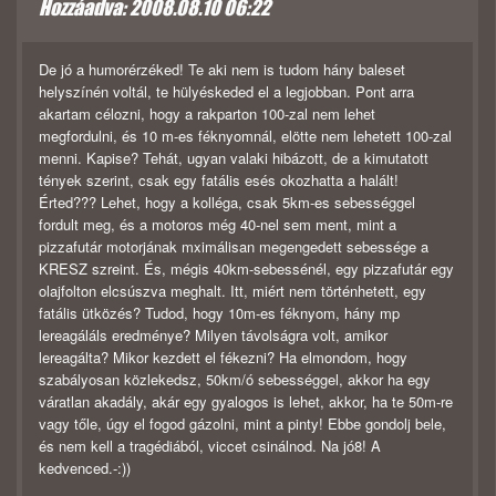
Hozzáadva: 2008.08.10 06:22
De jó a humorérzéked! Te aki nem is tudom hány baleset
helyszínén voltál, te hülyéskeded el a legjobban. Pont arra
akartam célozni, hogy a rakparton 100-zal nem lehet
megfordulni, és 10 m-es féknyomnál, elötte nem lehetett 100-zal
menni. Kapise? Tehát, ugyan valaki hibázott, de a kimutatott
tények szerint, csak egy fatális esés okozhatta a halált!
Érted??? Lehet, hogy a kolléga, csak 5km-es sebességgel
fordult meg, és a motoros még 40-nel sem ment, mint a
pizzafutár motorjának mximálisan megengedett sebessége a
KRESZ szreint. És, mégis 40km-sebessénél, egy pizzafutár egy
olajfolton elcsúszva meghalt. Itt, miért nem történhetett, egy
fatális ütközés? Tudod, hogy 10m-es féknyom, hány mp
lereagáláls eredménye? Milyen távolságra volt, amikor
lereagálta? Mikor kezdett el fékezni? Ha elmondom, hogy
szabályosan közlekedsz, 50km/ó sebességgel, akkor ha egy
váratlan akadály, akár egy gyalogos is lehet, akkor, ha te 50m-re
vagy tőle, úgy el fogod gázolni, mint a pinty! Ebbe gondolj bele,
és nem kell a tragédiából, viccet csinálnod. Na jó8! A
kedvenced.-:))