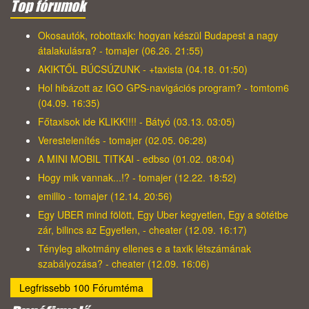
Top fórumok
Okosautók, robottaxik: hogyan készül Budapest a nagy
átalakulásra? - tomajer (06.26. 21:55)
AKIKTŐL BÚCSÚZUNK - +taxista (04.18. 01:50)
Hol hibázott az IGO GPS-navigációs program? - tomtom6
(04.09. 16:35)
Főtaxisok ide KLIKK!!!! - Bátyó (03.13. 03:05)
Verestelenítés - tomajer (02.05. 06:28)
A MINI MOBIL TITKAI - edbso (01.02. 08:04)
Hogy mik vannak...!? - tomajer (12.22. 18:52)
emillio - tomajer (12.14. 20:56)
Egy UBER mind fölött, Egy Uber kegyetlen, Egy a sötétbe
zár, bilincs az Egyetlen, - cheater (12.09. 16:17)
Tényleg alkotmány ellenes e a taxik létszámának
szabályozása? - cheater (12.09. 16:06)
Legfrissebb 100 Fórumtéma