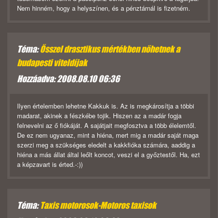
Nem hinném, hogy a helyszínen, és a pénztárnál is fizetném.
Téma:
Ősszel drasztikus mértékben nőhetnek a
budapesti viteldíjak
Hozzáadva: 2008.08.10 06:36
Ilyen értelemben lehetne Kakkuk is. Az is megkárosítja a többi
madarat, akinek a fészkébe tojik. Hiszen az a madár fogja
felnevelni az ő fiókáját. A sajátjait megfosztva a több élelemtől.
De ez nem ugyanaz, mint a hiéna, mert mig a madár saját maga
szerzi meg a szükséges eledelt a kakkfióka számára, aaddig a
hiéna a más állat által leőlt koncot, veszi el a győztestől. Ha, ezt
a képzavart is érted.-:))
Téma:
Taxis motorosok-Motoros taxisok