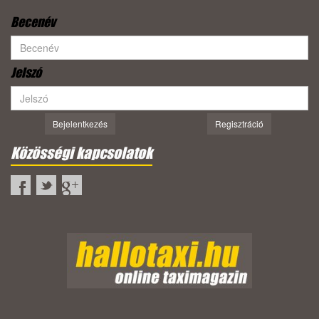
Becenév
Jelszó
Bejelentkezés
Regisztráció
Közösségi kapcsolatok