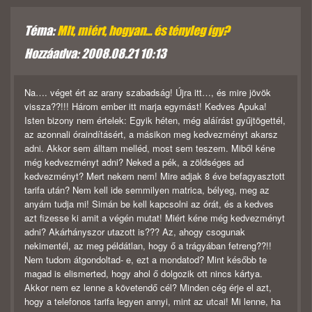
Téma:
MIt, miért, hogyan... és tényleg így?
Hozzáadva: 2008.08.21 10:13
Na…. véget ért az arany szabadság! Újra itt…, és mire jövök
vissza??!!! Három ember itt marja egymást! Kedves Apuka!
Isten bizony nem értelek: Egyik héten, még aláírást gyűjtögettél,
az azonnali óraindításért, a másikon meg kedvezményt akarsz
adni. Akkor sem álltam melléd, most sem teszem. Miből kéne
még kedvezményt adni? Neked a pék, a zöldséges ad
kedvezményt? Mert nekem nem! Mire adjak 8 éve befagyasztott
tarifa után? Nem kell ide semmilyen matrica, bélyeg, meg az
anyám tudja mi! Simán be kell kapcsolni az órát, és a kedves
azt fizesse ki amit a végén mutat! Miért kéne még kedvezményt
adni? Akárhányszor utazott is??? Az, ahogy csogunak
nekimentél, az meg példátlan, hogy ő a trágyában fetreng??!!
Nem tudom átgondoltad- e, ezt a mondatod? Mint később te
magad is elismerted, hogy ahol ő dolgozik ott nincs kártya.
Akkor nem ez lenne a követendő cél? Minden cég érje el azt,
hogy a telefonos tarifa legyen annyi, mint az utcai! Mi lenne, ha