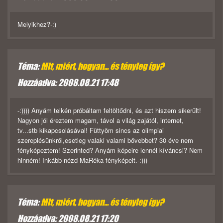
Melyikhez?-:)
Téma:
MIt, miért, hogyan... és tényleg így?
Hozzáadva: 2008.08.21 17:48
-:)))) Anyám telkén próbáltam feltöltődni, és azt hiszem sikerűlt!
Nagyon jól éreztem magam, távol a világ zajától, internet,
tv...stb kikapcsolásával! Füttyöm sincs az olimpiai
szereplésünkről,esetleg valaki valami bővebbet? 30 éve nem
fényképeztem! Szerinted? Anyám képeire lennél kíváncsi? Nem
hinném! Inkább nézd MaRéka fényképeit.-:)))
Téma:
MIt, miért, hogyan... és tényleg így?
Hozzáadva: 2008.08.21 17:20