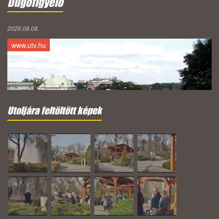
Dugófigyelő
2026.08.08.
www.utv.hu
Utoljára feltöltött képek