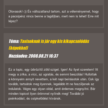
Olovasok!-:)) És változatlanul tartom, azt a véleményemet, hogy
a pacsipénz nincs benne a tagdíjban, mert nem is lehet! Erre mit
lépsz?
Téma:
Taxisoknak is jár egy kis kikapcsolódás
(képekkel)
Hozzáadva: 2008.08.21 16:37
Ez a topic, egy üdvözítő zöld sziget. Igen! Az ilyet szeretem! Itt
megy a zrika, a vicc, az ugratás, és semmi beszólás! Hullottak
a könnyeim annyit nevettem, a két napi beírásotok után. Csk így
tovább, tartsátok meg ilyennek, legalább itt ne feszűljenek az
indulatok. Végre egy olyan oldal, amit érdemes megnyítni. Bár
minden topicot ilyen örömmel nyítnék meg! További jó
poénkodást, és csipkelődést kívánok.