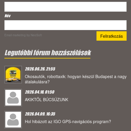
Név
Email marketing
by NeoSoft
Legutóbbi fórum hozzászólások
2026.06.26. 21:55
Okosautók, robottaxik: hogyan készül Budapest a nagy
átalakulásra?
2026.04.18. 01:50
AKIKTŐL BÚCSÚZUNK
2026.04.09. 16:35
Hol hibázott az IGO GPS-navigációs program?