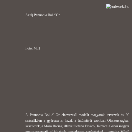
Az új Pannonia Bol d'Or
Fotó: MTI
A Pannonia Bol d' Or elnevezésű modellt magyarok tervezték és 90
százalékban a gyártása is hazai, a futóművét azonban Olaszországban
készítették, a Moro Racing, illetve Stefano Favaro, Talmácsi Gábor magyar
motorversenyző világbajnok menedzsere segítségével – mondta Mázló