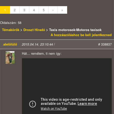
1
2
3
4
5
›
»
Oldalszám: 58
Témakörök
>
Droszt Híradó
> Taxis motorosok-Motoros taxisok
A hozzászóláshoz be kell jelentkezned
alelölülő
2015.04.14. 23:10:44
/
# 338837
Hát... remélem, ti nem így: