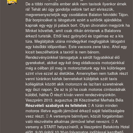
De a többi normális ember akik nem taxisok ilyenkor érnek
rá! Tehát aki úgy gondolja velünk tart azt elvisszük,
megversenyeztetjük egy csodálatos Balaton felvidéki Tájon.
Bár borpincéket is látogatunk ezért a sofőrök ajándékba
kapnak egy-egy jó palack bort. Olyan útvonalon megyünk ha
Minket követtek, amit csak ritkán érintenek a Balatonra
érkező turisták. Ettől lesz gyönyörű és izgalmas ez a kis
túra. Meglátjátok utána mindegyiket megfogjátok látogatni
egy későbbi időpontban. Este vacsora zene tánc. Ahol egy
kicsit beszélhetünk a taxiról is nem bánom.
Rendezvényünkkel támogatjuk a sérült fogyatékkal élő
gyerekeket, akiket egy-két öreg oldalkocsis motorjainkkal
még a célban jól meg is motoroztatunk egy kis különleges
szint víve ezzel az életükbe. Amennyiben nem tudtok részt
venni túránkon kérlek benneteket küldjétek szét taxis
kollégáitok között akik motorozni és lazítani szeretnének
egy őszi napon. De az is jó ha csak motoros cimborádnak
küldöd, hátha Ő részt kíván venni rendezvényünkön.
Veszprém 2013. augusztus 28 Köszönettel Merhala Béla
Részvételi szabályok és feltételek
 A túrán minden
motoros illetve egyéb járművel érkező saját felelősségére
vesz részt.  A versenyre bármilyen, közúti forgalomban
való részvételre alkalmas járművel lehet nevezni.  A
verseny a START helyszínéről, a Veszprémi Betekints Hotel
előtt, 9.00 órától 10.30-ig folyamatos indítással kezdhető