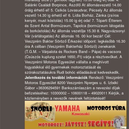
Salánki Családi Borpince, Aszófő At állomásvezető 14.00
óráig érhető el! 5. Csikós Lovasudvar, Pécsely Az állomás
vezető 14.30 ig érhető el! 6. Lídia Borház, Zánka (zsíros
kenyér, must kóstolás) 15.00 ig érj oda! 7. Tóparti Étterem
és Szent Antal Bormúzeum, Tapolca (bormúzeum látogatás
és borkóstolás) Az állomás vezetője 15.30 8. Nagyvázsonyi
Vár (várlátogatás) Az állomás 16. 00 kor bezár! Cél:
Veszprém Bakter Söröző Érkezési időpont: legkésőbb 16.30
óra A célban (Veszprém Bakterház Söröző) zenekarok
(T.G.M. – Várpalota és Rockers Band – Pápa) és vacsora
(Csúszós kuplung szelet 1650,-Ft) várja a résztvevőket. A
Veszprémi Motoros Egyesület vállalta a meghívott
fogyatékkal élő gyermekek motoroztatását és
szórakoztatásukra Rudi bohóc előadásával kedveskedik.
Jelentkezés és további információk
Rendező: Veszprémi
Motoros Egyesület 8200 Veszprém Nyerges u. 6. Izbéki
Gábor +36306294591 Bankszámlaszám a nevezési díjak
befizetéséhez: 10300002 – 10600118 – 49020011 Kérjük, a
közleményben a nevezők nevének feltüntetését!