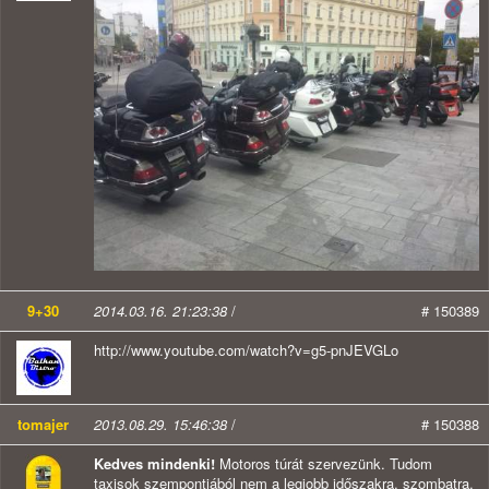
9+30
2014.03.16. 21:23:38
/
# 150389
http://www.youtube.com/watch?v=g5-pnJEVGLo
tomajer
2013.08.29. 15:46:38
/
# 150388
Kedves mindenki!
Motoros túrát szervezünk. Tudom
taxisok szempontjából nem a legjobb időszakra, szombatra.