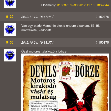
Előzmény:
#150376 9+30 2012.11.10. 18:47:44
9+30
2012.11.10. 18:47:44
/
# 150376
Van egy eladó Marushin plexis enduro sisakom, 53-45,
mattfekete, vadonat!
9+30
2012.10.24. 19:38:37
/
# 150375
Őszi motoros találkozó + börze !