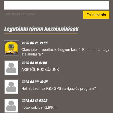
Email marketing
by NeoSoft
Legutóbbi fórum hozzászólások
2026.06.26. 21:55
Okosautók, robottaxik: hogyan készül Budapest a nagy
átalakulásra?
2026.04.18. 01:50
AKIKTŐL BÚCSÚZUNK
2026.04.09. 16:35
Hol hibázott az IGO GPS-navigációs program?
2026.03.13. 03:05
Főtaxisok ide KLIKK!!!!