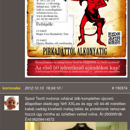
kormoska
2012.10.13. 18:24:10
/
# 150374
Spool Textil motoros ruházat 2db kompletten újszerü
állapotban eladó,egy férfi XXL-es és egy női 44-46 méretben
kabát,nadrág kivehető meleg bélés és protektorok tartoznak
hozzá úgy mintha az üzletben vetted volna. Ár:25000ft/db
Érd:06209414572