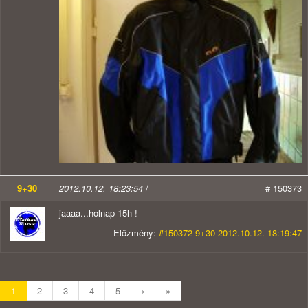
9+30
2012.10.12. 18:23:54
/
# 150373
jaaaa...holnap 15h !
Előzmény:
#150372 9+30 2012.10.12. 18:19:47
1
2
3
4
5
›
»