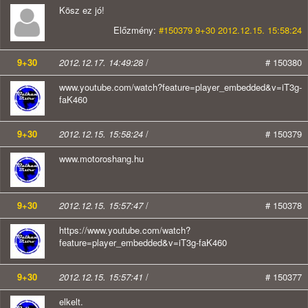
Kösz ez jó!
Előzmény:
#150379 9+30 2012.12.15. 15:58:24
9+30
2012.12.17. 14:49:28
/
# 150380
www.youtube.com/watch?feature=player_embedded&v=iT3g-
faK460
9+30
2012.12.15. 15:58:24
/
# 150379
www.motoroshang.hu
9+30
2012.12.15. 15:57:47
/
# 150378
https://www.youtube.com/watch?
feature=player_embedded&v=iT3g-faK460
9+30
2012.12.15. 15:57:41
/
# 150377
elkelt.