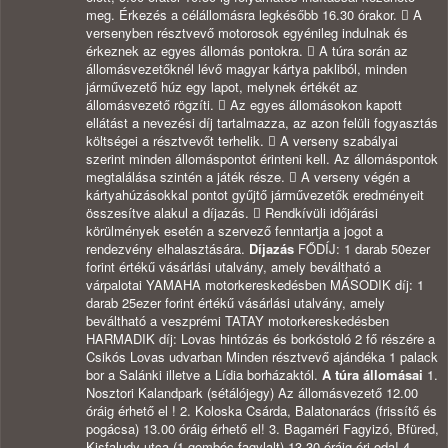
meg. Érkezés a célállomásra legkésőbb 16.30 órakor.  A
versenyben résztvevő motorosok egyénileg indulnak és
érkeznek az egyes állomás pontokra.  A túra során az
állomásvezetőknél lévő magyar kártya pakliból, minden
járművezető húz egy lapot, melynek értékét az
állomásvezető rögzíti.  Az egyes állomásokon kapott
ellátást a nevezési díj tartalmazza, az azon felüli fogyasztás
költségei a résztvevőt terhelik.  A verseny szabályai
szerint minden állomáspontot érinteni kell. Az állomáspontok
megtalálása szintén a játék része.  A verseny végén a
kártyahúzásokkal pontot gyűjtő járművezetők eredményeit
összesítve alakul a díjazás.  Rendkívüli időjárási
körülmények esetén a szervező fenntartja a jogot a
rendezvény elhalasztására.
Díjazás
FŐDÍJ: 1 darab 50ezer
forint értékű vásárlási utalvány, amely beváltható a
várpalotai YAMAHA motorkereskedésben MÁSODIK díj: 1
darab 25ezer forint értékű vásárlási utalvány, amely
beváltható a veszprémi TATAY motorkereskedésben
HARMADIK díj: Lovas hintózás és borkóstoló 2 fő részére a
Csikós Lovas udvarban Minden résztvevő ajándéka 1 palack
bor a Salánki illetve a Lídia borházaktól.
A túra állomásai
1.
Nosztori Kalandpark (sétálójegy) Az állomásvezető 12.00
óráig érhető el ! 2. Koloska Csárda, Balatonarács (frissítő és
pogácsa) 13.00 óráig érhető el! 3. Bagaméri Fagyizó, Bfüred,
Kisfaludy utca (1 gombóc fagylalt) 13.30 óráig érj oda! 4.