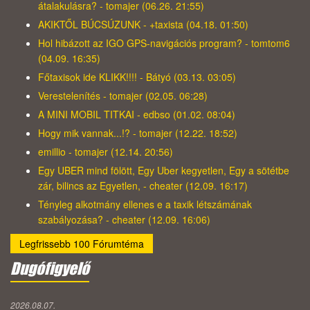
átalakulásra? - tomajer (06.26. 21:55)
AKIKTŐL BÚCSÚZUNK - +taxista (04.18. 01:50)
Hol hibázott az IGO GPS-navigációs program? - tomtom6
(04.09. 16:35)
Főtaxisok ide KLIKK!!!! - Bátyó (03.13. 03:05)
Verestelenítés - tomajer (02.05. 06:28)
A MINI MOBIL TITKAI - edbso (01.02. 08:04)
Hogy mik vannak...!? - tomajer (12.22. 18:52)
emillio - tomajer (12.14. 20:56)
Egy UBER mind fölött, Egy Uber kegyetlen, Egy a sötétbe
zár, bilincs az Egyetlen, - cheater (12.09. 16:17)
Tényleg alkotmány ellenes e a taxik létszámának
szabályozása? - cheater (12.09. 16:06)
Legfrissebb 100 Fórumtéma
Dugófigyelő
2026.08.07.