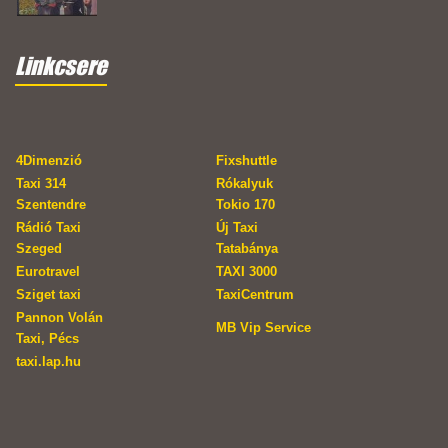
Linkcsere
4Dimenzió
Fixshuttle
Taxi 314
Rókalyuk
Szentendre
Tokio 170
Rádió Taxi
Új Taxi
Szeged
Tatabánya
Eurotravel
TAXI 3000
Sziget taxi
TaxiCentrum
Pannon Volán
MB Vip Service
Taxi, Pécs
taxi.lap.hu