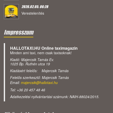
2026.02.05. 06:28
Verestelenítés
Impresszum
HALLOTAXI.HU Online taximagazin
Minden ami taxi, nem csak taxisoknak!
Kiadó: Majercsik Tamás Ev.
1025 Bp. Ruthén utca 19
Kiadásért felelős: Majercsik Tamás
Felelős szerkesztő: Majercsik Tamás
Email:
majercsik@hallotaxi.hu
Tel: +36 20 457 48 46
Adatkezelési nyilvántartási számunk: NAIH-88024/2015.