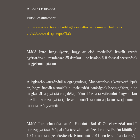
A Bol d'Or blokkja
Fotó: Tesztmotor.hu
http://www.tesztmotor.hu/blog/bemutattak_a_pannonia_bol_dor-
t_%28videoval_uj_kepek%29
Mázló Imre hangsúlyozta, hogy az első modellből limitált szériát
gyártanának – mindössze 55 darabot –, de később 6-8 típussal szeretnének
megjelenni a piacon.
A legkisebb kategóriától a legnagyobbig. Most azonban a következő lépés
az, hogy átadják a modellt a közlekedési hatóságnak bevizsgálásra, s ha
megkapják a gyártási engedélyt, akkor lehet arra válaszolni, hogy mikor
kezdik a sorozatgyártást, illetve mikortól kapható a piacon az új motor –
mondta az ügyvezető.
Mázló Imre elmondta: az új Pannónia Bol d' Or elnevezésű modell
sorozatgyártását Várpalotára tervezik, s az üzemben kezdésként körülbelül
10-15 munkahelyet létesítenek. Rámutatott: 2011-ben lesz a franciaországi