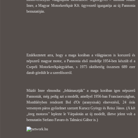
Imre, a Magyar Motorkerékpár Kft. ügyvezető igazgatója az új Pannonia
bemutatóján.
Emlékeztetett arra, hogy a maga korában a világpiacon is korszerű és
népszerű magyar motor, a Pannonia első modellje 1954-ben készült el a
Csepeli Motorkerékpárgyárban, s 1975 októberéig összesen 689 ezer
darab gördült le a szerelősorról.
Mázló Imre elmondta: „feltámasztják” a maga korában igen népszerű
Pannoniát, még pedig azt a modellt, amellyel 1956-ban Franciaországban,
Monthléryben rendezett Bol d'Or (aranysisak) elnevezésű, 24 órás
versenyen páros győzelmet szerzett Kurucz György és Reisz János. (A két
„öreg motoros” leplezte le Várpalotán az új modellt, illetve jelent volt a
bemutatón Stefano Favaro és Talmácsi Gábor is.)