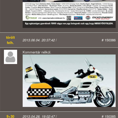
törölt
2013.06.04. 20:37:42
/
# 150386
felh.
Kommentár nélkül.
9+30
2013.04.28. 19:02:47
/
# 150385