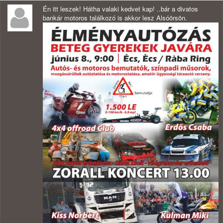
Én itt leszek! Hátha valaki kedvet kap! ..bár a divatos
bankár motoros találkozó is akkor lesz Alsóörsön.