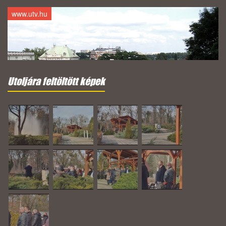
www.utv.hu
Utoljára feltöltött képek