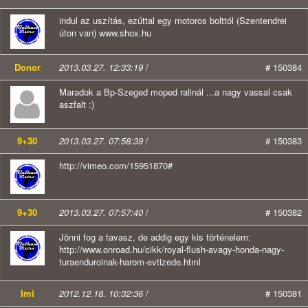
indul az uszítás, ezúttal egy motoros bolttól (Szentendrei
úton van) www.shox.hu
Donor
2013.03.27. 12:33:19
/
# 150384
Maradok a Bp-Szeged moped ralinál ...a nagy vassal csak
aszfalt :)
9+30
2013.03.27. 07:58:39
/
# 150383
http://vimeo.com/15951870#
9+30
2013.03.27. 07:57:40
/
# 150382
Jönni fog a tavasz, de addig egy kis történelem:
http://www.onroad.hu/cikk/royal-flush-avagy-honda-nagy-
turaenduroinak-harom-evtizede.html
Imi
2012.12.18. 10:32:36
/
# 150381