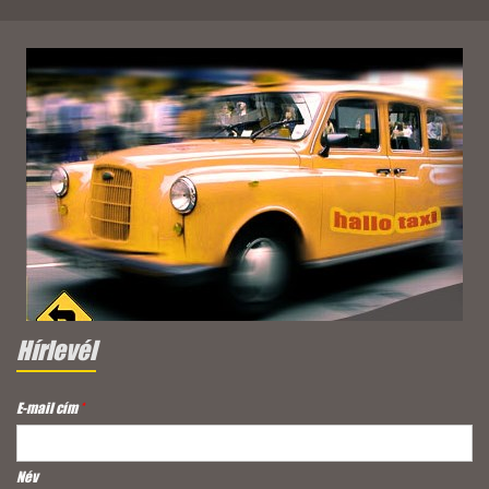
Hírlevél
E-mail cím
*
Név