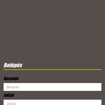
Belépés
Becenév
Jelszó