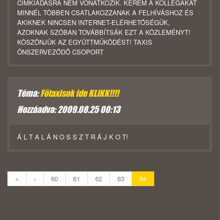
CÍMKIADÁSRA NEM VONATKOZIK. KÉREM A KOLLÉGÁKAT
MINNÉL TÖBBEN CSATLAKOZZANAK A FELHÍVÁSHOZ ÉS
AKIKNEK NINCSEN INTERNET-ELÉRHETŐSÉGÜK,
AZOKNAK SZÓBAN TOVÁBBÍTSÁK EZT A KÖZLEMÉNYT!
KÖSZÖNJÜK AZ EGYÜTTMŰKÖDÉST! TAXIS
ÖNSZERVEZŐDŐ CSOPORT
Téma:
Főtaxisok ide KLIKK!!!!
Hozzáadva: 2009.08.25 00:13
Á L T A L Á N O S S Z T R Á J K O T!
«
‹
60
61
62
63
64