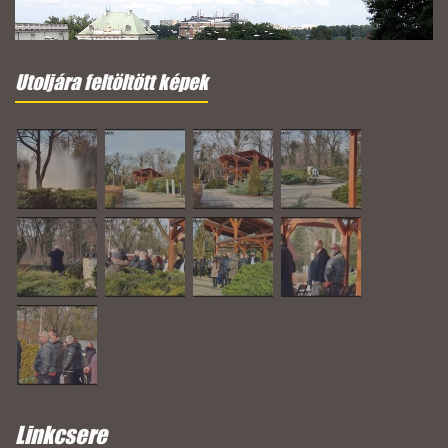
Utoljára feltöltött képek
Linkcsere