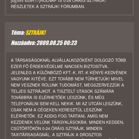
[b][font size=17]HOLNAP IS 0-24 ÓRÁIG SZTRÁJK!
RÉSZLETEK A SZTRÁJK! FÓRUMBAN.
Téma:
SZTRÁJK!
Hozzáadva: 2009.08.25 00:23
A TÁRSASÁGOKNÁL ALVÁLLALKOZÓKÉNT DOLGOZÓ TÖBB
EZER FŐ ÉRDEKVÉDELME NINCSEN BIZTOSÍTVA.
JELENLEG A KÜLÖNBÖZŐ KFT.-K, RT.-K KÉNYE-KEDVÉNEK
VAGYUNK KITÉVE. EZT TOVÁBB NEM TŰRHETJÜK! MIVEL
NEM VESZNEK RÓLUNK TUDOMÁST, MEGSZERVEZZÜK A
TELJES SZTRÁJKOT. A TISZTELT UTASOK SZÁMÁRA
TOVÁBBRA IS ELÉRHETŐEK LESZÜNK, ÉS MÉG
TELEFONÁLNI SEM KELL NEKIK. MI AZ UTCÁN LESZÜNK,
CSAK NEM A CÉGEKEN KERESZTÜL LESZÜNK
ELÉRHETŐK. EZ ADDIG FOG TARTANI, AMÍG NEM
KEZDENEK VELÜNK TÁRGYALÁSOKBA. MINDEN KEDDEN,
CSÜTÖRTÖKÖN 0-24 ÓRÁIG SZTRÁJK, MINDEN
TAXITÁRSASÁGNÁL. A SZTRÁJK A DROSZTOS