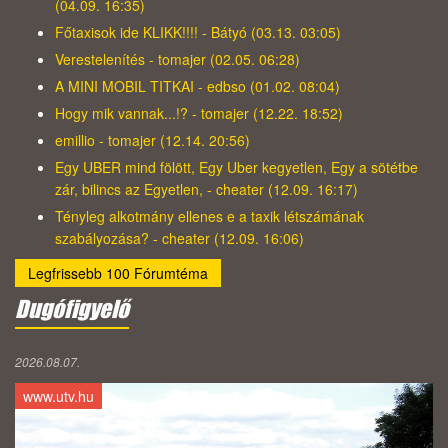
(04.09. 16:35)
Főtaxisok ide KLIKK!!!! - Bátyó (03.13. 03:05)
Verestelenítés - tomajer (02.05. 06:28)
A MINI MOBIL TITKAI - edbso (01.02. 08:04)
Hogy mik vannak...!? - tomajer (12.22. 18:52)
emillio - tomajer (12.14. 20:56)
Egy UBER mind fölött, Egy Uber kegyetlen, Egy a sötétbe
zár, bilincs az Egyetlen, - cheater (12.09. 16:17)
Tényleg alkotmány ellenes e a taxik létszámának
szabályozása? - cheater (12.09. 16:06)
Legfrissebb 100 Fórumtéma
Dugófigyelő
2026.08.07.
www.utv.hu