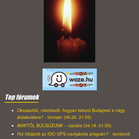
Top fórumok
Okosautók, robottaxik: hogyan készül Budapest a nagy
átalakulásra? - tomajer (06.26. 21:55)
AKIKTŐL BÚCSÚZUNK - +taxista (04.18. 01:50)
Hol hibázott az IGO GPS-navigációs program? - tomtom6