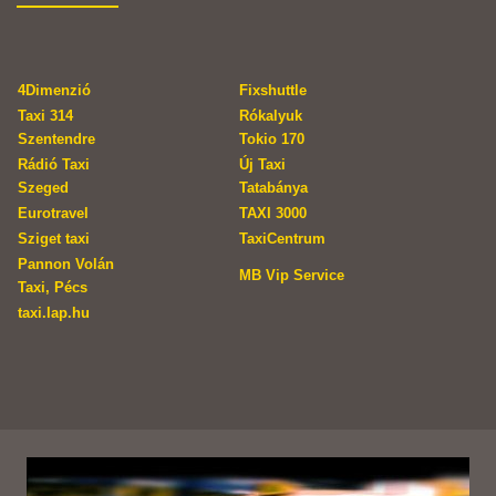
4Dimenzió
Fixshuttle
Taxi 314
Rókalyuk
Szentendre
Tokio 170
Rádió Taxi
Új Taxi
Szeged
Tatabánya
Eurotravel
TAXI 3000
Sziget taxi
TaxiCentrum
Pannon Volán
MB Vip Service
Taxi, Pécs
taxi.lap.hu