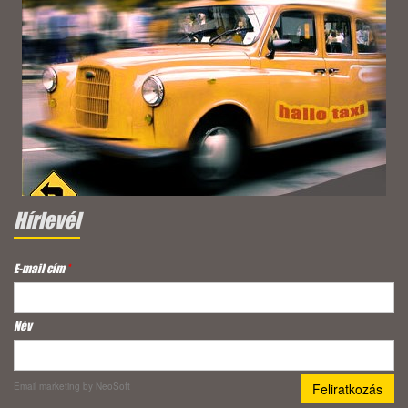
Hírlevél
E-mail cím
*
Név
Email marketing
by NeoSoft