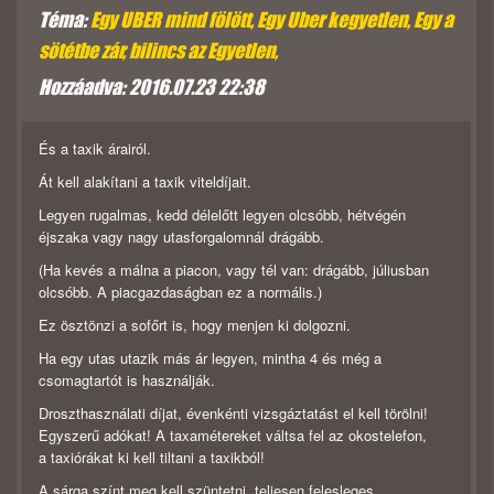
Téma:
Egy UBER mind fölött, Egy Uber kegyetlen, Egy a
sötétbe zár, bilincs az Egyetlen,
Hozzáadva: 2016.07.23 22:38
És a taxik árairól.
Át kell alakítani a taxik viteldíjait.
Legyen rugalmas, kedd délelőtt legyen olcsóbb, hétvégén
éjszaka vagy nagy utasforgalomnál drágább.
(Ha kevés a málna a piacon, vagy tél van: drágább, júliusban
olcsóbb. A piacgazdaságban ez a normális.)
Ez ösztönzi a sofőrt is, hogy menjen ki dolgozni.
Ha egy utas utazik más ár legyen, mintha 4 és még a
csomagtartót is használják.
Droszthasználati díjat, évenkénti vizsgáztatást el kell törölni!
Egyszerű adókat! A taxamétereket váltsa fel az okostelefon,
a taxiórákat ki kell tiltani a taxikból!
A sárga színt meg kell szüntetni, teljesen felesleges.