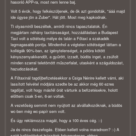
hasonló APP-ra, most nem lenne baj.
Volt 5 évük, hogy felkészüljenek, de ők azt gondolták, "ááá majd
ide úgyse jön a Zuber". Hát jött. Most meg kapkodnak.
Ti olyasmiről beszéltek, amiről nincs tapasztalatok. Én
megjártam néhány taxitársaságot, hozzáállásban a Budapest
Taxi volt a sötétség mélye és talán a Főtaxi a szakadék
legmagasabb pontja. Mindenhol a végtelen sötétséget láttam a
kollégák 90%-ban, az igénytelenséget, a pólóra kötött
kényszernyakkendőt, a gyűrött, izzadt, büdös inget, a zsúfolt
minden szarral teletömött műszerfalat, utasként a száguldozást,
hazudozásokat.
A Főtaxinál tagdíjbefizetésekkor a Csiga Nénire kellett várni, aki
lassított felvétel módjára szedte be az akkor még 60 ezres
tagdíjat, volt hogy másfél órát vártunk a befizetésekre, holott
előttem csak 5-en, 6-an voltak.
A vezetőség semmit nem nyújtott az alvállalkozóknak, a büdös
wc-ben még wc-papír sem volt.
És úgy reklámozza magát, hogy a 100 éves cég. :-)
Ja és nincs összefogás. Ebben kellett volna maradnom? :-) A
saját kollégáitokat húzzátok folyamatosan, ehhez