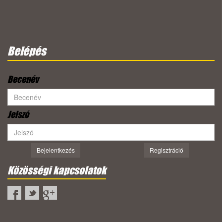
Belépés
Becenév
Jelszó
Bejelentkezés
Regisztráció
Közösségi kapcsolatok