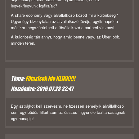
legyek/legyünk lojális/ak?
A share economy vagy alvállalkozó között mi a különbség?
Ugyanúgy bizonytalan az alvállalkozó jövője, egyik napról a
másikra megszüntetheti a fővállalkozó a partneri viszonyt.
A különbség tán annyi, hogy amíg benne vagy, az Uber jobb,
minden téren.
Téma:
Főtaxisok ide KLIKK!!!!
Hozzáadva: 2016.07.23 22:47
Egy sztrájkot kell szervezni, ne fizessen semelyik alvállalkozó
sem egy büdös fillért sem az összes ingyenélő taxitársaságnak
egy hónapig!