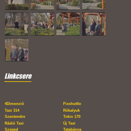
Linkcsere
4Dimenzió
Fixshuttle
Taxi 314
Rókalyuk
Szentendre
Tokio 170
Rádió Taxi
Új Taxi
Szeged
Tatabánya