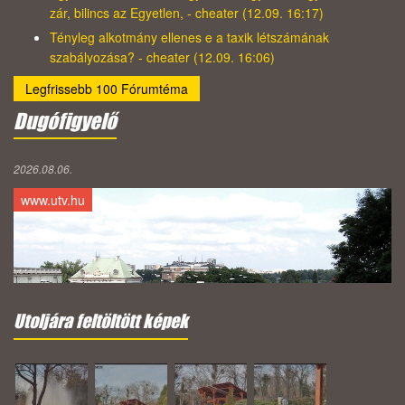
zár, bilincs az Egyetlen, - cheater (12.09. 16:17)
Tényleg alkotmány ellenes e a taxik létszámának
szabályozása? - cheater (12.09. 16:06)
Legfrissebb 100 Fórumtéma
Dugófigyelő
2026.08.06.
www.utv.hu
Utoljára feltöltött képek