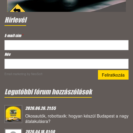
Hírlevél
E-mail cím
*
Név
Email marketing
by NeoSoft
Legutóbbi fórum hozzászólások
2026.06.26. 21:55
Okosautók, robottaxik: hogyan készül Budapest a nagy
átalakulásra?
2026.04.18. 01:50