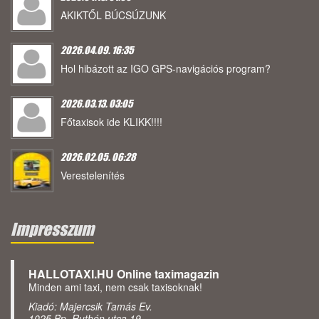
AKIKTŐL BÚCSÚZUNK
2026.04.09. 16:35
Hol hibázott az IGO GPS-navigációs program?
2026.03.13. 03:05
Főtaxisok ide KLIKK!!!!
2026.02.05. 06:28
Verestelenítés
Impresszum
HALLOTAXI.HU Online taximagazin
Minden ami taxi, nem csak taxisoknak!
Kiadó: Majercsik Tamás Ev.
1025 Bp. Ruthén utca 19