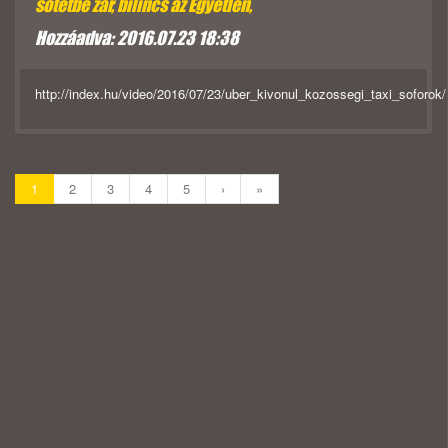
sötétbe zár, bilincs az Egyetlen,
Hozzáadva: 2016.07.23 18:38
http://index.hu/video/2016/07/23/uber_kivonul_kozossegi_taxi_soforok/
1
2
3
4
5
›
»