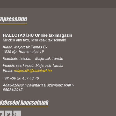
mpresszum
HALLOTAXI.HU Online taximagazin
Minden ami taxi, nem csak taxisoknak!
Kiadó: Majercsik Tamás Ev.
1025 Bp. Ruthén utca 19
Kiadásért felelős: Majercsik Tamás
Felelős szerkesztő: Majercsik Tamás
Email:
majercsik@hallotaxi.hu
Tel: +36 20 457 48 46
Adatkezelési nyilvántartási számunk: NAIH-
88024/2015.
özösségi kapcsolatok