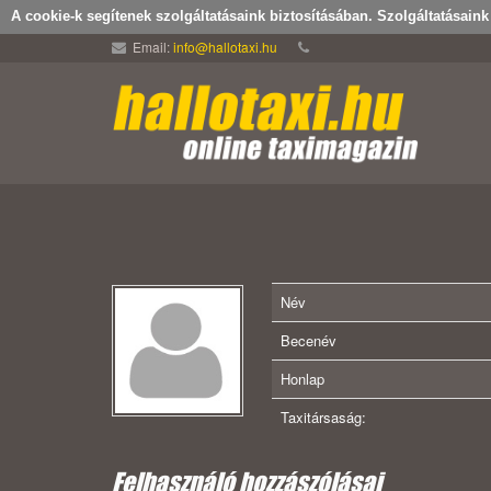
A cookie-k segítenek szolgáltatásaink biztosításában. Szolgáltatásain
Email:
info@hallotaxi.hu
Név
Becenév
Honlap
Taxitársaság:
Felhasználó hozzászólásai