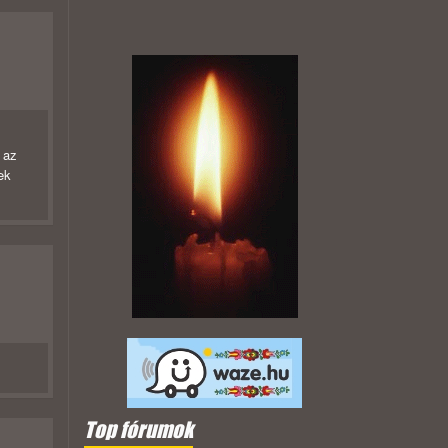
 az
ek
Top fórumok