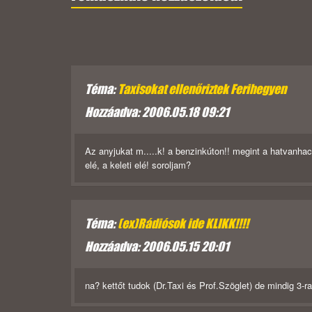
Téma:
Taxisokat ellenőriztek Ferihegyen
Hozzáadva: 2006.05.18 09:21
Az anyjukat m.....k! a benzinkúton!! megint a hatvanh
elé, a keleti elé! soroljam?
Téma:
(ex)Rádiósok ide KLIKK!!!!
Hozzáadva: 2006.05.15 20:01
na? kettőt tudok (Dr.Taxi és Prof.Szöglet) de mindig 3-