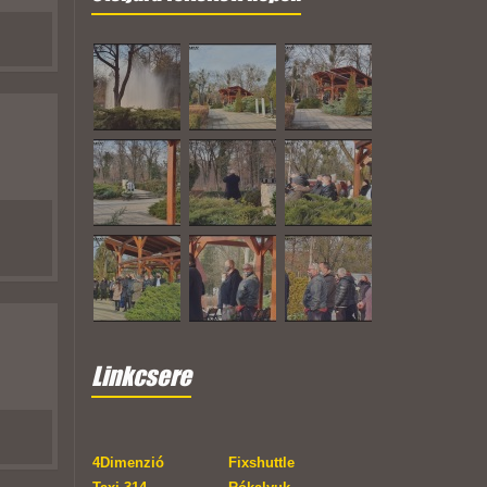
Linkcsere
4Dimenzió
Fixshuttle