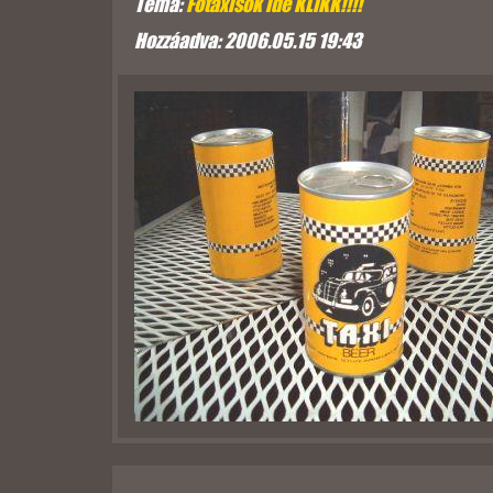
Téma:
Főtaxisok ide KLIKK!!!!
Hozzáadva: 2006.05.15 19:43