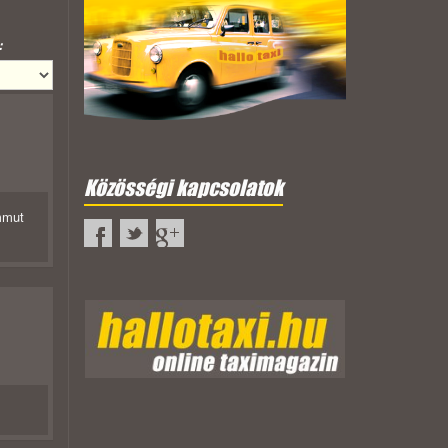
:
Közösségi kapcsolatok
mmut