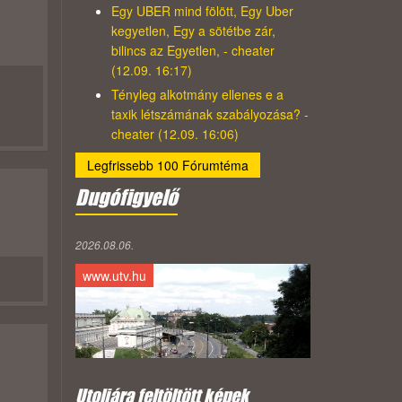
Egy UBER mind fölött, Egy Uber
kegyetlen, Egy a sötétbe zár,
bilincs az Egyetlen, - cheater
(12.09. 16:17)
Tényleg alkotmány ellenes e a
taxik létszámának szabályozása? -
cheater (12.09. 16:06)
Legfrissebb 100 Fórumtéma
Dugófigyelő
2026.08.06.
www.utv.hu
Utoljára feltöltött képek