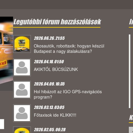
Legutóbbi fórum hozzászólások
I
2026.06.26. 21:55
Okosautók, robottaxik: hogyan készül
Budapest a nagy átalakulásra?
2026.04.18. 01:50
AKIKTŐL BÚCSÚZUNK
2026.04.09. 16:35
Hol hibázott az IGO GPS-navigációs
program?
2026.03.13. 03:05
Főtaxisok ide KLIKK!!!!
K
2026.02.05. 06:28