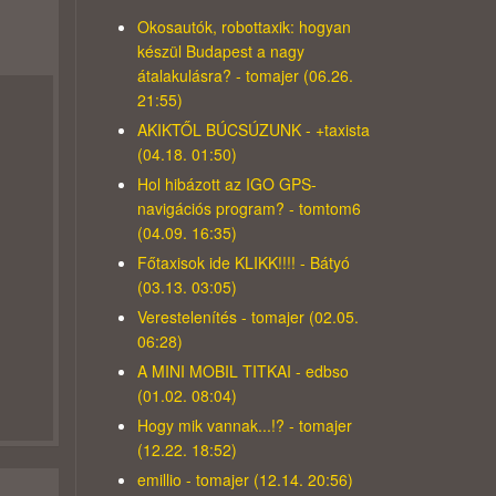
Okosautók, robottaxik: hogyan
készül Budapest a nagy
átalakulásra? - tomajer (06.26.
21:55)
AKIKTŐL BÚCSÚZUNK - +taxista
(04.18. 01:50)
Hol hibázott az IGO GPS-
navigációs program? - tomtom6
(04.09. 16:35)
Főtaxisok ide KLIKK!!!! - Bátyó
(03.13. 03:05)
Verestelenítés - tomajer (02.05.
06:28)
A MINI MOBIL TITKAI - edbso
(01.02. 08:04)
Hogy mik vannak...!? - tomajer
(12.22. 18:52)
emillio - tomajer (12.14. 20:56)