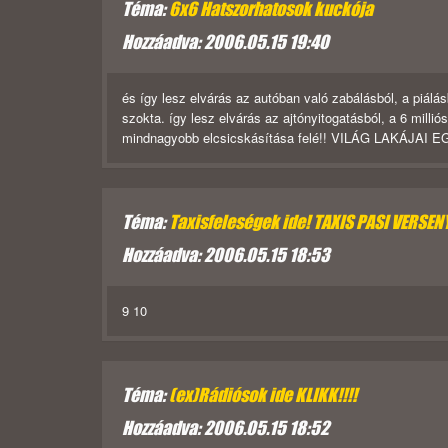
Téma:
6x6 Hatszorhatosok kuckója
Hozzáadva: 2006.05.15 19:40
és így lesz elvárás az autóban való zabálásból, a piálásb
szokta. így lesz elvárás az ajtónyitogatásból, a 6 milli
mindnagyobb elcsicskásítása felé!!
VILÁG LAKÁJAI E
Téma:
Taxisfeleségek ide! TAXIS PASI VERSENY
Hozzáadva: 2006.05.15 18:53
9 10
Téma:
(ex)Rádiósok ide KLIKK!!!!
Hozzáadva: 2006.05.15 18:52