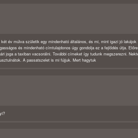
két év múlva születik egy mindenható általános, és mi, mint igazi jó lakájok
agasságos és mindenható címtulajdonos úgy gondolja ez a fejlődés útja. Előre
gári joga a taxiban vacsorálni. További címeket így tudunk megszerezni. Nekt
sztulnátok. A passatszelet is mi fújjuk. Mert hagytuk
yi?