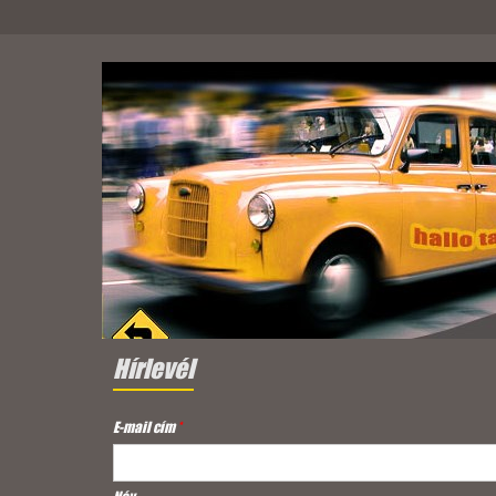
Hírlevél
E-mail cím
*