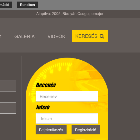
rmáció
Rendben
Alapítva: 2005. Bbetyár; Csogu; tomajer
KERESÉS
M
GALÉRIA
VIDEÓK
Becenév
Jelszó
Bejelentkezés
Regisztráció