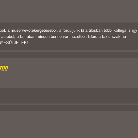
ól, a műsorvevőtekergetéséből, a forduljunk ki a tilosban többi kolléga is így
ós autóból, a tarifában minden benne van nézetből. Előre a taxis szakma
GYESÜLJETEK!
!!!!