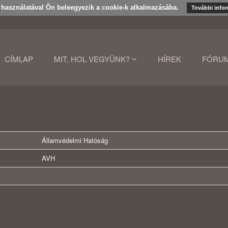
k használatával Ön beleegyezik a cookie-k alkalmazásába.
További info
CÍMLAP
MIT, HOL VEGYÜNK?
HÍREK
FÓRU
Államvédelmi Hatóság
AVH