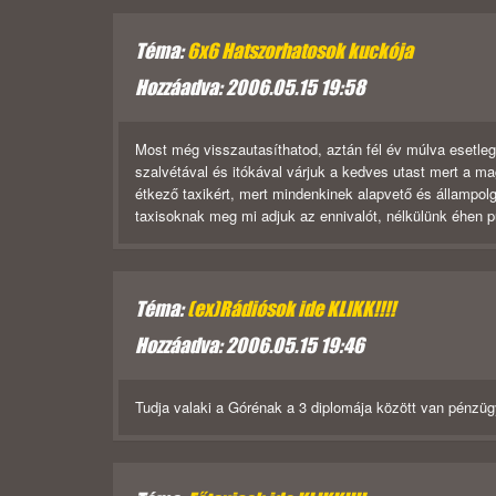
Téma:
6x6 Hatszorhatosok kuckója
Hozzáadva: 2006.05.15 19:58
Most még visszautasíthatod, aztán fél év múlva esetleg 
szalvétával és itókával várjuk a kedves utast mert a m
étkező taxikért, mert mindenkinek alapvető és állampol
taxisoknak meg mi adjuk az ennivalót, nélkülünk éhen pu
Téma:
(ex)Rádiósok ide KLIKK!!!!
Hozzáadva: 2006.05.15 19:46
Tudja valaki a Górénak a 3 diplomája között van pénzüg