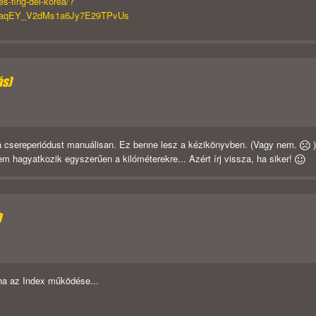
es-fing-del-korea/?
raqEY_V2dMs1a6Jy7E29TPvUs
ás)
i a csereperiódust manuálisan. Ez benne lesz a kézikönyvben. (Vagy nem.
 hagyatkozik egyszerűen a kilóméterekre... Azért írj vissza, ha siker!
D
lna az Index működése...