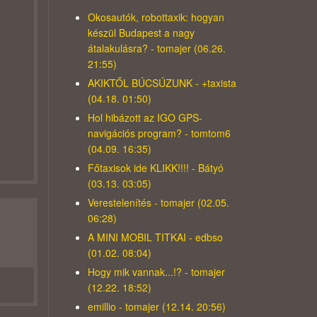
Okosautók, robottaxik: hogyan
készül Budapest a nagy
átalakulásra? - tomajer (06.26.
21:55)
AKIKTŐL BÚCSÚZUNK - +taxista
(04.18. 01:50)
Hol hibázott az IGO GPS-
navigációs program? - tomtom6
(04.09. 16:35)
Főtaxisok ide KLIKK!!!! - Bátyó
(03.13. 03:05)
Verestelenítés - tomajer (02.05.
06:28)
A MINI MOBIL TITKAI - edbso
(01.02. 08:04)
Hogy mik vannak...!? - tomajer
(12.22. 18:52)
emillio - tomajer (12.14. 20:56)