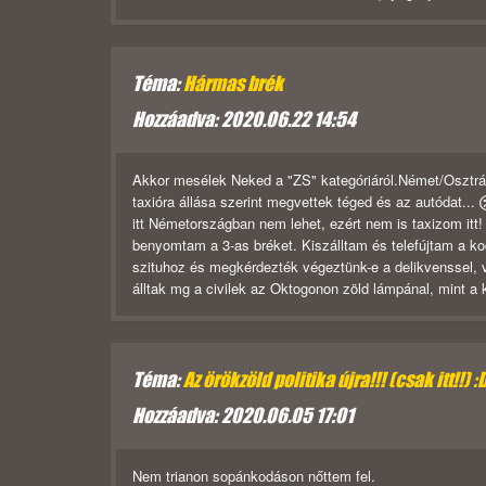
Téma:
Hármas brék
Hozzáadva: 2020.06.22 14:54
Akkor mesélek Neked a "ZS" kategóriáról.Német/Osztrák/
taxióra állása szerint megvettek téged és az autódat...
itt Németországban nem lehet, ezért nem is taxizom itt
benyomtam a 3-as bréket. Kiszálltam és telefújtam a k
szituhoz és megkérdezték végeztünk-e a delikvenssel, 
álltak mg a civilek az Oktogonon zöld lámpánal, mint a 
Téma:
Az örökzöld politika újra!!! (csak itt!!) :
Hozzáadva: 2020.06.05 17:01
Nem trianon sopánkodáson nőttem fel.