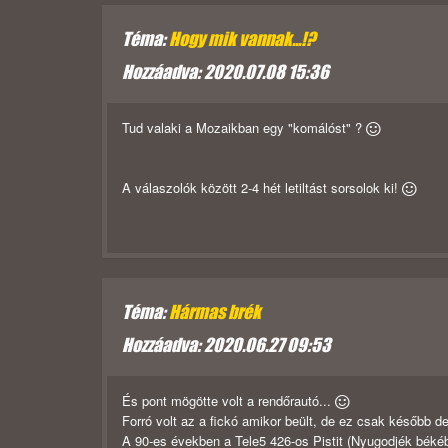
Téma:
Hogy mik vannak...!?
Hozzáadva: 2020.07.08 15:36
Tud valaki a Mozaikban egy "komálóst" ?
A válaszolók között 2-4 hét letiltást sorsolok ki!
Téma:
Hármas brék
Hozzáadva: 2020.06.27 09:53
És pont mögötte volt a rendőrautó...
Forró volt az a fickó amikor beült, de ez csak később der
A 90-es években a Tele5 426-os Pistit (Nyugodjék béké