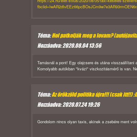
https://24.hu/elet-stilus/2020/08/05/taxi-keseles-szellent
fbclid=IwAR2dIvEEz66pcBOsJCm9w7e3AR93rmOEN6
Téma:
Hol patkolják meg a lovam? (autójavít
Hozzáadva: 2020.08.04 13:56
Tamásnál a pont! Egy olajcsere és utána visszaállítan
Komolyabb autókban "kvázi" viszkozitásmérő is van. Nem
Téma:
Az örökzöld politika újra!!! (csak itt!!) :
Hozzáadva: 2020.07.24 19:26
Gondolom nincs olyan taxis, akinek a zsebére ment vo