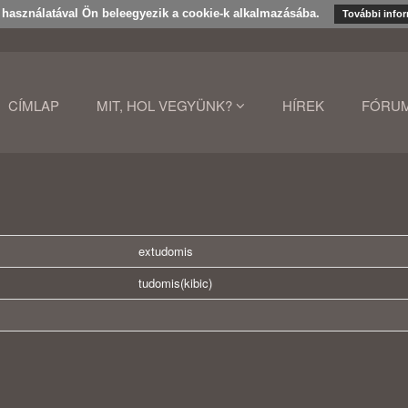
k használatával Ön beleegyezik a cookie-k alkalmazásába.
További info
CÍMLAP
MIT, HOL VEGYÜNK?
HÍREK
FÓRU
extudomis
tudomis(kibic)