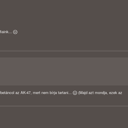
iaink...
etáncol az AK-47, mert nem bírja tartani...
(Majd azt mondja, ezek az