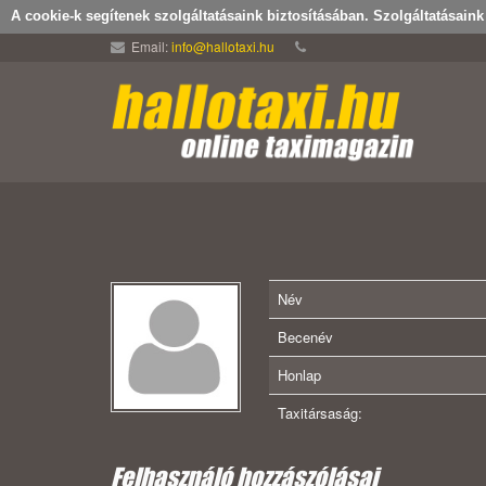
A cookie-k segítenek szolgáltatásaink biztosításában. Szolgáltatásain
Email:
info@hallotaxi.hu
Név
Becenév
Honlap
Taxitársaság:
Felhasználó hozzászólásai