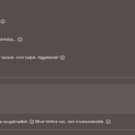
!
ánhatja...
taxisok -mint tudjuk- függetlenek!
t a nyugalmadból.
Mivel törölve van, nem kíváncsiskodok.