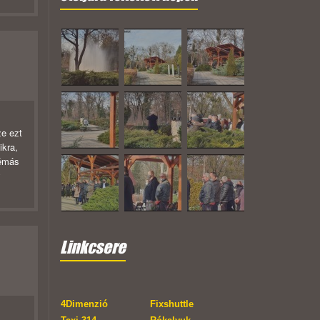
e ezt
ikra,
lémás
y
Linkcsere
4Dimenzió
Fixshuttle