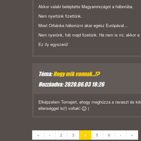
Akkor valaki beléptette Magyarországot a háborúba.
Nem nyertünk fizettünk.
Most Orbánka háborúzni akar egész Európával...
Nem nyerünk, hát majd fizetünk. Ha nem is mi, akkor a f
Ez íly egyszerű!
Téma:
Hogy mik vannak...!?
Hozzáadva: 2020.06.03 18:26
Elképzelem Tomajert, ahogy meghúzza a ravaszt és körb
ellenséggel is(!) voltak!
)
«
‹
2
3
4
5
6
›
»