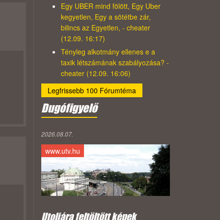
Egy UBER mind fölött, Egy Uber
kegyetlen, Egy a sötétbe zár,
bilincs az Egyetlen, - cheater
(12.09. 16:17)
Tényleg alkotmány ellenes e a
taxik létszámának szabályozása? -
cheater (12.09. 16:06)
Legfrissebb 100 Fórumtéma
Dugófigyelő
2026.08.07.
www.utv.hu
Utoljára feltöltött képek