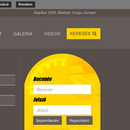
rmáció
Rendben
Alapítva: 2005. Bbetyár; Csogu; tomajer
KERESÉS
M
GALÉRIA
VIDEÓK
Becenév
Jelszó
Bejelentkezés
Regisztráció