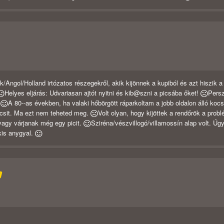
Angol/Holland irtózatos részegekről, akik kijönnek a kupiból és azt hiszik a
Helyes eljárás: Udvariasan ajtót nyitni és kib@szni a picsába őket!
Persz
!
A 80--as években, ha valaki hőbörgött ráparkoltam a jobb oldalon álló kocs
ocsit. Ma ezt nem teheted meg.
Volt olyan, hogy kijöttek a rendőrök a prob
vagy várjanak még egy picit.
Sziréna/vészvillogó/villamossín alap volt. Úg
kis anygyal.
D