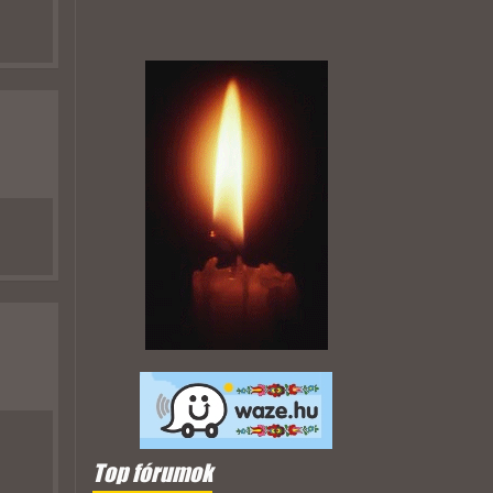
)
Top fórumok