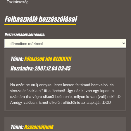
Taxitársaság:
Felhasználó hozzászólásai
Hozzászólások sorrendje:
Téma:
Főtaxisok ide KLIKK!!!!
Hozzáadva: 2007.12.04 03:45
Na azért ne örülj ennyire, lehet lassan feltámad hamvaiból és
visszatér "zaklatni" itt a jónépet! Úgy néz ki van egy lapom a
számára (ha végre sikerül Ldöntenie, milyen is van (volt) neki! :D
Amúgy valóban, ismét sikerült elfüstölnie az alaplaját :DDD
Téma:
Asszociáljunk