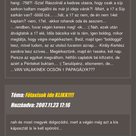
hang: -758?! -Szia! Rászolnál a kedves utasra, hogy csak a síp
sarkon tudtam megállni és már jó ideje várok?! -Miért, a 17 a Síp
sarkán van? -őőőő izé... ...hát, a 17 az nem, de én nem 14et
kaptam? -nem, 17et. -akkor rohanok oda és asszem...
-...rendben, fuvar végén keress meg! -ok... :( Nah, ezek után
átvágtatok a 17 elé, Idős bácsika vár is rám, igen boldog, mikor
meglátja, hogy végre megérkeztem. Beül, majd igen "boldoggá"
tesz, mivel tudom, az az utolsó fuvarom aznap... -Király-Kertész
sarokra lesz szíves... Megérkeztünk, majd én 1eseke, két nap.
Persze az egyiket megváltom, hétfőn caplatok bé kifizetni, de
azért a Pénteket buktam... :( Tanulópénz, elismerem, de...
...VAN VALAKINEK OCSÓN 1 PAPAGÁLYA???
Téma:
Főtaxisok ide KLIKK!!!!
Hozzáadva: 2007.11.23 17:16
nah és most megyek dolgozódni, mert a végén még azt a kis
káposztát is le kell spórolni...