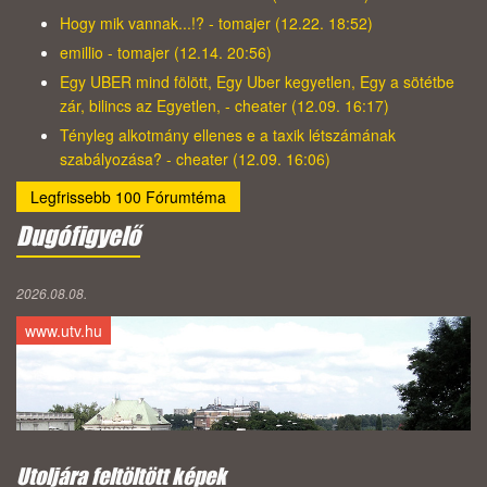
Hogy mik vannak...!? - tomajer (12.22. 18:52)
emillio - tomajer (12.14. 20:56)
Egy UBER mind fölött, Egy Uber kegyetlen, Egy a sötétbe
zár, bilincs az Egyetlen, - cheater (12.09. 16:17)
Tényleg alkotmány ellenes e a taxik létszámának
szabályozása? - cheater (12.09. 16:06)
Legfrissebb 100 Fórumtéma
Dugófigyelő
2026.08.08.
www.utv.hu
Utoljára feltöltött képek