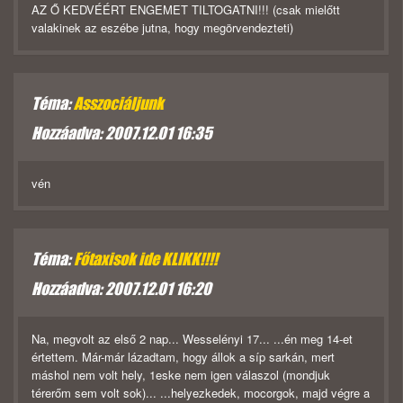
AZ Ő KEDVÉÉRT ENGEMET TILTOGATNI!!! (csak mielőtt
valakinek az eszébe jutna, hogy megörvendezteti)
Téma:
Asszociáljunk
Hozzáadva: 2007.12.01 16:35
vén
Téma:
Főtaxisok ide KLIKK!!!!
Hozzáadva: 2007.12.01 16:20
Na, megvolt az első 2 nap... Wesselényi 17... ...én meg 14-et
értettem. Már-már lázadtam, hogy állok a síp sarkán, mert
máshol nem volt hely, 1eske nem igen válaszol (mondjuk
térerőm sem volt sok)... ...helyezkedek, mocorgok, majd végre a