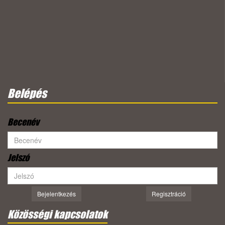
Belépés
Becenév
Jelszó
Bejelentkezés
Regisztráció
Közösségi kapcsolatok