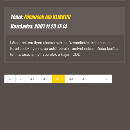
Téma:
Főtaxisok ide KLIKK!!!!
Hozzáadva: 2007.11.23 17:14
Látod, nekem ilyen alacsonyak az üzemeltetési költségeim...
Ezért tudok ilyen szép autót bérelni, amivel nekem többe kerül a
fenntartása, annyit spórolok a kaján :DDD
«
‹
41
42
43
44
45
›
»