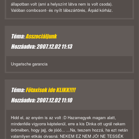
állapotban volt (ami a helyszínt látva nem is volt csoda).
Valóban combcsont- és nyílt lábszártörés, Árpád kórház.
Téma:
Asszociáljunk
Hozzáadva: 2007.12.02 11:13
Ungarische garancia
Téma:
Főtaxisok ide KLIKK!!!!
Hozzáadva: 2007.12.02 11:10
Hidd el, az enyém is az volt :D Hazamegyek magam alatt,
mindenféle vigyorra képtelenül, erre a kis Dinka ott ugrál nekem
örömében, hogy jajj, de jóóó... ...Na, teszem hozzá, ha ezt netán
valamilyen etikás olvasná: NEKEM EZ NEM JÓ! NE TESSÉK