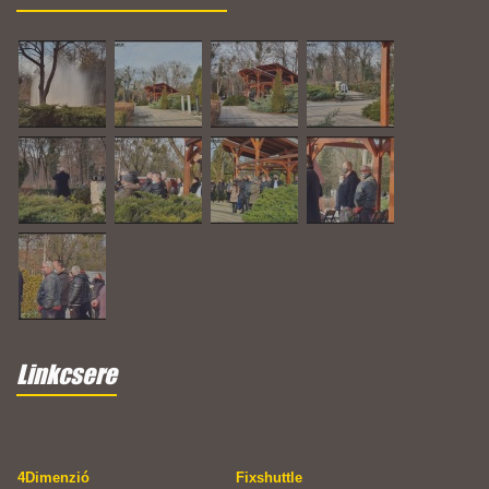
Linkcsere
4Dimenzió
Fixshuttle