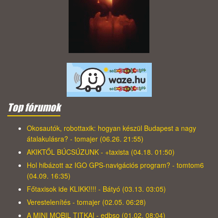
Top fórumok
Okosautók, robottaxik: hogyan készül Budapest a nagy
átalakulásra? - tomajer (06.26. 21:55)
AKIKTŐL BÚCSÚZUNK - +taxista (04.18. 01:50)
Hol hibázott az IGO GPS-navigációs program? - tomtom6
(04.09. 16:35)
Főtaxisok ide KLIKK!!!! - Bátyó (03.13. 03:05)
Verestelenítés - tomajer (02.05. 06:28)
A MINI MOBIL TITKAI - edbso (01.02. 08:04)