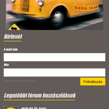
Hírlevél
E-mail cím
*
Név
Email marketing
by NeoSoft
Legutóbbi fórum hozzászólások
2026.06.26. 21:55