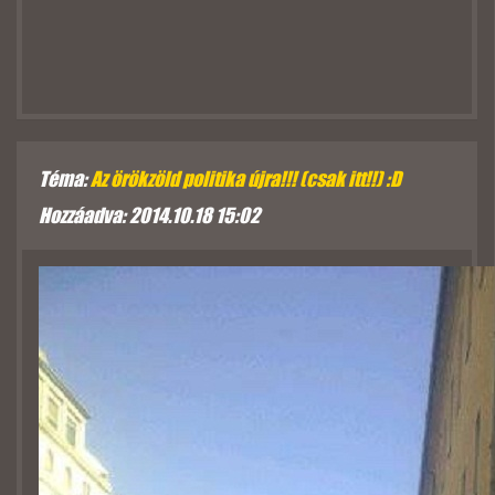
Téma:
Az örökzöld politika újra!!! (csak itt!!) :D
Hozzáadva: 2014.10.18 15:02