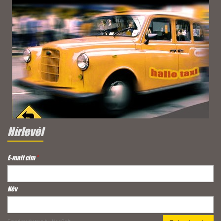
Hírlevél
E-mail cím
*
Név