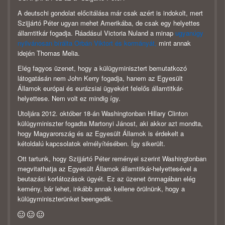
A deutschi gondolat előcitálása már csak azért is indokolt, mert
Szijjártó Péter ugyan mehet Amerikába, de csak egy helyettes
államtitkár fogadja. Ráadásul Victoria Nuland a minap
ugyanúgy
nyilvánosan bírálta Orbán Viktort és kormányát,
mint annak
idején Thomas Melia.
Elég fagyos üzenet, hogy a külügyminisztert bemutatkozó
látogatásán nem John Kerry fogadja, hanem az Egyesült
Államok európai és eurázsiai ügyekért felelős államtitkár-
helyettese. Nem volt ez mindig így.
Utoljára 2012. október 18-án Washingtonban Hillary Clinton
külügyminiszter fogadta Martonyi Jánost, aki akkor azt mondta,
hogy Magyarország és az Egyesült Államok is érdekelt a
kétoldalú kapcsolatok elmélyítésében. Így sikerült.
Ott tartunk, hogy Szijjártó Péter reményei szerint Washingtonban
megvitathatja az Egyesült Államok államtitkár-helyettesével a
beutazási korlátozások ügyét. Ez az üzenet önmagában elég
kemény, bár lehet, inkább annak kellene örülnünk, hogy a
külügyminiszterünket beengedik.