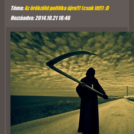
Téma:
Az örökzöld politika újra!!! (csak itt!!) :D
Hozzáadva: 2014.10.21 18:46