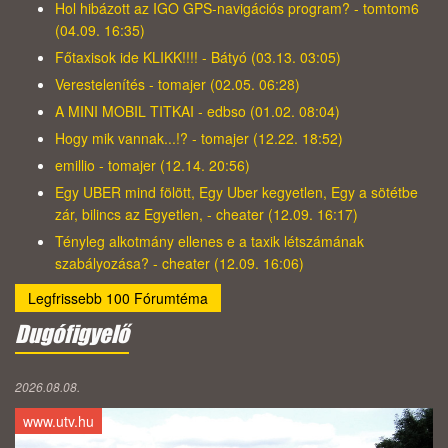
Hol hibázott az IGO GPS-navigációs program? - tomtom6
(04.09. 16:35)
Főtaxisok ide KLIKK!!!! - Bátyó (03.13. 03:05)
Verestelenítés - tomajer (02.05. 06:28)
A MINI MOBIL TITKAI - edbso (01.02. 08:04)
Hogy mik vannak...!? - tomajer (12.22. 18:52)
emillio - tomajer (12.14. 20:56)
Egy UBER mind fölött, Egy Uber kegyetlen, Egy a sötétbe
zár, bilincs az Egyetlen, - cheater (12.09. 16:17)
Tényleg alkotmány ellenes e a taxik létszámának
szabályozása? - cheater (12.09. 16:06)
Legfrissebb 100 Fórumtéma
Dugófigyelő
2026.08.08.
www.utv.hu