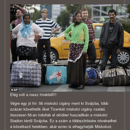
Elég volt a rossz hírekből!!!
Végre egy jó hír: 56 miskolci cigány ment ki Svájcba, több
százan követhetik őket Tizenkét miskolci cigány család,
összesen 56-an indultak el október huszadikán a miskolci
Stadion térről Svájcba. Ez a szám a többszörösére növekedhet
a következő hetekben, akár ezren is elhagyhatják Miskolcot,