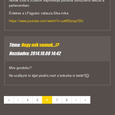
Novák Előd a JOBBIK képviselője politikus bűnözőkről beszél a
parlamentben.
Érdekes a LFügyész válasza.Sika-mika.
https://www.youtube.com/watch?v=p45Ebzsp7DU
Téma:
Hogy mik vannak...!?
Hozzáadva: 2014.10.08 14:42
Mire gondolsz?
Ne szálljunk ki éjjel pisálni,mert a bokorba is belát?
«
‹
4
5
6
7
8
›
»