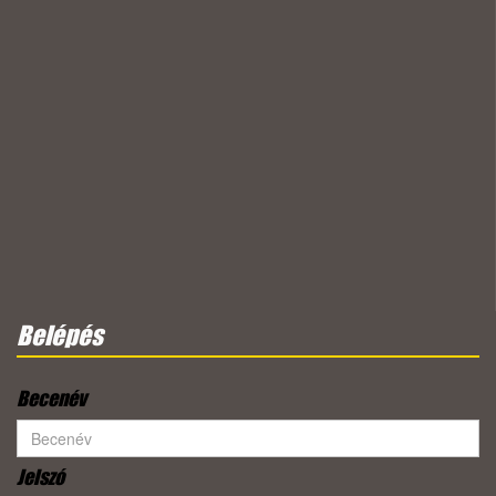
Belépés
Becenév
Jelszó