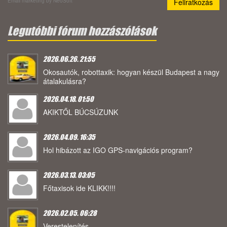
Email marketing
by NeoSoft
Legutóbbi fórum hozzászólások
2026.06.26. 21:55
Okosautók, robottaxik: hogyan készül Budapest a nagy
átalakulásra?
2026.04.18. 01:50
AKIKTŐL BÚCSÚZUNK
2026.04.09. 16:35
Hol hibázott az IGO GPS-navigációs program?
2026.03.13. 03:05
Főtaxisok ide KLIKK!!!!
2026.02.05. 06:28
Verestelenítés