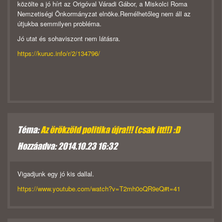
közölte a jó hírt az Origóval Váradi Gábor, a Miskolci Roma
Nemzetiségi Önkormányzat elnöke.Remélhetőleg nem áll az
útjukba semmilyen probléma.
Jó utat és sohaviszont nem látásra.
https://kuruc.info/r/2/134796/
Téma:
Az örökzöld politika újra!!! (csak itt!!) :D
Hozzáadva: 2014.10.23 16:32
Vigadjunk egy jó kis dallal.
https://www.youtube.com/watch?v=T2mh0oQR9eQ#t=41