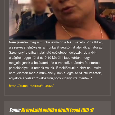
Nem jelentek meg a munkahelyükön a NAV vezetői Vida Ildikó,
a szervezet elnöke és a munkáját segítő hat alelnök a hatóság
Széchenyi utcában található épületében dolgozik, de a 444
újságírói reggel fél 8 és 9.10 között hiába várták, hogy
megjelenjenek a bejáratnál, és a vezetők számára fenntartott
parkolóhelyek is üresek voltak. Érdeklődtünk a NAV-nál, miért
nem jelentek meg a munkahelyükön a legfelső szintű vezetők,
egyelőre a válasz :"valószínű,hogy cigányútra mentek."
https://kuruc.info/r/53/134966/
Téma:
Az örökzöld politika újra!!! (csak itt!!) :D