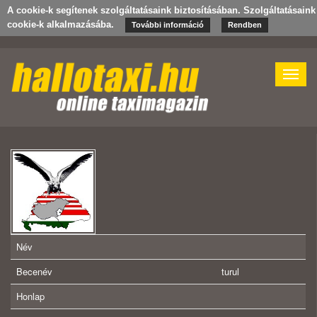
A cookie-k segítenek szolgáltatásaink biztosításában. Szolgáltatásain
cookie-k alkalmazásába.
További információ
Rendben
Toggle
naviga
Név
Becenév
turul
Honlap