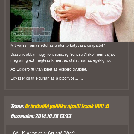
Mit vársz Tamás ettől az undorító katyvasz csapattól?
Bízzunk abban,hogy roncsország "roncsólt"lakói nem várják
meg amíg ezt megteszik,mert az utálat már az egekig nő.
Az Égigérő fű után jöhet az égigérő gyűlölet.
Egyszer csak eldurran az a bizonyos.......
Téma:
Az örökzöld politika újra!!! (csak itt!!) :D
Hozzáadva: 2014.10.20 13:33
USA: „Ki a f*sz az a” Szijjártó Péter?