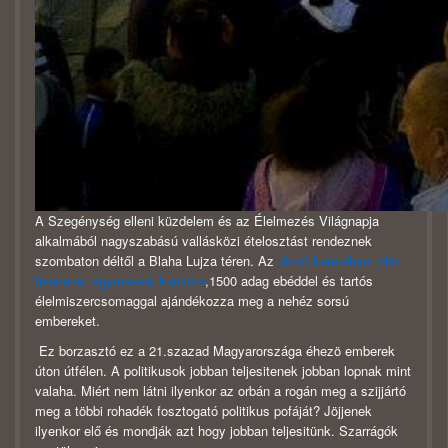
A Szegénység elleni küzdelem és az Élelmezés Világnapja
alkalmából nagyszabású vallásközi ételosztást rendeznek
szombaton déltől a Blaha Lujza téren. Az
akció keretében több
felekezet egymással karöltve
,1500 adag ebéddel és tartós
élelmiszercsomaggal ajándékozza meg a nehéz sorsú
embereket.
Ez borzasztó ez a 21.szazad Magyarországa éhezö emberek
úton útfélen. A politikusok jobban teljesitenek jobban lopnak mint
valaha. Miért nem látni ilyenkor az orbán a rogán meg a szijjártó
meg a többi rohadék fosztogató politikus pofáját? Jöjjenek
ilyenkor elő és mondják azt hogy jobban teljesitünk. Szarrágók