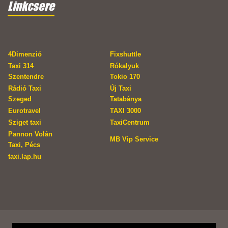
Linkcsere
4Dimenzió
Fixshuttle
Taxi 314
Rókalyuk
Szentendre
Tokio 170
Rádió Taxi
Új Taxi
Szeged
Tatabánya
Eurotravel
TAXI 3000
Sziget taxi
TaxiCentrum
Pannon Volán
MB Vip Service
Taxi, Pécs
taxi.lap.hu