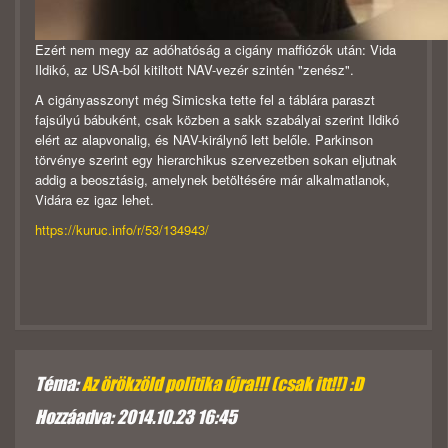
Ezért nem megy az adóhatóság a cigány maffiózók után: Vida
Ildikó, az USA-ból kitiltott NAV-vezér szintén "zenész".
A cigányasszonyt még Simicska tette fel a táblára paraszt
fajsúlyú bábuként, csak közben a sakk szabályai szerint Ildikó
elért az alapvonalig, és NAV-királynő lett belőle. Parkinson
törvénye szerint egy hierarchikus szervezetben sokan eljutnak
addig a beosztásig, amelynek betöltésére már alkalmatlanok,
Vidára ez igaz lehet.
https://kuruc.info/r/53/134943/
Téma:
Az örökzöld politika újra!!! (csak itt!!) :D
Hozzáadva: 2014.10.23 16:45