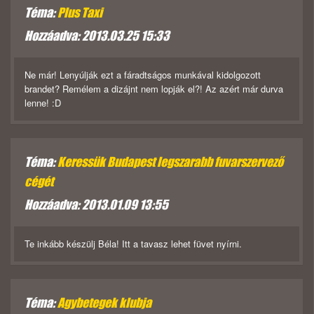
Téma:
Plus Taxi
Hozzáadva: 2013.03.25 15:33
Ne már! Lenyúlják ezt a fáradtságos munkával kidolgozott
brandet? Remélem a dizájnt nem lopják el?! Az azért már durva
lenne! :D
Téma:
Keressük Budapest legszarabb fuvarszervező
cégét
Hozzáadva: 2013.01.09 13:55
Te inkább készülj Béla! Itt a tavasz lehet füvet nyírni.
Téma:
Agybetegek klubja