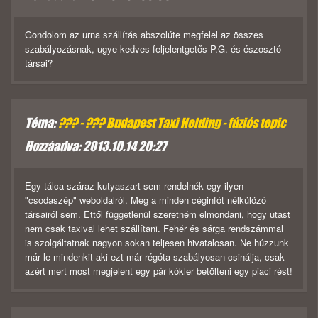
Gondolom az urna szállítás abszolúte megfelel az összes
szabályozásnak, ugye kedves feljelentgetős P.G. és észosztó
társai?
Téma:
??? - ??? Budapest Taxi Holding - fúziós topic
Hozzáadva: 2013.10.14 20:27
Egy tálca száraz kutyaszart sem rendelnék egy ilyen
"csodaszép" weboldalról. Meg a minden céginfót nélkülöző
társairól sem. Ettől függetlenül szeretném elmondani, hogy utast
nem csak taxival lehet szállítani. Fehér és sárga rendszámmal
is szolgáltatnak nagyon sokan teljesen hivatalosan. Ne húzzunk
már le mindenkit aki ezt már régóta szabályosan csinálja, csak
azért mert most megjelent egy pár kókler betölteni egy piaci rést!