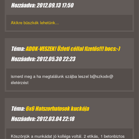
Hozzáadva: 2012.09.13 17:50
Akikre büszkék lehetünk...
Téma:
ADOK-VESZEK! Üzleti céllal fizetős!!! bocs:-)
Hozzáadva: 2012.05.30 22:23
ismerd meg a ha megtalálunk szájba leszel b@szkodv@
életérzést
Téma:
6x6 Hatszorhatosok kuckója
Hozzáadva: 2012.03.04 22:18
Köszönjük a munkádat jó kolléga voltál. 2 etikás, 1 betonbiztos