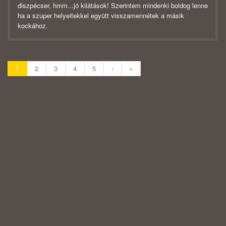
diszpécser, hmm...jó kilátások! Szerintem mindenki boldog lenne
ha a szuper helyeitekkel együtt visszamennétek a másik
kockához.
1
2
3
4
5
›
»