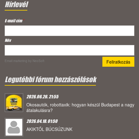
Hírlevél
E-mail cím
*
Név
Email marketing
by NeoSoft
Legutóbbi fórum hozzászólások
2026.06.26. 21:55
Okosautók, robottaxik: hogyan készül Budapest a nagy
átalakulásra?
2026.04.18. 01:50
AKIKTŐL BÚCSÚZUNK