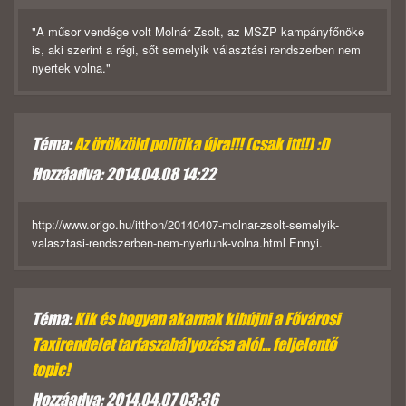
"A műsor vendége volt Molnár Zsolt, az MSZP kampányfőnöke
is, aki szerint a régi, sőt semelyik választási rendszerben nem
nyertek volna."
Téma:
Az örökzöld politika újra!!! (csak itt!!) :D
Hozzáadva: 2014.04.08 14:22
http://www.origo.hu/itthon/20140407-molnar-zsolt-semelyik-
valasztasi-rendszerben-nem-nyertunk-volna.html Ennyi.
Téma:
Kik és hogyan akarnak kibújni a Fővárosi
Taxirendelet tarfaszabályozása alól... feljelentő
topic!
Hozzáadva: 2014.04.07 03:36