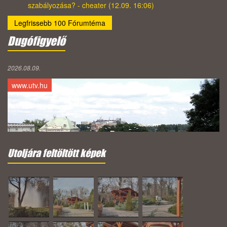
szabályozása? - cheater (12.09. 16:06)
Legfrissebb 100 Fórumtéma
Dugófigyelő
2026.08.09.
www.utv.hu
Utoljára feltöltött képek