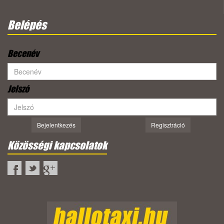
Belépés
Becenév
Jelszó
Bejelentkezés
Regisztráció
Közösségi kapcsolatok