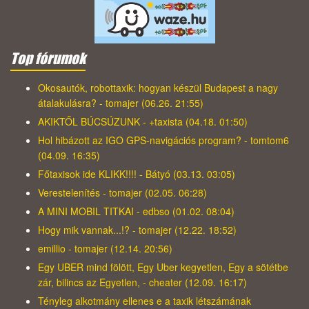
Top fórumok
Okosautók, robottaxik: hogyan készül Budapest a nagy
átalakulásra? - tomajer (06.26. 21:55)
AKIKTŐL BÚCSÚZUNK - +taxista (04.18. 01:50)
Hol hibázott az IGO GPS-navigációs program? - tomtom6
(04.09. 16:35)
Főtaxisok ide KLIKK!!!! - Bátyó (03.13. 03:05)
Verestelenítés - tomajer (02.05. 06:28)
A MINI MOBIL TITKAI - edbso (01.02. 08:04)
Hogy mik vannak...!? - tomajer (12.22. 18:52)
emillio - tomajer (12.14. 20:56)
Egy UBER mind fölött, Egy Uber kegyetlen, Egy a sötétbe
zár, bilincs az Egyetlen, - cheater (12.09. 16:17)
Tényleg alkotmány ellenes e a taxik létszámának