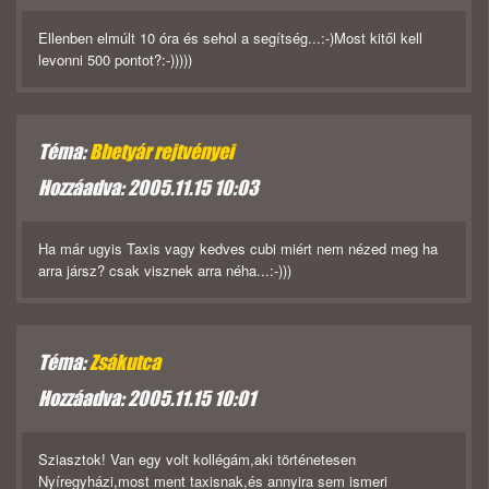
Ellenben elmúlt 10 óra és sehol a segítség...:-)Most kitől kell
levonni 500 pontot?:-)))))
Téma:
Bbetyár rejtvényei
Hozzáadva: 2005.11.15 10:03
Ha már ugyis Taxis vagy kedves cubi miért nem nézed meg ha
arra jársz? csak visznek arra néha...:-)))
Téma:
Zsákutca
Hozzáadva: 2005.11.15 10:01
Sziasztok! Van egy volt kollégám,aki történetesen
Nyíregyházi,most ment taxisnak,és annyira sem ismeri