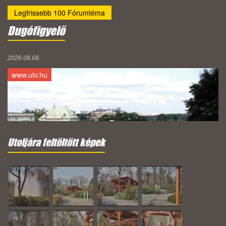
Legfrissebb 100 Fórumtéma
Dugófigyelő
2026.08.08.
www.utv.hu
Utoljára feltöltött képek