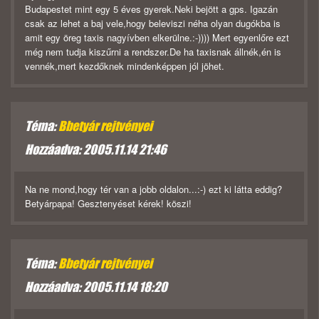
Budapestet mint egy 5 éves gyerek.Neki bejött a gps. Igazán
csak az lehet a baj vele,hogy beleviszi néha olyan dugókba is
amit egy öreg taxis nagyívben elkerülne.:-)))) Mert egyenlőre ezt
még nem tudja kiszűrni a rendszer.De ha taxisnak állnék,én is
vennék,mert kezdőknek mindenképpen jól jöhet.
Téma:
Bbetyár rejtvényei
Hozzáadva: 2005.11.14 21:46
Na ne mond,hogy tér van a jobb oldalon...:-) ezt ki látta eddig?
Betyárpapa! Gesztenyéset kérek! köszi!
Téma:
Bbetyár rejtvényei
Hozzáadva: 2005.11.14 18:20