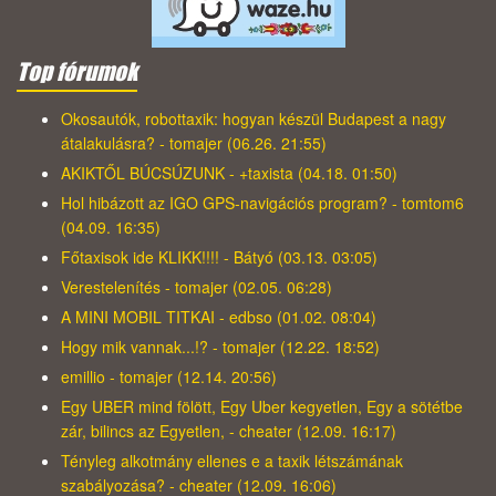
Top fórumok
Okosautók, robottaxik: hogyan készül Budapest a nagy
átalakulásra? - tomajer (06.26. 21:55)
AKIKTŐL BÚCSÚZUNK - +taxista (04.18. 01:50)
Hol hibázott az IGO GPS-navigációs program? - tomtom6
(04.09. 16:35)
Főtaxisok ide KLIKK!!!! - Bátyó (03.13. 03:05)
Verestelenítés - tomajer (02.05. 06:28)
A MINI MOBIL TITKAI - edbso (01.02. 08:04)
Hogy mik vannak...!? - tomajer (12.22. 18:52)
emillio - tomajer (12.14. 20:56)
Egy UBER mind fölött, Egy Uber kegyetlen, Egy a sötétbe
zár, bilincs az Egyetlen, - cheater (12.09. 16:17)
Tényleg alkotmány ellenes e a taxik létszámának
szabályozása? - cheater (12.09. 16:06)