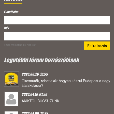
E-mail cím
*
Név
Email marketing
by NeoSoft
Legutóbbi fórum hozzászólások
2026.06.26. 21:55
Okosautók, robottaxik: hogyan készül Budapest a nagy
átalakulásra?
2026.04.18. 01:50
AKIKTŐL BÚCSÚZUNK
2026.04.09. 16:35