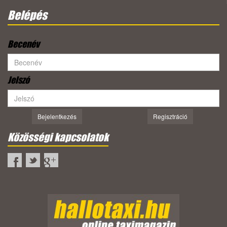
Belépés
Becenév
Jelszó
Bejelentkezés
Regisztráció
Közösségi kapcsolatok