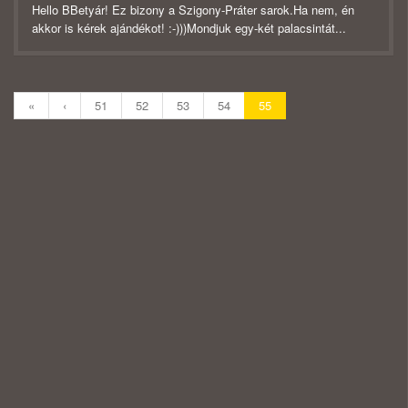
Hello BBetyár! Ez bizony a Szigony-Práter sarok.Ha nem, én
akkor is kérek ajándékot! :-)))Mondjuk egy-két palacsintát...
«
‹
51
52
53
54
55