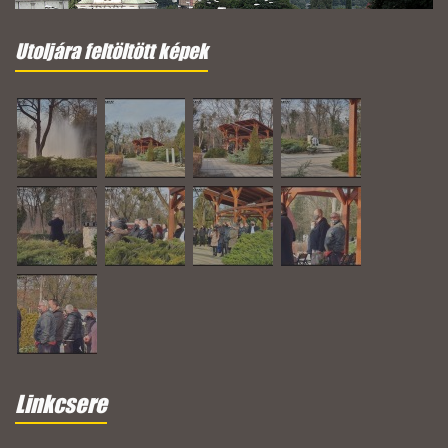
Utoljára feltöltött képek
Linkcsere