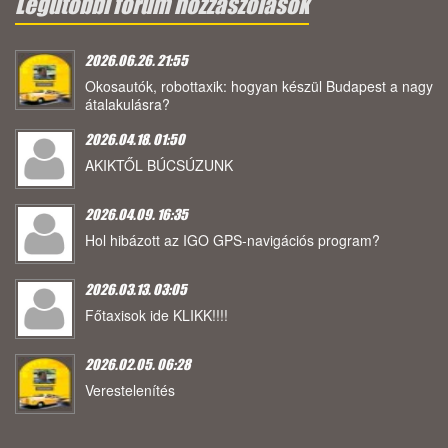
Legutóbbi fórum hozzászólások
2026.06.26. 21:55
Okosautók, robottaxik: hogyan készül Budapest a nagy
átalakulásra?
2026.04.18. 01:50
AKIKTŐL BÚCSÚZUNK
2026.04.09. 16:35
Hol hibázott az IGO GPS-navigációs program?
2026.03.13. 03:05
Főtaxisok ide KLIKK!!!!
2026.02.05. 06:28
Verestelenítés