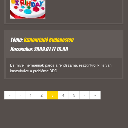
Téma:
Szmogriadó Budapesten
Hozzáadva: 2009.01.11 16:08
És mivel hermannak páros a rendszáma, részünkről ki is van
küszöbölve a probléma:DDD
«
‹
1
2
3
4
5
›
»