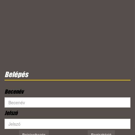
Belépés
Becenév
Jelszó
Bejelentkezés
Regisztráció