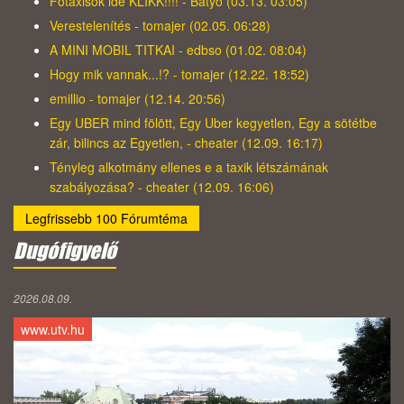
Főtaxisok ide KLIKK!!!! - Bátyó (03.13. 03:05)
Verestelenítés - tomajer (02.05. 06:28)
A MINI MOBIL TITKAI - edbso (01.02. 08:04)
Hogy mik vannak...!? - tomajer (12.22. 18:52)
emillio - tomajer (12.14. 20:56)
Egy UBER mind fölött, Egy Uber kegyetlen, Egy a sötétbe
zár, bilincs az Egyetlen, - cheater (12.09. 16:17)
Tényleg alkotmány ellenes e a taxik létszámának
szabályozása? - cheater (12.09. 16:06)
Legfrissebb 100 Fórumtéma
Dugófigyelő
2026.08.09.
www.utv.hu