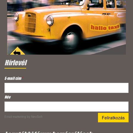
Hírlevél
E-mail cím
*
Név
Email marketing
by NeoSoft