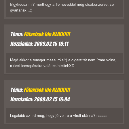
Irigykedsz mi? merthogy a Te neveddel még cicakonzervet se
gyártanak...:)
Téma:
Főtaxisok ide KLIKK!!!!
Hozzáadva: 2009.02.15 16:11
Majd akkor a tomajer mesél róla!:) a cigarettát nem írtam volna,
a ricsi lecsapásaira való tekintettel:XD
Téma:
Főtaxisok ide KLIKK!!!!
Hozzáadva: 2009.02.15 16:04
Legalább az írd meg, hogy jó volt-e a virsli utánna? naaaa