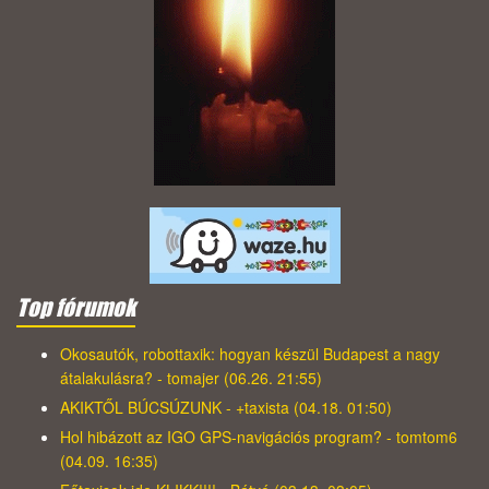
Top fórumok
Okosautók, robottaxik: hogyan készül Budapest a nagy
átalakulásra? - tomajer (06.26. 21:55)
AKIKTŐL BÚCSÚZUNK - +taxista (04.18. 01:50)
Hol hibázott az IGO GPS-navigációs program? - tomtom6
(04.09. 16:35)