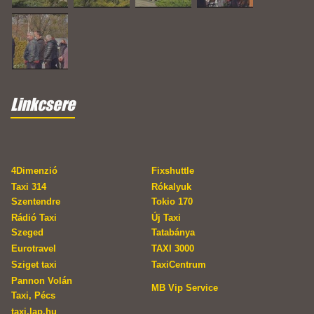
Linkcsere
4Dimenzió
Fixshuttle
Taxi 314
Rókalyuk
Szentendre
Tokio 170
Rádió Taxi
Új Taxi
Szeged
Tatabánya
Eurotravel
TAXI 3000
Sziget taxi
TaxiCentrum
Pannon Volán
MB Vip Service
Taxi, Pécs
taxi.lap.hu