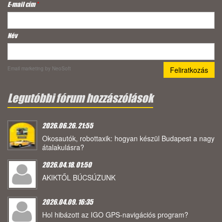
E-mail cím
*
Név
Email marketing
by NeoSoft
Legutóbbi fórum hozzászólások
2026.06.26. 21:55
Okosautók, robottaxik: hogyan készül Budapest a nagy
átalakulásra?
2026.04.18. 01:50
AKIKTŐL BÚCSÚZUNK
2026.04.09. 16:35
Hol hibázott az IGO GPS-navigációs program?