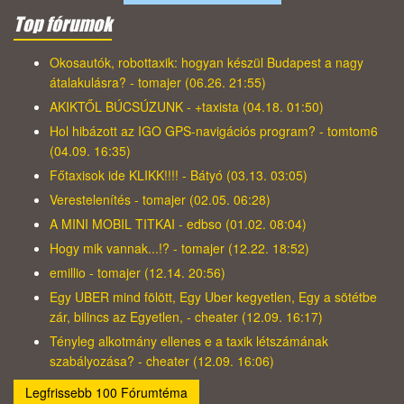
Top fórumok
Okosautók, robottaxik: hogyan készül Budapest a nagy
átalakulásra? - tomajer (06.26. 21:55)
AKIKTŐL BÚCSÚZUNK - +taxista (04.18. 01:50)
Hol hibázott az IGO GPS-navigációs program? - tomtom6
(04.09. 16:35)
Főtaxisok ide KLIKK!!!! - Bátyó (03.13. 03:05)
Verestelenítés - tomajer (02.05. 06:28)
A MINI MOBIL TITKAI - edbso (01.02. 08:04)
Hogy mik vannak...!? - tomajer (12.22. 18:52)
emillio - tomajer (12.14. 20:56)
Egy UBER mind fölött, Egy Uber kegyetlen, Egy a sötétbe
zár, bilincs az Egyetlen, - cheater (12.09. 16:17)
Tényleg alkotmány ellenes e a taxik létszámának
szabályozása? - cheater (12.09. 16:06)
Legfrissebb 100 Fórumtéma