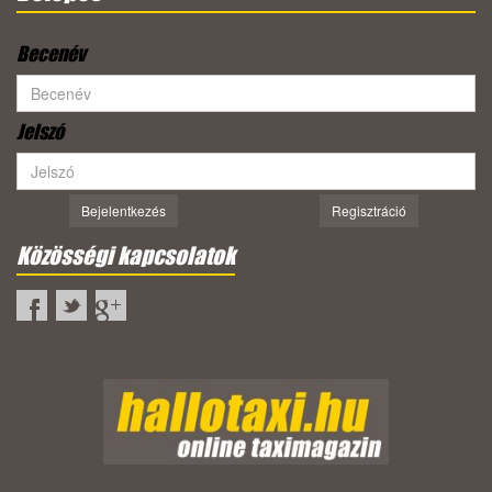
Becenév
Jelszó
Bejelentkezés
Regisztráció
Közösségi kapcsolatok