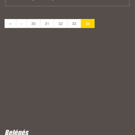
«
‹
30
31
32
33
34
Belépés