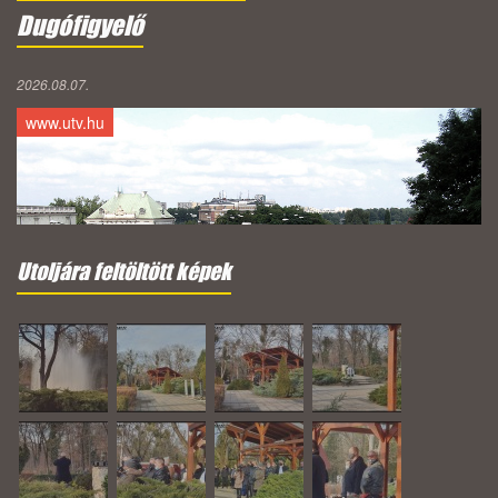
Dugófigyelő
2026.08.07.
www.utv.hu
Utoljára feltöltött képek