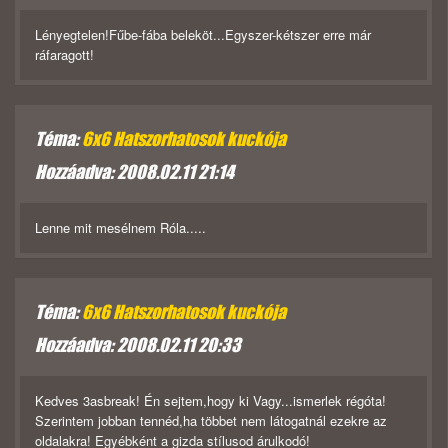
Lényegtelen!Fűbe-fába beleköt...Egyszer-kétszer erre már
ráfaragott!
Téma:
6x6 Hatszorhatosok kuckója
Hozzáadva: 2008.02.11 21:14
Lenne mit mesélnem Róla.....
Téma:
6x6 Hatszorhatosok kuckója
Hozzáadva: 2008.02.11 20:33
Kedves 3asbreak! Én sejtem,hogy ki Vagy...ismerlek régóta!
Szerintem jobban tennéd,ha többet nem látogatnál ezekre az
oldalakra! Egyébként a gizda stílusod árulkodó!