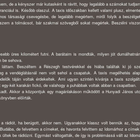
sem, de a kényszer már kutasként is rávitt, hogy legalább a számokat tudja
ranciául is. Később olaszul. A taxis időszakban kellett valami plusz, elmen
os társasági csevegésbe, de legalább megértem, miről folyik a beszélg
szem a tolmácsot, bár szakmai szövegből sokat megértek. Beszélni viszo
vesebb üres kilométert futni. A barátaim is mondták, milyen jót dumálhatn
m be sehova.
láttam. Beszéltem a Részegh testvérekkel és hiába találtak ki jó sze
g a vendéglátásnál nem volt sehol a csapatuk. A taxis megélhetés ala
delők táján voltak érdekeltek. Ami ugyan szintén kívánja a taxis szolgált
t egy-két karakán fickó, de valahogy a puhábbak voltak abban a csapatban.
kadt. Akkor a központjuk egy magánlakáson működött a Hunyadi János ut
könyvben előírták.
e a rádiót, ha berúgott, akkor nem. Ugyanakkor klassz volt bennük az, ho
Budába, de felvettem a címeket, és havonta felvittem az Idomárhoz a címek 
 ültek be rádiózni. Egymást váltogatták, de így is problémássá vált az Idomá