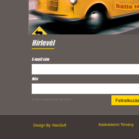
Hírlevél
E-mail cím
*
Név
Email marketing
by NeoSoft
Adatvédelmi Törvény
Design By: NeoSoft