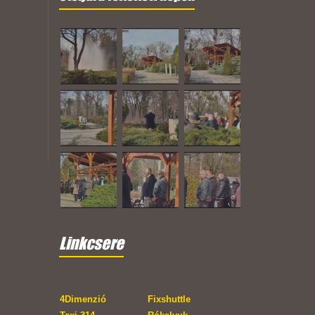
Linkcsere
4Dimenzió
Fixshuttle