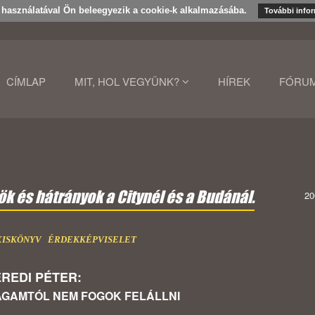
k használatával Ön beleegyezik a cookie-k alkalmazásába.
További info
CÍMLAP
MIT, HOL VEGYÜNK?
HÍREK
FÓRU
k és hátrányok a Citynél és a Budánál.
20
XISKÖNYV
ÉRDEKKÉPVISELET
REDI PÉTER:
GAMTÓL NEM FOGOK FELÁLLNI