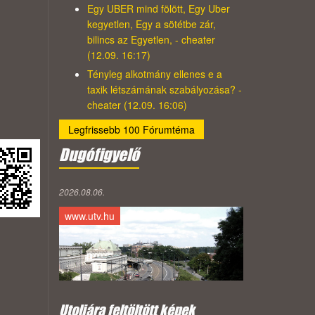
Egy UBER mind fölött, Egy Uber
kegyetlen, Egy a sötétbe zár,
bilincs az Egyetlen, - cheater
(12.09. 16:17)
Tényleg alkotmány ellenes e a
taxik létszámának szabályozása? -
cheater (12.09. 16:06)
Legfrissebb 100 Fórumtéma
Dugófigyelő
2026.08.06.
www.utv.hu
Utoljára feltöltött képek