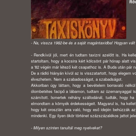
Röv
- Na, vissza 1982-be és a saját magántaxidba! Hogyan vál
- Rendkívül jól, mert én tudtam taxizni azelőtt is. Ha kell
startoltam, hogy a kocsira kért kölcsönt pár hónap alatt v
a '82 végén már létező két csapathoz is. A Buda után pár na
De a rádió hiányán kívül az is visszatartott, hogy elegem 
élvezhetem. Nem a szabadosságot, a szabadságot.
Akkoriban úgy láttam, hogy a bevételem borravaló nélkül
ólombetétes facipő a lábamon, tudtam az üzemanyaggal is
számított. Ismertek néhány szállodánál, tudták, hogy ha 
elmondtam a környék érdekességeit. Magyarul is, ha kellet
hogy két oroszlán arra való, hogy eső idején behúzzák az
mindenki. Egy ilyen ökör történet százszázalékos jattot jele
- Milyen szinten tanultál meg nyelveket?