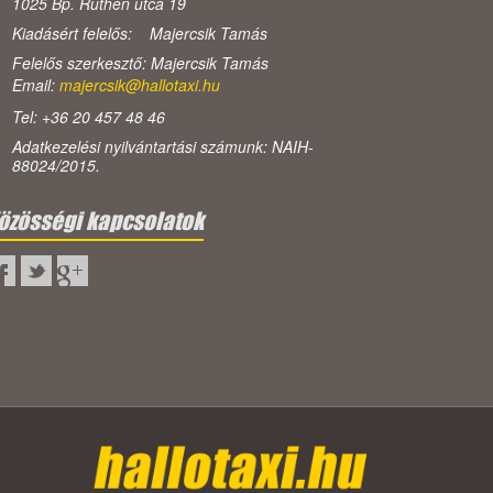
1025 Bp. Ruthén utca 19
Kiadásért felelős: Majercsik Tamás
Felelős szerkesztő: Majercsik Tamás
Email:
majercsik@hallotaxi.hu
Tel: +36 20 457 48 46
Adatkezelési nyilvántartási számunk: NAIH-
88024/2015.
özösségi kapcsolatok