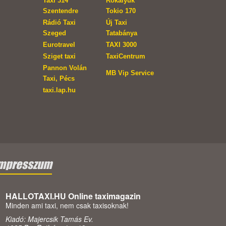
Taxi 314
Rókalyuk
Szentendre
Tokio 170
Rádió Taxi
Új Taxi
Szeged
Tatabánya
Eurotravel
TAXI 3000
Sziget taxi
TaxiCentrum
Pannon Volán
MB Vip Service
Taxi, Pécs
taxi.lap.hu
mpresszum
HALLOTAXI.HU Online taximagazin
Minden ami taxi, nem csak taxisoknak!
Kiadó: Majercsik Tamás Ev.