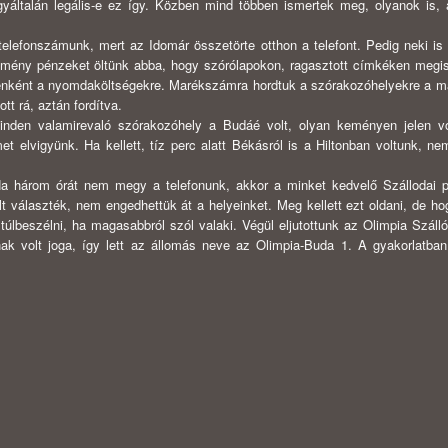
gyáltalán legális-e ez így. Közben mind többen ismertek meg, olyanok is, 
telefonszámunk, mert az Idomár összetörte otthon a telefont. Pedig neki is 
Kemény pénzeket öltünk abba, hogy szórólapokon, ragasztott címkéken megi
lyenként a nyomdaköltségekre. Marékszámra hordtuk a szórakozóhelyekre a ma
tt rá, aztán fordítva.
minden valamirevaló szórakozóhely a Budáé volt, olyan keményen jelen v
t elvigyünk. Ha kellett, tíz perc alatt Békásról is a Hiltonban voltunk, ne
a három órát nem megy a telefonunk, akkor a minket kedvelő Szállodai p
lt választék, nem engedhettük át a helyeinket. Meg kellett ezt oldani, de h
 túlbeszélni, ha magasabbról szól valaki. Végül eljutottunk az Olimpia Szálló
ónak volt joga, így lett az állomás neve az Olimpia-Buda 1. A gyakorlatba