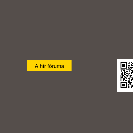
A hír fóruma