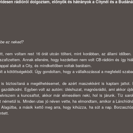
idesen rádióról dolgoztam, előnyök és hátrányok a Citynél és a Budáná
t be ez neked?
ett, nem voltam rest 16 órát utcán tölteni, mint korábban, az állami időben. 
isszafizettem. Annak ellenére, hogy kezdetben nem volt CB-rádióm és így hiá
ppal alakult a City, és mindkettőben voltak barátaim.
volt a kötöttségekből. Úgy gondoltam, hogy a vállalkozással a megfelelő szaba
 is biztosítaná a megélhetésemet, de azért maszekként is kaptam jattot.
 gazdálkodni. Egyben volt az autóm: üléshuzat, magnósrádió, ami akkor új
elviszem a kuncsaftot, akkor már elmesélem neki, hol is járunk. Tíz sarok
t németül is. Minden utas jó néven vette, ha elmondtam, amikor a Lánchídnál
 Alagútba, a másik kettő meg arra, hogy kihúzza, ha süt a nap. Borzasztóa
ntett.