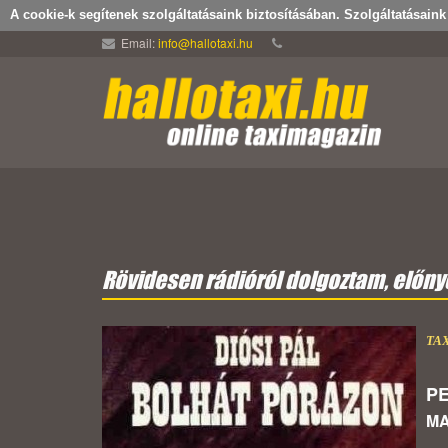
A cookie-k segítenek szolgáltatásaink biztosításában. Szolgáltatásain
Email:
info@hallotaxi.hu
Rövidesen rádióról dolgoztam, előnyö
TA
PE
MA