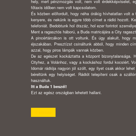
hely, mert pénzmozgás volt, nem volt érdekképviselet, e
főtaxis időben nem volt kapcsolatom.
És közben előfordult, hogy néha órákig hívhatatlan volt a 
kenyere, és nekünk is egyre több címet a rádió hozott. 
telefoniát. Bedobtunk hol ötszáz, hol ezer forintot szemé
Ment a ragasztós háború, a Buda matricájára a City ragaszto
A pincértárcákon is ott voltunk. És úgy alakult, hogy 
éjszakában. Presztízst csináltunk abból, hogy minden címe
azzal, hogy piros lámpák vannak közben.
De az egészet kockáztatta a központ bizonytalansága. H
Cityhez, a Volánhoz, vagy a kockáshoz fordul kocsiért. Vo
Idomár rádiója nagyon jól szólt, egy ilyet csak akkor lehet
béreltünk egy helyiséget. Rádiót telepíteni csak a száll
használtuk.
Itt a Buda 1 beszél!
Ezt az egész országban lehetett hallani.
< vissza