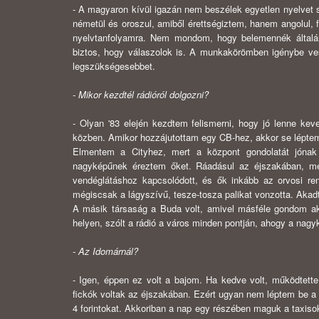
- A magyaron kívül igazán nem beszélek egyetlen nyelvet 
németül és oroszul, amiből érettségiztem, hanem angolul, f
nyelvtanfolyamra. Nem mondom, hogy belemennék általán
biztos, hogy válaszolok is. A munkakörömben igénybe ve
legszükségesebbet.
- Mikor kezdtél rádióról dolgozni?
- Olyan '83 elején kezdtem felismerni, hogy jó lenne ke
közben. Amikor hozzájutottam egy CB-hez, akkor se lépte
Elmentem a Cityhez, mert a központ gondolatát jónak 
nagyképűnek éreztem őket. Ráadásul az éjszakában, me
vendéglátáshoz kapcsolódott, és ők inkább az orvosi ren
mégiscsak a lágyszívű, tesze-tosza palikat vonzotta. Akad
A másik társaság a Buda volt, amivel másféle gondom a
helyen, szólt a rádió a város minden pontján, ahogy a nagy
- Az Idomárnál?
- Igen, éppen ez volt a bajom. Ha kedve volt, működtett
fickók voltak az éjszakában. Ezért ugyan nem léptem be a 
4 forintokat. Akkoriban a nap egy részében maguk a taxisok