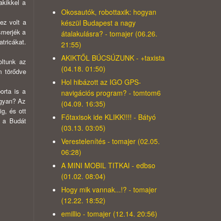
akikkel a
Okosautók, robottaxik: hogyan
ez volt a
készül Budapest a nagy
smerjék a
átalakulásra? - tomajer (06.26.
tricákat.
21:55)
AKIKTŐL BÚCSÚZUNK - +taxista
oltunk az
(04.18. 01:50)
m törődve
Hol hibázott az IGO GPS-
orta is a
navigációs program? - tomtom6
ogyan? Az
(04.09. 16:35)
ig, és ott
Főtaxisok ide KLIKK!!!! - Bátyó
n a Budát
(03.13. 03:05)
Verestelenítés - tomajer (02.05.
06:28)
A MINI MOBIL TITKAI - edbso
(01.02. 08:04)
Hogy mik vannak...!? - tomajer
(12.22. 18:52)
emillio - tomajer (12.14. 20:56)