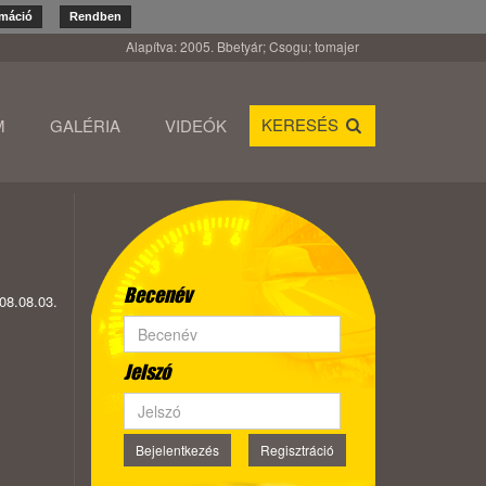
rmáció
Rendben
Alapítva: 2005. Bbetyár; Csogu; tomajer
KERESÉS
M
GALÉRIA
VIDEÓK
Becenév
08.08.03.
Jelszó
Bejelentkezés
Regisztráció