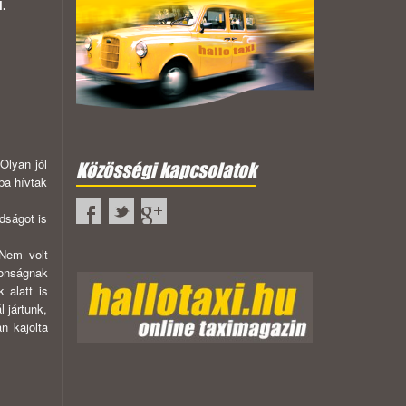
l.
Olyan jól
Közösségi kapcsolatok
ba hívtak
dságot is
 Nem volt
donságnak
 alatt is
 jártunk,
n kajolta