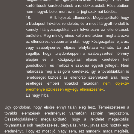
kártérítések kerekedhetnek e rendelkezésből. Részleteiben
nem megyek bele, mert ez már jogi-szakmai kérdés.
18. VIII. fejezet. Ellenőrzés. Megállapítható, hogy
a Budapest Főváros rendelete, és a most tárgyalt rendelt is
komoly hiányosságokkal van felvértezve az ellenőrzések
területén. Még mindig nincs kellő mértékben meghatározva
az ellenőrzés, csupán arra utal, hogy közigazgatási eljárás,
vagy szabálysértési eljárás lefolytatása várható. Ez azt
sugallja, hogy tulajdonképpen a szabálysértési törvény
alapján és a közigazgatási eljárás keretében kell
gondolkodni, és mellőzi e szakma egyedi jellegét. Nem
határozza meg a szigorú kereteket, így a továbbiakban is
lehetőséget biztosít az ellenőrző szerveknek arra, hogy
esetleges emberi hibákból fakadóan
nem objektív
eredménye szülessen egy-egy ellenőrzésnek
.
Ez nagy hiba.
Úgy gondolom, hogy elsőre ennyi talán elég lesz. Természetesen a
további elemzések eredményét várhatóan szintén megosztom.
Összefoglalásként megállapítható, hogy a rendelet megalkotási
folyamata a sok megbeszélés, tárgyalás, viták, javaslatok hoztak egy
eredményt. Hogy ez most jó, vagy sem, ezt mindenki maga megítéli.