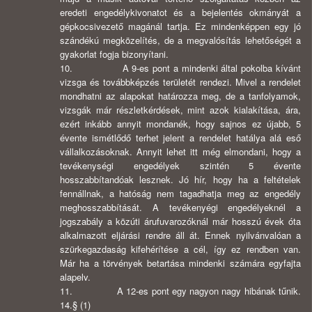
eredeti engedélykivonatot és a bejelentés okmányát a
gépkocsivezető magánál tartja. Ez mindenképpen egy jó
szándékú megközelítés, de a megvalósítás lehetőségét a
gyakorlat fogja bizonyítani.
10. A 9-es pont a mindenki által pokolba kívánt
vizsga és továbbképzés területét rendezi. Mivel a rendelet
mondhatni az alapokat határozza meg, de a tanfolyamok,
vizsgák már részletkérdések, mint azok kialakítása, ára,
ezért inkább annyit mondanék, hogy sajnos ez újabb, 5
évente ismétlődő terhet jelent a rendelet hatálya alá eső
vállalkozásoknak. Annyit lehet itt még elmondani, hogy a
tevékenységi engedélyek szintén 5 évente
hosszabbítandóak lesznek. Jó hír, hogy ha a feltételek
fennállnak, a hatóság nem tagadhatja meg az engedély
meghosszabbítását. A tevékenyégi engedélyeknél a
jogszabály a közúti árufuvarozóknál már hosszú évek óta
alkalmazott eljárási rendre áll át. Ennek nyilvánvalóan a
szürkegazdaság kifehérítése a cél, így ez rendben van.
Már ha a törvények betartása mindenki számára egyfajta
alapelv.
11. A 12-es pont egy nagyon nagy hibának tűnik.
14.§ (1)