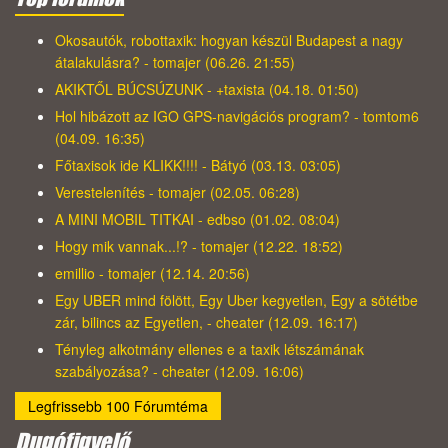
Okosautók, robottaxik: hogyan készül Budapest a nagy
átalakulásra? - tomajer (06.26. 21:55)
AKIKTŐL BÚCSÚZUNK - +taxista (04.18. 01:50)
Hol hibázott az IGO GPS-navigációs program? - tomtom6
(04.09. 16:35)
Főtaxisok ide KLIKK!!!! - Bátyó (03.13. 03:05)
Verestelenítés - tomajer (02.05. 06:28)
A MINI MOBIL TITKAI - edbso (01.02. 08:04)
Hogy mik vannak...!? - tomajer (12.22. 18:52)
emillio - tomajer (12.14. 20:56)
Egy UBER mind fölött, Egy Uber kegyetlen, Egy a sötétbe
zár, bilincs az Egyetlen, - cheater (12.09. 16:17)
Tényleg alkotmány ellenes e a taxik létszámának
szabályozása? - cheater (12.09. 16:06)
Legfrissebb 100 Fórumtéma
Dugófigyelő