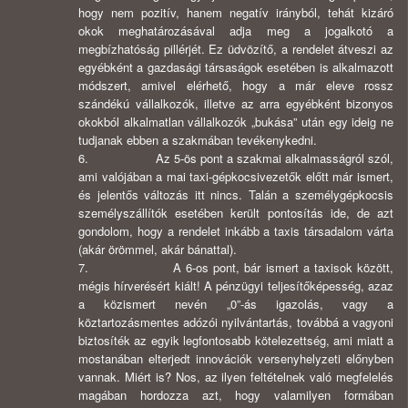
hogy nem pozitív, hanem negatív irányból, tehát kizáró
okok meghatározásával adja meg a jogalkotó a
megbízhatóság pillérjét. Ez üdvözítő, a rendelet átveszi az
egyébként a gazdasági társaságok esetében is alkalmazott
módszert, amivel elérhető, hogy a már eleve rossz
szándékú vállalkozók, illetve az arra egyébként bizonyos
okokból alkalmatlan vállalkozók „bukása” után egy ideig ne
tudjanak ebben a szakmában tevékenykedni.
6. Az 5-ös pont a szakmai alkalmasságról szól,
ami valójában a mai taxi-gépkocsivezetők előtt már ismert,
és jelentős változás itt nincs. Talán a személygépkocsis
személyszállítók esetében került pontosítás ide, de azt
gondolom, hogy a rendelet inkább a taxis társadalom várta
(akár örömmel, akár bánattal).
7. A 6-os pont, bár ismert a taxisok között,
mégis hírverésért kiált! A pénzügyi teljesítőképesség, azaz
a közismert nevén „0”-ás igazolás, vagy a
köztartozásmentes adózói nyilvántartás, továbbá a vagyoni
biztosíték az egyik legfontosabb kötelezettség, ami miatt a
mostanában elterjedt innovációk versenyhelyzeti előnyben
vannak. Miért is? Nos, az ilyen feltételnek való megfelelés
magában hordozza azt, hogy valamilyen formában