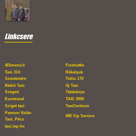
Linkcsere
4Dimenzió
Fixshuttle
Taxi 314
Rókalyuk
Szentendre
Tokio 170
Rádió Taxi
Új Taxi
Szeged
Tatabánya
Eurotravel
TAXI 3000
Sziget taxi
TaxiCentrum
Pannon Volán
MB Vip Service
Taxi, Pécs
taxi.lap.hu