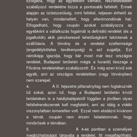
szolgálta, hogy az egyébként várható, részletesebben
szabályozó rendeletre bízza a pontosabb feltételt. Ennek
alapján az üzletszerűség, mint feltétel, teljesen érthető és
helyén van, mindamellett, hogy ellentmondónak hat.
Elfogadható, hogy csupán azokat szabályozza az
egyébként a vállalkozás fogalmát is definiáló rendelet (és a
jogalkotók) akik pénzkereseti lehetőségként tekintenek a
szállításra. A törvény és a rendelet szellemisége
(engedélyköteles tevékenység) is ezt sugallja. Ezt
némiképp igazolja, hogy bár most már lesz országos
rendelet, Budapest területén mégis a fuvardíj összege a
Főváros rendeletében szabályozott. És még ezen kívül sok
egyéb, ami az országos rendeletben (vagy törvényben)
nem szerepel.
4. A II. fejezetre pillanatnyilag nem foglakoznék
túl sokat, azon túl, hogy a Budapest területén kívüli
területeken is a hatálybalépéstől függően a jövőben olyan
feltételrendszernek kell megfelelni, ami ez idáig a vidéki
viszonylatban ismeretlen volt. Ezzel nem elodázni kívánom
a témát, csupán nem érzem feladatomnak, hogy
minősítsek e témában.
5. A 4-es pontban a személyes
megbízhatóságot tárgyalja a rendelet. Itt megállapítható,