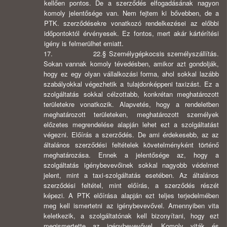
kellően pontos. De a szerződés elfogadásának nagyon
komoly jelentősége van. Nem fejtem ki bővebben, de a
PTK. szerződésekre vonatkozó rendelkezései az előbbi
időpontoktól érvényesek. Ez fontos, mert akár kártérítési
igény is felmerülhet emiatt.
17. 22.§ Személygépkocsis személyszállítás.
Sokan vannak komoly tévedésben, amikor azt gondolják,
hogy ez egy olyan vállalkozási forma, ahol sokkal lazább
szabályokkal végezhetik a tulajdonképpeni taxizást. Ez a
szolgáltatás sokkal célzottabb, konkrétan meghatározott
területekre vonatkozik. Alapvetés, hogy a rendeletben
meghatározott területeken, meghatározott személyek
előzetes megrendelése alapján lehet ezt a szolgáltatást
végezni. Előírás a szerződés. De ami érdekesebb, az az
általános szerződési feltételek követelményként történő
meghatározása. Ennek a jelentősége az, hogy a
szolgáltatás igénybevevőinek sokkal nagyobb védelmet
jelent, mint a taxi-szolgáltatás esetében. Az általános
szerződési feltétel, mint előírás, a szerződés részét
képezi. A PTK előírása alapján ezt teljes terjedelmében
meg kell ismertetni az igénybevevővel. Amennyiben vita
keletkezik, a szolgáltatónak kell bizonyítani, hogy ezt
megismertette az igénybevevővel. Komoly viták és