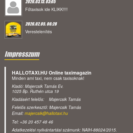
2026.03.13. 03:05
Főtaxisok ide KLIKK!!!!
2026.02.05. 06:28
Verestelenítés
Impresszum
HALLOTAXI.HU Online taximagazin
Minden ami taxi, nem csak taxisoknak!
Kiadó: Majercsik Tamás Ev.
1025 Bp. Ruthén utca 19
Kiadásért felelős: Majercsik Tamás
Felelős szerkesztő: Majercsik Tamás
Email:
majercsik@hallotaxi.hu
Tel: +36 20 457 48 46
Adatkezelési nyilvántartási számunk: NAIH-88024/2015.