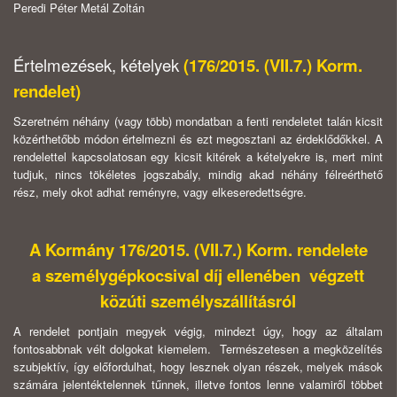
Peredi Péter Metál Zoltán
Értelmezések, kételyek
(176/2015. (VII.7.) Korm.
rendelet)
Szeretném néhány (vagy több) mondatban a fenti rendeletet talán kicsit
közérthetőbb módon értelmezni és ezt megosztani az érdeklődőkkel. A
rendelettel kapcsolatosan egy kicsit kitérek a kételyekre is, mert mint
tudjuk, nincs tökéletes jogszabály, mindig akad néhány félreérthető
rész, mely okot adhat reményre, vagy elkeseredettségre.
A Kormány 176/2015. (VII.7.) Korm. rendelete
a személygépkocsival díj ellenében végzett
közúti személyszállításról
A rendelet pontjain megyek végig, mindezt úgy, hogy az általam
fontosabbnak vélt dolgokat kiemelem. Természetesen a megközelítés
szubjektív, így előfordulhat, hogy lesznek olyan részek, melyek mások
számára jelentéktelennek tűnnek, illetve fontos lenne valamiről többet