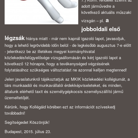
adott járművedre a
következő aktuális műszaki
a
vizsgán – pl.
jobboldali első
légzsák
hiánya miatt - már nem kapnál igazoló lapot, javasoljuk,
hogy a lehető legrövidebb időn belül - de legkésőbb augusztus 7-e előtt
- jelentkezz be az illetékes megyei kormányhivatal
közlekedésfelügyelősége vizsgaállomásán és kérj igazoló lapot a
következő 12 hónapra, hogy a tevékenységed végzésének
folytatásához szükséges változtatást ne azonnal kelljen megtenned!
Jelen javaslatunkról tájékoztatjuk az MKIK közlekedési kollégiumát, a
társ munkaadói és munkavállalói érdekképviseleteket, és minden,
általunk elérhető taxit és személygépkocsis személyszállító jármű
üzemeltetőjét.
Kérünk, hogy Kollégáid körében ezt az információt szíveskedj
továbbadni!
Segítségedet Köszönjük!
Budapest, 2015. július 23.