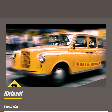
Hírlevél
E-mail cím
*