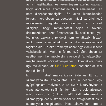
az a megállapítás, és véleményem szerint jogosan,
hogy ahol nincs számítástechnikai alkalmazás, az
nem diszpécserszolgálat. Ez azért kiemelkedően
fontos, mert ebben az esetben, mivel az értelmező
rendelkezés meghatározása pontosan azt a célt
szolgálja, hogy iránymutatást adjon a további
értelmezésnek, azon fuvarszervezők, ahol nincs ilyen
technika, azokra a rendelet nem vonatkozik, hiszen
azok nem sorolhatóak be a diszpécserszolgálat
fogalma alá. Ez akár reményt adhat egy vidéki kisebb
vállalkozásnak. Miért is fontos ez? Mert ebben az
esetben nem kell megfelelni a rendelet IV. fejezetében
meghatározott követelményeknek. Ugyanakkor, csak
úgy mellékesen, az
UBER és társai
esetében ez már
nem áll fenn!
b. Ami magyarázatra érdemes itt az a
személyszállító szolgáltatás. Ez a definíció egy
gyűjtőfogalom, melybe a 2012. évi XLI. törvényben is
olvasható egyéb szállítási formulák is beletartoznak.
(vízi, vasúti, stb.) Ezen belül kell értelmezni a
személygépkocsis személyszállító szolgáltatást és a
személytaxi-szolgáltatást. Nos, alapvetően erre a