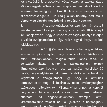
vállalkozásként, engedéllyel végzi valaki a szolgáltatást.
Minden egyéb kötelezettség alapja ez, és ebből ered a
szakma költségigénye. Emiatt hordozza magában az
ellenőrizhetőséget is. Ez pedig olyan hátrány, ami ma a
Versenyjog alapján megérdemli a törvényi védelmet.
8. A személygépkocsival szemben támasztott
követelményekről csupán néhány szót tennék. Itt is annyit
kell megjegyezni, hogy a rendelet országos hatálya kiterjed
a vidéki szolgáltatókra is, így nekik egy új helyzetet kell
feldolgozniuk.
9. A 10. § (5) bekezdése azonban egy érdekes,
számomra pillanatnyilag még nem átlátható kivitelezés
miatt mindenképpen megemlítendő rendelkezés. A
bekezdés alapján, annak a szolgáltatónak, akinek
átmenetileg üzemképtelen lesz az autója, legfeljebb 30
napra, engedélykivonattal nem rendelkező autóval is
végezheti a szolgáltatását úgy, hogy a járműnek
természetesen meg kell felelnie az adott tevékenységhez
szükséges feltételeknek. Pillanatnyilag ennek a konkrét
helyzetben történő alkalmazása még nem teljesen
átlátható. Az engedélykivontban szereplő jármű
üzemképtelenné válását be kell jelenteni a hatóságnak,
majd a másik autóval történő szolgáltatás közben az