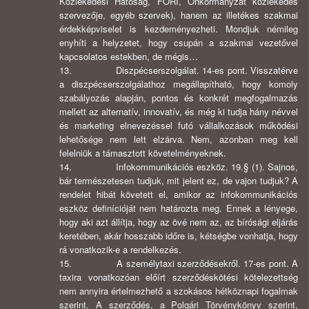
Közlekedési Hatóság, FÖRI, Önkormányzat közlekedés
szervezője, egyéb szervek), hanem az illetékes szakmai
érdekképviselet is kezdeményezheti. Mondjuk némileg
enyhíti a helyzetet, hogy csupán a szakmai vezetővel
kapcsolatos estekben, de mégis…
13. Diszpécserszolgálat. 14-es pont. Visszatérve
a diszpécserszolgálathoz megállapítható, hogy komoly
szabályozás alapján, pontos és konkrét megfogalmazás
mellett az alternatív, innovatív, és még ki tudja hány névvel
és marketing elnevezéssel futó vállalkozások működési
lehetősége nem lett elzárva. Nem, azonban meg kell
felelniük a támasztott követelményeknek.
14. Infokommunikációs eszköz. 19.§ (1). Sajnos,
bár természetesen tudjuk, mit jelent ez, de vajon tudjuk? A
rendelet hibát követett el, amikor az infokommunikációs
eszköz definícióját nem határozta meg. Ennek a lényege,
hogy aki azt állítja, hogy az övé nem az, az bírósági eljárás
keretében, akár hosszabb időre is, kétségbe vonhatja, hogy
rá vonatkozik-e a rendelkezés.
15. A személytaxi szerződésekről. 17-es pont. A
taxira vonatkozóan előírt szerződéskötési kötelezettség
nem annyira értelmezhető a szokásos hétköznapi fogalmak
szerint. A szerződés, a Polgári Törvénykönyv szerint,