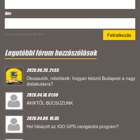
Név
Email marketing
by NeoSoft
Legutóbbi fórum hozzászólások
2026.06.26. 21:55
Okosautók, robottaxik: hogyan készül Budapest a nagy
átalakulásra?
2026.04.18. 01:50
AKIKTŐL BÚCSÚZUNK
2026.04.09. 16:35
Hol hibázott az IGO GPS-navigációs program?