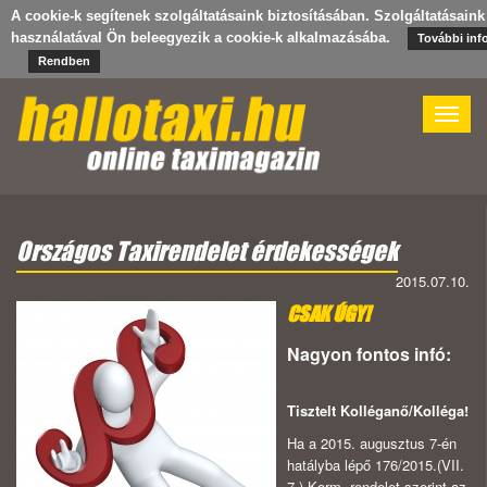
A cookie-k segítenek szolgáltatásaink biztosításában. Szolgáltatásaink
használatával Ön beleegyezik a cookie-k alkalmazásába.
További inf
Rendben
Toggle
naviga
Országos Taxirendelet érdekességek
2015.07.10.
CSAK ÚGY!
Nagyon fontos infó:
Tisztelt Kolléganő/Kolléga!
Ha a 2015. augusztus 7-én
hatályba lépő 176/2015.(VII.
7.) Korm. rendelet szerint az