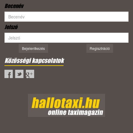
Becenév
Jelszó
Bejelentkezés
Regisztráció
Közösségi kapcsolatok