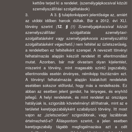
kettőre terjed ki a rendelet. (személygépkocsival közúti
személyszállítási szolgáltatások)
3. A 3. § tulajdonképpeni jelentősége az, amiért
az utóbbi időben harcok dúltak. Bár a 2012. évi XLI.
törvény szerint
(
12. §
(1) Személygépkocsival közúti
személyszállítási szolgáltatás személytaxi-
szolgáltatásként vagy személygépkocsis személyszállító
szolgáltatásként végezhető.)
nem feltétel az üzletszerűség,
a rendeletben ez feltételként szerepel. A nevezett törvényi
felhatalmazás alapján készült rendelet itt ellentmondást
mutat. Azonban, bár már olvastam olyan kijelentést,
miszerint a törvény, mint magasabb szintű jogszabály,
ellentmondás esetén érvényes, némiképp tisztáznám ezt.
A törvényi felhatalmazás alapján kialakított rendeletek
esetében sokszor előfordul, hogy más a rendelkezés. Ez
abban az esetben jelent gondot, ha lényeges, és enyhítő
jellegű. A helyi rendeletek, és mint rendelet az országos
hatályúak is, szigorúbb követelményt állíthatnak, mint az e
területet keretjogszabályként szabályozó törvény. Itt most
vajon az „üzletszerűen” szigorúbbnak, vagy lazábbnak
értelmezhető-e? Álláspontom szerint, a jelen esetben
keretjogszabály tágabb megfogalmazása azt a célt