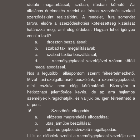
ráutaló magatartással, szóban, írásban köthető. Az
általános értelmezés szerint az írásos szerződés szokott
szerződésként realizálódni. A rendelet, fura sorrendet
tartva, elsőre a szerződéskötési kötelezettség kizárását
határozza meg, ami elég érdekes. Hogyan lehet igénybe
venni a taxit?
a. droszton beszállással;
b. szabad taxi megállításával;
c. szabad taxiba beszállással;
d. személygépkocsi vezetőjével szóban kötött
megállapodással.
Nos a legutóbbi, álláspontom szerint félreértelmezhető.
Mivel taxi-szolgáltatásról beszélünk, a személygépkocsi,
mint eszköz nem elég körülhatárolt. Bizonyára a
hétköznapi jelentősége kevés, de az arra hajlamos
személyek kiragadhatják, és valljuk be, igen félreérthető a
d. pont.
16. Szerződés elfogadás:
a. előzetes megrendelés elfogadása;
b. utas járműbe beszállása;
c. utas és gépkocsivezető megállapodás.
Itt is az előbbiek szerint a személygépkocsi vezetője nem