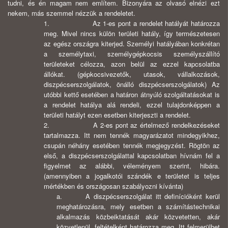
tudni, és én magam nem említem. Bizonyára az olvasó elnézi ezt
nekem, más szemmel nézzük a rendeletet.
1. Az 1-es pont a rendelet hatályát határozza
meg. Mivel nincs külön területi hatály, így természetesen
az egész országra kiterjed. Személyi hatályában konkrétan
a személytaxi, személygépkocsis személyszállító
területeket célozza, azon belül az ezzel kapcsolatba
állókat. (gépkocsivezetők, utasok, vállalkozások,
diszpécserszolgálatok, önálló diszpécserszolgálatok) Az
utóbbi kettő esetében a határon átnyúló szolgáltatásokat is
a rendelet hatálya alá rendeli, ezzel tulajdonképpen a
területi hatályt ezen esetben kiterjeszti a rendelet.
2. A 2-es pont az értelmező rendelkezéseket
tartalmazza. Itt nem tennék magyarázatot mindegyikhez,
csupán néhány esetében tennék megjegyzést. Rögtön az
első, a diszpécserszolgálattal kapcsolatban hívnám fel a
figyelmet az alábbi, véleményem szerint, hibára.
(amennyiben a jogalkotói szándék e területet is teljes
mértékben és országosan szabályozni kívánta)
a. A diszpécserszolgálat itt definícióként kerül
meghatározásra, mely esetben a számítástechnikai
alkalmazás közbeiktatását akár közvetetten, akár
közvetlenül, feltételként határozza meg. Itt felmerülhet