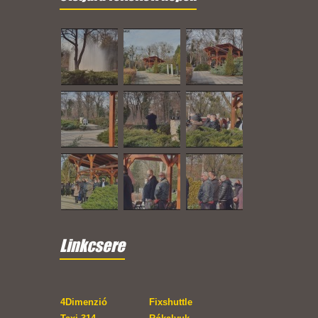
Linkcsere
4Dimenzió
Fixshuttle