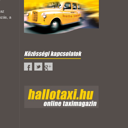
 az
ozás, a
Közösségi kapcsolatok