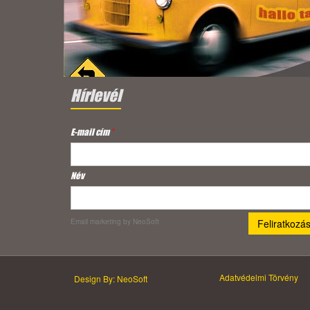
Hírlevél
E-mail cím
*
Név
Email marketing
by NeoSoft
Adatvédelmi Törvény
Design By: NeoSoft