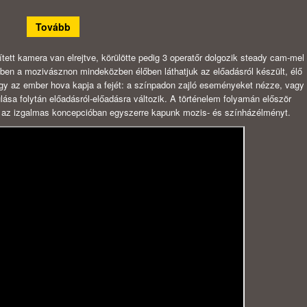
Tovább
tett kamera van elrejtve, körülötte pedig 3 operatőr dolgozik steady cam-mel
ében a mozivásznon mindeközben élőben láthatjuk az előadásról készült, élő
ogy az ember hova kapja a fejét: a színpadon zajló eseményeket nézze, vagy
sa folytán előadásról-előadásra változik. A történelem folyamán először
en az izgalmas koncepcióban egyszerre kapunk mozis- és színházélményt.