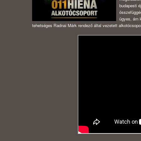
budapesti é
összefüggés
ügyes, ám k
tehetséges Radnai Márk rendező által vezetett alkotócsopor