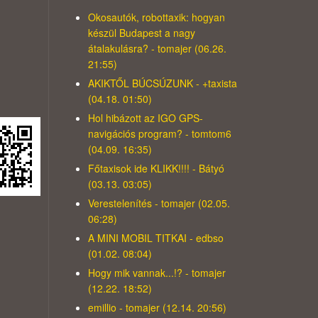
Okosautók, robottaxik: hogyan
készül Budapest a nagy
átalakulásra? - tomajer (06.26.
21:55)
AKIKTŐL BÚCSÚZUNK - +taxista
(04.18. 01:50)
Hol hibázott az IGO GPS-
navigációs program? - tomtom6
(04.09. 16:35)
Főtaxisok ide KLIKK!!!! - Bátyó
(03.13. 03:05)
Verestelenítés - tomajer (02.05.
06:28)
A MINI MOBIL TITKAI - edbso
(01.02. 08:04)
Hogy mik vannak...!? - tomajer
(12.22. 18:52)
emillio - tomajer (12.14. 20:56)