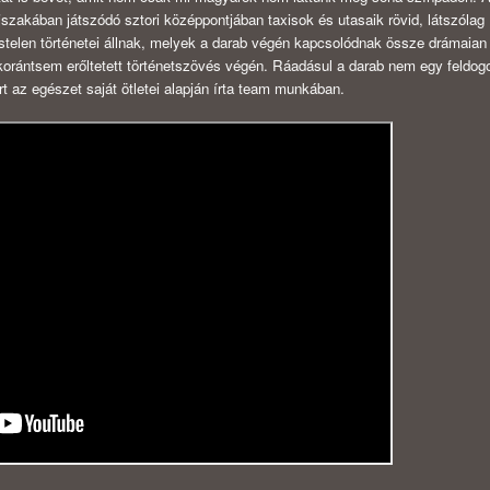
jszakában játszódó sztori középpontjában taxisok és utasaik rövid, látszólag
telen történetei állnak, melyek a darab végén kapcsolódnak össze drámaian
orántsem erőltetett történetszövés végén. Ráadásul a darab nem egy feldog
t az egészet saját ötletei alapján írta team munkában.