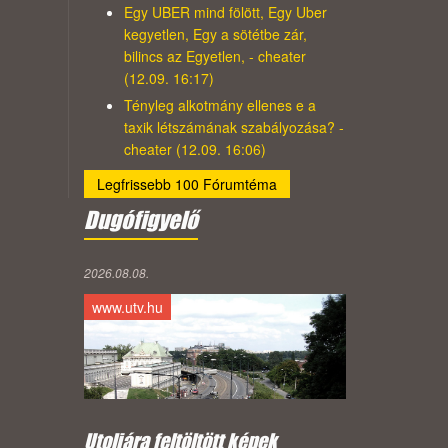
Egy UBER mind fölött, Egy Uber
kegyetlen, Egy a sötétbe zár,
bilincs az Egyetlen, - cheater
(12.09. 16:17)
Tényleg alkotmány ellenes e a
taxik létszámának szabályozása? -
cheater (12.09. 16:06)
Legfrissebb 100 Fórumtéma
Dugófigyelő
2026.08.08.
www.utv.hu
Utoljára feltöltött képek