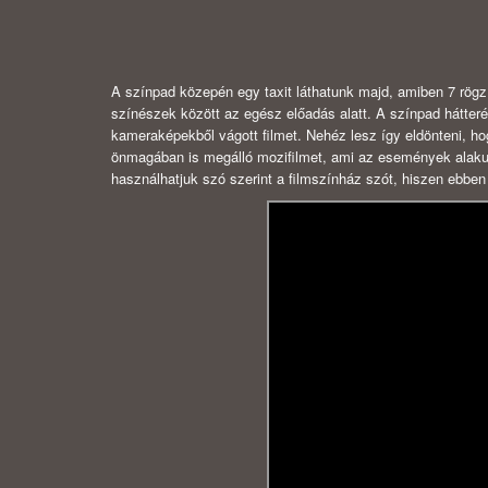
A színpad közepén egy taxit láthatunk majd, amiben 7 rögzí
színészek között az egész előadás alatt. A színpad hátter
kameraképekből vágott filmet. Nehéz lesz így eldönteni, h
önmagában is megálló mozifilmet, ami az események alakulá
használhatjuk szó szerint a filmszínház szót, hiszen ebb