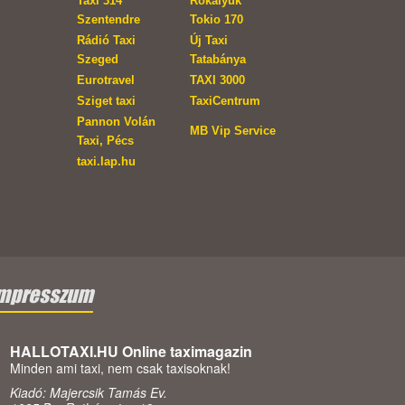
Taxi 314
Rókalyuk
Szentendre
Tokio 170
Rádió Taxi
Új Taxi
Szeged
Tatabánya
Eurotravel
TAXI 3000
Sziget taxi
TaxiCentrum
Pannon Volán
MB Vip Service
Taxi, Pécs
taxi.lap.hu
mpresszum
HALLOTAXI.HU Online taximagazin
Minden ami taxi, nem csak taxisoknak!
Kiadó: Majercsik Tamás Ev.