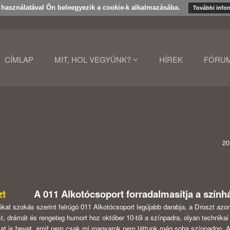
k használatával Ön beleegyezik a cookie-k alkalmazásába.
További info
CÍMLAP
MIT, HOL VEGYÜNK?
HÍREK
FÓRU
20
zt
A 011 Alkotócsoport forradalmasítja a színhá
kat szokás szerint felrúgó 011 Alkotócsoport legújabb darabja, a Droszt azon
t, drámát és rengeteg humort hoz október 10-től a színpadra, olyan technikai
at is bevet, amit nem csak mi magyarok nem láttunk még soha színpadon. 