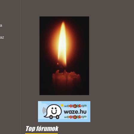
 a
 az
Top fórumok