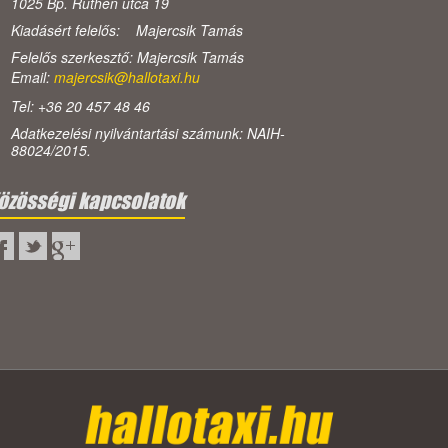
1025 Bp. Ruthén utca 19
Kiadásért felelős: Majercsik Tamás
Felelős szerkesztő: Majercsik Tamás
Email:
majercsik@hallotaxi.hu
Tel: +36 20 457 48 46
Adatkezelési nyilvántartási számunk: NAIH-
88024/2015.
özösségi kapcsolatok