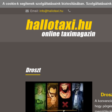
A cookie-k segítenek szolgáltatásaink biztosításában. Szolgáltatásain
Email:
info@hallotaxi.hu
Droszt
Dros
A konvenció
hogy pörgés
megoldások