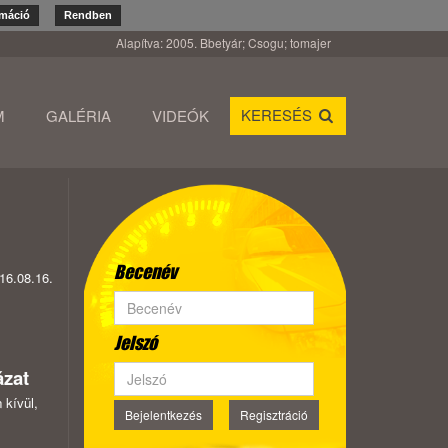
rmáció
Rendben
Alapítva: 2005. Bbetyár; Csogu; tomajer
KERESÉS
M
GALÉRIA
VIDEÓK
Becenév
16.08.16.
Jelszó
zat
 kívül,
Bejelentkezés
Regisztráció
A