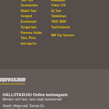
Taxi 314
Rókalyuk
Szentendre
Tokio 170
Rádió Taxi
Új Taxi
Szeged
Tatabánya
Eurotravel
TAXI 3000
Sziget taxi
TaxiCentrum
Pannon Volán
MB Vip Service
Taxi, Pécs
taxi.lap.hu
mpresszum
HALLOTAXI.HU Online taximagazin
Minden ami taxi, nem csak taxisoknak!
Kiadó: Majercsik Tamás Ev.