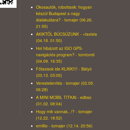
Okosautók, robottaxik: hogyan
készül Budapest a nagy
átalakulásra? - tomajer (06.26.
21:55)
AKIKTŐL BÚCSÚZUNK - +taxista
(04.18. 01:50)
Hol hibázott az IGO GPS-
navigációs program? - tomtom6
(04.09. 16:35)
Főtaxisok ide KLIKK!!!! - Bátyó
(03.13. 03:05)
Verestelenítés - tomajer (02.05.
06:28)
A MINI MOBIL TITKAI - edbso
(01.02. 08:04)
Hogy mik vannak...!? - tomajer
(12.22. 18:52)
emillio - tomajer (12.14. 20:56)