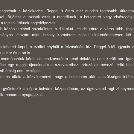
egbénult a közle­kedés. Reggel 8 órára már minden fontosabb útkeresz
ikkal. Átjárást a taxisok csak a mentők­nek, a betegeket vagy elsősegély
 a tejszállítóknak engedélyeztek.
 középiskolából hazaküldtek a diákokat, és délutánra a város több, fol
 hiányos létszám miatt bizony korántsem zajlott zökkenőmentesen két 
 lehetett kapni, s ezáltal enyhült a felvásárlási láz. Reggel 8-tól ugyanis
 a cukor és a só is.
a csomópontok körül, de rendzavarásra késő délutánig nem került sor. Igaz
ébe egy magát újnacionalista szervezethez tartozónak neve­ző férfiú telef
sti órákig nem ér véget.
get és általa a közvéleményt, hogy a bejelentés után a szükséges intézk
gyülekezik a nép a belváros központjában, az úgyevezett régi villanyrend
jék, hanem a nyugdíjakat.