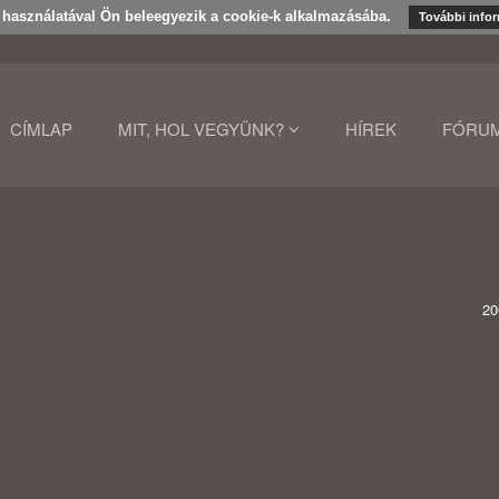
k használatával Ön beleegyezik a cookie-k alkalmazásába.
További info
CÍMLAP
MIT, HOL VEGYÜNK?
HÍREK
FÓRU
20