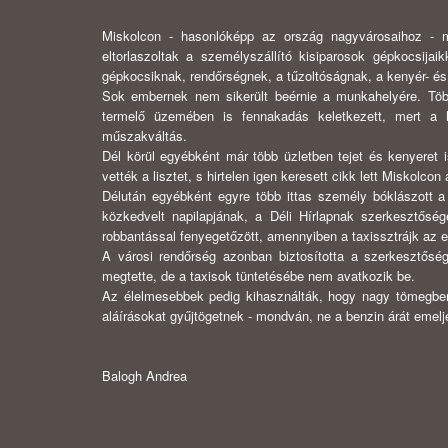
Miskolcon - hasonlóképp az ország nagyvárosaihoz - m
eltorlaszoltak a személyszállító kisiparosok gépkocsija
gépkocsiknak, rendőrségnek, a tűz­oltóságnak, a kenyér- és
Sok embernek nem sikerült beérnie a munkahelyére. Több
termelő üzemé­ben is fennakadás keletkezett, mert a
műszakváltás.
Dél körül egyébként már több üzletben tejet és kenyeret is
vették a lisz­tet, s hirtelen igen keresett cikk lett Miskolcon
Délután egyéb­ként egyre több ittas személy bóklászott 
közkedvelt napilapjának, a Déli Hír­lapnak szerkesztőség
robbantással fenyegetőzött, amennyiben a taxissztrájk az e
A városi rendőrség azonban biztosította a szerkesz­tősé
megtette, de a taxisok tüntetésébe nem avatkozik be.
Az élelmesebbek pedig kihasználták, hogy nagy tömegben 
aláírásokat gyűjtögetnek - mondván, ne a benzin árát emel
Balogh Andrea