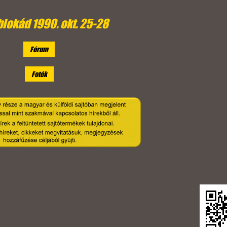
blokád 1990. okt. 25-28
Fórum
Fotók