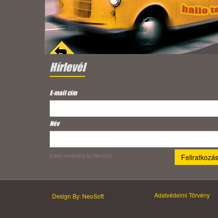
Hírlevél
E-mail cím
*
Név
Email marketing
by NeoSoft
Adatvédelmi Törvény
Design By: NeoSoft