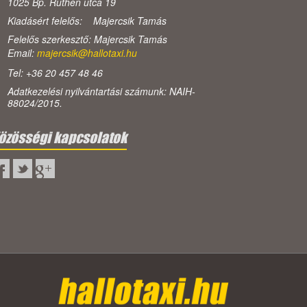
1025 Bp. Ruthén utca 19
Kiadásért felelős: Majercsik Tamás
Felelős szerkesztő: Majercsik Tamás
Email:
majercsik@hallotaxi.hu
Tel: +36 20 457 48 46
Adatkezelési nyilvántartási számunk: NAIH-
88024/2015.
özösségi kapcsolatok