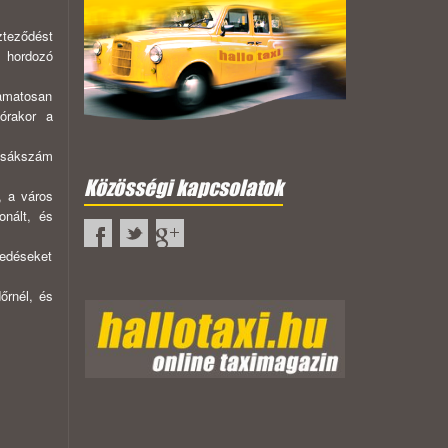
teződést
t hordozó
yamatosan
órakor a
 zsákszám
Közösségi kapcsolatok
, a város
onált, és
edé­seket
őrnél, és