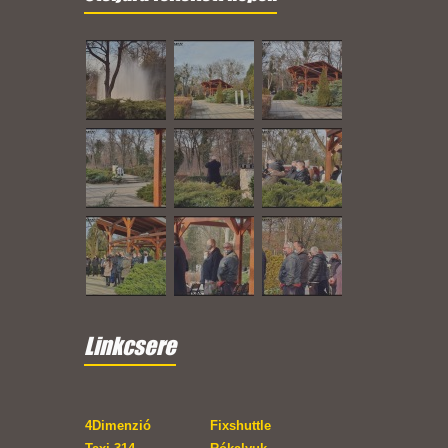
Linkcsere
4Dimenzió
Fixshuttle