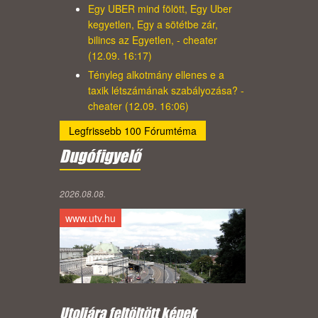
Egy UBER mind fölött, Egy Uber
kegyetlen, Egy a sötétbe zár,
bilincs az Egyetlen, - cheater
(12.09. 16:17)
Tényleg alkotmány ellenes e a
taxik létszámának szabályozása? -
cheater (12.09. 16:06)
Legfrissebb 100 Fórumtéma
Dugófigyelő
2026.08.08.
www.utv.hu
Utoljára feltöltött képek