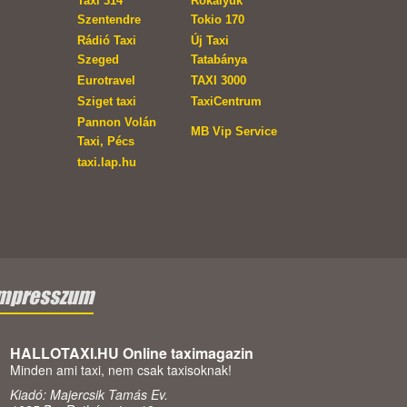
Taxi 314
Rókalyuk
Szentendre
Tokio 170
Rádió Taxi
Új Taxi
Szeged
Tatabánya
Eurotravel
TAXI 3000
Sziget taxi
TaxiCentrum
Pannon Volán
MB Vip Service
Taxi, Pécs
taxi.lap.hu
mpresszum
HALLOTAXI.HU Online taximagazin
Minden ami taxi, nem csak taxisoknak!
Kiadó: Majercsik Tamás Ev.