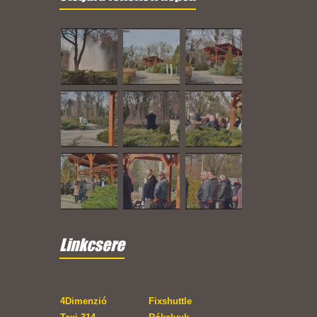
Linkcsere
4Dimenzió
Fixshuttle