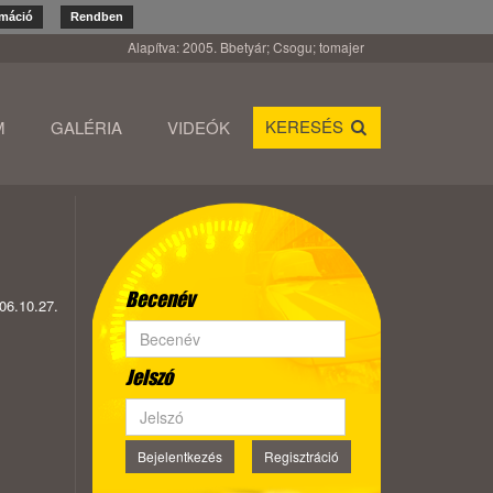
rmáció
Rendben
Alapítva: 2005. Bbetyár; Csogu; tomajer
KERESÉS
M
GALÉRIA
VIDEÓK
Becenév
06.10.27.
Jelszó
Bejelentkezés
Regisztráció