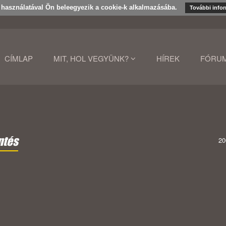
k használatával Ön beleegyezik a cookie-k alkalmazásába.
További info
CÍMLAP
MIT, HOL VEGYÜNK?
HÍREK
FÓRU
ntés
20