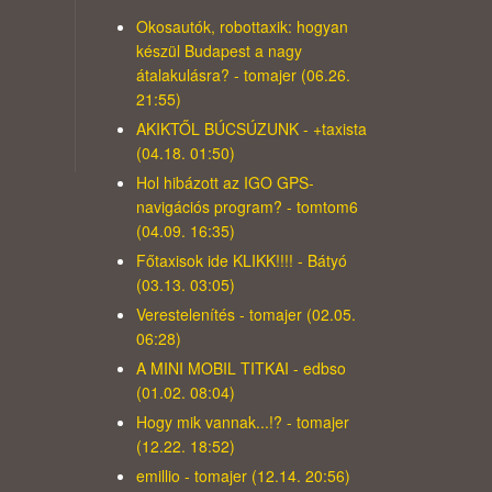
Okosautók, robottaxik: hogyan
készül Budapest a nagy
átalakulásra? - tomajer (06.26.
21:55)
AKIKTŐL BÚCSÚZUNK - +taxista
(04.18. 01:50)
Hol hibázott az IGO GPS-
navigációs program? - tomtom6
(04.09. 16:35)
Főtaxisok ide KLIKK!!!! - Bátyó
(03.13. 03:05)
Verestelenítés - tomajer (02.05.
06:28)
A MINI MOBIL TITKAI - edbso
(01.02. 08:04)
Hogy mik vannak...!? - tomajer
(12.22. 18:52)
emillio - tomajer (12.14. 20:56)