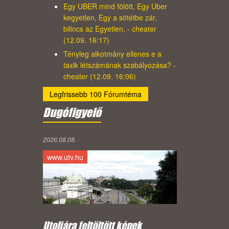
Egy UBER mind fölött, Egy Uber
kegyetlen, Egy a sötétbe zár,
bilincs az Egyetlen, - cheater
(12.09. 16:17)
Tényleg alkotmány ellenes e a
taxik létszámának szabályozása? -
cheater (12.09. 16:06)
Legfrissebb 100 Fórumtéma
Dugófigyelő
2026.08.08.
www.utv.hu
Utoljára feltöltött képek