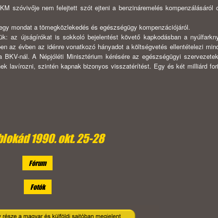
IKM szóvivője nem felejtett szót ejteni a benzináremelés kompenzálásáról c
t egy mondat a tömegközlekedés és egészségügy kompenzációjáról.
ük: az újságírókat is sokkoló bejelentést követő kapkodásban a nyúlfarknyi
ben az évben az idénre vonatkozó hányadot a költségvetés ellen­tételezi min
l a BKV-nál. A Népjóléti Minisztérium kérésére az egészségügyi szervezete
lavírozni, szintén kapnak bizonyos visszatérítést. Egy és két milliárd fori
blokád 1990. okt. 25-28
Fórum
Fotók