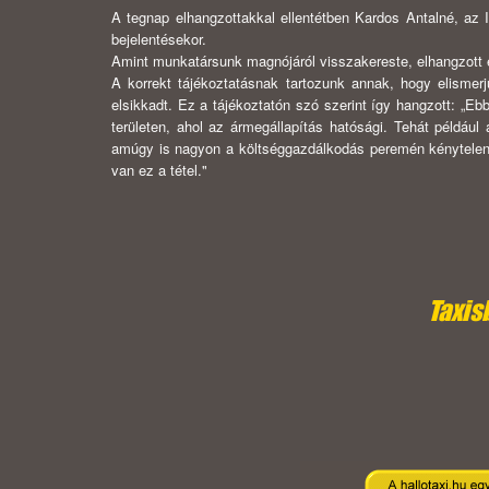
A tegnap elhangzottakkal ellentétben Kardos Antalné, az 
bejelenté­sekor.
Amint munkatársunk magnójáról visszakereste, elhangzot
A korrekt tájékoztatásnak tartozunk annak, hogy elismerj
elsikkadt. Ez a tájékoztatón szó szerint így hangzott: „Eb
területen, ahol az ármegállapítás hatósági. Tehát példáu
amúgy is nagyon a költséggazdálkodás peremén kénytelenek 
van ez a tétel."
Taxis