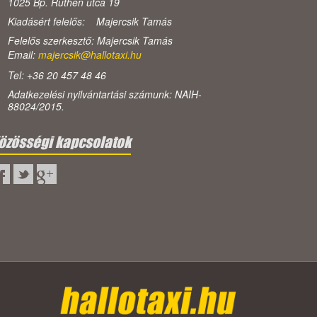
1025 Bp. Ruthén utca 19
Kiadásért felelős: Majercsik Tamás
Felelős szerkesztő: Majercsik Tamás
Email:
majercsik@hallotaxi.hu
Tel: +36 20 457 48 46
Adatkezelési nyilvántartási számunk: NAIH-
88024/2015.
özösségi kapcsolatok