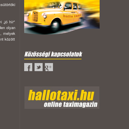
sütörtöki
 „jó hír"
den olyan
k, melyek
nt között
Közösségi kapcsolatok