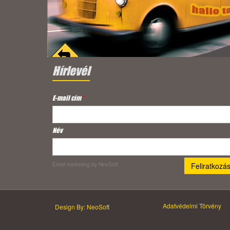
Hírlevél
E-mail cím
*
Név
Email marketing
by NeoSoft
Adatvédelmi Törvény
Design By: NeoSoft