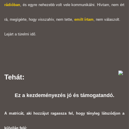
rádióban
, és egyre nehezebb volt vele kommunikálni. Hívtam, nem ért
rá, megígérte, hogy visszahív, nem tette,
emilt írtam
, nem válaszolt.
Lejárt a türelmi idő.
Tehát:
Ez a kezdeményezés jó és támogatandó.
A matricát, aki hozzájut ragassza fel, hogy tényleg látszódjon a
külvilág felé: