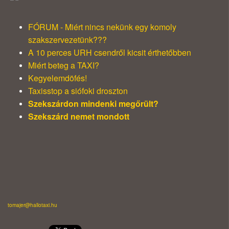
FÓRUM - Miért nincs nekünk egy komoly
szakszervezetünk???
A 10 perces URH csendről kicsit érthetőbben
Miért beteg a TAXI?
Kegyelemdöfés!
Taxisstop a siófoki droszton
Szekszárdon mindenki megőrült?
Szekszárd nemet mondott
tomajer@hallotaxi.hu