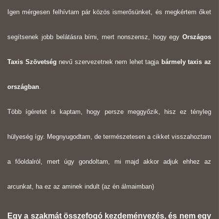
Igen mérgesen felhívtam pár közös ismerősünket, és megkértem őket
segítsenek jobb belátásra bírni, mert nonszensz, hogy egy
Országos
Taxis Szövetség
nevű szervezetnek nem lehet tagja
bármely taxis az
országban
.
Több ígéretet is kaptam, hogy persze meggyőzik, hisz ez tényleg
hülyeség így. Megnyugodtam, de természetesen a cikket visszahoztam
a főoldalról, mert úgy gondoltam, mi majd akkor adjuk ehhez az
arcunkat, ha ez az aminek indult (az én álmaimban)
Egy a szakmát összefogó kezdeményezés, és nem egy