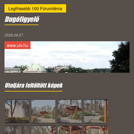
Legfrissebb 100 Fórumtéma
Dugófigyelő
2026.08.07.
www.utv.hu
Utoljára feltöltött képek