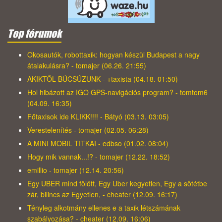
Top fórumok
Okosautók, robottaxik: hogyan készül Budapest a nagy
átalakulásra? - tomajer (06.26. 21:55)
AKIKTŐL BÚCSÚZUNK - +taxista (04.18. 01:50)
Hol hibázott az IGO GPS-navigációs program? - tomtom6
(04.09. 16:35)
Főtaxisok ide KLIKK!!!! - Bátyó (03.13. 03:05)
Verestelenítés - tomajer (02.05. 06:28)
A MINI MOBIL TITKAI - edbso (01.02. 08:04)
Hogy mik vannak...!? - tomajer (12.22. 18:52)
emillio - tomajer (12.14. 20:56)
Egy UBER mind fölött, Egy Uber kegyetlen, Egy a sötétbe
zár, bilincs az Egyetlen, - cheater (12.09. 16:17)
Tényleg alkotmány ellenes e a taxik létszámának
szabályozása? - cheater (12.09. 16:06)