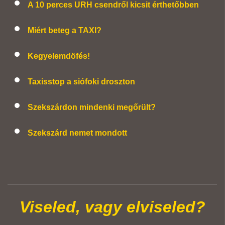
A 10 perces URH csendről kicsit érthetőbben
Miért beteg a TAXI?
Kegyelemdöfés!
Taxisstop a siófoki droszton
Szekszárdon mindenki megőrült?
Szekszárd nemet mondott
Viseled, vagy elviseled?