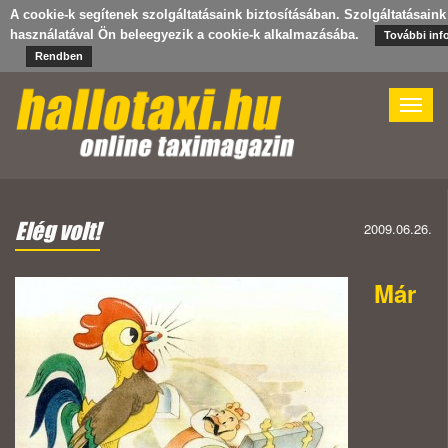
A cookie-k segítenek szolgáltatásaink biztosításában. Szolgáltatásaink
használatával Ön beleegyezik a cookie-k alkalmazásába.
További inf
Rendben
Toggle
naviga
Elég volt!
2009.06.26.
Már