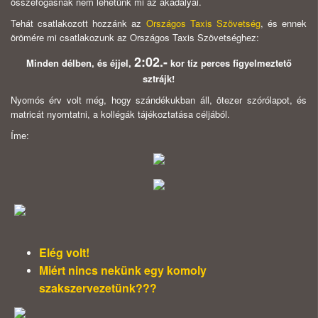
összefogásnak nem lehetünk mi az akadályai.
Tehát csatlakozott hozzánk az
Országos Taxis Szövetség
, és ennek
örömére mi csatlakozunk az Országos Taxis Szövetséghez:
2:02.-
Minden délben, és éjjel,
kor tíz perces figyelmeztető
sztrájk!
Nyomós érv volt még, hogy szándékukban áll, ötezer szórólapot, és
matricát nyomtatni, a kollégák tájékoztatása céljából.
Íme:
Elég volt!
Miért nincs nekünk egy komoly
szakszervezetünk???