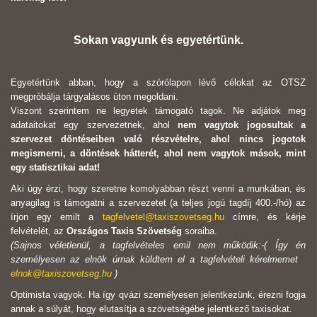
Sokan vagyunk és egyetértünk.
Egyetértünk abban, hogy a szórólapon lévő célokat az OTSZ
megpróbálja tárgyalásos úton megoldani.
Viszont szerintem ne legyetek támogató tagok. Ne adjátok meg
adataitokat egy szervezetnek, ahol
nem vagytok jogosultak a
szervezet döntéseiben való részvételre, ahol nincs jogotok
megismerni, a döntések hátterét, ahol nem vagytok mások, mint
egy statisztikai adat!
Aki úgy érzi, hogy szeretne komolyabban részt venni a munkában, és
anyagilag is támogatni a szervezetet (a teljes jogú tagdíj 400.-/hó) az
írjon egy emilt a
tagfelvetel@taxiszovetseg.hu
címre, és kérje
felvételét, az
Országos Taxis Szövetség
soraiba.
(Sajnos véletlenül, a tagfelvételes emil nem működik:-( Így én
személyesen az elnök úrnak küldtem el a tagfelvételi kérelmemet
elnok@taxiszovetseg.hu
)
Optimista vagyok. Ha így qvázi személyesen jelentkezünk, érezni fogja
annak a súlyát, hogy elutasítja a szövetségébe jelentkező taxisokat.