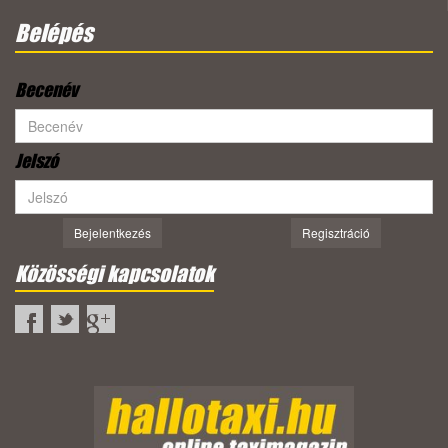
Belépés
Becenév
Jelszó
Bejelentkezés
Regisztráció
Közösségi kapcsolatok