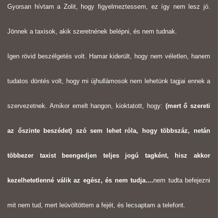
Gyorsan hívtam a Zolit, hogy figyelmeztessem, ez így nem lesz jó.
Jönnek a taxisok, akik szeretnének belépni, és nem tudnak.
Igen rövid beszélgetés volt. Hamar kiderült, hogy nem véletlen, hanem
tudatos döntés volt, hogy mi újhullámosok nem lehetünk tagjai ennek a
szervezetnek. Amikor emelt hangon, kioktatott, hogy:
(mert ő szereti
az őszinte beszédet) szó sem lehet róla, hogy többszáz, netán
többezer taxist beengedjen teljes jogú tagként, hisz akkor
kezelhetetlenné válik az egész, és nem tudja....
nem tudta befejezni
mit nem tud, mert leüvöltöttem a fejét, és lecsaptam a telefont.