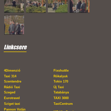
Linkcsere
4Dimenzió
Fixshuttle
Taxi 314
Rókalyuk
Szentendre
Tokio 170
Rádió Taxi
Új Taxi
Szeged
Tatabánya
Eurotravel
TAXI 3000
Sziget taxi
TaxiCentrum
Pannon Volán