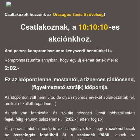
Csatlakozott hozzánk az
Országos Taxis Szövetség
!
Csatlakoznak, a
10:10:10
-es
akciónkhoz.
Ami persze kompromisszumra kényszerít bennünket is.
Kompromisszumrta annyiban, hogy egy új elemet tettek mellé:
2:02.-
Ez az időpont lenne, mostantól, a tízperces rádiócsend,
(figyelmeztető sztrájk) időpontja.
Az időponton volt némi vita, de olyan nyomós érveket sorakoztattak fel,
amiket el kellett fogadnom:-)
Akinek van fantáziája, és sokáig nézegeti kicsit jobbrabillentett
fejjel, félig lehunyt balszemmel, (
2
:
02.-
) érteni fogja:-)
És persze, miután eddig is azt hangsúlyoztuk, hogy a
szakmát csak
az összefogás lendítheti át a szakadék fölött
, ennek az