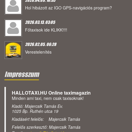
2026.04.09. 16:35
Hol hibázott az IGO GPS-navigációs program?
2026.03.13. 03:05
Főtaxisok ide KLIKK!!!!
2026.02.05. 06:28
Verestelenítés
Impresszum
HALLOTAXI.HU Online taximagazin
Minden ami taxi, nem csak taxisoknak!
Kiadó: Majercsik Tamás Ev.
1025 Bp. Ruthén utca 19
Kiadásért felelős: Majercsik Tamás
Felelős szerkesztő: Majercsik Tamás