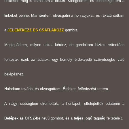
Lelkesen meg is csináltam a cikket. Kiengedtem, és ellenőrizgettem a
linkeket benne. Már ráértem olvasgatni a honlapjukat, és rákattintottam
a
JELENTKEZZ ÉS CSATLAKOZZ
gombra.
Meglepődtem, milyen sokat kérdez, de gondoltam biztos rettentően
fontosak ezek az adatok, egy komoly érdekvédő szövetségbe való
belépéshez.
Haladtam tovább, és olvasgattam. Érdekes felfedezést tettem.
A nagy sietségben elrontották, a honlapot, elfelejtették odatenni a
Belépek az OTSZ-be
nevű gombot, és a
teljes jogú tagság
feltételeit.