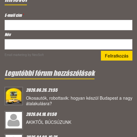
E-mail cím
*
Név
Email marketing
by NeoSoft
Legutóbbi fórum hozzászólások
2026.06.26. 21:55
Okosautók, robottaxik: hogyan készül Budapest a nagy
átalakulásra?
2026.04.18. 01:50
AKIKTŐL BÚCSÚZUNK