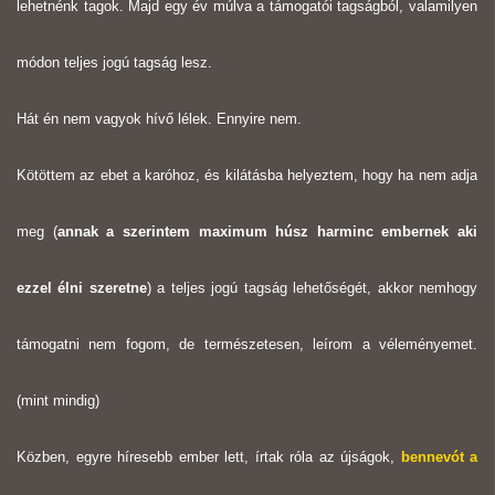
lehetnénk tagok. Majd egy év múlva a támogatói tagságból, valamilyen
módon teljes jogú tagság lesz.
Hát én nem vagyok hívő lélek. Ennyire nem.
Kötöttem az ebet a karóhoz, és kilátásba helyeztem, hogy ha nem adja
meg (
annak a szerintem maximum húsz harminc embernek aki
ezzel élni szeretne
) a teljes jogú tagság lehetőségét, akkor nemhogy
támogatni nem fogom, de természetesen, leírom a véleményemet.
(mint mindig)
Közben, egyre híresebb ember lett, írtak róla az újságok,
bennevót a