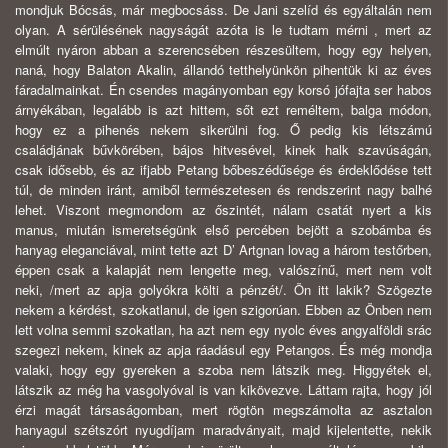
mondjuk Bócsás, már megbocsáss. De Jani szelíd és egyáltalán nem
olyan. A sérülésének nagyságát azóta is le tudtam mérni , mert az
elmúlt nyáron abban a szerencsében részesültem, hogy egy helyen,
naná, hogy Balaton Akalin, állandó tetthelyünkön pihentük ki az éves
fáradalmainkat. Én csendes magányomban egy korsó jófajta ser habos
árnyékában, legalább is azt hittem, sőt ezt reméltem, balga módon,
hogy ez a pihenés nekem sikerülni fog. Ő pedig kis létszámú
családjának bűvkörében, bájos hitvesével, kinek halk szavúságán,
csak idősebb, és az ifjabb Petang bőbeszédűsége és érdeklődése tett
túl, de minden iránt, amiből természetesen és rendszerint nagy balhé
lehet. Viszont megmondom az őszintét, nálam csatát nyert a kis
manus, miután ismeretségünk első percében bejött a szobámba és
hanyag eleganciával, mint tette azt D’ Artgnan lovag a három testőrben,
éppen csak a kalapját nem lengette meg, valószínű, mert nem volt
neki, /mert az apja golyókra költi a pénzét/. Ön itt lakik? Szögezte
nekem a kérdést, szokatlanul, de igen szigorúan. Ebben az Önben nem
lett volna semmi szokatlan, ha azt nem egy nyolc éves angyalföldi srác
szegezi nekem, kinek az apja ráadásul egy Petangos. És még mondja
valaki, hogy egy gyereken a szoba nem látszik meg. Higgyétek el,
látszik az még ha vasgolyóval is van kikövezve. Láttam rajta, hogy jól
érzi magát társaságomban, mert rögtön megszámolta az asztalon
hanyagul szétszórt nyugdíjam maradványait, majd kijelentette, nekik