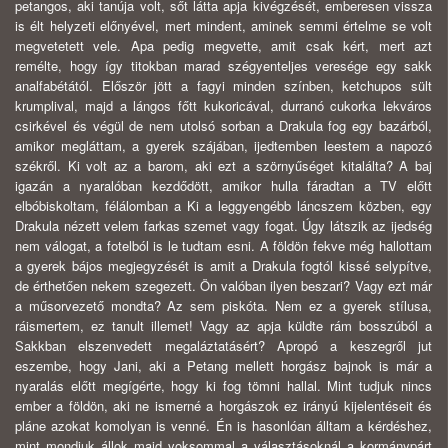
petangos, aki tanúja volt, sőt látta apja kivégzését, emberesen vissza
is élt helyzeti előnyével, mert mindent, aminek semmi értelme se volt
megvetetett vele. Apa pedig megvette, amit csak kért, mert azt
remélte, hogy így titokban marad szégyenteljes veresége egy sakk
analfabétától. Először jött a fagyi minden színben, ketchupos sült
krumplival, majd a lángos főtt kukoricával, durranó cukorka lekváros
csirkével és végül de nem utolsó sorban a Drakula fog egy bazárból,
amikor megláttam, a gyerek szájában, ijedtemben leestem a napozó
székről. Ki volt az a barom, aki ezt a szörnyűséget kitalálta? A baj
igazán a nyaralóban kezdődött, amikor hulla fáradtan a TV előtt
elbóbiskoltam, félálomban a Ki a leggyengébb láncszem közben, egy
Drakula nézett velem farkas szemet vagy fogat. Úgy látszik az ijedség
nem válogat, a fotelból is le tudtam esni. A földön fekve még hallottam
a gyerek bájos megjegyzését is amit a Drakula fogtól kissé selypítve,
de érthetően nekem szegezett. Ön valóban ilyen beszari? Vagy ezt már
a műsorvezető mondta? Az sem piskóta. Nem ez a gyerek stílusa,
ráismertem, ez tanult illemet! Vagy az apja küldte rám bosszúból a
Sakkban elszenvedett megaláztatásért? Apropó a keszegről jut
eszembe, hogy Jani, aki a Petang mellett horgász bajnok is már a
nyaralás előtt megígérte, hogy ki fog tömni hallal. Mint tudjuk nincs
ember a földön, aki ne ismerné a horgászok ez irányú kijelentéseit és
pláne azokat komolyan is venné. Én is hasonlóan álltam a kérdéshez,
mint mondjuk állok majd voksommal a választásoknál a kormánypárt