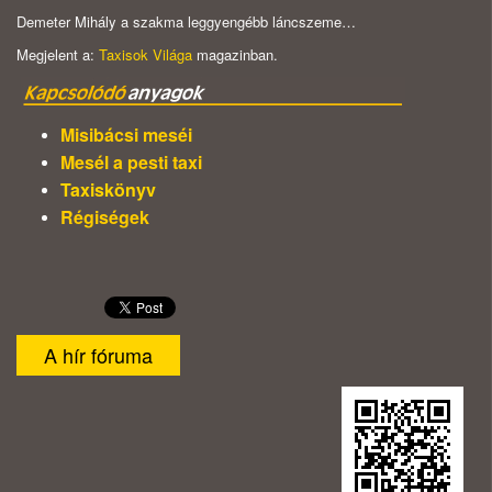
Demeter Mihály a szakma leggyengébb láncszeme…
Megjelent a:
Taxisok Világa
magazinban.
Misibácsi meséi
Mesél a pesti taxi
Taxiskönyv
Régiségek
A hír fóruma