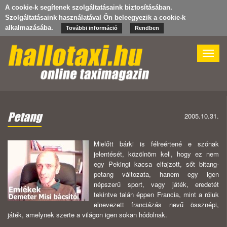
A cookie-k segítenek szolgáltatásaink biztosításában.
Szolgáltatásaink használatával Ön beleegyezik a cookie-k
alkalmazásába.
További információ
Rendben
Toggle
naviga
Petang
2005.10.31.
Mielőtt bárki is félreértené e szónak
jelentését, közölnöm kell, hogy ez nem
egy Pekingi kacsa elfajzott, sőt bitang-
petang változata, hanem egy igen
népszerű sport, vagy játék, eredetét
tekintve talán éppen Francia, mint a róluk
elnevezett franciázás nevű össznépi,
játék, amelynek szerte a világon igen sokan hódolnak.