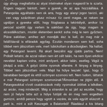
úgy ahogy meghallotta az atyai intelmeket olyan magasról le is szarta.
Engem nagyon bántott, nem a gyerek, de az apa hozzáállása. A
Petangolás egyáltalán nem ok arra, hogy egy alanyi jogon taxizó, aki
van vagy százötven plusz mínusz tíz centi magas, az nekem ne
ugráljon a gyereke előtt, hogy fitogtassa a tekintélyét, amikor tíz
perccel azelőtt úgy vertem le sakkban de úgy, hogy magam is
elcsodálkoztam, miután életemben senkit soha még le nem győztem.
Pláne sakkban, amihez azt mondják ész is kell, én meg már a
felállításnál is elfáradok agyilag. Ezután mondanom sem kell, soha
többet nem játszottam vele, mert lubickoltam a dicsőségben. Na hallod,
egy Petangost leverni. Rá akart beszélni egy újabb partira. Nem!
Próbált leitatni, de azzal nálam nem ért célt talán, ha nem ilyen erkölcsi
nevelést kaptam volna, mint amilyent, akkor talán, esetleg. Végül is
jóképű a srác. A golyó ütötte nyomok ellenére. A lényeg a lényeg.
Többet nem játszottam vele. Majd ha hülye leszek! Igaz, hogy Ö
bánatában berúgott és ettől szörnyen szomorú lett. Nem tudom, láttatok
e már Petangost szörnyen szomorúnak?Álmomban ne jöjjön elő. A
Petangosokkal vívott csatározások mély nyomokat ütöttek a lelkében,
az arcán, meg mindenütt. Még a strandon is az járt az eszébe, hogy
nem jó helyre tette azt a hülye futóját és én meg nem engedtem
gumizni, amitől persze hogy ugrott a vezére, és vele együtt elúszott a
parti is, mint a sült Keszegek a Balatonból! Ráadásul a kis bitang