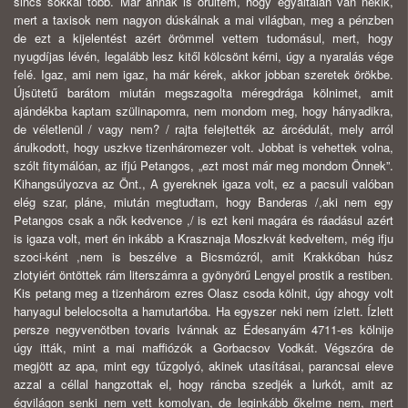
sincs sokkal több. Már annak is örültem, hogy egyáltalán van nekik,
mert a taxisok nem nagyon dúskálnak a mai világban, meg a pénzben
de ezt a kijelentést azért örömmel vettem tudomásul, mert, hogy
nyugdíjas lévén, legalább lesz kitől kölcsönt kérni, úgy a nyaralás vége
felé. Igaz, ami nem igaz, ha már kérek, akkor jobban szeretek örökbe.
Újsütetű barátom miután megszagolta méregdrága kölnimet, amit
ajándékba kaptam szülinapomra, nem mondom meg, hogy hányadikra,
de véletlenül / vagy nem? / rajta felejtették az árcédulát, mely arról
árulkodott, hogy uszkve tizenháromezer volt. Jobbat is vehettek volna,
szólt fitymálóan, az ifjú Petangos, „ezt most már meg mondom Önnek”.
Kihangsúlyozva az Önt., A gyereknek igaza volt, ez a pacsuli valóban
elég szar, pláne, miután megtudtam, hogy Banderas /,aki nem egy
Petangos csak a nők kedvence ,/ is ezt keni magára és ráadásul azért
is igaza volt, mert én inkább a Krasznaja Moszkvát kedveltem, még ifju
szoci-ként ,nem is beszélve a Bicsmózról, amit Krakkóban húsz
zlotyiért öntöttek rám literszámra a gyönyörű Lengyel prostik a restiben.
Kis petang meg a tizenhárom ezres Olasz csoda kölnit, úgy ahogy volt
hanyagul belelocsolta a hamutartóba. Ha egyszer neki nem ízlett. Ízlett
persze negyvenötben tovaris Ivánnak az Édesanyám 4711-es kölnije
úgy itták, mint a mai maffiózók a Gorbacsov Vodkát. Végszóra de
megjött az apa, mint egy tűzgolyó, akinek utasításai, parancsai eleve
azzal a céllal hangzottak el, hogy ráncba szedjék a lurkót, amit az
égvilágon senki nem vett komolyan, de leginkább őkelme nem, mert