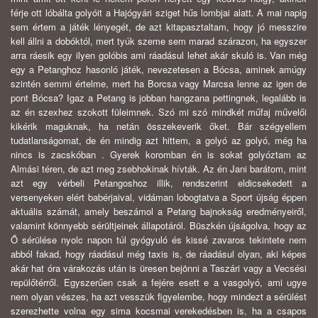
férje ott lóbálta golyóit a Hajógyári sziget hűs lombjai alatt. A mai napig
sem értem a játék lényegét, de azt kitapasztaltam, hogy jó messzire
kell állni a dobóktól, mert tyúk szeme sem marad szárazon, ha egyszer
arra ráesik egy ilyen golóbis ami ráadásul lehet akár skuló is. Van még
egy a Petanghoz hasonló játék, nevezetesen a Bócsa, aminek amúgy
szintén semmi értelme, mert ha Borcsa vagy Marcsa lenne az igen de
pont Bócsa? Igaz a Petang is jobban hangzana pettingnek, legalább is
az én szexhez szokott füleimnek. Szó mi szó mindkét műfaj művelői
kikérik maguknak, ha netán összekeverik őket. Bár szégyellem
tudatlanságomat, de én mindig azt hittem, a golyó az golyó, még ha
nincs is zacskóban . Gyerek koromban én is sokat golyóztam az
Almási téren, de azt meg zsebhokinak hívták. Az én Jani barátom, mint
azt egy vérbeli Petangoshoz illik, rendszerint eldicsekedett a
versenyeken elért babérjaival, vidáman lobogtatva a Sport újság éppen
aktuális számát, amely beszámol a Petang bajnokság eredményeiről,
valamint könnyebb sérültjeinek állapotáról. Büszkén újságolva, hogy az
Ő sérülése nyolc napon túl gyógyuló és kissé zavaros tekintete nem
abból fakad, hogy ráadásul még taxis is, de ráadásul olyan, aki képes
akár hat óra várakozás után is üresen bejönni a Taszári vagy a Vecsési
repülőtérről. Egyszerűen csak a fejére esett e a vasgolyó, ami ugye
nem olyan vészes, ha azt vesszük figyelembe, hogy mindezt a sérülést
szerezhette volna egy sima kocsmai verekedésben is, ha a csapos