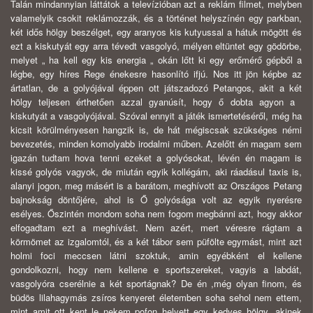
Talán mindannyian láttátok a televízióban azt a reklám filmet, melyben
valamelyik csokit reklámozzák, és a történet helyszínén egy parkban,
két idős hölgy beszélget, egy aranyos kis kutyussal a hátuk mögött és
ezt a kiskutyát egy arra tévedt vasgolyó, mélyen eltüntet egy gödörbe,
melyet „ ha kell egy kis energia „ okán lőtt ki egy erőmérő gépből a
légbe, egy híres Rege énekesre hasonlító ifjú. Nos itt jön képbe az
ártatlan, de a golyójával éppen ott játszadozó Petangos, akit a két
hölgy teljesen érthetően
azzal gyanúsít, hogy ő dobta agyon a
kiskutyát a vasgolyójával. Szóval ennyit a játék ismertetéséről, még ha
kicsit körülményesen hangzik is, de hát mégiscsak szükséges némi
bevezetés, minden komolyabb irodalmi műben. Azelőtt én magam sem
igazán tudtam hova tenni ezeket a golyósokat, lévén én magam is
kissé golyós vagyok, de miután egyik kollégám, aki ráadásul taxis is,
alanyi jogon, meg másért is a barátom, meghívott az Országos Petang
bajnokság döntőjére, ahol is Ő golyósága volt az egyik nyerésre
esélyes. Őszintén mondom soha nem fogom megbánni azt, hogy akkor
elfogadtam ezt a meghívást. Nem azért, mert véresre rágtam a
körmömet az izgalomtól, és a két tábor sem püfölte egymást, mint azt
holmi foci meccsen látni szoktuk, amin egyébként el kellene
gondolkozni, hogy nem kellene e sportszereket, vagyis a labdát,
vasgolyóra cserélnie a két sportágnak? De én ,még olyan finom, és
büdös lilahagymás zsíros kenyeret életemben soha sehol nem ettem,
mint amit ott kent le nekem pofon helyett egy kedves hölgy, akinek