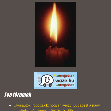
Top fórumok
Okosautók, robottaxik: hogyan készül Budapest a nagy
átalakulásra? - tomajer (06.26. 21:55)