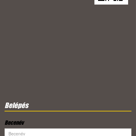
Belépés
Becenév