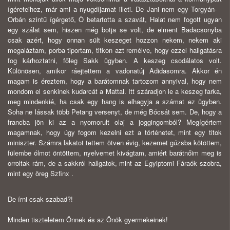
ígéreteihez, már ami a nyugdíjamat illeti.
De Jani nem egy Torgyán-
Orbán szintű ígérgető, Ö betartotta a szavát, Halat nem fogott ugyan
egy szálat sem, hiszen még botja se volt, de elment Badacsonyba
csak azért, hogy onnan sült keszeget hozzon nekem, nekem aki
megaláztam, porba tiportam, titkon azt remélve, hogy ezzel hallgatásra
fog kárhoztatni, főleg Sakk ügyben. A keszeg csodálatos volt.
Különösen, amikor ráejtettem a vadonatúj Adidasomra. Akkor én
magam is éreztem, hogy a barátomnak tartozom annyival, hogy nem
mondom el senkinek kudarcát a Mattal. Itt száradjon le a keszeg farka,
meg mindenkié, ha csak egy hang is elhagyja a számat ez ügyben.
Soha ne lássak több Petang versenyt, de még Bócsát sem. De, hogy a
francba jön ki az a nyomorult olaj a joggingomból? Megígértem
magamnak, hogy úgy fogom kezelni ezt a történetet, mint egy titok
miniszter. Számra lakatot tettem ötven évig, kezemet gúzsba kötöttem,
fülembe ólmot öntöttem, nyelvemet kivágtam, amiért barátnőim meg is
orroltak rám, de a sakkról hallgatok, mint az Egyiptomi Fáraók szobra,
mint egy öreg Szfinx .
De írni csak szabad?!
Minden tiszteletem Önnek és az Önök gyermekeinek!