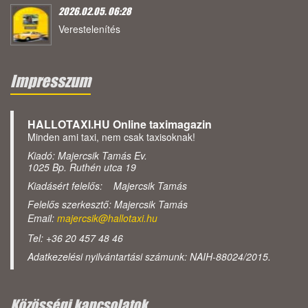
2026.02.05. 06:28
Verestelenítés
Impresszum
HALLOTAXI.HU Online taximagazin
Minden ami taxi, nem csak taxisoknak!
Kiadó: Majercsik Tamás Ev.
1025 Bp. Ruthén utca 19
Kiadásért felelős: Majercsik Tamás
Felelős szerkesztő: Majercsik Tamás
Email:
majercsik@hallotaxi.hu
Tel: +36 20 457 48 46
Adatkezelési nyilvántartási számunk: NAIH-88024/2015.
Közösségi kapcsolatok