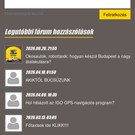
Email marketing
by NeoSoft
Legutóbbi fórum hozzászólások
2026.06.26. 21:55
Okosautók, robottaxik: hogyan készül Budapest a nagy
átalakulásra?
2026.04.18. 01:50
AKIKTŐL BÚCSÚZUNK
2026.04.09. 16:35
Hol hibázott az IGO GPS-navigációs program?
2026.03.13. 03:05
Főtaxisok ide KLIKK!!!!