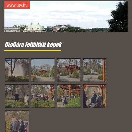
www.utv.hu
Utoljára feltöltött képek