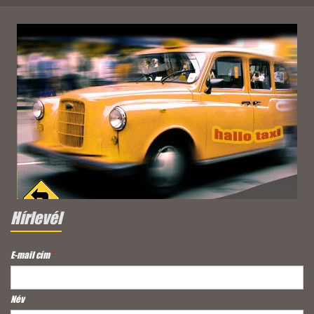
Hírlevél
E-mail cím
*
Név