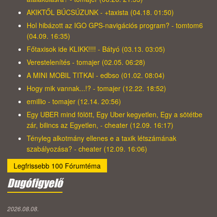
AKIKTŐL BÚCSÚZUNK - +taxista (04.18. 01:50)
Hol hibázott az IGO GPS-navigációs program? - tomtom6
(04.09. 16:35)
Főtaxisok ide KLIKK!!!! - Bátyó (03.13. 03:05)
Verestelenítés - tomajer (02.05. 06:28)
A MINI MOBIL TITKAI - edbso (01.02. 08:04)
Hogy mik vannak...!? - tomajer (12.22. 18:52)
emillio - tomajer (12.14. 20:56)
Egy UBER mind fölött, Egy Uber kegyetlen, Egy a sötétbe
zár, bilincs az Egyetlen, - cheater (12.09. 16:17)
Tényleg alkotmány ellenes e a taxik létszámának
szabályozása? - cheater (12.09. 16:06)
Legfrissebb 100 Fórumtéma
Dugófigyelő
2026.08.08.